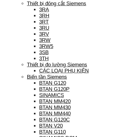
Thiết bị đóng cắt Siemens
3RA
3RH
3RT
3RU
3RV
3RW
3RW5
3SB
3TH
Thiết bị đo lường Siemens
CÁC LOẠI PHỤ KIỆN
Biến tần Siemens
BTAN G120
BTAN G120P
SINAMICS
BTAN MM420
BTAN MM430
BTAN MM440
BTAN G120C
BTAN V20
BTAN G110