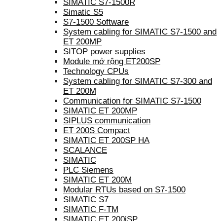
SIMATIC S7-1500R
Simatic S5
S7-1500 Software
System cabling for SIMATIC S7-1500 and
ET 200MP
SITOP power supplies
Module mở rộng ET200SP
Technology CPUs
System cabling for SIMATIC S7-300 and
ET 200M
Communication for SIMATIC S7-1500
SIMATIC ET 200MP
SIPLUS communication
ET 200S Compact
SIMATIC ET 200SP HA
SCALANCE
SIMATIC
PLC Siemens
SIMATIC ET 200M
Modular RTUs based on S7-1500
SIMATIC S7
SIMATIC F-TM
SIMATIC ET 200iSP