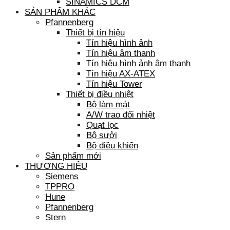
SINAMICS DCM
SẢN PHẨM KHÁC
Pfannenberg
Thiết bị tín hiệu
Tín hiệu hình ảnh
Tín hiệu âm thanh
Tín hiệu hình ảnh âm thanh
Tín hiệu AX-ATEX
Tín hiệu Tower
Thiết bị điều nhiệt
Bộ làm mát
A/W trao đổi nhiệt
Quạt lọc
Bộ sưởi
Bộ điều khiển
Sản phẩm mới
THƯƠNG HIỆU
Siemens
TPPRO
Hune
Pfannenberg
Stern