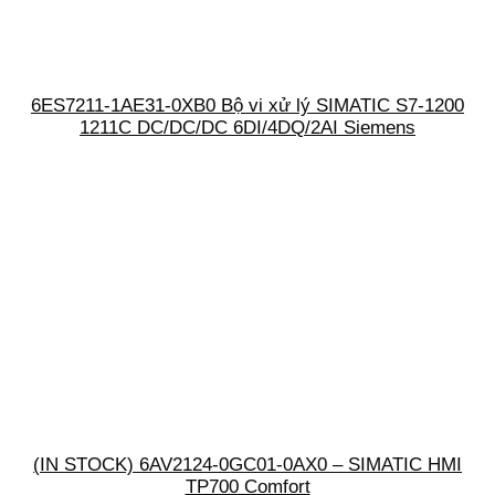
6ES7211-1AE31-0XB0 Bộ vi xử lý SIMATIC S7-1200
1211C DC/DC/DC 6DI/4DQ/2AI Siemens
(IN STOCK) 6AV2124-0GC01-0AX0 – SIMATIC HMI
TP700 Comfort