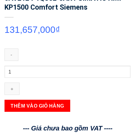
KP1500 Comfort Siemens
131,657,000
₫
6AV2124-
1QC02-
0AX1
SIMATIC
HMI
KP1500
THÊM VÀO GIỎ HÀNG
Comfort
Siemens
số
--- Giá chưa bao gồm VAT ----
lượng