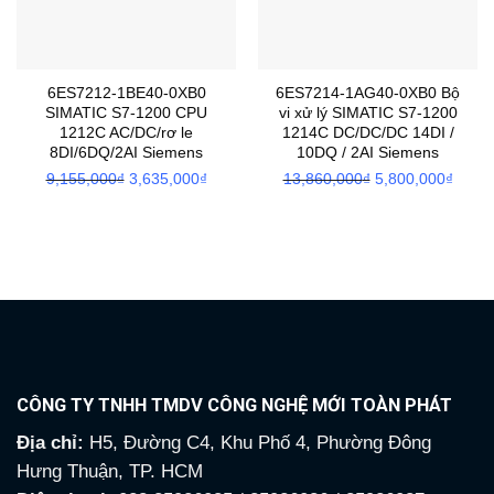
6ES7212-1BE40-0XB0
6ES7214-1AG40-0XB0 Bộ
SIMATIC S7-1200 CPU
vi xử lý SIMATIC S7-1200
1212C AC/DC/rơ le
1214C DC/DC/DC 14DI /
8DI/6DQ/2AI Siemens
10DQ / 2AI Siemens
Giá
Giá
Giá
Giá
9,155,000
₫
3,635,000
₫
13,860,000
₫
5,800,000
₫
gốc
hiện
gốc
hiện
là:
tại
là:
tại
9,155,000₫.
là:
13,860,000₫.
là:
3,635,000₫.
5,800
CÔNG TY TNHH TMDV CÔNG NGHỆ MỚI TOÀN PHÁT
Địa chỉ:
H5, Đường C4, Khu Phố 4, Phường Đông
Hưng Thuận, TP. HCM