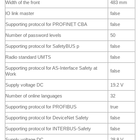
Width of the front
483 mm
IO link master
false
Supporting protocol for PROFINET CBA
false
Number of password levels
50
Supporting protocol for SafetyBUS p
false
Radio standard UMTS
false
Supporting protocol for AS-Interface Safety at
false
Work
Supply voltage DC
19.2 V
Number of online languages
32
Supporting protocol for PROFIBUS
true
Supporting protocol for DeviceNet Safety
false
Supporting protocol for INTERBUS-Safety
false
Supply voltage DC
28.8 V