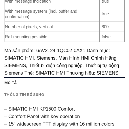
With message indication
true
With message system (incl. buffer and
true
confirmation)
Number of pixels, vertical
800
Rail mounting possible
false
Mã sản phẩm:
6AV2124-1QC02-0AX1
Danh mục:
SIMATIC HMI
,
Siemens
,
Màn Hình HMI Chính Hãng
SIEMENS
,
Thiết bị điện công nghiệp
,
Thiết bị tự động
Siemens
Thẻ:
SIMATIC HMI
Thương hiệu:
SIEMENS
MÔ TẢ
THÔNG TIN BỔ SUNG
– SIMATIC
HMI
KP1500 Comfort
– Comfort Panel with key operation
– 15″ widescreen TFT display with 16 million colors