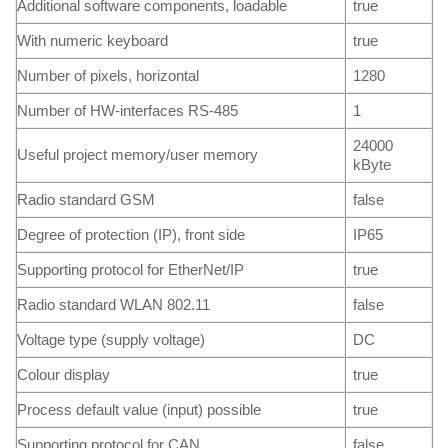
Additional software components, loadable
true
With numeric keyboard
true
Number of pixels, horizontal
1280
Number of HW-interfaces RS-485
1
24000
Useful project memory/user memory
kByte
Radio standard GSM
false
Degree of protection (IP), front side
IP65
Supporting protocol for EtherNet/IP
true
Radio standard WLAN 802.11
false
Voltage type (supply voltage)
DC
Colour display
true
Process default value (input) possible
true
Supporting protocol for CAN
false