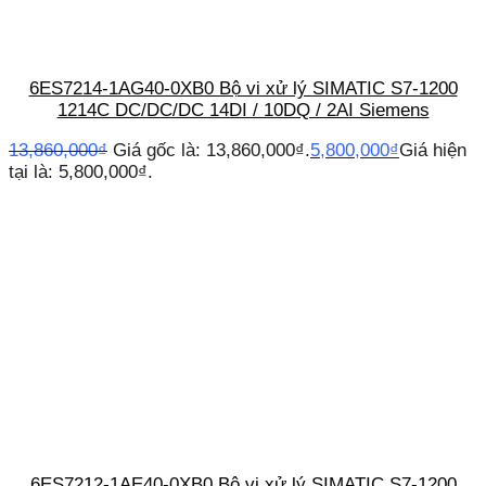
6ES7214-1AG40-0XB0 Bộ vi xử lý SIMATIC S7-1200
1214C DC/DC/DC 14DI / 10DQ / 2AI Siemens
13,860,000
₫
Giá gốc là: 13,860,000₫.
5,800,000
₫
Giá hiện
tại là: 5,800,000₫.
6ES7212-1AE40-0XB0 Bộ vi xử lý SIMATIC S7-1200