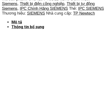
Siemens
,
Thiết bị điện công nghiệp
,
Thiết bị tự động
Siemens
,
IPC Chính Hãng SIEMENS
Thẻ:
IPC SIEMENS
Thương hiệu:
SIEMENS
Nhà cung cấp:
TP Newtech
Mô tả
Thông tin bổ sung