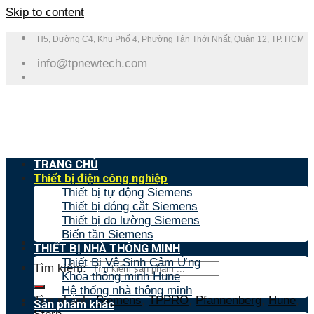
Skip to content
H5, Đường C4, Khu Phố 4, Phường Tân Thới Nhất, Quận 12, TP. HCM
info@tpnewtech.com
TRANG CHỦ
Thiết bị điện công nghiệp
Thiết bị tự động Siemens
Thiết bị đóng cắt Siemens
Thiết bị đo lường Siemens
Biến tần Siemens
THIẾT BỊ NHÀ THÔNG MINH
Thiết Bị Vệ Sinh Cảm Ứng
Tìm kiếm:
Khóa thông minh Hune
Hệ thống nhà thông minh
Tìm nhanh:
Siemens
,
TPPRO
,
Pfannenberg
,
Hune
,
Sản phẩm khác