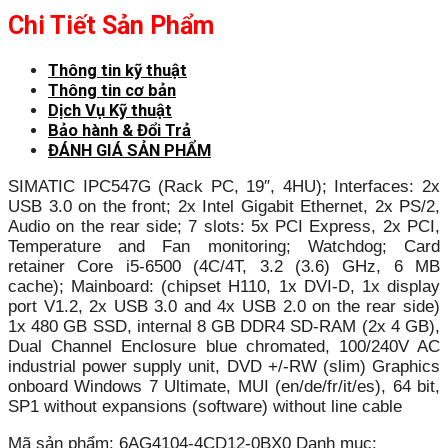
Chi Tiết Sản Phẩm
Thông tin kỹ thuật
Thông tin cơ bản
Dịch Vụ Kỹ thuật
Bảo hành & Đổi Trả
ĐÁNH GIÁ SẢN PHẨM
SIMATIC IPC547G (Rack PC, 19″, 4HU); Interfaces: 2x
USB 3.0 on the front; 2x Intel Gigabit Ethernet, 2x PS/2,
Audio on the rear side; 7 slots: 5x PCI Express, 2x PCI,
Temperature and Fan monitoring; Watchdog; Card
retainer Core i5-6500 (4C/4T, 3.2 (3.6) GHz, 6 MB
cache); Mainboard: (chipset H110, 1x DVI-D, 1x display
port V1.2, 2x USB 3.0 and 4x USB 2.0 on the rear side)
1x 480 GB SSD, internal 8 GB DDR4 SD-RAM (2x 4 GB),
Dual Channel Enclosure blue chromated, 100/240V AC
industrial power supply unit, DVD +/-RW (slim) Graphics
onboard Windows 7 Ultimate, MUI (en/de/fr/it/es), 64 bit,
SP1 without expansions (software) without line cable
Mã sản phẩm:
6AG4104-4CD12-0BX0
Danh mục: