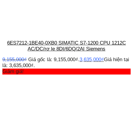
6ES7212-1BE40-0XB0 SIMATIC S7-1200 CPU 1212C
AC/DC/rơ le 8DI/6DQ/2AI Siemens
9,155,000
₫
Giá gốc là: 9,155,000₫.
3,635,000
₫
Giá hiện tại
là: 3,635,000₫.
Giảm giá!