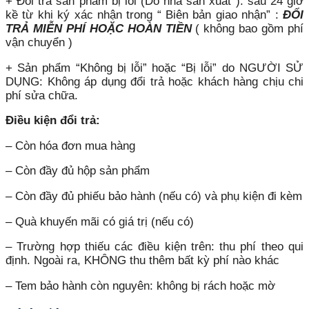
+ Đổi trả sản phẩm bị lỗi (Do nhà sản xuất ): sau 24 giờ
kề từ khi ký xác nhận trong “ Biên bản giao nhận” :
ĐỔI
TRẢ MIỄN PHÍ HOẶC HOÀN TIỀN
( không bao gồm phí
vận chuyển )
+ Sản phẩm “Không bị lỗi” hoặc “Bị lỗi” do NGƯỜI SỬ
DỤNG: Không áp dụng đổi trả hoặc khách hàng chịu chi
phí sửa chữa.
Điều kiện đổi trả:
– Còn hóa đơn mua hàng
– Còn đầy đủ hộp sản phẩm
– Còn đầy đủ phiếu bảo hành (nếu có) và phụ kiện đi kèm
– Quà khuyến mãi có giá trị (nếu có)
– Trường hợp thiếu các điều kiện trên: thu phí theo qui
định. Ngoài ra, KHÔNG thu thêm bất kỳ phí nào khác
– Tem bảo hành còn nguyên: không bị rách hoặc mờ