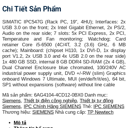
Chi Tiết Sản Phẩm
SIMATIC IPC547G (Rack PC, 19″, 4HU); Interfaces: 2x
USB 3.0 on the front; 2x Intel Gigabit Ethernet, 2x PS/2,
Audio on the rear side; 7 slots: 5x PCI Express, 2x PCI,
Temperature and Fan monitoring; Watchdog; Card
retainer Core i5-6500 (4C/4T, 3.2 (3.6) GHz, 6 MB
cache); Mainboard: (chipset H110, 1x DVI-D, 1x display
port V1.2, 2x USB 3.0 and 4x USB 2.0 on the rear side)
1x 480 GB SSD, internal 8 GB DDR4 SD-RAM (2x 4 GB),
Dual Channel Enclosure blue chromated, 100/240V AC
industrial power supply unit, DVD +/-RW (slim) Graphics
onboard Windows 7 Ultimate, MUI (en/de/fr/it/es), 64 bit,
SP1 without expansions (software) without line cable
Mã sản phẩm:
6AG4104-4CD12-0BX0
Danh mục:
Siemens
,
Thiết bị điện công nghiệp
,
Thiết bị tự động
Siemens
,
IPC Chính Hãng SIEMENS
Thẻ:
IPC SIEMENS
Thương hiệu:
SIEMENS
Nhà cung cấp:
TP Newtech
Mô tả