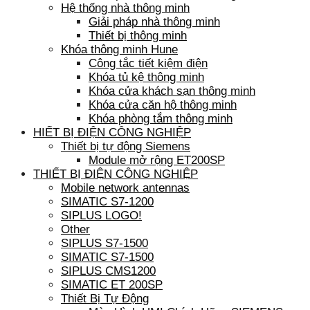
Hệ thống nhà thông minh
Giải pháp nhà thông minh
Thiết bị thông minh
Khóa thông minh Hune
Công tắc tiết kiệm điện
Khóa tủ kệ thông minh
Khóa cửa khách sạn thông minh
Khóa cửa căn hộ thông minh
Khóa phòng tắm thông minh
HIẾT BỊ ĐIỆN CÔNG NGHIỆP
Thiết bị tự động Siemens
Module mở rộng ET200SP
THIẾT BỊ ĐIỆN CÔNG NGHIỆP
Mobile network antennas
SIMATIC S7-1200
SIPLUS LOGO!
Other
SIPLUS S7-1500
SIMATIC S7-1500
SIPLUS CMS1200
SIMATIC ET 200SP
Thiết Bị Tự Động