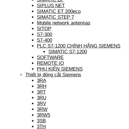
SIPLUS NET
SIMATIC ET 200eco
SIMATIC STEP 7
Mobile network antennas
SITOP
S7-300
S7-400
PLC S7-1200 CHÍNH HÃNG SIEMENS
SIMATIC S7-1200
SOFTWARE
REMOTE IO
PHỤ KIỆN SIEMENS
Thiết bị đóng cắt Siemens
3RA
3RH
3RT
3RU
3RV
3RW
3RW5
3SB
3TH