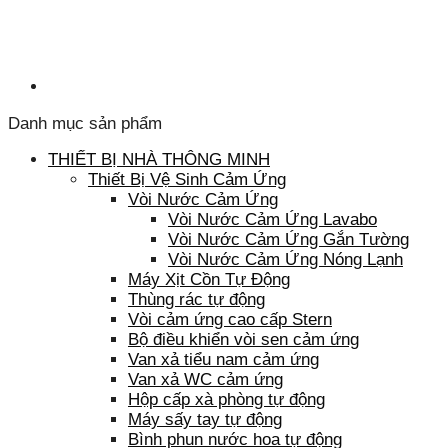
Danh mục sản phẩm
THIẾT BỊ NHÀ THÔNG MINH
Thiết Bị Vệ Sinh Cảm Ứng
Vòi Nước Cảm Ứng
Vòi Nước Cảm Ứng Lavabo
Vòi Nước Cảm Ứng Gắn Tường
Vòi Nước Cảm Ứng Nóng Lạnh
Máy Xịt Cồn Tự Động
Thùng rác tự động
Vòi cảm ứng cao cấp Stern
Bộ điều khiển vòi sen cảm ứng
Van xả tiểu nam cảm ứng
Van xả WC cảm ứng
Hộp cấp xà phòng tự động
Máy sấy tay tự động
Bình phun nước hoa tự động