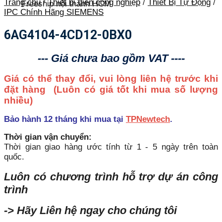
Trang chủ
/
Thiết bị điện công nghiệp
/
Thiết Bị Tự Động
/
Freeship nội thành HCM
IPC Chính Hãng SIEMENS
6AG4104-4CD12-0BX0
--- Giá chưa bao gồm VAT ----
Giá có thể thay đổi, vui lòng liên hệ trước khi
đặt hàng
(Luôn có giá tốt khi mua số lượng
nhiều)
Bảo hành 12 tháng khi mua tại
TPNewtech
.
Thời gian vận chuyển:
Thời gian giao hàng ước tính từ 1 - 5 ngày trên toàn
quốc.
Luôn có chương trình hỗ trợ dự án công
trình
-> Hãy Liên hệ ngay cho chúng tôi