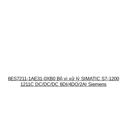
6ES7211-1AE31-0XB0 Bộ vi xử lý SIMATIC S7-1200
1211C DC/DC/DC 6DI/4DQ/2AI Siemens