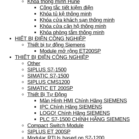
Khóa thông minh Hune
Công tắc tiết kiệm điện
Khóa tủ kệ thông minh
Khóa cửa khách sạn thông minh
Khóa cửa căn hộ thông minh
Khóa phòng tắm thông minh
HIẾT BỊ ĐIỆN CÔNG NGHIỆP
Thiết bị tự động Siemens
Module mở rộng ET200SP
THIẾT BỊ ĐIỆN CÔNG NGHIỆP
Other
SIPLUS S7-1500
SIMATIC S7-1500
SIPLUS CMS1200
SIMATIC ET 200SP
Thiết Bị Tự Động
Màn Hình HMI Chính Hãng SIEMENS
IPC Chính Hãng SIEMENS
LOGO! Chính Hãng SIEMENS
PLC S7-1500 CHÍNH HÃNG SIEMENS
Compact Switch Module
SIPLUS ET 200SP
Modular RTUs based on S7-1200