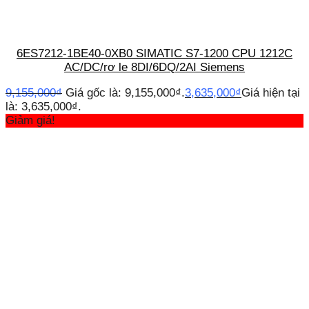
6ES7212-1BE40-0XB0 SIMATIC S7-1200 CPU 1212C
AC/DC/rơ le 8DI/6DQ/2AI Siemens
9,155,000
₫
Giá gốc là: 9,155,000₫.
3,635,000
₫
Giá hiện tại
là: 3,635,000₫.
Giảm giá!