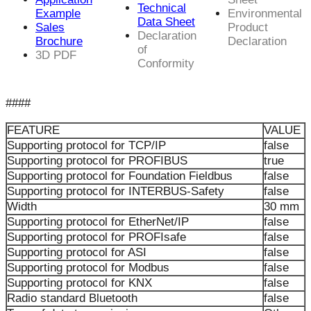
Technical
Example
Environmental
Data Sheet
Sales
Product
Declaration
Brochure
Declaration
of
3D PDF
Conformity
####
FEATURE
VALUE
Supporting protocol for TCP/IP
false
Supporting protocol for PROFIBUS
true
Supporting protocol for Foundation Fieldbus
false
Supporting protocol for INTERBUS-Safety
false
Width
30 mm
Supporting protocol for EtherNet/IP
false
Supporting protocol for PROFIsafe
false
Supporting protocol for ASI
false
Supporting protocol for Modbus
false
Supporting protocol for KNX
false
Radio standard Bluetooth
false