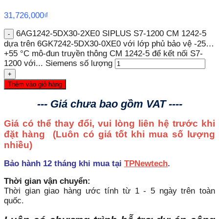
31,726,000
₫
6AG1242-5DX30-2XE0 SIPLUS S7-1200 CM 1242-5
dựa trên 6GK7242-5DX30-0XE0 với lớp phủ bảo vệ -25…
+55 °C mô-đun truyền thông CM 1242-5 để kết nối S7-
1200 với... Siemens số lượng
Thêm vào giỏ hàng
--- Giá chưa bao gồm VAT ----
Giá có thể thay đổi, vui lòng liên hệ trước khi
đặt hàng
(Luôn có giá tốt khi mua số lượng
nhiều)
Bảo hành 12 tháng khi mua tại
TPNewtech
.
Thời gian vận chuyển:
Thời gian giao hàng ước tính từ 1 - 5 ngày trên toàn
quốc.