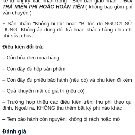
kề từ khi ký xác nhận trong “ Biên bản giao nhận” :
ĐỔI
TRẢ MIỄN PHÍ HOẶC HOÀN TIỀN
( không bao gồm phí
vận chuyển )
+ Sản phẩm “Không bị lỗi” hoặc “Bị lỗi” do NGƯỜI SỬ
DỤNG: Không áp dụng đổi trả hoặc khách hàng chịu chi
phí sửa chữa.
Điều kiện đổi trả:
– Còn hóa đơn mua hàng
– Còn đầy đủ hộp sản phẩm
– Còn đầy đủ phiếu bảo hành (nếu có) và phụ kiện đi kèm
– Quà khuyến mãi có giá trị (nếu có)
– Trường hợp thiếu các điều kiện trên: thu phí theo qui
định. Ngoài ra, KHÔNG thu thêm bất kỳ phí nào khác
– Tem bảo hành còn nguyên: không bị rách hoặc mờ
Đánh giá