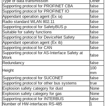
Type of data transmission
Other
Supporting protocol for PROFINET CBA
false
Supporting protocol for PROFINET IO
false
Appendant operation agent (Ex ia)
false
Radio standard WLAN 802.11
false
Supporting protocol for SafetyBUS p
false
Suitable for safety functions
false
Supporting protocol for DeviceNet Safety
false
Appendant operation agent (Ex ib)
false
Supporting protocol for CAN
false
Supporting protocol for AS-Interface Safety at
false
Work
Redundancy
false
100
Height
mm
Supporting protocol for SUCONET
false
Supporting protocol for other bus systems
true
Explosion safety category for dust
None
Explosion safety category for gas
None
Supporting protocol for INTERBUS
false
Number of HW-interfaces RS-485
1