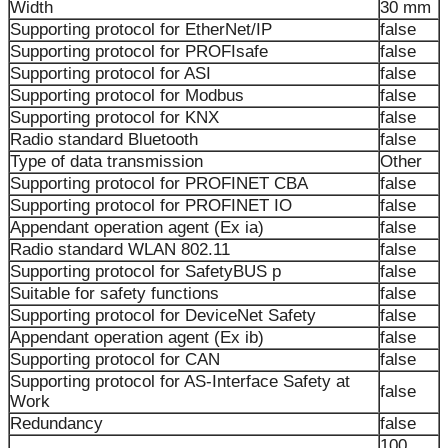
Width
30 mm
Supporting protocol for EtherNet/IP
false
Supporting protocol for PROFIsafe
false
Supporting protocol for ASI
false
Supporting protocol for Modbus
false
Supporting protocol for KNX
false
Radio standard Bluetooth
false
Type of data transmission
Other
Supporting protocol for PROFINET CBA
false
Supporting protocol for PROFINET IO
false
Appendant operation agent (Ex ia)
false
Radio standard WLAN 802.11
false
Supporting protocol for SafetyBUS p
false
Suitable for safety functions
false
Supporting protocol for DeviceNet Safety
false
Appendant operation agent (Ex ib)
false
Supporting protocol for CAN
false
Supporting protocol for AS-Interface Safety at
false
Work
Redundancy
false
100