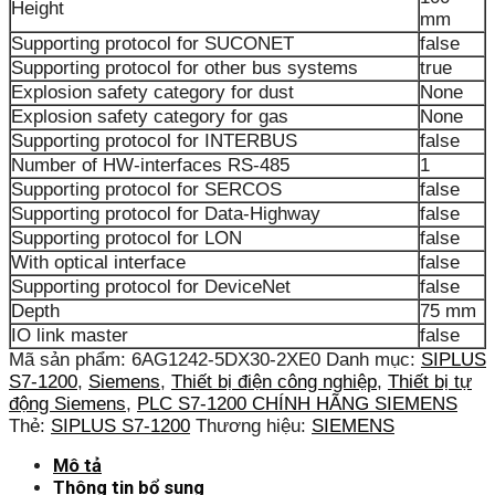
Height
mm
Supporting protocol for SUCONET
false
Supporting protocol for other bus systems
true
Explosion safety category for dust
None
Explosion safety category for gas
None
Supporting protocol for INTERBUS
false
Number of HW-interfaces RS-485
1
Supporting protocol for SERCOS
false
Supporting protocol for Data-Highway
false
Supporting protocol for LON
false
With optical interface
false
Supporting protocol for DeviceNet
false
Depth
75 mm
IO link master
false
Mã sản phẩm:
6AG1242-5DX30-2XE0
Danh mục:
SIPLUS
S7-1200
,
Siemens
,
Thiết bị điện công nghiệp
,
Thiết bị tự
động Siemens
,
PLC S7-1200 CHÍNH HÃNG SIEMENS
Thẻ:
SIPLUS S7-1200
Thương hiệu:
SIEMENS
Mô tả
Thông tin bổ sung