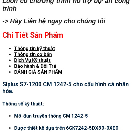
Luôn có chương trình hỗ trợ dự án công
trình
-> Hãy Liên hệ ngay cho chúng tôi
Chi Tiết Sản Phẩm
Thông tin kỹ thuật
Thông tin cơ bản
Dịch Vụ Kỹ thuật
Bảo hành & Đổi Trả
ĐÁNH GIÁ SẢN PHẨM
Siplus S7-1200 CM 1242-5 cho cấu hình cá nhân
hóa.
Thông số kỹ thuật:
Mô-đun truyền thông CM 1242-5
Được thiết kế dựa trên 6GK7242-5DX30-0XE0