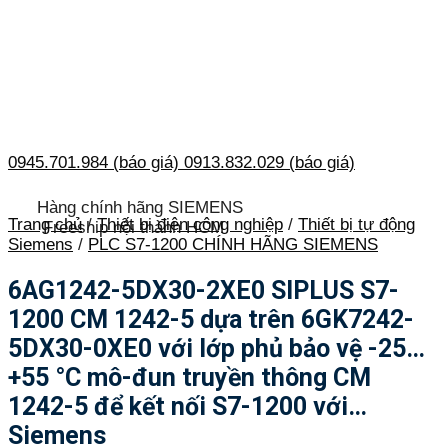
0945.701.984 (báo giá)
0913.832.029 (báo giá)
Hàng chính hãng SIEMENS
Trang chủ
/
Thiết bị điện công nghiệp
/
Thiết bị tự động
Freeship nội thành HCM
Siemens
/
PLC S7-1200 CHÍNH HÃNG SIEMENS
6AG1242-5DX30-2XE0 SIPLUS S7-
1200 CM 1242-5 dựa trên 6GK7242-
5DX30-0XE0 với lớp phủ bảo vệ -25…
+55 °C mô-đun truyền thông CM
1242-5 để kết nối S7-1200 với…
Siemens