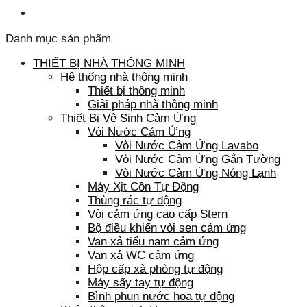
Danh mục sản phẩm
THIẾT BỊ NHÀ THÔNG MINH
Hệ thống nhà thông minh
Thiết bị thông minh
Giải pháp nhà thông minh
Thiết Bị Vệ Sinh Cảm Ứng
Vòi Nước Cảm Ứng
Vòi Nước Cảm Ứng Lavabo
Vòi Nước Cảm Ứng Gắn Tường
Vòi Nước Cảm Ứng Nóng Lạnh
Máy Xịt Cồn Tự Động
Thùng rác tự động
Vòi cảm ứng cao cấp Stern
Bộ điều khiển vòi sen cảm ứng
Van xả tiểu nam cảm ứng
Van xả WC cảm ứng
Hộp cấp xà phòng tự động
Máy sấy tay tự động
Bình phun nước hoa tự động