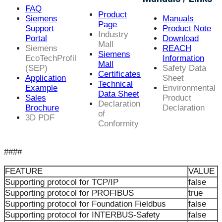
FAQ
Product
Siemens
Manuals
Page
Support
Product Note
Industry
Portal
Download
Mall
Siemens
REACH
Siemens
EcoTechProfil
Information
Mall
(SEP)
Safety Data
Certificates
Application
Sheet
Technical
Example
Environmental
Data Sheet
Sales
Product
Declaration
Brochure
Declaration
of
3D PDF
Conformity
####
FEATURE
VALUE
Supporting protocol for TCP/IP
false
Supporting protocol for PROFIBUS
true
Supporting protocol for Foundation Fieldbus
false
Supporting protocol for INTERBUS-Safety
false