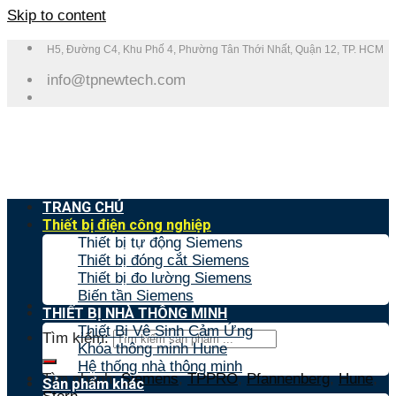
Skip to content
H5, Đường C4, Khu Phố 4, Phường Tân Thới Nhất, Quận 12, TP. HCM
info@tpnewtech.com
TRANG CHỦ
Thiết bị điện công nghiệp
Thiết bị tự động Siemens
Thiết bị đóng cắt Siemens
Thiết bị đo lường Siemens
Biến tần Siemens
THIẾT BỊ NHÀ THÔNG MINH
Thiết Bị Vệ Sinh Cảm Ứng
Tìm kiếm:
Khóa thông minh Hune
Hệ thống nhà thông minh
Tìm nhanh:
Siemens
,
TPPRO
,
Pfannenberg
,
Hune
,
Sản phẩm khác