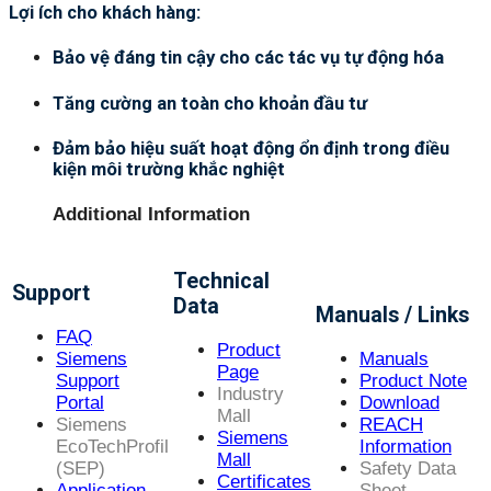
Lợi ích cho khách hàng:
Bảo vệ đáng tin cậy cho các tác vụ tự động hóa
Tăng cường an toàn cho khoản đầu tư
Đảm bảo hiệu suất hoạt động ổn định trong điều
kiện môi trường khắc nghiệt
Additional Information
Technical
Support
Data
Manuals / Links
FAQ
Product
Siemens
Manuals
Page
Support
Product Note
Industry
Portal
Download
Mall
Siemens
REACH
Siemens
EcoTechProfil
Information
Mall
(SEP)
Safety Data
Certificates
Application
Sheet