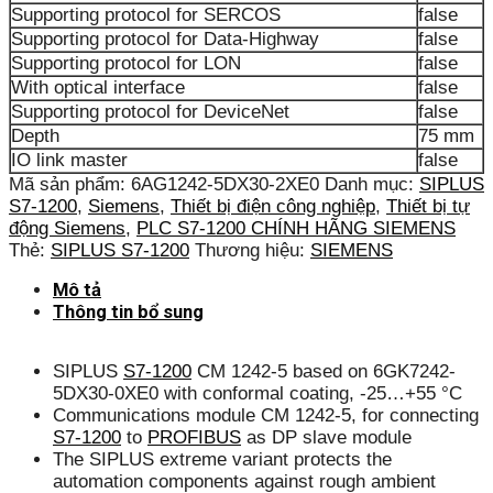
Supporting protocol for SERCOS
false
Supporting protocol for Data-Highway
false
Supporting protocol for LON
false
With optical interface
false
Supporting protocol for DeviceNet
false
Depth
75 mm
IO link master
false
Mã sản phẩm:
6AG1242-5DX30-2XE0
Danh mục:
SIPLUS
S7-1200
,
Siemens
,
Thiết bị điện công nghiệp
,
Thiết bị tự
động Siemens
,
PLC S7-1200 CHÍNH HÃNG SIEMENS
Thẻ:
SIPLUS S7-1200
Thương hiệu:
SIEMENS
Mô tả
Thông tin bổ sung
SIPLUS
S7-1200
CM 1242-5 based on 6GK7242-
5DX30-0XE0 with conformal coating, -25…+55 °C
Communications module CM 1242-5, for connecting
S7-1200
to
PROFIBUS
as DP slave module
The SIPLUS extreme variant protects the
automation components against rough ambient