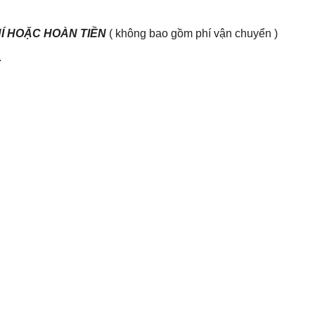
HÍ HOẶC HOÀN TIỀN
( không bao gồm phí vận chuyển )
.