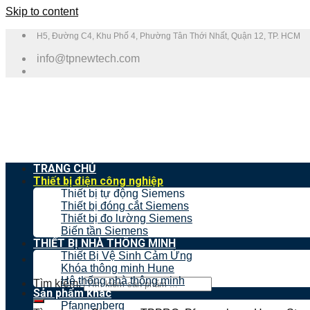
Skip to content
H5, Đường C4, Khu Phố 4, Phường Tân Thới Nhất, Quận 12, TP. HCM
info@tpnewtech.com
TRANG CHỦ
Thiết bị điện công nghiệp
Thiết bị tự động Siemens
Thiết bị đóng cắt Siemens
Thiết bị đo lường Siemens
Biến tần Siemens
THIẾT BỊ NHÀ THÔNG MINH
Thiết Bị Vệ Sinh Cảm Ứng
Khóa thông minh Hune
Hệ thống nhà thông minh
Tìm kiếm:
Sản phẩm khác
Pfannenberg