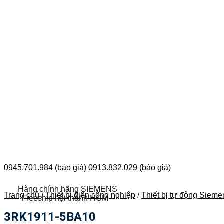
0945.701.984 (báo giá)
0913.832.029 (báo giá)
Hàng chính hãng SIEMENS
Trang chủ
/
Thiết bị điện công nghiệp
/
Thiết bị tự động Sieme
Freeship nội thành HCM
3RK1911-5BA10