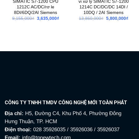
SIMATIC S7-1200 CPU
vi xử lý SIMATIC S7-1200
1212C AC/DC/rơ le
1214C DC/DC/DC 14DI /
8DI/6DQ/2AI Siemens
10DQ / 2AI Siemens
9,155,000
₫
Giá
3,635,000
₫
Giá
13,860,000
₫
Giá
5,800,000
₫
Giá
gốc
hiện
gốc
hiện
là:
tại
là:
tại
9,155,000₫.
là:
13,860,000₫.
là:
3,635,000₫.
5,800
CÔNG TY TNHH TMDV CÔNG NGHỆ MỚI TOÀN PHÁT
Địa chỉ:
H5, Đường C4, Khu Phố 4, Phường Đông
Hưng Thuận, TP. HCM
Điện thoại:
028 35926035 / 35926036 / 35926037
Email:
info@tpnewtech.com