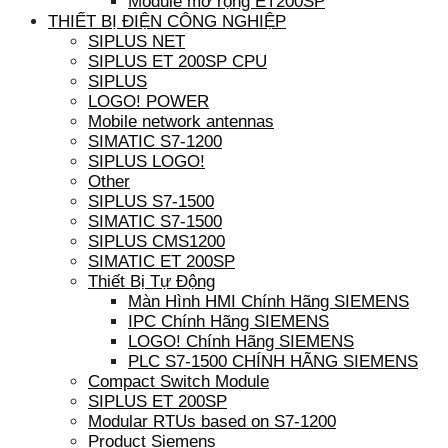
Module mở rộng ET200SP
THIẾT BỊ ĐIỆN CÔNG NGHIỆP
SIPLUS NET
SIPLUS ET 200SP CPU
SIPLUS
LOGO! POWER
Mobile network antennas
SIMATIC S7-1200
SIPLUS LOGO!
Other
SIPLUS S7-1500
SIMATIC S7-1500
SIPLUS CMS1200
SIMATIC ET 200SP
Thiết Bị Tự Động
Màn Hình HMI Chính Hãng SIEMENS
IPC Chính Hãng SIEMENS
LOGO! Chính Hãng SIEMENS
PLC S7-1500 CHÍNH HÃNG SIEMENS
Compact Switch Module
SIPLUS ET 200SP
Modular RTUs based on S7-1200
Product Siemens