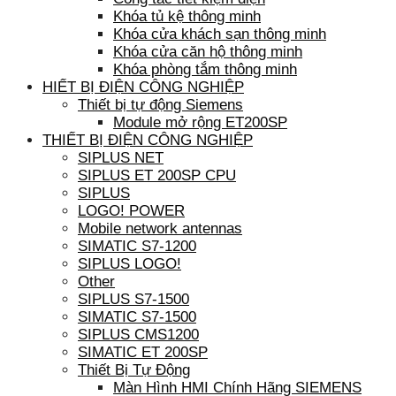
Khóa tủ kệ thông minh
Khóa cửa khách sạn thông minh
Khóa cửa căn hộ thông minh
Khóa phòng tắm thông minh
HIẾT BỊ ĐIỆN CÔNG NGHIỆP
Thiết bị tự động Siemens
Module mở rộng ET200SP
THIẾT BỊ ĐIỆN CÔNG NGHIỆP
SIPLUS NET
SIPLUS ET 200SP CPU
SIPLUS
LOGO! POWER
Mobile network antennas
SIMATIC S7-1200
SIPLUS LOGO!
Other
SIPLUS S7-1500
SIMATIC S7-1500
SIPLUS CMS1200
SIMATIC ET 200SP
Thiết Bị Tự Động
Màn Hình HMI Chính Hãng SIEMENS