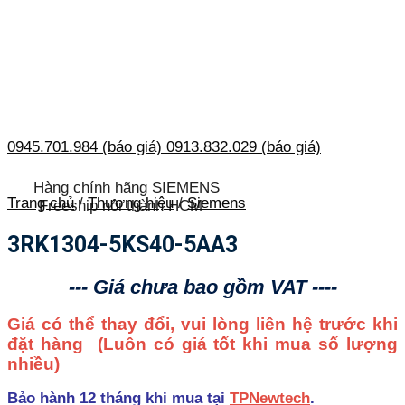
0945.701.984 (báo giá)
0913.832.029 (báo giá)
Hàng chính hãng SIEMENS
Trang chủ
/
Thương hiệu
/
Siemens
Freeship nội thành HCM
3RK1304-5KS40-5AA3
--- Giá chưa bao gồm VAT ----
Giá có thể thay đổi, vui lòng liên hệ trước khi
đặt hàng
(Luôn có giá tốt khi mua số lượng
nhiều)
Bảo hành 12 tháng khi mua tại
TPNewtech
.