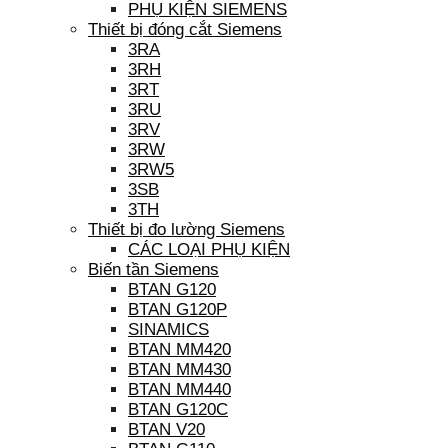
PHỤ KIỆN SIEMENS
Thiết bị đóng cắt Siemens
3RA
3RH
3RT
3RU
3RV
3RW
3RW5
3SB
3TH
Thiết bị đo lường Siemens
CÁC LOẠI PHỤ KIỆN
Biến tần Siemens
BTAN G120
BTAN G120P
SINAMICS
BTAN MM420
BTAN MM430
BTAN MM440
BTAN G120C
BTAN V20