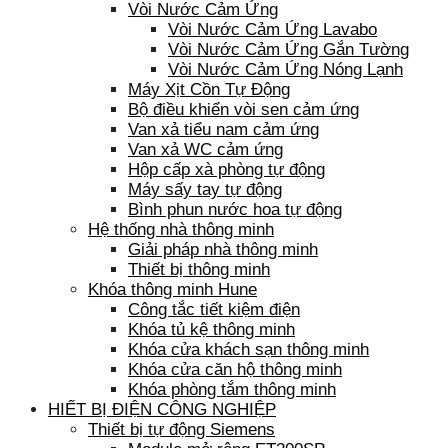
Vòi Nước Cảm Ứng
Vòi Nước Cảm Ứng Lavabo
Vòi Nước Cảm Ứng Gắn Tường
Vòi Nước Cảm Ứng Nóng Lạnh
Máy Xịt Cồn Tự Động
Bộ điều khiển vòi sen cảm ứng
Van xả tiểu nam cảm ứng
Van xả WC cảm ứng
Hộp cấp xà phòng tự động
Máy sấy tay tự động
Bình phun nước hoa tự động
Hệ thống nhà thông minh
Giải pháp nhà thông minh
Thiết bị thông minh
Khóa thông minh Hune
Công tắc tiết kiệm điện
Khóa tủ kệ thông minh
Khóa cửa khách sạn thông minh
Khóa cửa căn hộ thông minh
Khóa phòng tắm thông minh
HIẾT BỊ ĐIỆN CÔNG NGHIỆP
Thiết bị tự động Siemens