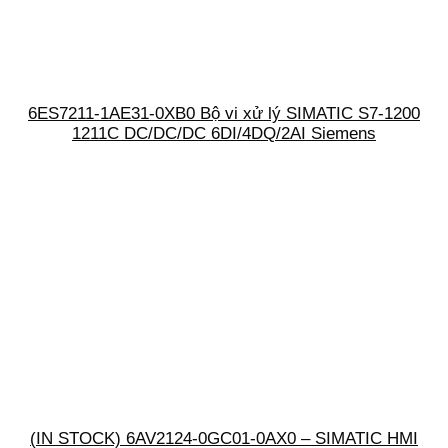
6ES7211-1AE31-0XB0 Bộ vi xử lý SIMATIC S7-1200
1211C DC/DC/DC 6DI/4DQ/2AI Siemens
(IN STOCK) 6AV2124-0GC01-0AX0 – SIMATIC HMI