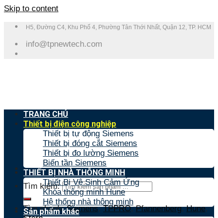
Skip to content
H5, Đường C4, Khu Phố 4, Phường Tân Thới Nhất, Quận 12, TP. HCM
info@tpnewtech.com
TRANG CHỦ
Thiết bị điện công nghiệp
Thiết bị tự động Siemens
Thiết bị đóng cắt Siemens
Thiết bị đo lường Siemens
Biến tần Siemens
THIẾT BỊ NHÀ THÔNG MINH
Thiết Bị Vệ Sinh Cảm Ứng
Tìm kiếm:
Khóa thông minh Hune
Hệ thống nhà thông minh
Tìm nhanh:
Siemens
,
TPPRO
,
Pfannenberg
,
Hune
,
Sản phẩm khác