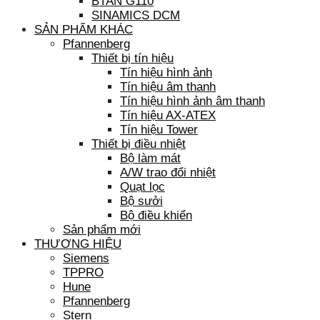
BTAN G110
SINAMICS DCM
SẢN PHẨM KHÁC
Pfannenberg
Thiết bị tín hiệu
Tín hiệu hình ảnh
Tín hiệu âm thanh
Tín hiệu hình ảnh âm thanh
Tín hiệu AX-ATEX
Tín hiệu Tower
Thiết bị điều nhiệt
Bộ làm mát
A/W trao đổi nhiệt
Quạt lọc
Bộ sưởi
Bộ điều khiển
Sản phẩm mới
THƯƠNG HIỆU
Siemens
TPPRO
Hune
Pfannenberg
Stern