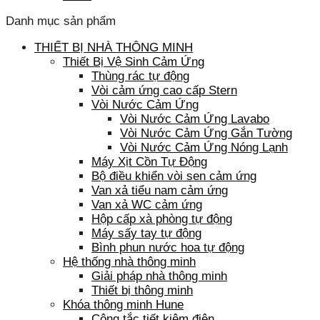
Danh mục sản phẩm
THIẾT BỊ NHÀ THÔNG MINH
Thiết Bị Vệ Sinh Cảm Ứng
Thùng rác tự động
Vòi cảm ứng cao cấp Stern
Vòi Nước Cảm Ứng
Vòi Nước Cảm Ứng Lavabo
Vòi Nước Cảm Ứng Gắn Tường
Vòi Nước Cảm Ứng Nóng Lạnh
Máy Xịt Cồn Tự Động
Bộ điều khiển vòi sen cảm ứng
Van xả tiểu nam cảm ứng
Van xả WC cảm ứng
Hộp cấp xà phòng tự động
Máy sấy tay tự động
Bình phun nước hoa tự động
Hệ thống nhà thông minh
Giải pháp nhà thông minh
Thiết bị thông minh
Khóa thông minh Hune
Công tắc tiết kiệm điện