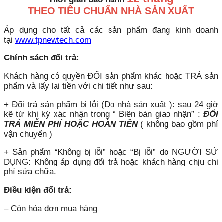
THEO TIÊU CHUẨN NHÀ SẢN XUẤT
Áp dụng cho tất cả các sản phẩm đang kinh doanh
tại
www.tpnewtech.com
Chính sách đổi trả:
Khách hàng có quyền ĐỔI sản phẩm khác hoặc TRẢ sản
phẩm và lấy lại tiền với chi tiết như sau:
+ Đổi trả sản phẩm bị lỗi (Do nhà sản xuất ): sau 24 giờ
kề từ khi ký xác nhận trong “ Biên bản giao nhận” :
ĐỔI
TRẢ MIỄN PHÍ HOẶC HOÀN TIỀN
( không bao gồm phí
vận chuyển )
+ Sản phẩm “Không bị lỗi” hoặc “Bị lỗi” do NGƯỜI SỬ
DỤNG: Không áp dụng đổi trả hoặc khách hàng chịu chi
phí sửa chữa.
Điều kiện đổi trả:
– Còn hóa đơn mua hàng