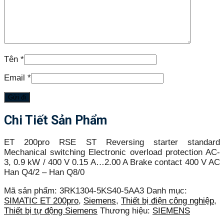
Tên
*
Email
*
Chi Tiết Sản Phẩm
ET 200pro RSE ST Reversing starter standard
Mechanical switching Electronic overload protection AC-
3, 0.9 kW / 400 V 0.15 A…2.00 A Brake contact 400 V AC
Han Q4/2 – Han Q8/0
Mã sản phẩm:
3RK1304-5KS40-5AA3
Danh mục:
SIMATIC ET 200pro
,
Siemens
,
Thiết bị điện công nghiệp
,
Thiết bị tự động Siemens
Thương hiệu:
SIEMENS