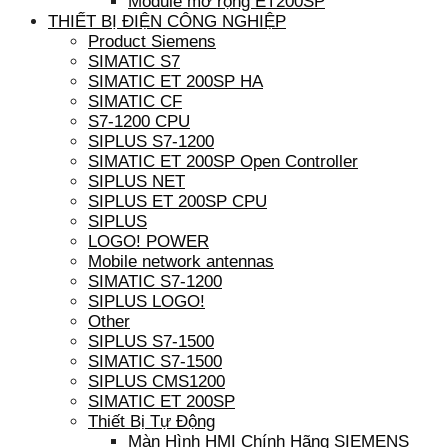
Module mở rộng ET200SP
THIẾT BỊ ĐIỆN CÔNG NGHIỆP
Product Siemens
SIMATIC S7
SIMATIC ET 200SP HA
SIMATIC CF
S7-1200 CPU
SIPLUS S7-1200
SIMATIC ET 200SP Open Controller
SIPLUS NET
SIPLUS ET 200SP CPU
SIPLUS
LOGO! POWER
Mobile network antennas
SIMATIC S7-1200
SIPLUS LOGO!
Other
SIPLUS S7-1500
SIMATIC S7-1500
SIPLUS CMS1200
SIMATIC ET 200SP
Thiết Bị Tự Động
Màn Hình HMI Chính Hãng SIEMENS