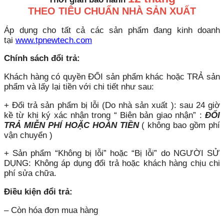
THEO TIÊU CHUẨN NHÀ SẢN XUẤT
Áp dụng cho tất cả các sản phẩm đang kinh doanh
tại
www.tpnewtech.com
Chính sách đổi trả:
Khách hàng có quyền ĐỔI sản phẩm khác hoặc TRẢ sản
phẩm và lấy lại tiền với chi tiết như sau:
+ Đổi trả sản phẩm bị lỗi (Do nhà sản xuất ): sau 24 giờ
kề từ khi ký xác nhận trong “ Biên bản giao nhận” :
ĐỔI
TRẢ MIỄN PHÍ HOẶC HOÀN TIỀN
( không bao gồm phí
vận chuyển )
+ Sản phẩm “Không bị lỗi” hoặc “Bị lỗi” do NGƯỜI SỬ
DỤNG: Không áp dụng đổi trả hoặc khách hàng chịu chi
phí sửa chữa.
Điều kiện đổi trả:
– Còn hóa đơn mua hàng