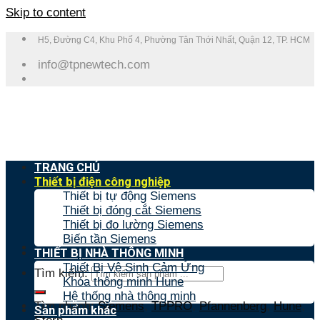
Skip to content
H5, Đường C4, Khu Phố 4, Phường Tân Thới Nhất, Quận 12, TP. HCM
info@tpnewtech.com
TRANG CHỦ
Thiết bị điện công nghiệp
Thiết bị tự động Siemens
Thiết bị đóng cắt Siemens
Thiết bị đo lường Siemens
Biến tần Siemens
THIẾT BỊ NHÀ THÔNG MINH
Thiết Bị Vệ Sinh Cảm Ứng
Tìm kiếm:
Khóa thông minh Hune
Hệ thống nhà thông minh
Tìm nhanh:
Siemens
,
TPPRO
,
Pfannenberg
,
Hune
,
Sản phẩm khác