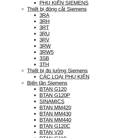
PHỤ KIỆN SIEMENS
Thiết bị đóng cắt Siemens
3RA
3RH
3RT
3RU
3RV
3RW
3RW5
3SB
3TH
Thiết bị đo lường Siemens
CÁC LOẠI PHỤ KIỆN
Biến tần Siemens
BTAN G120
BTAN G120P
SINAMICS
BTAN MM420
BTAN MM430
BTAN MM440
BTAN G120C
BTAN V20