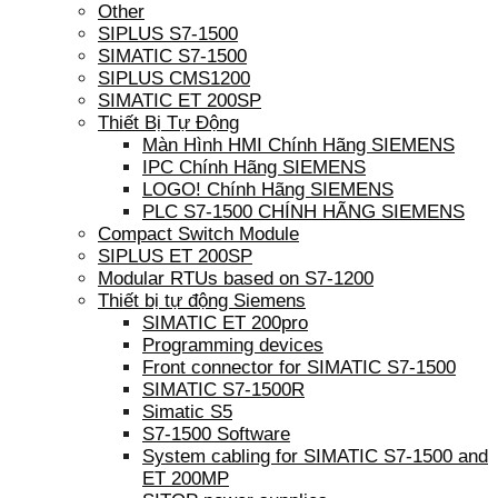
Other
SIPLUS S7-1500
SIMATIC S7-1500
SIPLUS CMS1200
SIMATIC ET 200SP
Thiết Bị Tự Động
Màn Hình HMI Chính Hãng SIEMENS
IPC Chính Hãng SIEMENS
LOGO! Chính Hãng SIEMENS
PLC S7-1500 CHÍNH HÃNG SIEMENS
Compact Switch Module
SIPLUS ET 200SP
Modular RTUs based on S7-1200
Thiết bị tự động Siemens
SIMATIC ET 200pro
Programming devices
Front connector for SIMATIC S7-1500
SIMATIC S7-1500R
Simatic S5
S7-1500 Software
System cabling for SIMATIC S7-1500 and
ET 200MP