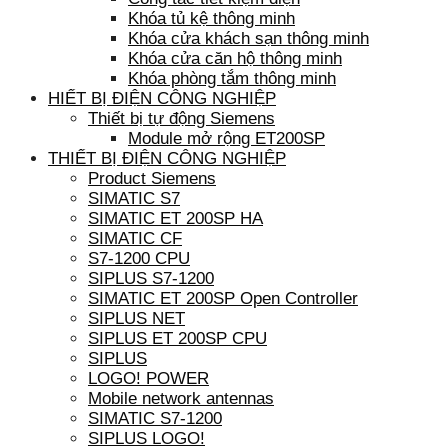
Khóa tủ kệ thông minh
Khóa cửa khách sạn thông minh
Khóa cửa căn hộ thông minh
Khóa phòng tắm thông minh
HIẾT BỊ ĐIỆN CÔNG NGHIỆP
Thiết bị tự động Siemens
Module mở rộng ET200SP
THIẾT BỊ ĐIỆN CÔNG NGHIỆP
Product Siemens
SIMATIC S7
SIMATIC ET 200SP HA
SIMATIC CF
S7-1200 CPU
SIPLUS S7-1200
SIMATIC ET 200SP Open Controller
SIPLUS NET
SIPLUS ET 200SP CPU
SIPLUS
LOGO! POWER
Mobile network antennas
SIMATIC S7-1200
SIPLUS LOGO!