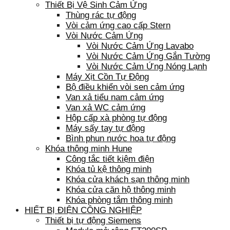
Thiết Bị Vệ Sinh Cảm Ứng
Thùng rác tự động
Vòi cảm ứng cao cấp Stern
Vòi Nước Cảm Ứng
Vòi Nước Cảm Ứng Lavabo
Vòi Nước Cảm Ứng Gắn Tường
Vòi Nước Cảm Ứng Nóng Lạnh
Máy Xịt Cồn Tự Động
Bộ điều khiển vòi sen cảm ứng
Van xả tiểu nam cảm ứng
Van xả WC cảm ứng
Hộp cấp xà phòng tự động
Máy sấy tay tự động
Bình phun nước hoa tự động
Khóa thông minh Hune
Công tắc tiết kiệm điện
Khóa tủ kệ thông minh
Khóa cửa khách sạn thông minh
Khóa cửa căn hộ thông minh
Khóa phòng tắm thông minh
HIẾT BỊ ĐIỆN CÔNG NGHIỆP
Thiết bị tự động Siemens