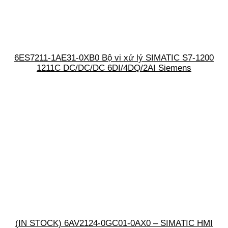
6ES7211-1AE31-0XB0 Bộ vi xử lý SIMATIC S7-1200
1211C DC/DC/DC 6DI/4DQ/2AI Siemens
(IN STOCK) 6AV2124-0GC01-0AX0 – SIMATIC HMI