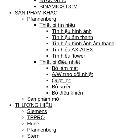
BTAN G110
SINAMICS DCM
SẢN PHẨM KHÁC
Pfannenberg
Thiết bị tín hiệu
Tín hiệu hình ảnh
Tín hiệu âm thanh
Tín hiệu hình ảnh âm thanh
Tín hiệu AX-ATEX
Tín hiệu Tower
Thiết bị điều nhiệt
Bộ làm mát
A/W trao đổi nhiệt
Quạt lọc
Bộ sưởi
Bộ điều khiển
Sản phẩm mới
THƯƠNG HIỆU
Siemens
TPPRO
Hune
Pfannenberg
Stern