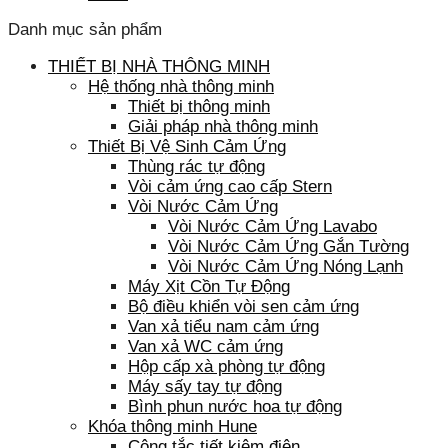
Danh mục sản phẩm
THIẾT BỊ NHÀ THÔNG MINH
Hệ thống nhà thông minh
Thiết bị thông minh
Giải pháp nhà thông minh
Thiết Bị Vệ Sinh Cảm Ứng
Thùng rác tự động
Vòi cảm ứng cao cấp Stern
Vòi Nước Cảm Ứng
Vòi Nước Cảm Ứng Lavabo
Vòi Nước Cảm Ứng Gắn Tường
Vòi Nước Cảm Ứng Nóng Lạnh
Máy Xịt Cồn Tự Động
Bộ điều khiển vòi sen cảm ứng
Van xả tiểu nam cảm ứng
Van xả WC cảm ứng
Hộp cấp xà phòng tự động
Máy sấy tay tự động
Bình phun nước hoa tự động
Khóa thông minh Hune
Công tắc tiết kiệm điện