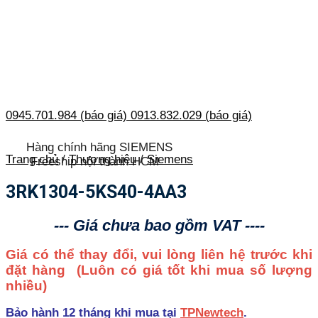
0945.701.984 (báo giá)
0913.832.029 (báo giá)
Hàng chính hãng SIEMENS
Trang chủ
/
Thương hiệu
/
Siemens
Freeship nội thành HCM
3RK1304-5KS40-4AA3
--- Giá chưa bao gồm VAT ----
Giá có thể thay đổi, vui lòng liên hệ trước khi
đặt hàng
(Luôn có giá tốt khi mua số lượng
nhiều)
Bảo hành 12 tháng khi mua tại
TPNewtech
.