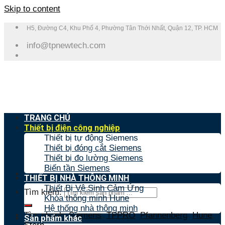
Skip to content
H5, Đường C4, Khu Phố 4, Phường Tân Thới Nhất, Quận 12, TP. HCM
info@tpnewtech.com
TRANG CHỦ
Thiết bị điện công nghiệp
Thiết bị tự động Siemens
Thiết bị đóng cắt Siemens
Thiết bị đo lường Siemens
Biến tần Siemens
THIẾT BỊ NHÀ THÔNG MINH
Thiết Bị Vệ Sinh Cảm Ứng
Tìm kiếm:
Khóa thông minh Hune
Hệ thống nhà thông minh
Tìm nhanh:
Siemens
,
TPPRO
,
Pfannenberg
,
Hune
,
Sản phẩm khác