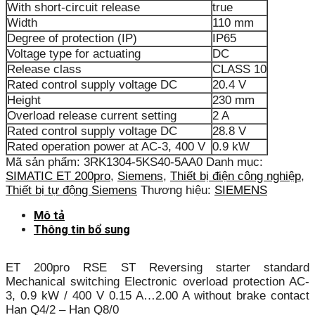
With short-circuit release
true
Width
110 mm
Degree of protection (IP)
IP65
Voltage type for actuating
DC
Release class
CLASS 10
Rated control supply voltage DC
20.4 V
Height
230 mm
Overload release current setting
2 A
Rated control supply voltage DC
28.8 V
Rated operation power at AC-3, 400 V
0.9 kW
Mã sản phẩm:
3RK1304-5KS40-5AA0
Danh mục:
SIMATIC ET 200pro
,
Siemens
,
Thiết bị điện công nghiệp
,
Thiết bị tự động Siemens
Thương hiệu:
SIEMENS
Mô tả
Thông tin bổ sung
ET 200pro RSE ST Reversing starter standard
Mechanical switching Electronic overload protection AC-
3, 0.9 kW / 400 V 0.15 A…2.00 A without brake contact
Han Q4/2 – Han Q8/0