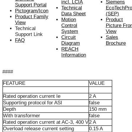
incl. LCIA
Siemens
Support Portal
Technical
EcoTechProf
Pictogram/Icon
Data Sheet
(SEP)
Product Family
Motion
Product
View
Control
Picture Fro
Technical
System
View
Support Link
Circuit
Sales
FAQ
Diagram
Brochure
REACH
Information
####
FEATURE
VALUE
Rated operation current Ie
2 A
Supporting protocol for ASI
false
Depth
150 mm
With transformer
false
Rated operation current at AC-3, 400 V
2 A
Overload release current setting
0.15 A