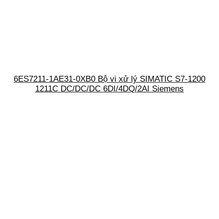
6ES7211-1AE31-0XB0 Bộ vi xử lý SIMATIC S7-1200
1211C DC/DC/DC 6DI/4DQ/2AI Siemens