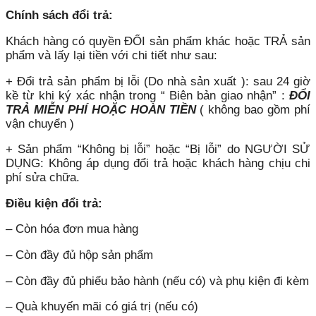
Chính sách đổi trả:
Khách hàng có quyền ĐỔI sản phẩm khác hoặc TRẢ sản
phẩm và lấy lại tiền với chi tiết như sau:
+ Đổi trả sản phẩm bị lỗi (Do nhà sản xuất ): sau 24 giờ
kề từ khi ký xác nhận trong “ Biên bản giao nhận” :
ĐỔI
TRẢ MIỄN PHÍ HOẶC HOÀN TIỀN
( không bao gồm phí
vận chuyển )
+ Sản phẩm “Không bị lỗi” hoặc “Bị lỗi” do NGƯỜI SỬ
DỤNG: Không áp dụng đổi trả hoặc khách hàng chịu chi
phí sửa chữa.
Điều kiện đổi trả:
– Còn hóa đơn mua hàng
– Còn đầy đủ hộp sản phẩm
– Còn đầy đủ phiếu bảo hành (nếu có) và phụ kiện đi kèm
– Quà khuyến mãi có giá trị (nếu có)