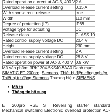
Rated operation current at AC-3, 400 V
2 A
Overload release current setting
0.15 A
With short-circuit release
true
Width
110 mm
Degree of protection (IP)
IP65
Voltage type for actuating
DC
Release class
CLASS 10
Rated control supply voltage DC
20.4 V
Height
230 mm
Overload release current setting
2 A
Rated control supply voltage DC
28.8 V
Rated operation power at AC-3, 400 V
0.9 kW
Mã sản phẩm:
3RK1304-5KS40-5AA0
Danh mục:
SIMATIC ET 200pro
,
Siemens
,
Thiết bị điện công nghiệp
,
Thiết bị tự động Siemens
Thương hiệu:
SIEMENS
Mô tả
Thông tin bổ sung
ET 200pro RSE ST Reversing starter standard
Mechanical switching Electronic overload protection AC-