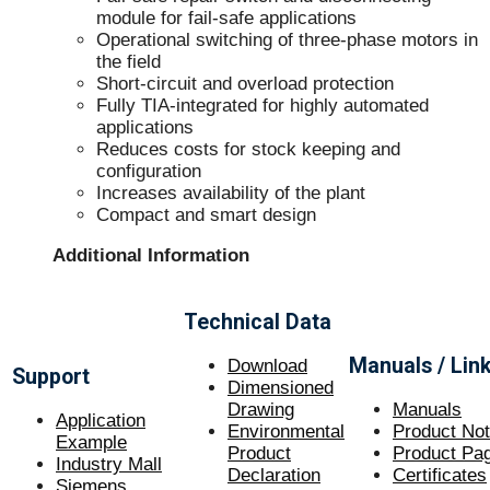
module for fail-safe applications
Operational switching of three-phase motors in
the field
Short-circuit and overload protection
Fully TIA-integrated for highly automated
applications
Reduces costs for stock keeping and
configuration
Increases availability of the plant
Compact and smart design
Additional Information
Technical Data
Manuals / Lin
Download
Support
Dimensioned
Drawing
Manuals
Application
Environmental
Product No
Example
Product
Product Pa
Industry Mall
Declaration
Certificate
s
Siemens