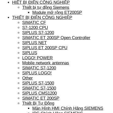
HIẾT BỊ ĐIỆN CÔNG NGHIỆP
Thiết bị tự động Siemens
Module mở rộng ET200SP
THIẾT BỊ ĐIỆN CÔNG NGHIỆP
SIMATIC CF
S7-1200 CPU
SIPLUS S7-1200
SIMATIC ET 200SP Open Controller
SIPLUS NET
SIPLUS ET 200SP CPU
SIPLUS
LOGO! POWER
Mobile network antennas
SIMATIC S7-1200
SIPLUS LOGO!
Other
SIPLUS S7-1500
SIMATIC S7-1500
SIPLUS CMS1200
SIMATIC ET 200SP
Thiết Bị Tự Động
Màn Hình HMI Chính Hãng SIEMENS