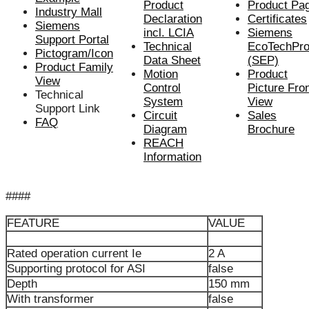
Product
Product Pa
Industry Mall
Declaration
Certificate
s
Siemens
incl. LCIA
Siemens
Support Portal
Technical
EcoTechProf
Pictogram/Icon
Data Sheet
(SEP)
Product Family
Motion
Product
View
Control
Picture Fro
Technical
System
View
Support Link
Circuit
Sales
FAQ
Diagram
Brochure
REACH
Information
####
FEATURE
VALUE
Rated operation current Ie
2 A
Supporting protocol for ASI
false
Depth
150 mm
With transformer
false