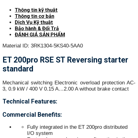
Thông tin kỹ thuật
Thông tin cơ bản
Dịch Vụ Kỹ thuật
Bảo hành & Đổi Trả
ĐÁNH GIÁ SẢN PHẨM
Material ID: 3RK1304-5KS40-5AA0
ET 200pro RSE ST Reversing starter
standard
Mechanical switching Electronic overload protection AC-
3, 0.9 kW / 400 V 0.15 A…2.00 A without brake contact
Technical Features:
Commercial Benefits:
Fully integrated in the ET 200pro distributed
I/O system