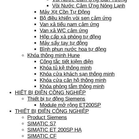
Vòi Nước Cảm Ứng Nóng Lạnh
Máy Xịt Cồn Tự Động
Bộ điều khiển vòi sen cảm ứng
Van xả tiểu nam cảm ứng
Van xả WC cảm ứng
Hộp cấp xà phòng tự động
Máy sấy tay tự động
Bình phun nước hoa tự động
Khóa thông minh Hune
Công tắc tiết kiệm điện
Khóa tủ kệ thông minh
Khóa cửa khách sạn thông minh
Khóa cửa căn hộ thông minh
Khóa phòng tắm thông minh
HIẾT BỊ ĐIỆN CÔNG NGHIỆP
Thiết bị tự động Siemens
Module mở rộng ET200SP
THIẾT BỊ ĐIỆN CÔNG NGHIỆP
Product Siemens
SIMATIC S7
SIMATIC ET 200SP HA
SIMATIC CF