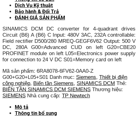
Dịch Vụ Kỹ thuật
Bảo hành & Đổi Trả
ĐÁNH GIÁ SẢN PHẨM
SINAMICS DCM DC converter for 4-quadrant drives
Circuit (B6) A (B6) C Input: 480V 3AC, 232A controllable:
Field rectifier D500/280 MREQ-GEGF6V62 Output: 500 V
DC, 280A G00=Advanced CUD on left G20=CBE20
PROFINET module on left L05=Electronics power supply
for connection to 24 V DC S01=Memory card on left
Mã sản phẩm:
6RA8078-6FV62-0AA0-Z
G00+G20+L05+S01
Danh mục:
Siemens
,
Thiết bị điện
công nghiệp
,
Biến tần Siemens
,
SINAMICS DCM
Thẻ:
BIẾN TẦN SINAMICS DCM SIEMENS
Thương hiệu:
SIEMENS
Nhà cung cấp:
TP Newtech
Mô tả
Thông tin bổ sung