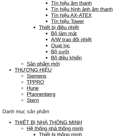
Tín hiệu âm thanh
Tín hiệu hình ảnh âm thanh
Tín hiệu AX-ATEX
Tín hiệu Tower
Thiết bị điều nhiệt
Bộ làm mát
A/W trao đổi nhiệt
Quạt lọc
Bộ sưởi
Bộ điều khiển
Sản phẩm mới
THƯƠNG HIỆU
Siemens
TPPRO
Hune
Pfannenberg
Stern
Danh mục sản phẩm
THIẾT BỊ NHÀ THÔNG MINH
Hệ thống nhà thông minh
Thiết bị thông minh