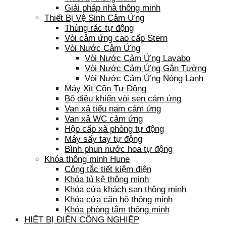
Giải pháp nhà thông minh
Thiết Bị Vệ Sinh Cảm Ứng
Thùng rác tự động
Vòi cảm ứng cao cấp Stern
Vòi Nước Cảm Ứng
Vòi Nước Cảm Ứng Lavabo
Vòi Nước Cảm Ứng Gắn Tường
Vòi Nước Cảm Ứng Nóng Lạnh
Máy Xịt Cồn Tự Động
Bộ điều khiển vòi sen cảm ứng
Van xả tiểu nam cảm ứng
Van xả WC cảm ứng
Hộp cấp xà phòng tự động
Máy sấy tay tự động
Bình phun nước hoa tự động
Khóa thông minh Hune
Công tắc tiết kiệm điện
Khóa tủ kệ thông minh
Khóa cửa khách sạn thông minh
Khóa cửa căn hộ thông minh
Khóa phòng tắm thông minh
HIẾT BỊ ĐIỆN CÔNG NGHIỆP