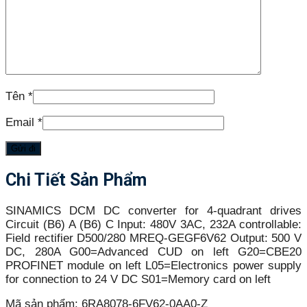
Tên
*
Email
*
Chi Tiết Sản Phẩm
SINAMICS DCM DC converter for 4-quadrant drives
Circuit (B6) A (B6) C Input: 480V 3AC, 232A controllable:
Field rectifier D500/280 MREQ-GEGF6V62 Output: 500 V
DC, 280A G00=Advanced CUD on left G20=CBE20
PROFINET module on left L05=Electronics power supply
for connection to 24 V DC S01=Memory card on left
Mã sản phẩm:
6RA8078-6FV62-0AA0-Z