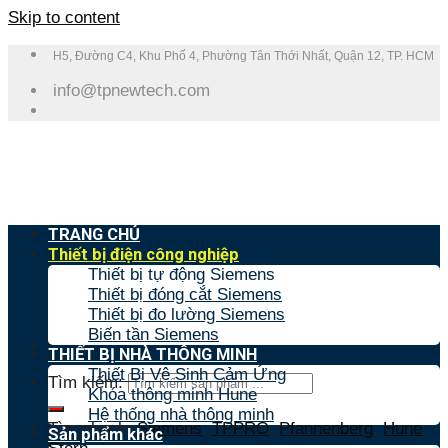
Skip to content
H5, Đường C4, Khu Phố 4, Phường Tân Thới Nhất, Quận 12, TP. HCM
info@tpnewtech.com
TRANG CHỦ
Thiết bị điện công nghiệp
Thiết bị tự động Siemens
Thiết bị đóng cắt Siemens
Thiết bị đo lường Siemens
Biến tần Siemens
THIẾT BỊ NHÀ THÔNG MINH
Thiết Bị Vệ Sinh Cảm Ứng
Tìm kiếm:
Khóa thông minh Hune
Hệ thống nhà thông minh
Tìm nhanh:
Siemens
,
TPPRO
,
Pfannenberg
,
Hune
,
Sản phẩm khác