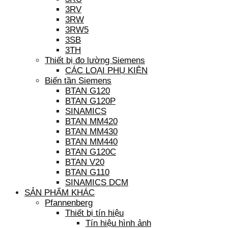
3RV
3RW
3RW5
3SB
3TH
Thiết bị đo lường Siemens
CÁC LOẠI PHỤ KIỆN
Biến tần Siemens
BTAN G120
BTAN G120P
SINAMICS
BTAN MM420
BTAN MM430
BTAN MM440
BTAN G120C
BTAN V20
BTAN G110
SINAMICS DCM
SẢN PHẨM KHÁC
Pfannenberg
Thiết bị tín hiệu
Tín hiệu hình ảnh