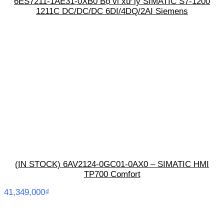
6ES7211-1AE31-0XB0 Bộ vi xử lý SIMATIC S7-1200
1211C DC/DC/DC 6DI/4DQ/2AI Siemens
(IN STOCK) 6AV2124-0GC01-0AX0 – SIMATIC HMI
TP700 Comfort
41,349,000
₫