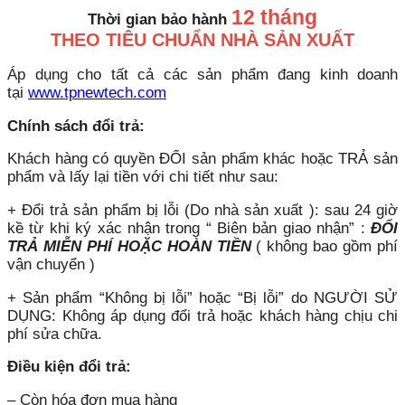
12 tháng
Thời gian bảo hành
THEO TIÊU CHUẨN NHÀ SẢN XUẤT
Áp dụng cho tất cả các sản phẩm đang kinh doanh
tại
www.tpnewtech.com
Chính sách đổi trả:
Khách hàng có quyền ĐỔI sản phẩm khác hoặc TRẢ sản
phẩm và lấy lại tiền với chi tiết như sau:
+ Đổi trả sản phẩm bị lỗi (Do nhà sản xuất ): sau 24 giờ
kề từ khi ký xác nhận trong “ Biên bản giao nhận” :
ĐỔI
TRẢ MIỄN PHÍ HOẶC HOÀN TIỀN
( không bao gồm phí
vận chuyển )
+ Sản phẩm “Không bị lỗi” hoặc “Bị lỗi” do NGƯỜI SỬ
DỤNG: Không áp dụng đổi trả hoặc khách hàng chịu chi
phí sửa chữa.
Điều kiện đổi trả:
– Còn hóa đơn mua hàng