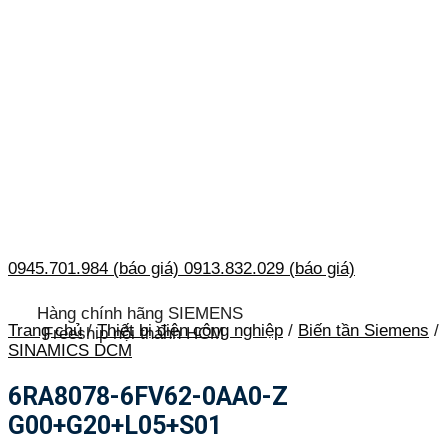
0945.701.984 (báo giá)
0913.832.029 (báo giá)
Hàng chính hãng SIEMENS
Trang chủ
/
Thiết bị điện công nghiệp
/
Biến tần Siemens
/
Freeship nội thành HCM
SINAMICS DCM
6RA8078-6FV62-0AA0-Z
G00+G20+L05+S01