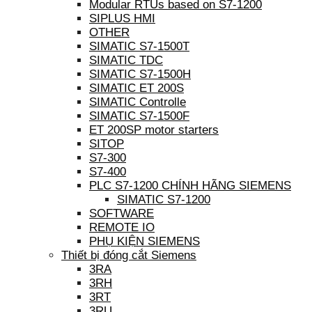
Modular RTUs based on S7-1200
SIPLUS HMI
OTHER
SIMATIC S7-1500T
SIMATIC TDC
SIMATIC S7-1500H
SIMATIC ET 200S
SIMATIC Controlle
SIMATIC S7-1500F
ET 200SP motor starters
SITOP
S7-300
S7-400
PLC S7-1200 CHÍNH HÃNG SIEMENS
SIMATIC S7-1200
SOFTWARE
REMOTE IO
PHỤ KIỆN SIEMENS
Thiết bị đóng cắt Siemens
3RA
3RH
3RT
3RU