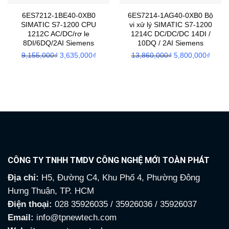
6ES7212-1BE40-0XB0
6ES7214-1AG40-0XB0 Bộ
SIMATIC S7-1200 CPU
vi xử lý SIMATIC S7-1200
1212C AC/DC/rơ le
1214C DC/DC/DC 14DI /
8DI/6DQ/2AI Siemens
10DQ / 2AI Siemens
9,155,000
₫
Giá
3,635,000
₫
Giá
13,860,000
₫
Giá
5,800,000
₫
Giá
gốc
hiện
gốc
hiện
là:
tại
là:
tại
9,155,000₫.
là:
13,860,000₫.
là:
3,635,000₫.
5,800
CÔNG TY TNHH TMDV CÔNG NGHỆ MỚI TOÀN PHÁT
Địa chỉ:
H5, Đường C4, Khu Phố 4, Phường Đông
Hưng Thuận, TP. HCM
Điện thoại:
028 35926035 / 35926036 / 35926037
Email:
info@tpnewtech.com