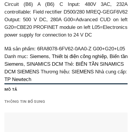
Circuit (B6) A (B6) C Input: 480V 3AC, 232A
controllable: Field rectifier D500/280 MREQ-GEGF6V62
Output: 500 V DC, 280A G00=Advanced CUD on left
G20=CBE20 PROFINET module on left L05=Electronics
power supply for connection to 24 V DC
Mã sản phẩm:
6RA8078-6FV62-0AA0-Z G00+G20+L05
Danh mục:
Siemens
,
Thiết bị điện công nghiệp
,
Biến tần
Siemens
,
SINAMICS DCM
Thẻ:
BIẾN TẦN SINAMICS
DCM SIEMENS
Thương hiệu:
SIEMENS
Nhà cung cấp:
TP Newtech
MÔ TẢ
THÔNG TIN BỔ SUNG