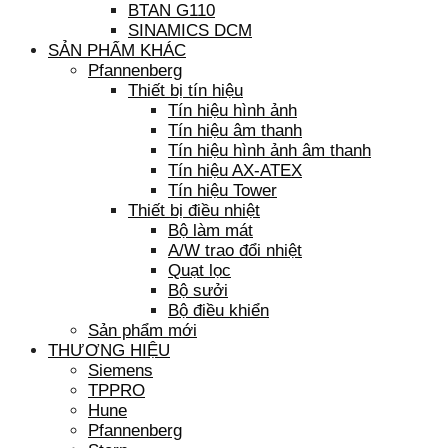
BTAN G110
SINAMICS DCM
SẢN PHẨM KHÁC
Pfannenberg
Thiết bị tín hiệu
Tín hiệu hình ảnh
Tín hiệu âm thanh
Tín hiệu hình ảnh âm thanh
Tín hiệu AX-ATEX
Tín hiệu Tower
Thiết bị điều nhiệt
Bộ làm mát
A/W trao đổi nhiệt
Quạt lọc
Bộ sưởi
Bộ điều khiển
Sản phẩm mới
THƯƠNG HIỆU
Siemens
TPPRO
Hune
Pfannenberg