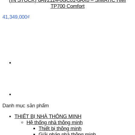
(IN STOCK) 6AV2124-0GC01-0AX0 – SIMATIC HMI
TP700 Comfort
41,349,000
₫
Danh mục sản phẩm
THIẾT BỊ NHÀ THÔNG MINH
Hệ thống nhà thông minh
Thiết bị thông minh
Giải pháp nhà thông minh