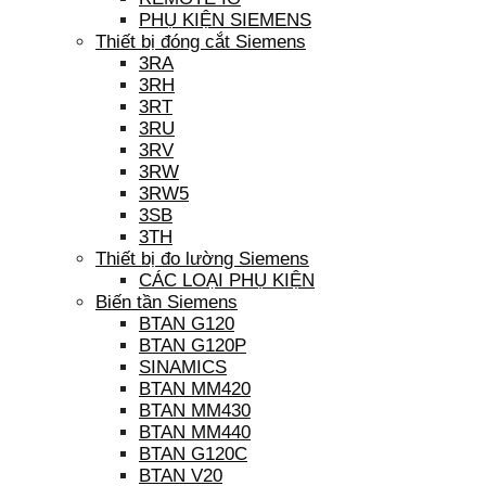
PHỤ KIỆN SIEMENS
Thiết bị đóng cắt Siemens
3RA
3RH
3RT
3RU
3RV
3RW
3RW5
3SB
3TH
Thiết bị đo lường Siemens
CÁC LOẠI PHỤ KIỆN
Biến tần Siemens
BTAN G120
BTAN G120P
SINAMICS
BTAN MM420
BTAN MM430
BTAN MM440
BTAN G120C
BTAN V20