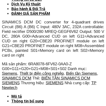
Dịch Vụ Kỹ thuật
Bảo hành & Đổi Trả
ĐÁNH GIÁ SẢN PHẨM
SINAMICS DCM DC converter for 4-quadrant drives
Circuit (B6) A (B6) C Input: 480V 3AC, 232A controllable:
Field rectifier D500/280 MREQ-GEGF6V62 Output: 500 V
DC, 280A G00=Advanced CUD on left G11=Advanced
CUD on right G20=CBE20 PROFINET module on left
G21=CBE20 PROFINET module on right M08=Assembled
PCBs, painted S01=Memory card on left S02=Memory
card on right
Mã sản phẩm:
6RA8078-6FV62-0AA0-Z
G00+G11+G20+G21+M08+S01+S02
Danh mục:
Siemens
,
Thiết bị điện công nghiệp
,
Biến tần Siemens
,
SINAMICS DCM
Thẻ:
BIẾN TẦN SINAMICS DCM
SIEMENS
Thương hiệu:
SIEMENS
Nhà cung cấp:
TP
Newtech
Mô tả
Thông tin bổ sung