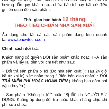
hướng dẫn quý khách sửa chữa bảo trì hay bất cứ điều
gì liên quan đến sản phẩm.
12 tháng
Thời gian bảo hành
THEO TIÊU CHUẨN NHÀ SẢN XUẤT
Áp dụng cho tất cả các sản phẩm đang kinh doanh
tại
www.tpnewtech.com
Chính sách đổi trả:
Khách hàng có quyền ĐỔI sản phẩm khác hoặc TRẢ sản
phẩm và lấy lại tiền với chi tiết như sau:
+ Đổi trả sản phẩm bị lỗi (Do nhà sản xuất ): sau 24 giờ
kề từ khi ký xác nhận trong “ Biên bản giao nhận” :
ĐỔI
TRẢ MIỄN PHÍ HOẶC HOÀN TIỀN
( không bao gồm phí
vận chuyển )
+ Sản phẩm “Không bị lỗi” hoặc “Bị lỗi” do NGƯỜI SỬ
DỤNG: Không áp dụng đổi trả hoặc khách hàng chịu chi
phí sửa chữa.