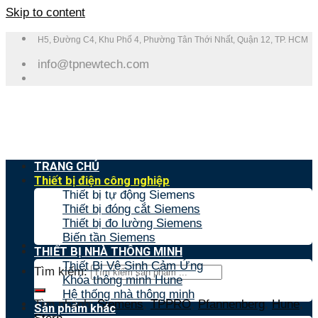
Skip to content
H5, Đường C4, Khu Phố 4, Phường Tân Thới Nhất, Quận 12, TP. HCM
info@tpnewtech.com
TRANG CHỦ
Thiết bị điện công nghiệp
Thiết bị tự động Siemens
Thiết bị đóng cắt Siemens
Thiết bị đo lường Siemens
Biến tần Siemens
THIẾT BỊ NHÀ THÔNG MINH
Thiết Bị Vệ Sinh Cảm Ứng
Tìm kiếm:
Khóa thông minh Hune
Hệ thống nhà thông minh
Tìm nhanh:
Siemens
,
TPPRO
,
Pfannenberg
,
Hune
,
Sản phẩm khác