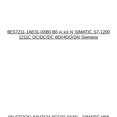
6ES7211-1AE31-0XB0 Bộ vi xử lý SIMATIC S7-1200
1211C DC/DC/DC 6DI/4DQ/2AI Siemens