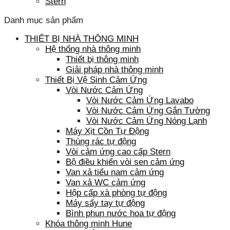
Stern
Danh mục sản phẩm
THIẾT BỊ NHÀ THÔNG MINH
Hệ thống nhà thông minh
Thiết bị thông minh
Giải pháp nhà thông minh
Thiết Bị Vệ Sinh Cảm Ứng
Vòi Nước Cảm Ứng
Vòi Nước Cảm Ứng Lavabo
Vòi Nước Cảm Ứng Gắn Tường
Vòi Nước Cảm Ứng Nóng Lạnh
Máy Xịt Cồn Tự Động
Thùng rác tự động
Vòi cảm ứng cao cấp Stern
Bộ điều khiển vòi sen cảm ứng
Van xả tiểu nam cảm ứng
Van xả WC cảm ứng
Hộp cấp xà phòng tự động
Máy sấy tay tự động
Bình phun nước hoa tự động
Khóa thông minh Hune