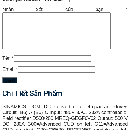
Nhận xét của bạn
*
Tên
*
Email
*
Chi Tiết Sản Phẩm
SINAMICS DCM DC converter for 4-quadrant drives
Circuit (B6) A (B6) C Input: 480V 3AC, 232A controllable:
Field rectifier D500/280 MREQ-GEGF6V62 Output: 500 V
DC, 280A G00=Advanced CUD on left G11=Advanced
CUD on right G20=CBE20 PROFINET module on left