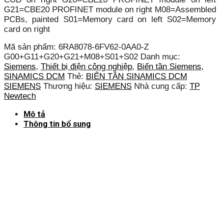
G21=CBE20 PROFINET module on right M08=Assembled
PCBs, painted S01=Memory card on left S02=Memory
card on right
Mã sản phẩm:
6RA8078-6FV62-0AA0-Z
G00+G11+G20+G21+M08+S01+S02
Danh mục:
Siemens
,
Thiết bị điện công nghiệp
,
Biến tần Siemens
,
SINAMICS DCM
Thẻ:
BIẾN TẦN SINAMICS DCM
SIEMENS
Thương hiệu:
SIEMENS
Nhà cung cấp:
TP
Newtech
Mô tả
Thông tin bổ sung