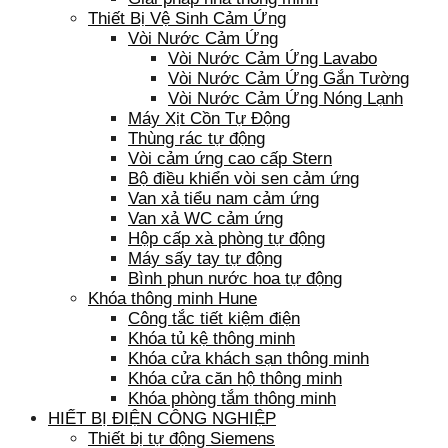
Thiết Bị Vệ Sinh Cảm Ứng
Vòi Nước Cảm Ứng
Vòi Nước Cảm Ứng Lavabo
Vòi Nước Cảm Ứng Gắn Tường
Vòi Nước Cảm Ứng Nóng Lạnh
Máy Xịt Cồn Tự Động
Thùng rác tự động
Vòi cảm ứng cao cấp Stern
Bộ điều khiển vòi sen cảm ứng
Van xả tiểu nam cảm ứng
Van xả WC cảm ứng
Hộp cấp xà phòng tự động
Máy sấy tay tự động
Bình phun nước hoa tự động
Khóa thông minh Hune
Công tắc tiết kiệm điện
Khóa tủ kệ thông minh
Khóa cửa khách sạn thông minh
Khóa cửa căn hộ thông minh
Khóa phòng tắm thông minh
HIẾT BỊ ĐIỆN CÔNG NGHIỆP
Thiết bị tự động Siemens