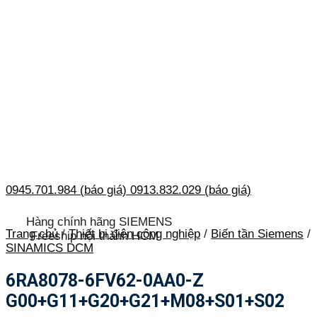
0945.701.984 (báo giá)
0913.832.029 (báo giá)
Hàng chính hãng SIEMENS
Trang chủ
/
Thiết bị điện công nghiệp
/
Biến tần Siemens
/
Freeship nội thành HCM
SINAMICS DCM
6RA8078-6FV62-0AA0-Z
G00+G11+G20+G21+M08+S01+S02