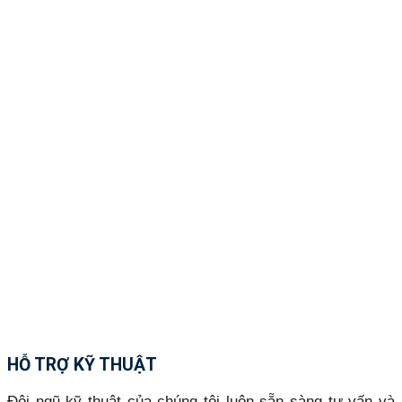
HỖ TRỢ KỸ THUẬT
Đội ngũ kỹ thuật của chúng tôi luôn sẵn sàng tư vấn và