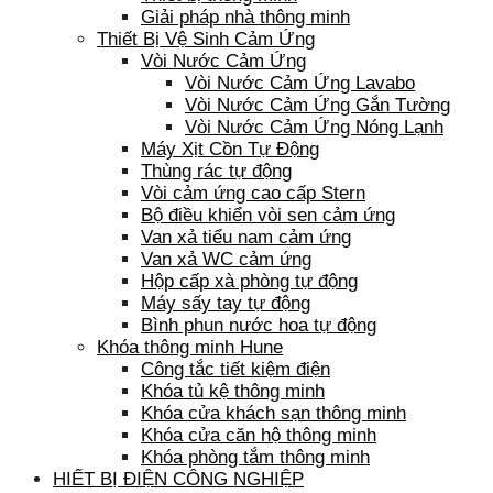
Giải pháp nhà thông minh
Thiết Bị Vệ Sinh Cảm Ứng
Vòi Nước Cảm Ứng
Vòi Nước Cảm Ứng Lavabo
Vòi Nước Cảm Ứng Gắn Tường
Vòi Nước Cảm Ứng Nóng Lạnh
Máy Xịt Cồn Tự Động
Thùng rác tự động
Vòi cảm ứng cao cấp Stern
Bộ điều khiển vòi sen cảm ứng
Van xả tiểu nam cảm ứng
Van xả WC cảm ứng
Hộp cấp xà phòng tự động
Máy sấy tay tự động
Bình phun nước hoa tự động
Khóa thông minh Hune
Công tắc tiết kiệm điện
Khóa tủ kệ thông minh
Khóa cửa khách sạn thông minh
Khóa cửa căn hộ thông minh
Khóa phòng tắm thông minh
HIẾT BỊ ĐIỆN CÔNG NGHIỆP