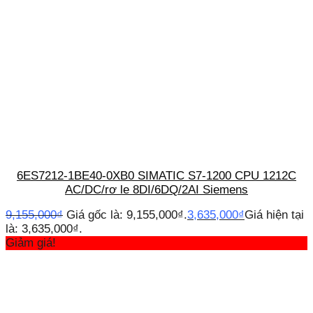
6ES7212-1BE40-0XB0 SIMATIC S7-1200 CPU 1212C
AC/DC/rơ le 8DI/6DQ/2AI Siemens
9,155,000
₫
Giá gốc là: 9,155,000₫.
3,635,000
₫
Giá hiện tại
là: 3,635,000₫.
Giảm giá!