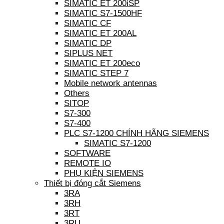
SIMATIC ET 200iSP
SIMATIC S7-1500HF
SIMATIC CF
SIMATIC ET 200AL
SIMATIC DP
SIPLUS NET
SIMATIC ET 200eco
SIMATIC STEP 7
Mobile network antennas
Others
SITOP
S7-300
S7-400
PLC S7-1200 CHÍNH HÃNG SIEMENS
SIMATIC S7-1200
SOFTWARE
REMOTE IO
PHỤ KIỆN SIEMENS
Thiết bị đóng cắt Siemens
3RA
3RH
3RT
3RU