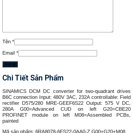
Tên
*
Email
*
Chi Tiết Sản Phẩm
SINAMICS DCM DC converter for two-quadrant drives
B6C connection Input: 480V 3AC, 232A controllable: Field
rectifier D575/280 MRE-GEEF6S22 Output: 575 V DC,
280A G00=Advanced CUD on left G20=CBE20
PROFINET module on left M08=Assembled PCBs,
painted
Mã sản phẩm:
6RA8078-6FS22-0AA0-Z G00+G20+M08