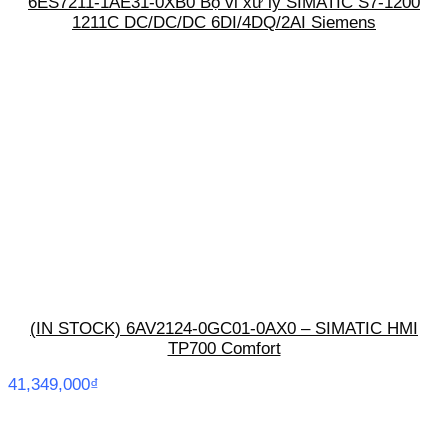
6ES7211-1AE31-0XB0 Bộ vi xử lý SIMATIC S7-1200
1211C DC/DC/DC 6DI/4DQ/2AI Siemens
(IN STOCK) 6AV2124-0GC01-0AX0 – SIMATIC HMI
TP700 Comfort
41,349,000
₫