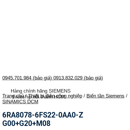
0945.701.984 (báo giá)
0913.832.029 (báo giá)
Hàng chính hãng SIEMENS
Trang chủ
/
Thiết bị điện công nghiệp
/
Biến tần Siemens
/
Freeship nội thành HCM
SINAMICS DCM
6RA8078-6FS22-0AA0-Z
G00+G20+M08