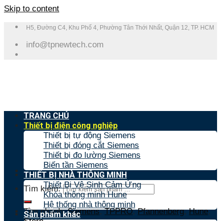
Skip to content
H5, Đường C4, Khu Phố 4, Phường Tân Thới Nhất, Quận 12, TP. HCM
info@tpnewtech.com
TRANG CHỦ
Thiết bị điện công nghiệp
Thiết bị tự động Siemens
Thiết bị đóng cắt Siemens
Thiết bị đo lường Siemens
Biến tần Siemens
THIẾT BỊ NHÀ THÔNG MINH
Thiết Bị Vệ Sinh Cảm Ứng
Tìm kiếm:
Khóa thông minh Hune
Hệ thống nhà thông minh
Tìm nhanh:
Siemens
,
TPPRO
,
Pfannenberg
,
Hune
,
Sản phẩm khác