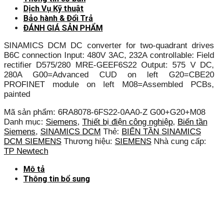
Dịch Vụ Kỹ thuật
Bảo hành & Đổi Trả
ĐÁNH GIÁ SẢN PHẨM
SINAMICS DCM DC converter for two-quadrant drives
B6C connection Input: 480V 3AC, 232A controllable: Field
rectifier D575/280 MRE-GEEF6S22 Output: 575 V DC,
280A G00=Advanced CUD on left G20=CBE20
PROFINET module on left M08=Assembled PCBs,
painted
Mã sản phẩm:
6RA8078-6FS22-0AA0-Z G00+G20+M08
Danh mục:
Siemens
,
Thiết bị điện công nghiệp
,
Biến tần
Siemens
,
SINAMICS DCM
Thẻ:
BIẾN TẦN SINAMICS
DCM SIEMENS
Thương hiệu:
SIEMENS
Nhà cung cấp:
TP Newtech
Mô tả
Thông tin bổ sung