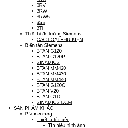
3RV
3RW
3RW5
3SB
3TH
Thiết bị đo lường Siemens
CÁC LOẠI PHỤ KIỆN
Biến tần Siemens
BTAN G120
BTAN G120P
SINAMICS
BTAN MM420
BTAN MM430
BTAN MM440
BTAN G120C
BTAN V20
BTAN G110
SINAMICS DCM
SẢN PHẨM KHÁC
Pfannenberg
Thiết bị tín hiệu
Tín hiệu hình ảnh