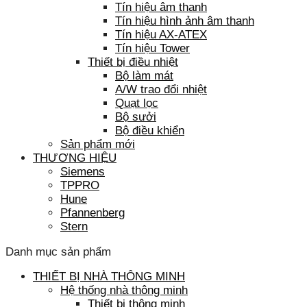
Tín hiệu âm thanh
Tín hiệu hình ảnh âm thanh
Tín hiệu AX-ATEX
Tín hiệu Tower
Thiết bị điều nhiệt
Bộ làm mát
A/W trao đổi nhiệt
Quạt lọc
Bộ sưởi
Bộ điều khiển
Sản phẩm mới
THƯƠNG HIỆU
Siemens
TPPRO
Hune
Pfannenberg
Stern
Danh mục sản phẩm
THIẾT BỊ NHÀ THÔNG MINH
Hệ thống nhà thông minh
Thiết bị thông minh