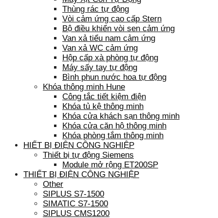
Thùng rác tự động
Vòi cảm ứng cao cấp Stern
Bộ điều khiển vòi sen cảm ứng
Van xả tiểu nam cảm ứng
Van xả WC cảm ứng
Hộp cấp xà phòng tự động
Máy sấy tay tự động
Bình phun nước hoa tự động
Khóa thông minh Hune
Công tắc tiết kiệm điện
Khóa tủ kệ thông minh
Khóa cửa khách sạn thông minh
Khóa cửa căn hộ thông minh
Khóa phòng tắm thông minh
HIẾT BỊ ĐIỆN CÔNG NGHIỆP
Thiết bị tự động Siemens
Module mở rộng ET200SP
THIẾT BỊ ĐIỆN CÔNG NGHIỆP
Other
SIPLUS S7-1500
SIMATIC S7-1500
SIPLUS CMS1200