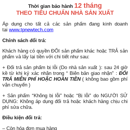
12 tháng
Thời gian bảo hành
THEO TIÊU CHUẨN NHÀ SẢN XUẤT
Áp dụng cho tất cả các sản phẩm đang kinh doanh
tại
www.tpnewtech.com
Chính sách đổi trả:
Khách hàng có quyền ĐỔI sản phẩm khác hoặc TRẢ sản
phẩm và lấy lại tiền với chi tiết như sau:
+ Đổi trả sản phẩm bị lỗi (Do nhà sản xuất ): sau 24 giờ
kề từ khi ký xác nhận trong “ Biên bản giao nhận” :
ĐỔI
TRẢ MIỄN PHÍ HOẶC HOÀN TIỀN
( không bao gồm phí
vận chuyển )
+ Sản phẩm “Không bị lỗi” hoặc “Bị lỗi” do NGƯỜI SỬ
DỤNG: Không áp dụng đổi trả hoặc khách hàng chịu chi
phí sửa chữa.
Điều kiện đổi trả:
– Còn hóa đơn mua hàng