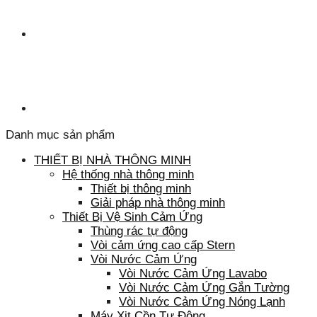
Danh mục sản phẩm
THIẾT BỊ NHÀ THÔNG MINH
Hệ thống nhà thông minh
Thiết bị thông minh
Giải pháp nhà thông minh
Thiết Bị Vệ Sinh Cảm Ứng
Thùng rác tự động
Vòi cảm ứng cao cấp Stern
Vòi Nước Cảm Ứng
Vòi Nước Cảm Ứng Lavabo
Vòi Nước Cảm Ứng Gắn Tường
Vòi Nước Cảm Ứng Nóng Lạnh
Máy Xịt Cồn Tự Động