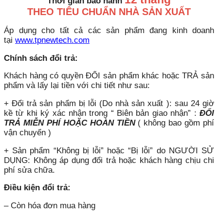
Thời gian bảo hành
THEO TIÊU CHUẨN NHÀ SẢN XUẤT
Áp dụng cho tất cả các sản phẩm đang kinh doanh
tại
www.tpnewtech.com
Chính sách đổi trả:
Khách hàng có quyền ĐỔI sản phẩm khác hoặc TRẢ sản
phẩm và lấy lại tiền với chi tiết như sau:
+ Đổi trả sản phẩm bị lỗi (Do nhà sản xuất ): sau 24 giờ
kề từ khi ký xác nhận trong “ Biên bản giao nhận” :
ĐỔI
TRẢ MIỄN PHÍ HOẶC HOÀN TIỀN
( không bao gồm phí
vận chuyển )
+ Sản phẩm “Không bị lỗi” hoặc “Bị lỗi” do NGƯỜI SỬ
DỤNG: Không áp dụng đổi trả hoặc khách hàng chịu chi
phí sửa chữa.
Điều kiện đổi trả:
– Còn hóa đơn mua hàng