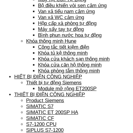
Bộ điều khiển vòi sen cảm ứng
Van xả tiểu nam cảm ứng
Van xả WC cảm ứng
Hộp cấp xà phòng tự động
Máy sấy tay tự động
Bình phun nước hoa tự động
Khóa thông minh Hune
Công tắc tiết kiệm điện
Khóa tủ kệ thông minh
Khóa cửa khách sạn thông minh
Khóa cửa căn hộ thông minh
Khóa phòng tắm thông minh
HIẾT BỊ ĐIỆN CÔNG NGHIỆP
Thiết bị tự động Siemens
Module mở rộng ET200SP
THIẾT BỊ ĐIỆN CÔNG NGHIỆP
Product Siemens
SIMATIC S7
SIMATIC ET 200SP HA
SIMATIC CF
S7-1200 CPU
SIPLUS S7-1200