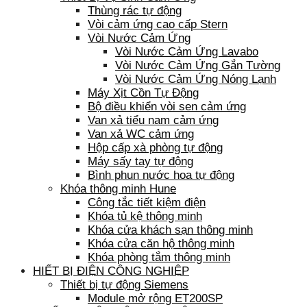
Thùng rác tự động
Vòi cảm ứng cao cấp Stern
Vòi Nước Cảm Ứng
Vòi Nước Cảm Ứng Lavabo
Vòi Nước Cảm Ứng Gắn Tường
Vòi Nước Cảm Ứng Nóng Lạnh
Máy Xịt Cồn Tự Động
Bộ điều khiển vòi sen cảm ứng
Van xả tiểu nam cảm ứng
Van xả WC cảm ứng
Hộp cấp xà phòng tự động
Máy sấy tay tự động
Bình phun nước hoa tự động
Khóa thông minh Hune
Công tắc tiết kiệm điện
Khóa tủ kệ thông minh
Khóa cửa khách sạn thông minh
Khóa cửa căn hộ thông minh
Khóa phòng tắm thông minh
HIẾT BỊ ĐIỆN CÔNG NGHIỆP
Thiết bị tự động Siemens
Module mở rộng ET200SP