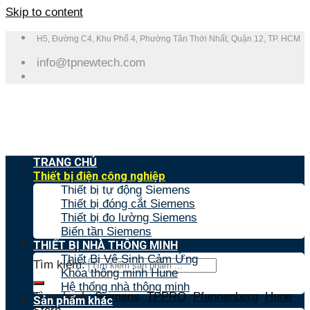
Skip to content
H5, Đường C4, Khu Phố 4, Phường Tân Thới Nhất, Quận 12, TP. HCM
info@tpnewtech.com
TRANG CHỦ
Thiết bị điện công nghiệp
Thiết bị tự động Siemens
Thiết bị đóng cắt Siemens
Thiết bị đo lường Siemens
Biến tần Siemens
THIẾT BỊ NHÀ THÔNG MINH
Thiết Bị Vệ Sinh Cảm Ứng
Tìm kiếm:
Khóa thông minh Hune
Hệ thống nhà thông minh
Tìm nhanh:
Siemens
,
TPPRO
,
Pfannenberg
,
Hune
,
Sản phẩm khác