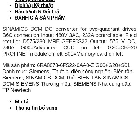
Dịch Vụ Kỹ thuật
Bảo hành & Đổi Trả
ĐÁNH GIÁ SẢN PHẨM
SINAMICS DCM DC converter for two-quadrant drives
B6C connection Input: 480V 3AC, 232A controllable: Field
rectifier D575/280 MRE-GEEF6S22 Output: 575 V DC,
280A G00=Advanced CUD on left G20=CBE20
PROFINET module on left S01=Memory card on left
Mã sản phẩm:
6RA8078-6FS22-0AA0-Z G00+G20+S01
Danh mục:
Siemens
,
Thiết bị điện công nghiệp
,
Biến tần
Siemens
,
SINAMICS DCM
Thẻ:
BIẾN TẦN SINAMICS
DCM SIEMENS
Thương hiệu:
SIEMENS
Nhà cung cấp:
TP Newtech
Mô tả
Thông tin bổ sung