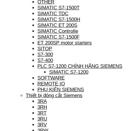
OTHER
SIMATIC S7-1500T
SIMATIC TDC
SIMATIC S7-1500H
SIMATIC ET 200S
SIMATIC Controlle
SIMATIC S7-1500F
ET 200SP motor starters
SITOP
S7-300
S7-400
PLC S7-1200 CHÍNH HÃNG SIEMENS
SIMATIC S7-1200
SOFTWARE
REMOTE IO
PHỤ KIỆN SIEMENS
Thiết bị đóng cắt Siemens
3RA
3RH
3RT
3RU
3RV
3RW