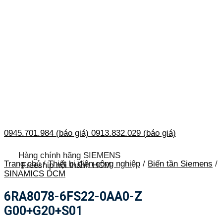
0945.701.984 (báo giá)
0913.832.029 (báo giá)
Hàng chính hãng SIEMENS
Trang chủ
/
Thiết bị điện công nghiệp
/
Biến tần Siemens
/
Freeship nội thành HCM
SINAMICS DCM
6RA8078-6FS22-0AA0-Z
G00+G20+S01