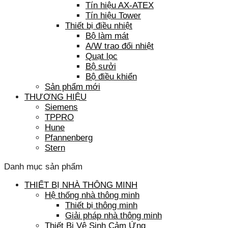
Tín hiệu AX-ATEX
Tín hiệu Tower
Thiết bị điều nhiệt
Bộ làm mát
A/W trao đổi nhiệt
Quạt lọc
Bộ sưởi
Bộ điều khiển
Sản phẩm mới
THƯƠNG HIỆU
Siemens
TPPRO
Hune
Pfannenberg
Stern
Danh mục sản phẩm
THIẾT BỊ NHÀ THÔNG MINH
Hệ thống nhà thông minh
Thiết bị thông minh
Giải pháp nhà thông minh
Thiết Bị Vệ Sinh Cảm Ứng