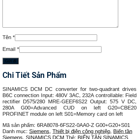
Tên
*
Email
*
Chi Tiết Sản Phẩm
SINAMICS DCM DC converter for two-quadrant drives
B6C connection Input: 480V 3AC, 232A controllable: Field
rectifier D575/280 MRE-GEEF6S22 Output: 575 V DC,
280A G00=Advanced CUD on left G20=CBE20
PROFINET module on left S01=Memory card on left
Mã sản phẩm:
6RA8078-6FS22-0AA0-Z G00+G20+S01
Danh mục:
Siemens
,
Thiết bị điện công nghiệp
,
Biến tần
Siemens
,
SINAMICS DCM
Thẻ:
BIẾN TẦN SINAMICS