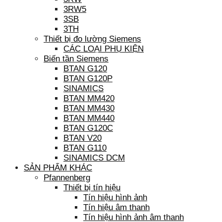
3RW5
3SB
3TH
Thiết bị đo lường Siemens
CÁC LOẠI PHỤ KIỆN
Biến tần Siemens
BTAN G120
BTAN G120P
SINAMICS
BTAN MM420
BTAN MM430
BTAN MM440
BTAN G120C
BTAN V20
BTAN G110
SINAMICS DCM
SẢN PHẨM KHÁC
Pfannenberg
Thiết bị tín hiệu
Tín hiệu hình ảnh
Tín hiệu âm thanh
Tín hiệu hình ảnh âm thanh