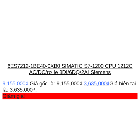
6ES7212-1BE40-0XB0 SIMATIC S7-1200 CPU 1212C
AC/DC/rơ le 8DI/6DQ/2AI Siemens
9,155,000
₫
Giá gốc là: 9,155,000₫.
3,635,000
₫
Giá hiện tại
là: 3,635,000₫.
Giảm giá!