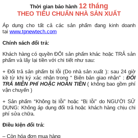
12 tháng
Thời gian bảo hành
THEO TIÊU CHUẨN NHÀ SẢN XUẤT
Áp dụng cho tất cả các sản phẩm đang kinh doanh
tại
www.tpnewtech.com
Chính sách đổi trả:
Khách hàng có quyền ĐỔI sản phẩm khác hoặc TRẢ sản
phẩm và lấy lại tiền với chi tiết như sau:
+ Đổi trả sản phẩm bị lỗi (Do nhà sản xuất ): sau 24 giờ
kề từ khi ký xác nhận trong “ Biên bản giao nhận” :
ĐỔI
TRẢ MIỄN PHÍ HOẶC HOÀN TIỀN
( không bao gồm phí
vận chuyển )
+ Sản phẩm “Không bị lỗi” hoặc “Bị lỗi” do NGƯỜI SỬ
DỤNG: Không áp dụng đổi trả hoặc khách hàng chịu chi
phí sửa chữa.
Điều kiện đổi trả:
– Còn hóa đơn mua hàng