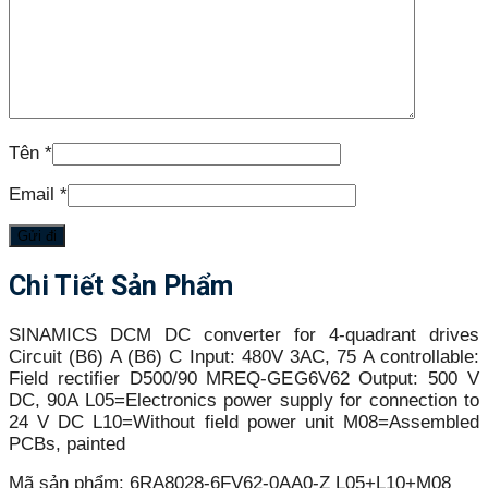
Tên
*
Email
*
Chi Tiết Sản Phẩm
SINAMICS DCM DC converter for 4-quadrant drives
Circuit (B6) A (B6) C Input: 480V 3AC, 75 A controllable:
Field rectifier D500/90 MREQ-GEG6V62 Output: 500 V
DC, 90A L05=Electronics power supply for connection to
24 V DC L10=Without field power unit M08=Assembled
PCBs, painted
Mã sản phẩm:
6RA8028-6FV62-0AA0-Z L05+L10+M08