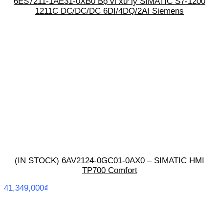
6ES7211-1AE31-0XB0 Bộ vi xử lý SIMATIC S7-1200
1211C DC/DC/DC 6DI/4DQ/2AI Siemens
(IN STOCK) 6AV2124-0GC01-0AX0 – SIMATIC HMI
TP700 Comfort
41,349,000
₫