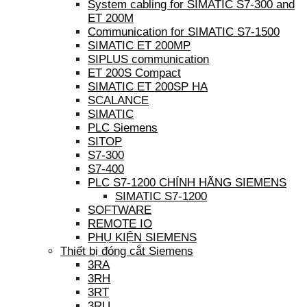
System cabling for SIMATIC S7-300 and
ET 200M
Communication for SIMATIC S7-1500
SIMATIC ET 200MP
SIPLUS communication
ET 200S Compact
SIMATIC ET 200SP HA
SCALANCE
SIMATIC
PLC Siemens
SITOP
S7-300
S7-400
PLC S7-1200 CHÍNH HÃNG SIEMENS
SIMATIC S7-1200
SOFTWARE
REMOTE IO
PHỤ KIỆN SIEMENS
Thiết bị đóng cắt Siemens
3RA
3RH
3RT
3RU