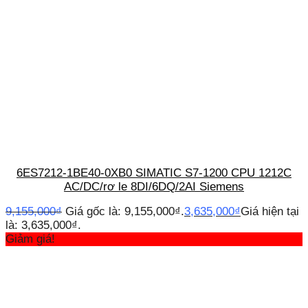
6ES7212-1BE40-0XB0 SIMATIC S7-1200 CPU 1212C
AC/DC/rơ le 8DI/6DQ/2AI Siemens
9,155,000
₫
Giá gốc là: 9,155,000₫.
3,635,000
₫
Giá hiện tại
là: 3,635,000₫.
Giảm giá!