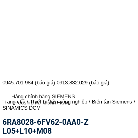
0945.701.984 (báo giá)
0913.832.029 (báo giá)
Hàng chính hãng SIEMENS
Trang chủ
/
Thiết bị điện công nghiệp
/
Biến tần Siemens
/
Freeship nội thành HCM
SINAMICS DCM
6RA8028-6FV62-0AA0-Z
L05+L10+M08