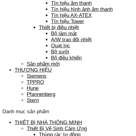
Tín hiệu âm thanh
Tín hiệu hình ảnh âm thanh
Tín hiệu AX-ATEX
Tín hiệu Tower
Thiết bị điều nhiệt
Bộ làm mát
A/W trao đổi nhiệt
Quạt lọc
Bộ sưởi
Bộ điều khiển
Sản phẩm mới
THƯƠNG HIỆU
Siemens
TPPRO
Hune
Pfannenberg
Stern
Danh mục sản phẩm
THIẾT BỊ NHÀ THÔNG MINH
Thiết Bị Vệ Sinh Cảm Ứng
Thùng rác tự động