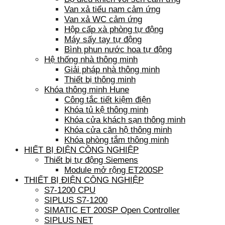
Van xả tiểu nam cảm ứng
Van xả WC cảm ứng
Hộp cấp xà phòng tự động
Máy sấy tay tự động
Bình phun nước hoa tự động
Hệ thống nhà thông minh
Giải pháp nhà thông minh
Thiết bị thông minh
Khóa thông minh Hune
Công tắc tiết kiệm điện
Khóa tủ kệ thông minh
Khóa cửa khách sạn thông minh
Khóa cửa căn hộ thông minh
Khóa phòng tắm thông minh
HIẾT BỊ ĐIỆN CÔNG NGHIỆP
Thiết bị tự động Siemens
Module mở rộng ET200SP
THIẾT BỊ ĐIỆN CÔNG NGHIỆP
S7-1200 CPU
SIPLUS S7-1200
SIMATIC ET 200SP Open Controller
SIPLUS NET