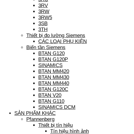
3RV
3RW
3RW5
3SB
3TH
Thiết bị đo lường Siemens
CÁC LOẠI PHỤ KIỆN
Biến tần Siemens
BTAN G120
BTAN G120P
SINAMICS
BTAN MM420
BTAN MM430
BTAN MM440
BTAN G120C
BTAN V20
BTAN G110
SINAMICS DCM
SẢN PHẨM KHÁC
Pfannenberg
Thiết bị tín hiệu
Tín hiệu hình ảnh