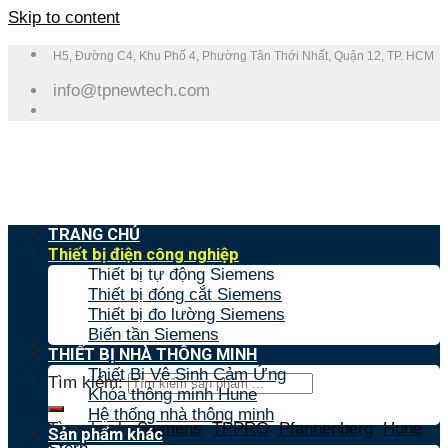
Skip to content
H5, Đường C4, Khu Phố 4, Phường Tân Thới Nhất, Quận 12, TP. HCM
info@tpnewtech.com
TRANG CHỦ
Thiết bị điện công nghiệp
Thiết bị tự động Siemens
Thiết bị đóng cắt Siemens
Thiết bị đo lường Siemens
Biến tần Siemens
THIẾT BỊ NHÀ THÔNG MINH
Thiết Bị Vệ Sinh Cảm Ứng
Tìm kiếm:
Khóa thông minh Hune
Hệ thống nhà thông minh
Tìm nhanh:
Siemens
,
TPPRO
,
Pfannenberg
,
Hune
,
Sản phẩm khác