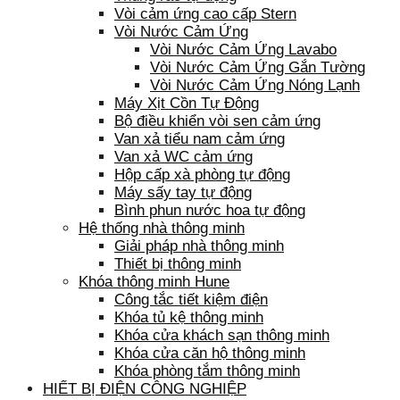
Vòi cảm ứng cao cấp Stern
Vòi Nước Cảm Ứng
Vòi Nước Cảm Ứng Lavabo
Vòi Nước Cảm Ứng Gắn Tường
Vòi Nước Cảm Ứng Nóng Lạnh
Máy Xịt Cồn Tự Động
Bộ điều khiển vòi sen cảm ứng
Van xả tiểu nam cảm ứng
Van xả WC cảm ứng
Hộp cấp xà phòng tự động
Máy sấy tay tự động
Bình phun nước hoa tự động
Hệ thống nhà thông minh
Giải pháp nhà thông minh
Thiết bị thông minh
Khóa thông minh Hune
Công tắc tiết kiệm điện
Khóa tủ kệ thông minh
Khóa cửa khách sạn thông minh
Khóa cửa căn hộ thông minh
Khóa phòng tắm thông minh
HIẾT BỊ ĐIỆN CÔNG NGHIỆP