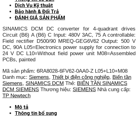
Dịch Vụ Kỹ thuật
Bảo hành & Đổi Trả
ĐÁNH GIÁ SẢN PHẨM
SINAMICS DCM DC converter for 4-quadrant drives
Circuit (B6) A (B6) C Input: 480V 3AC, 75 A controllable:
Field rectifier D500/90 MREQ-GEG6V62 Output: 500 V
DC, 90A L05=Electronics power supply for connection to
24 V DC L10=Without field power unit M08=Assembled
PCBs, painted
Mã sản phẩm:
6RA8028-6FV62-0AA0-Z L05+L10+M08
Danh mục:
Siemens
,
Thiết bị điện công nghiệp
,
Biến tần
Siemens
,
SINAMICS DCM
Thẻ:
BIẾN TẦN SINAMICS
DCM SIEMENS
Thương hiệu:
SIEMENS
Nhà cung cấp:
TP Newtech
Mô tả
Thông tin bổ sung