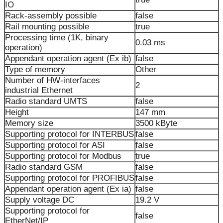
IO
Rack-assembly possible
false
Rail mounting possible
true
Processing time (1K, binary
0.03 ms
operation)
Appendant operation agent (Ex ib)
false
Type of memory
Other
Number of HW-interfaces
2
industrial Ethernet
Radio standard UMTS
false
Height
147 mm
Memory size
3500 kByte
Supporting protocol for INTERBUS
false
Supporting protocol for ASI
false
Supporting protocol for Modbus
true
Radio standard GSM
false
Supporting protocol for PROFIBUS
false
Appendant operation agent (Ex ia)
false
Supply voltage DC
19.2 V
Supporting protocol for
false
EtherNet/IP