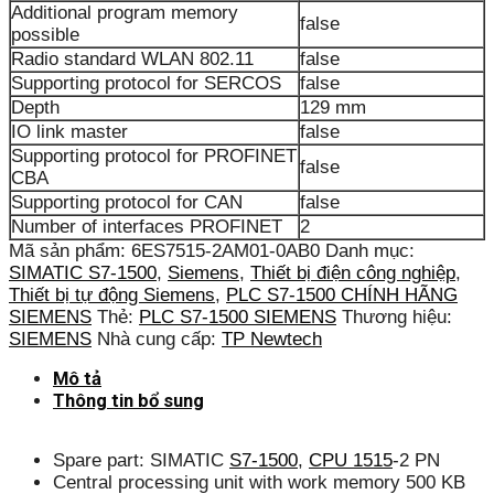
Additional program memory
false
possible
Radio standard WLAN 802.11
false
Supporting protocol for SERCOS
false
Depth
129 mm
IO link master
false
Supporting protocol for PROFINET
false
CBA
Supporting protocol for CAN
false
Number of interfaces PROFINET
2
Mã sản phẩm:
6ES7515-2AM01-0AB0
Danh mục:
SIMATIC S7-1500
,
Siemens
,
Thiết bị điện công nghiệp
,
Thiết bị tự động Siemens
,
PLC S7-1500 CHÍNH HÃNG
SIEMENS
Thẻ:
PLC S7-1500 SIEMENS
Thương hiệu:
SIEMENS
Nhà cung cấp:
TP Newtech
Mô tả
Thông tin bổ sung
Spare part: SIMATIC
S7-1500
,
CPU 1515
-2 PN
Central processing unit with work memory 500 KB