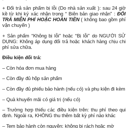
+ Đổi trả sản phẩm bị lỗi (Do nhà sản xuất ): sau 24 giờ
kề từ khi ký xác nhận trong “ Biên bản giao nhận” :
ĐỔI
TRẢ MIỄN PHÍ HOẶC HOÀN TIỀN
( không bao gồm phí
vận chuyển )
+ Sản phẩm “Không bị lỗi” hoặc “Bị lỗi” do NGƯỜI SỬ
DỤNG: Không áp dụng đổi trả hoặc khách hàng chịu chi
phí sửa chữa.
Điều kiện đổi trả:
– Còn hóa đơn mua hàng
– Còn đầy đủ hộp sản phẩm
– Còn đầy đủ phiếu bảo hành (nếu có) và phụ kiện đi kèm
– Quà khuyến mãi có giá trị (nếu có)
– Trường hợp thiếu các điều kiện trên: thu phí theo qui
định. Ngoài ra, KHÔNG thu thêm bất kỳ phí nào khác
– Tem bảo hành còn nguyên: không bị rách hoặc mờ