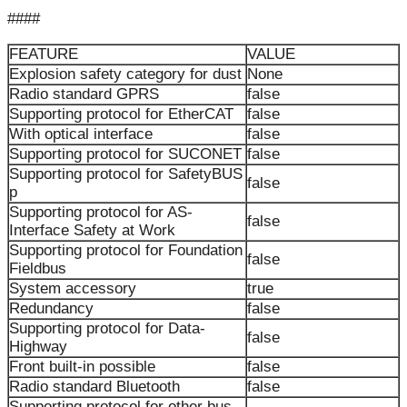
####
FEATURE
VALUE
Explosion safety category for dust
None
Radio standard GPRS
false
Supporting protocol for EtherCAT
false
With optical interface
false
Supporting protocol for SUCONET
false
Supporting protocol for SafetyBUS
false
p
Supporting protocol for AS-
false
Interface Safety at Work
Supporting protocol for Foundation
false
Fieldbus
System accessory
true
Redundancy
false
Supporting protocol for Data-
false
Highway
Front built-in possible
false
Radio standard Bluetooth
false
Supporting protocol for other bus