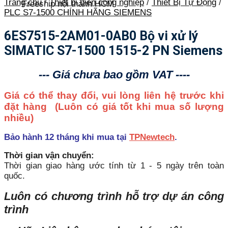
Trang chủ
/
Thiết bị điện công nghiệp
/
Thiết Bị Tự Động
/
Freeship nội thành HCM
PLC S7-1500 CHÍNH HÃNG SIEMENS
6ES7515-2AM01-0AB0 Bộ vi xử lý
SIMATIC S7-1500 1515-2 PN Siemens
--- Giá chưa bao gồm VAT ----
Giá có thể thay đổi, vui lòng liên hệ trước khi
đặt hàng
(Luôn có giá tốt khi mua số lượng
nhiều)
Bảo hành 12 tháng khi mua tại
TPNewtech
.
Thời gian vận chuyển:
Thời gian giao hàng ước tính từ 1 - 5 ngày trên toàn
quốc.
Luôn có chương trình hỗ trợ dự án công
trình