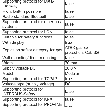
Supporting protocol for Data-
false
Highway
Front built-in possible
false
Radio standard Bluetooth
false
Supporting protocol for other bus
false
systems
Supporting protocol for LON
false
Suitable for safety functions
false
With display
true
ATEX gas-ex-
Explosion safety category for gas
protection, Cat. 3G
Wall mounting/direct mounting
false
Width
70 mm
Supply voltage DC
28.8 V
Model
Modular
Supporting protocol for TCP/IP
true
Voltage type (supply voltage)
DC
Supporting protocol for
false
INTERBUS-Safety
Supporting protocol for KNX
false
Supporting protocol for PROFINET
true