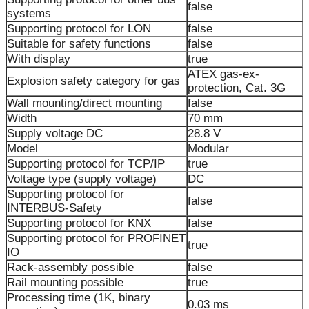
false
systems
Supporting protocol for LON
false
Suitable for safety functions
false
With display
true
ATEX gas-ex-
Explosion safety category for gas
protection, Cat. 3G
Wall mounting/direct mounting
false
Width
70 mm
Supply voltage DC
28.8 V
Model
Modular
Supporting protocol for TCP/IP
true
Voltage type (supply voltage)
DC
Supporting protocol for
false
INTERBUS-Safety
Supporting protocol for KNX
false
Supporting protocol for PROFINET
true
IO
Rack-assembly possible
false
Rail mounting possible
true
Processing time (1K, binary
0.03 ms