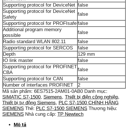
Supporting protocol for DeviceNet
false
Supporting protocol for DeviceNet
false
Safety
Supporting protocol for PROFIsafe
false
Additional program memory
false
possible
Radio standard WLAN 802.11
false
Supporting protocol for SERCOS
false
Depth
129 mm
IO link master
false
Supporting protocol for PROFINET
false
CBA
Supporting protocol for CAN
false
Number of interfaces PROFINET
2
Mã sản phẩm:
6ES7515-2AM01-0AB0
Danh mục:
SIMATIC S7-1500
,
Siemens
,
Thiết bị điện công nghiệp
,
Thiết bị tự động Siemens
,
PLC S7-1500 CHÍNH HÃNG
SIEMENS
Thẻ:
PLC S7-1500 SIEMENS
Thương hiệu:
SIEMENS
Nhà cung cấp:
TP Newtech
Mô tả