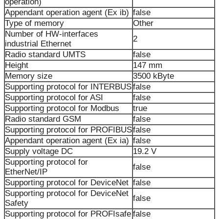
operation)
Appendant operation agent (Ex ib)
false
Type of memory
Other
Number of HW-interfaces
2
industrial Ethernet
Radio standard UMTS
false
Height
147 mm
Memory size
3500 kByte
Supporting protocol for INTERBUS
false
Supporting protocol for ASI
false
Supporting protocol for Modbus
true
Radio standard GSM
false
Supporting protocol for PROFIBUS
false
Appendant operation agent (Ex ia)
false
Supply voltage DC
19.2 V
Supporting protocol for
false
EtherNet/IP
Supporting protocol for DeviceNet
false
Supporting protocol for DeviceNet
false
Safety
Supporting protocol for PROFIsafe
false