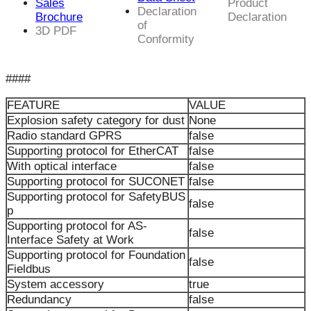
Sales
Product
Declaration
Brochure
Declaration
of
3D PDF
Conformity
####
FEATURE
VALUE
Explosion safety category for dust
None
Radio standard GPRS
false
Supporting protocol for EtherCAT
false
With optical interface
false
Supporting protocol for SUCONET
false
Supporting protocol for SafetyBUS
false
p
Supporting protocol for AS-
false
Interface Safety at Work
Supporting protocol for Foundation
false
Fieldbus
System accessory
true
Redundancy
false