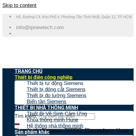
Skip to content
H5, Đường C4, Khu Phố 4, Phường Tân Thới Nhất, Quận 12, TP. HCM
info@tpnewtech.com
TRANG CHỦ
Thiết bị điện công nghiệp
Thiết bị tự động Siemens
Thiết bị đóng cắt Siemens
Thiết bị đo lường Siemens
Biến tần Siemens
THIẾT BỊ NHÀ THÔNG MINH
Thiết Bị Vệ Sinh Cảm Ứng
Tìm kiếm:
Khóa thông minh Hune
Hệ thống nhà thông minh
Tìm nhanh:
Siemens
,
TPPRO
,
Pfannenberg
,
Hune
,
Sản phẩm khác