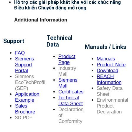
Hỗ trợ các giải pháp khắt khe với các chức năng
Điều khiển Chuyển động mở rộng
Additional Information
Technical
Support
Data
Manuals / Links
FAQ
Product
Siemens
Manuals
Page
Support
Product Note
Industry
Portal
Download
Mall
Siemens
REACH
Siemens
EcoTechProfil
Information
Mall
(SEP)
Safety Data
Certificates
Application
Sheet
Technical
Example
Environmental
Data Sheet
Sales
Product
Declaration
Brochure
Declaration
of
3D PDF
Conformity