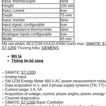
Input, thermocouple
false
Height
100 mm
Input, current
true
Depth
75 mm
Input, resistor
false
Input signal, configurable
true
Input, resistance thermometer
false
Analogue inputs configurable
true
Width
45 mm
Mã sản phẩm:
6ES7238-5XA32-0XB0
Danh mục:
SIMATIC S
S7-1200
Thương hiệu:
SIEMENS
Mô tả
Thông tin bổ sung
– SIMATIC
S7-1200
– Analog input
– SM 1238 Energy Meter 480 V AC power measurement modu
– Data acquisition in 1- and 3-phase supply systems (TN, TT)
– Current range: 1 A, 5A
– Acquisition of voltage, current, phase angles, power, energy
– Channel diagnostics
– SIMATIC
S7-1200
Basic Controller