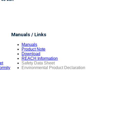
Manuals / Links
Manuals
Product Note
Download
REACH Information
et
Safety Data Sheet
ormity
Environmental Product Declaration