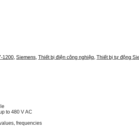
7-1200
,
Siemens
,
Thiết bị điện công nghiệp
,
Thiết bị tự động S
le
 up to 480 V AC
 values, frequencies