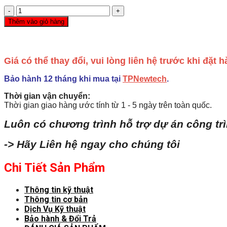
6ES7238-
5XA32-
Thêm vào giỏ hàng
0XB0
SIMATIC
S7-
1200
Giá có thể thay đổi, vui lòng liên hệ trước khi đặt
SM
1238
Bảo hành 12 tháng khi mua tại
TPNewtech
.
đồng
hồ
Thời gian vận chuyển:
đo
Thời gian giao hàng ước tính từ 1 - 5 ngày trên toàn quốc.
năng
lượng
Luôn có chương trình hỗ trợ dự án công tr
AI
480
-> Hãy Liên hệ ngay cho chúng tôi
V
AC
Siemens
Chi Tiết Sản Phẩm
số
lượng
Thông tin kỹ thuật
Thông tin cơ bản
Dịch Vụ Kỹ thuật
Bảo hành & Đổi Trả