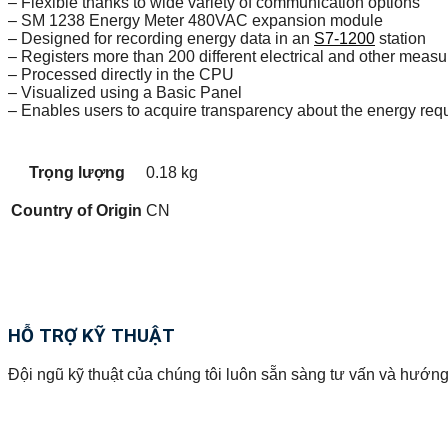
– Flexible thanks to wide variety of communication options
– SM 1238 Energy Meter 480VAC expansion module
– Designed for recording energy data in an
S7-1200
station
– Registers more than 200 different electrical and other meas
– Processed directly in the CPU
– Visualized using a Basic Panel
– Enables users to acquire transparency about the energy requ
Trọng lượng
0.18 kg
Country of Origin
CN
HỖ TRỢ KỸ THUẬT
Đội ngũ kỹ thuật của chúng tôi luôn sẵn sàng tư vấn và hướng