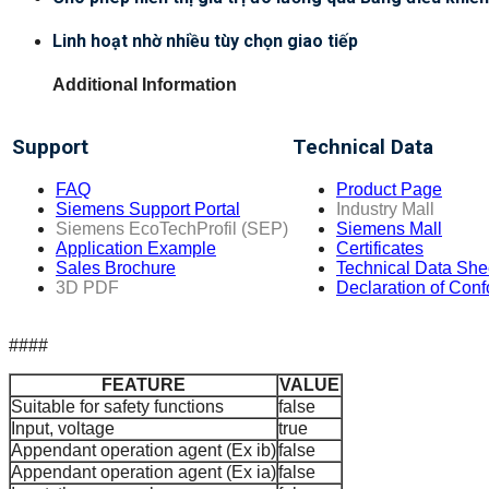
Lin­h hoạt nhờ nhiều tùy chọn giao tiếp
Additional Information
Support
Technical Data
FAQ
Product Page
Siemens Support Portal
Industry Mall
Siemens EcoTechProfil (SEP)
Siemens Mall
Application Example
Certificates
Sales Brochure
Technical Data She
3D PDF
Declaration of Conf
####
FEATURE
VALUE
Suitable for safety functions
false
Input, voltage
true
Appendant operation agent (Ex ib)
false
Appendant operation agent (Ex ia)
false