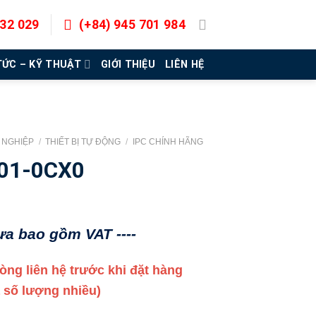
832 029
(+84) 945 701 984
TỨC – KỸ THUẬT
GIỚI THIỆU
LIÊN HỆ
G NGHIỆP
/
THIẾT BỊ TỰ ĐỘNG
/
IPC CHÍNH HÃNG
01-0CX0
hưa bao gồm VAT ----
 lòng liên hệ trước khi đặt hàng
a số lượng nhiều)