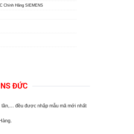
PC Chính Hãng SIEMENS
MENS ĐỨC
ến tần,… đều được nhập mẫu mã mới nhất
 Hàng.