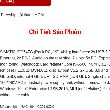
ÁO GIÁ)
Freeship nội thành HCM
Chi Tiết Sản Phẩm
SIMATIC IPC547G (Rack PC, 19″, 4HU); Interfaces: 2x USB 3.0 on
Ethernet, 2x PS/2, Audio on the rear side; 7 slots: 5x PCI Expr
monitoring; Watchdog; Card retainer Core i5-6500 (4C/4T, 3.2 
(chipset H110, 1x DVI-D, 1x display port V1.2, 2x USB 3.0 and 
GB SSD, internal 4 GB DDR4 SD-RAM (1x 4 GB), Single chann
100/240V AC industrial power supply unit, without removable 
Windows 10 IoT Enterprise LTSB 2015, MUI (en/de/fr/it/es), 64 b
without line cable
Mã sản phẩm:
6AG4104-4CC01-0CX0