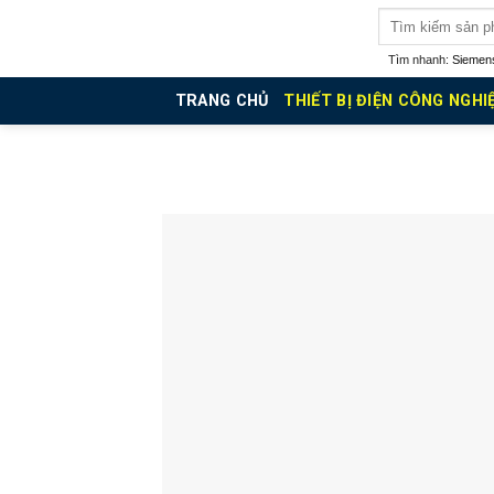
Skip
Tìm
kiếm:
to
Tìm nhanh:
Siemen
content
TRANG CHỦ
THIẾT BỊ ĐIỆN CÔNG NGHI