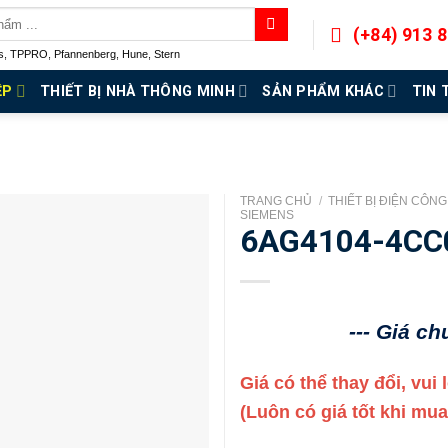
(+84) 913 
s
,
TPPRO
,
Pfannenberg
,
Hune
,
Stern
ỆP
THIẾT BỊ NHÀ THÔNG MINH
SẢN PHẨM KHÁC
TIN 
TRANG CHỦ
/
THIẾT BỊ ĐIỆN CÔN
SIEMENS
6AG4104-4CC
--- Giá c
Giá có thể thay đổi, vui
(Luôn có giá tốt khi mu