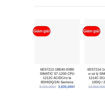
Giảm giá!
Giảm giá!
6ES7212-1BE40-0XB0
6ES7214-1
SIMATIC S7-1200 CPU
vi xử lý S
1212C AC/DC/rơ le
1214C DC/
8DI/6DQ/2AI Siemens
10DQ / 
Giá
Giá
9,155,000
₫
3,635,000
₫
13,860,00
gốc
hiện
là:
tại
9,155,000₫.
là:
3,635,000₫.