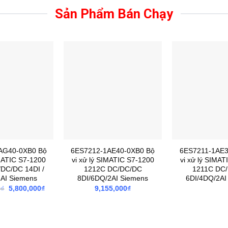
Sản Phẩm Bán Chạy
AG40-0XB0 Bộ
6ES7212-1AE40-0XB0 Bộ
6ES7211-1AE3
IMATIC S7-1200
vi xử lý SIMATIC S7-1200
vi xử lý SIMAT
DC/DC 14DI /
1212C DC/DC/DC
1211C DC
2AI Siemens
8DI/6DQ/2AI Siemens
6DI/4DQ/2AI
Giá
Giá
0
₫
5,800,000
₫
9,155,000
₫
gốc
hiện
là:
tại
13,860,000₫.
là:
5,800,000₫.