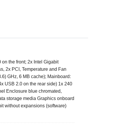
 the front; 2x Intel Gigabit
ess, 2x PCI, Temperature and Fan
(3.6) GHz, 6 MB cache); Mainboard:
4x USB 2.0 on the rear side) 1x 240
el Enclosure blue chromated,
data storage media Graphics onboard
it without expansions (software)