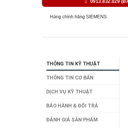
0913.832.029 (B
Hàng chính hãng SIEMENS
THÔNG TIN KỸ THUẬT
THÔNG TIN CƠ BẢN
DỊCH VỤ KỸ THUẬT
BẢO HÀNH & ĐỔI TRẢ
ĐÁNH GIÁ SẢN PHẨM