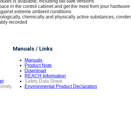
dules is available, including fail-safe versions
pace in the control cabinet and get the most from your hardware
 against extreme ambient conditions
logically, chemically and physically active substances, condens
iably recorded
Manuals / Links
Manuals
Product Note
Download
REACH Information
et
Safety Data Sheet
ormity
Environmental Product Declaration