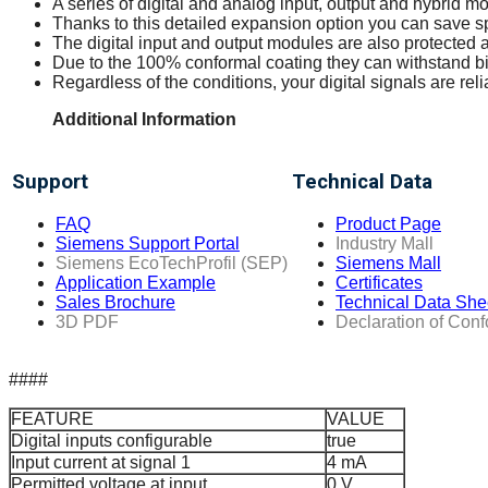
A series of digital and analog input, output and hybrid mo
Thanks to this detailed expansion option you can save s
The digital input and output modules are also protected
Due to the 100% conformal coating they can withstand bio
Regardless of the conditions, your digital signals are rel
Additional Information
Support
Technical Data
FAQ
Product Page
Siemens Support Portal
Industry Mall
Siemens EcoTechProfil (SEP)
Siemens Mall
Application Example
Certificates
Sales Brochure
Technical Data She
3D PDF
Declaration of Conf
####
FEATURE
VALUE
Digital inputs configurable
true
Input current at signal 1
4 mA
Permitted voltage at input
0 V