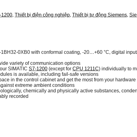
-1200
,
Thiết bị điện công nghiệp
,
Thiết bị tự động Siemens
,
Si
2-0XB0 with conformal coating, -20…+60 °C, digital input/out
wide variety of communication options
 your SIMATIC
S7-1200
(except for
CPU 1211C
) individually to
dules is available, including fail-safe versions
pace in the control cabinet and get the most from your hardware
 against extreme ambient conditions
logically, chemically and physically active substances, condens
iably recorded