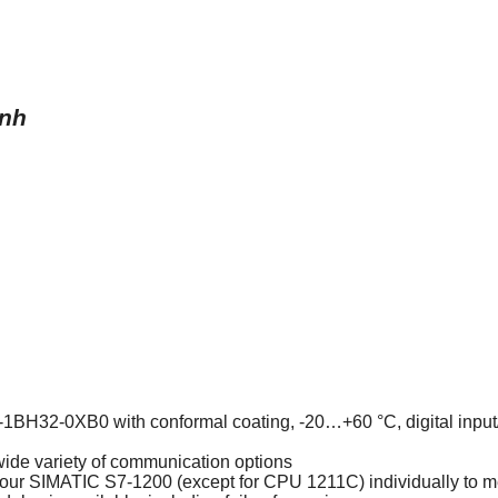
ình
-0XB0 with conformal coating, -20…+60 °C, digital input/out
wide variety of communication options
 your SIMATIC S7-1200 (except for CPU 1211C) individually to m