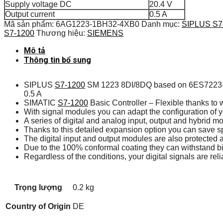
Supply voltage DC
20.4 V
Output current
0.5 A
Mã sản phẩm:
6AG1223-1BH32-4XB0
Danh mục:
SIPLUS S7
S7-1200
Thương hiệu:
SIEMENS
Mô tả
Thông tin bổ sung
SIPLUS
S7-1200
SM 1223 8DI/8DQ based on 6ES7223-1BH3
0.5 A
SIMATIC
S7-1200
Basic Controller – Flexible thanks to 
With signal modules you can adapt the configuration of
A series of digital and analog input, output and hybrid mo
Thanks to this detailed expansion option you can save s
The digital input and output modules are also protected
Due to the 100% conformal coating they can withstand bio
Regardless of the conditions, your digital signals are rel
Trọng lượng
0.2 kg
Country of Origin
DE