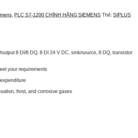
emens
,
PLC S7-1200 CHÍNH HÃNG SIEMENS
Thẻ:
SIPLUS
put 8 DI/8 DQ, 8 DI 24 V DC, sink/source, 8 DQ, transistor
 meet your requirements
 expenditure
ation, frost, and corrosive gases