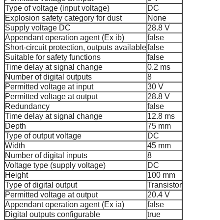
Type of voltage (input voltage)
DC
Explosion safety category for dust
None
Supply voltage DC
28.8 V
Appendant operation agent (Ex ib)
false
Short-circuit protection, outputs available
false
Suitable for safety functions
false
Time delay at signal change
0.2 ms
Number of digital outputs
8
Permitted voltage at input
30 V
Permitted voltage at output
28.8 V
Redundancy
false
Time delay at signal change
12.8 ms
Depth
75 mm
Type of output voltage
DC
Width
45 mm
Number of digital inputs
8
Voltage type (supply voltage)
DC
Height
100 mm
Type of digital output
Transistor
Permitted voltage at output
20.4 V
Appendant operation agent (Ex ia)
false
Digital outputs configurable
true