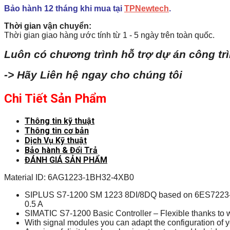
Bảo hành 12 tháng khi mua tại
TPNewtech
.
Thời gian vận chuyển:
Thời gian giao hàng ước tính từ 1 - 5 ngày trên toàn quốc.
Luôn có chương trình hỗ trợ dự án công tr
-> Hãy Liên hệ ngay cho chúng tôi
Chi Tiết Sản Phẩm
Thông tin kỹ thuật
Thông tin cơ bản
Dịch Vụ Kỹ thuật
Bảo hành & Đổi Trả
ĐÁNH GIÁ SẢN PHẨM
Material ID: 6AG1223-1BH32-4XB0
SIPLUS S7-1200 SM 1223 8DI/8DQ based on 6ES7223-1BH32
0.5 A
SIMATIC S7-1200 Basic Controller – Flexible thanks to 
With signal modules you can adapt the configuration of