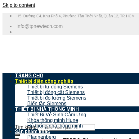
Skip to content
H5, Đường C4, Khu Phố 4, Phường Tân Thới Nhất, Quận 12, TP. HCM
info@tpnewtech.com
TRANG CHỦ
Thiết bị điện công nghiệp
Thiết bị tự động Siemens
Thiết bị đóng cắt Siemens
Thiết bị đo lường Siemens
Biến tần Siemens
THIẾT BỊ NHÀ THÔNG MINH
Thiết Bị Vệ Sinh Cảm Ứng
Khóa thông minh Hune
Hệ thống nhà thông minh
Tìm kiếm:
Sản phẩm khác
Pfannenberg