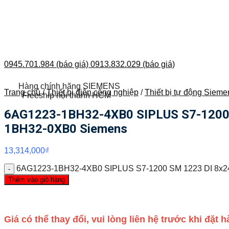
0945.701.984 (báo giá)
0913.832.029 (báo giá)
Hàng chính hãng SIEMENS
Trang chủ
/
Thiết bị điện công nghiệp
/
Thiết bị tự động Sieme
Freeship nội thành HCM
6AG1223-1BH32-4XB0 SIPLUS S7-1200 SM
1BH32-0XB0 Siemens
13,314,000
₫
6AG1223-1BH32-4XB0 SIPLUS S7-1200 SM 1223 DI 8x24 
Thêm vào giỏ hàng
Giá có thể thay đổi, vui lòng liên hệ trước khi đặt