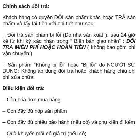
Chính sách đổi trả:
Khách hàng có quyền ĐỔI sản phẩm khác hoặc TRẢ sản
phẩm và lấy lại tiền với chi tiết như sau:
+ Đổi trả sản phẩm bị lỗi (Do nhà sản xuất ): sau 24 giờ
kề từ khi ký xác nhận trong “ Biên bản giao nhận” :
ĐỔI
TRẢ MIỄN PHÍ HOẶC HOÀN TIỀN
( không bao gồm phí
vận chuyển )
+ Sản phẩm “Không bị lỗi” hoặc “Bị lỗi” do NGƯỜI SỬ
DỤNG: Không áp dụng đổi trả hoặc khách hàng chịu chi
phí sửa chữa.
Điều kiện đổi trả:
– Còn hóa đơn mua hàng
– Còn đầy đủ hộp sản phẩm
– Còn đầy đủ phiếu bảo hành (nếu có) và phụ kiện đi kèm
– Quà khuyến mãi có giá trị (nếu có)