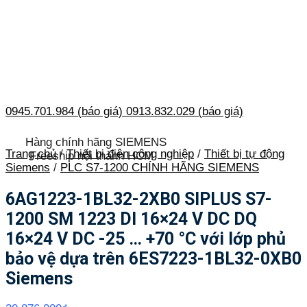
0945.701.984 (báo giá)
0913.832.029 (báo giá)
Hàng chính hãng SIEMENS
Trang chủ
/
Thiết bị điện công nghiệp
/
Thiết bị tự động
Freeship nội thành HCM
Siemens
/
PLC S7-1200 CHÍNH HÃNG SIEMENS
6AG1223-1BL32-2XB0 SIPLUS S7-
1200 SM 1223 DI 16×24 V DC DQ
16×24 V DC -25 … +70 °C với lớp phủ
bảo vệ dựa trên 6ES7223-1BL32-0XB0
Siemens