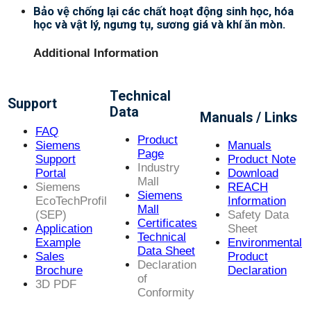
Bảo vệ chống lại các chất hoạt động sinh học, hóa
học và vật lý, ngưng tụ, sương giá và khí ăn mòn.
Additional Information
Technical
Support
Data
Manuals / Links
FAQ
Product
Siemens
Manuals
Page
Support
Product Note
Industry
Portal
Download
Mall
Siemens
REACH
Siemens
EcoTechProfil
Information
Mall
(SEP)
Safety Data
Certificates
Application
Sheet
Technical
Example
Environmental
Data Sheet
Sales
Product
Declaration
Brochure
Declaration
of
3D PDF
Conformity