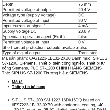
Depth
75 mm
Permitted voltage at output
20.4 V
Voltage type (supply voltage)
DC
Permitted voltage at input
30 V
Input current at signal 1
4 mA
Supply voltage DC
28.8 V
Appendant operation agent (Ex ib)
false
Permitted voltage at input
0 V
Short-circuit protection, outputs available
false
Type of digital output
Transistor
Mã sản phẩm:
6AG1223-1BL32-2XB0
Danh mục:
SIPLUS
S7-1200
,
Siemens
,
Thiết bị điện công nghiệp
,
Thiết bị tự
động Siemens
,
PLC S7-1200 CHÍNH HÃNG SIEMENS
Thẻ:
SIPLUS S7-1200
Thương hiệu:
SIEMENS
Mô tả
Thông tin bổ sung
SIPLUS
S7-1200
SM 1223 16DI/16DQ based on
6ES7223-1BL32-0XB0 with conformal coating, -40…
+70 °C, start up -25 °C, digital input/output 16 DI/16