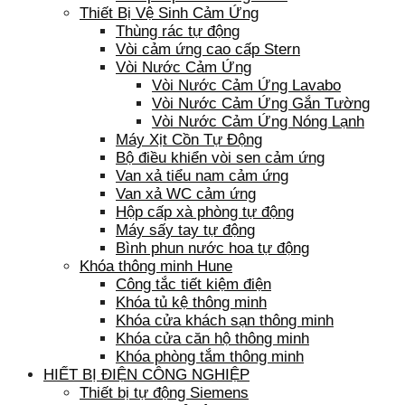
Thiết Bị Vệ Sinh Cảm Ứng
Thùng rác tự động
Vòi cảm ứng cao cấp Stern
Vòi Nước Cảm Ứng
Vòi Nước Cảm Ứng Lavabo
Vòi Nước Cảm Ứng Gắn Tường
Vòi Nước Cảm Ứng Nóng Lạnh
Máy Xịt Cồn Tự Động
Bộ điều khiển vòi sen cảm ứng
Van xả tiểu nam cảm ứng
Van xả WC cảm ứng
Hộp cấp xà phòng tự động
Máy sấy tay tự động
Bình phun nước hoa tự động
Khóa thông minh Hune
Công tắc tiết kiệm điện
Khóa tủ kệ thông minh
Khóa cửa khách sạn thông minh
Khóa cửa căn hộ thông minh
Khóa phòng tắm thông minh
HIẾT BỊ ĐIỆN CÔNG NGHIỆP
Thiết bị tự động Siemens