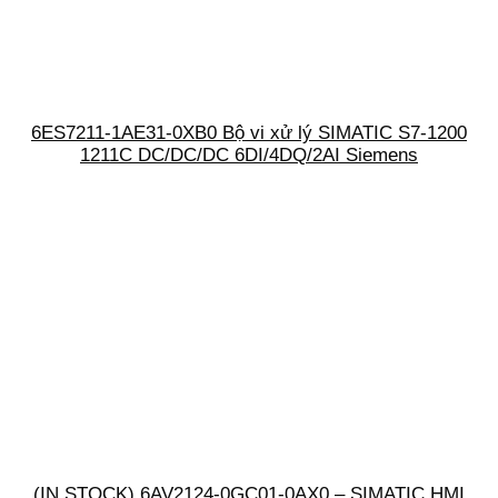
6ES7211-1AE31-0XB0 Bộ vi xử lý SIMATIC S7-1200
1211C DC/DC/DC 6DI/4DQ/2AI Siemens
(IN STOCK) 6AV2124-0GC01-0AX0 – SIMATIC HMI