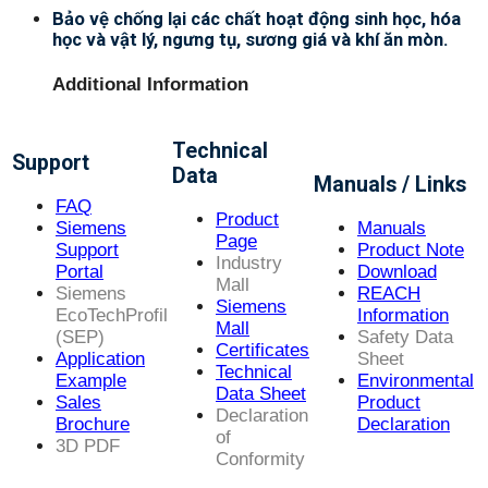
Bảo vệ chống lại các chất hoạt động sinh học, hóa
học và vật lý, ngưng tụ, sương giá và khí ăn mòn.
Additional Information
Technical
Support
Data
Manuals / Links
FAQ
Product
Siemens
Manuals
Page
Support
Product Note
Industry
Portal
Download
Mall
Siemens
REACH
Siemens
EcoTechProfil
Information
Mall
(SEP)
Safety Data
Certificates
Application
Sheet
Technical
Example
Environmental
Data Sheet
Sales
Product
Declaration
Brochure
Declaration
of
3D PDF
Conformity