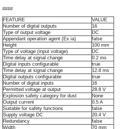
####
FEATURE
VALUE
Number of digital outputs
16
Type of output voltage
DC
Appendant operation agent (Ex ia)
false
Height
100 mm
Type of voltage (input voltage)
DC
Time delay at signal change
0.2 ms
Digital inputs configurable
true
Time delay at signal change
12.8 ms
Digital outputs configurable
true
Number of digital inputs
16
Permitted voltage at output
28.8 V
Explosion safety category for dust
None
Output current
0.5 A
Suitable for safety functions
false
Supply voltage DC
20.4 V
Redundancy
false
Width
70 mm