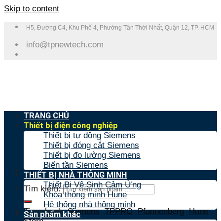
Skip to content
H5, Đường C4, Khu Phố 4, Phường Tân Thới Nhất, Quận 12, TP. HCM
info@tpnewtech.com
TRANG CHỦ
Thiết bị điện công nghiệp
Thiết bị tự động Siemens
Thiết bị đóng cắt Siemens
Thiết bị đo lường Siemens
Biến tần Siemens
THIẾT BỊ NHÀ THÔNG MINH
Thiết Bị Vệ Sinh Cảm Ứng
Tìm kiếm:
Khóa thông minh Hune
Hệ thống nhà thông minh
Tìm nhanh:
Siemens
,
TPPRO
,
Pfannenberg
,
Hune
,
Sản phẩm khác