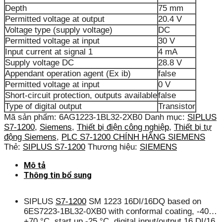
Depth
75 mm
Permitted voltage at output
20.4 V
Voltage type (supply voltage)
DC
Permitted voltage at input
30 V
Input current at signal 1
4 mA
Supply voltage DC
28.8 V
Appendant operation agent (Ex ib)
false
Permitted voltage at input
0 V
Short-circuit protection, outputs available
false
Type of digital output
Transistor
Mã sản phẩm:
6AG1223-1BL32-2XB0
Danh mục:
SIPLUS
S7-1200
,
Siemens
,
Thiết bị điện công nghiệp
,
Thiết bị tự
động Siemens
,
PLC S7-1200 CHÍNH HÃNG SIEMENS
Thẻ:
SIPLUS S7-1200
Thương hiệu:
SIEMENS
Mô tả
Thông tin bổ sung
SIPLUS
S7-1200
SM 1223 16DI/16DQ based on
6ES7223-1BL32-0XB0 with conformal coating, -40…
+70 °C, start up -25 °C, digital input/output 16 DI/16