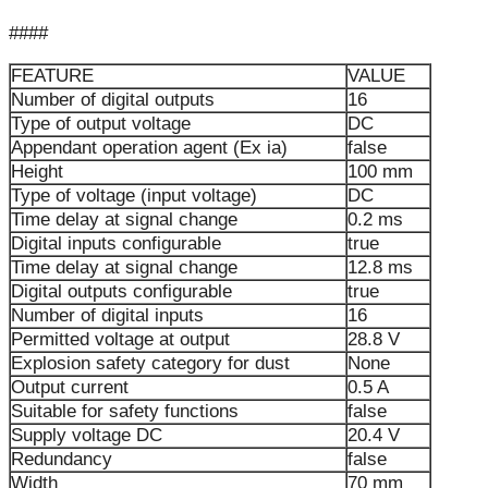
####
FEATURE
VALUE
Number of digital outputs
16
Type of output voltage
DC
Appendant operation agent (Ex ia)
false
Height
100 mm
Type of voltage (input voltage)
DC
Time delay at signal change
0.2 ms
Digital inputs configurable
true
Time delay at signal change
12.8 ms
Digital outputs configurable
true
Number of digital inputs
16
Permitted voltage at output
28.8 V
Explosion safety category for dust
None
Output current
0.5 A
Suitable for safety functions
false
Supply voltage DC
20.4 V
Redundancy
false
Width
70 mm