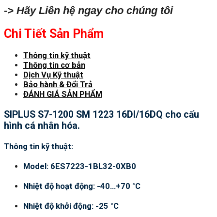
-> Hãy Liên hệ ngay cho chúng tôi
Chi Tiết Sản Phẩm
Thông tin kỹ thuật
Thông tin cơ bản
Dịch Vụ Kỹ thuật
Bảo hành & Đổi Trả
ĐÁNH GIÁ SẢN PHẨM
SIPLUS S7-1200 SM 1223 16DI/16DQ cho cấu
hình cá nhân hóa.
Thông tin kỹ thuật:
Model: 6ES7223-1BL32-0XB0
Nhiệt độ hoạt động: -40…+70 °C
Nhiệt độ khởi động: -25 °C