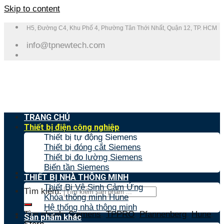
Skip to content
H5, Đường C4, Khu Phố 4, Phường Tân Thới Nhất, Quận 12, TP. HCM
info@tpnewtech.com
TRANG CHỦ
Thiết bị điện công nghiệp
Thiết bị tự động Siemens
Thiết bị đóng cắt Siemens
Thiết bị đo lường Siemens
Biến tần Siemens
THIẾT BỊ NHÀ THÔNG MINH
Thiết Bị Vệ Sinh Cảm Ứng
Tìm kiếm:
Khóa thông minh Hune
Hệ thống nhà thông minh
Tìm nhanh:
Siemens
,
TPPRO
,
Pfannenberg
,
Hune
,
Sản phẩm khác