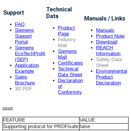
Technical
Support
Data
Manuals / Links
FAQ
Product
Siemens
Manuals
Page
Support
Product Note
Industry
Portal
Download
Mall
Siemens
REACH
Siemens
EcoTechProfil
Information
Mall
(SEP)
Safety Data
Certificates
Application
Sheet
Technical
Example
Environmental
Data Sheet
Sales
Product
Declaration
Brochure
Declaration
of
3D PDF
Conformity
####
FEATURE
VALUE
Supporting protocol for PROFIsafe
false