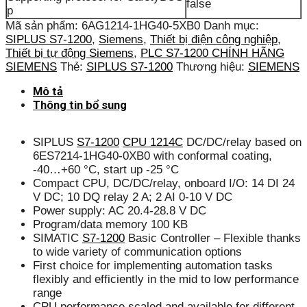
false
p
Mã sản phẩm:
6AG1214-1HG40-5XB0
Danh mục:
SIPLUS S7-1200
,
Siemens
,
Thiết bị điện công nghiệp
,
Thiết bị tự động Siemens
,
PLC S7-1200 CHÍNH HÃNG
SIEMENS
Thẻ:
SIPLUS S7-1200
Thương hiệu:
SIEMENS
Mô tả
Thông tin bổ sung
SIPLUS
S7-1200
CPU 1214C
DC/DC/relay based on
6ES7214-1HG40-0XB0 with conformal coating,
-40…+60 °C, start up -25 °C
Compact CPU, DC/DC/relay, onboard I/O: 14 DI 24
V DC; 10 DQ relay 2 A; 2 AI 0-10 V DC
Power supply: AC 20.4-28.8 V DC
Program/data memory 100 KB
SIMATIC
S7-1200
Basic Controller – Flexible thanks
to wide variety of communication options
First choice for implementing automation tasks
flexibly and efficiently in the mid to low performance
range
CPU performance scaled and available for different