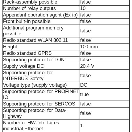
Rack-assembly possible
false
Number of relay outputs
10
Appendant operation agent (Ex ib)
false
Front built-in possible
false
Additional program memory
false
possible
Radio standard WLAN 802.11
false
Height
100 mm
Radio standard GPRS
false
Supporting protocol for LON
false
Supply voltage DC
20.4 V
Supporting protocol for
false
INTERBUS-Safety
Voltage type (supply voltage)
DC
Supporting protocol for PROFINET
true
IO
Supporting protocol for SERCOS
false
Supporting protocol for Data-
false
Highway
Number of HW-interfaces
1
industrial Ethernet