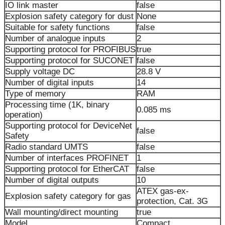
IO link master
false
Explosion safety category for dust
None
Suitable for safety functions
false
Number of analogue inputs
2
Supporting protocol for PROFIBUS
true
Supporting protocol for SUCONET
false
Supply voltage DC
28.8 V
Number of digital inputs
14
Type of memory
RAM
Processing time (1K, binary
0.085 ms
operation)
Supporting protocol for DeviceNet
false
Safety
Radio standard UMTS
false
Number of interfaces PROFINET
1
Supporting protocol for EtherCAT
false
Number of digital outputs
10
ATEX gas-ex-
Explosion safety category for gas
protection, Cat. 3G
Wall mounting/direct mounting
true
Model
Compact