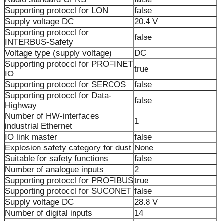
Supporting protocol for LON
false
Supply voltage DC
20.4 V
Supporting protocol for
false
INTERBUS-Safety
Voltage type (supply voltage)
DC
Supporting protocol for PROFINET
true
IO
Supporting protocol for SERCOS
false
Supporting protocol for Data-
false
Highway
Number of HW-interfaces
1
industrial Ethernet
IO link master
false
Explosion safety category for dust
None
Suitable for safety functions
false
Number of analogue inputs
2
Supporting protocol for PROFIBUS
true
Supporting protocol for SUCONET
false
Supply voltage DC
28.8 V
Number of digital inputs
14