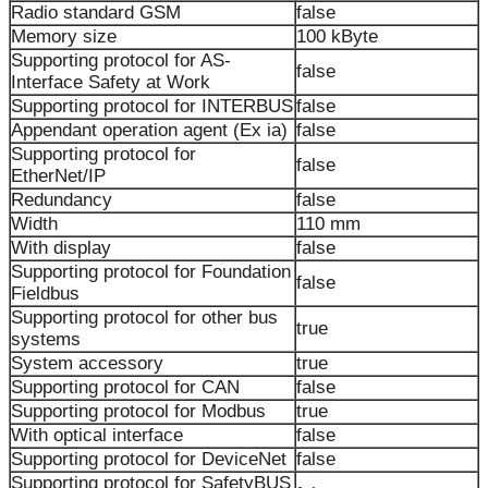
Radio standard GSM
false
Memory size
100 kByte
Supporting protocol for AS-
false
Interface Safety at Work
Supporting protocol for INTERBUS
false
Appendant operation agent (Ex ia)
false
Supporting protocol for
false
EtherNet/IP
Redundancy
false
Width
110 mm
With display
false
Supporting protocol for Foundation
false
Fieldbus
Supporting protocol for other bus
true
systems
System accessory
true
Supporting protocol for CAN
false
Supporting protocol for Modbus
true
With optical interface
false
Supporting protocol for DeviceNet
false
Supporting protocol for SafetyBUS