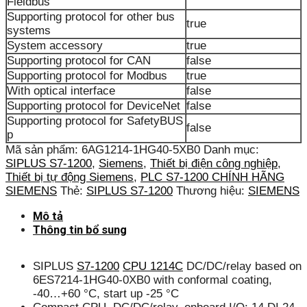
Fieldbus
Supporting protocol for other bus
true
systems
System accessory
true
Supporting protocol for CAN
false
Supporting protocol for Modbus
true
With optical interface
false
Supporting protocol for DeviceNet
false
Supporting protocol for SafetyBUS
false
p
Mã sản phẩm:
6AG1214-1HG40-5XB0
Danh mục:
SIPLUS S7-1200
,
Siemens
,
Thiết bị điện công nghiệp
,
Thiết bị tự động Siemens
,
PLC S7-1200 CHÍNH HÃNG
SIEMENS
Thẻ:
SIPLUS S7-1200
Thương hiệu:
SIEMENS
Mô tả
Thông tin bổ sung
SIPLUS
S7-1200
CPU 1214C
DC/DC/relay based on
6ES7214-1HG40-0XB0 with conformal coating,
-40…+60 °C, start up -25 °C