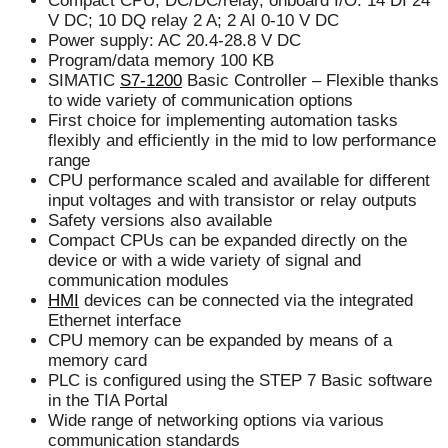
Compact CPU, DC/DC/relay, onboard I/O: 14 DI 24
V DC; 10 DQ relay 2 A; 2 AI 0-10 V DC
Power supply: AC 20.4-28.8 V DC
Program/data memory 100 KB
SIMATIC
S7-1200
Basic Controller – Flexible thanks
to wide variety of communication options
First choice for implementing automation tasks
flexibly and efficiently in the mid to low performance
range
CPU performance scaled and available for different
input voltages and with transistor or relay outputs
Safety versions also available
Compact CPUs can be expanded directly on the
device or with a wide variety of signal and
communication modules
HMI
devices can be connected via the integrated
Ethernet interface
CPU memory can be expanded by means of a
memory card
PLC is configured using the STEP 7 Basic software
in the TIA Portal
Wide range of networking options via various
communication standards