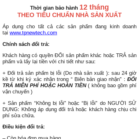
12 tháng
Thời gian bảo hành
THEO TIÊU CHUẨN NHÀ SẢN XUẤT
Áp dụng cho tất cả các sản phẩm đang kinh doanh
tại
www.tpnewtech.com
Chính sách đổi trả:
Khách hàng có quyền ĐỔI sản phẩm khác hoặc TRẢ sản
phẩm và lấy lại tiền với chi tiết như sau:
+ Đổi trả sản phẩm bị lỗi (Do nhà sản xuất ): sau 24 giờ
kề từ khi ký xác nhận trong “ Biên bản giao nhận” :
ĐỔI
TRẢ MIỄN PHÍ HOẶC HOÀN TIỀN
( không bao gồm phí
vận chuyển )
+ Sản phẩm “Không bị lỗi” hoặc “Bị lỗi” do NGƯỜI SỬ
DỤNG: Không áp dụng đổi trả hoặc khách hàng chịu chi
phí sửa chữa.
Điều kiện đổi trả:
– Còn hóa đơn mua hàng