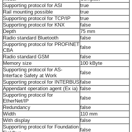
Supporting protocol for ASI
true
Rail mounting possible
true
Supporting protocol for TCP/IP
true
Supporting protocol for KNX
false
Depth
75 mm
Radio standard Bluetooth
false
Supporting protocol for PROFINET
false
CBA
Radio standard GSM
false
Memory size
100 kByte
Supporting protocol for AS-
false
Interface Safety at Work
Supporting protocol for INTERBUS
false
Appendant operation agent (Ex ia)
false
Supporting protocol for
false
EtherNet/IP
Redundancy
false
Width
110 mm
With display
false
Supporting protocol for Foundation
false