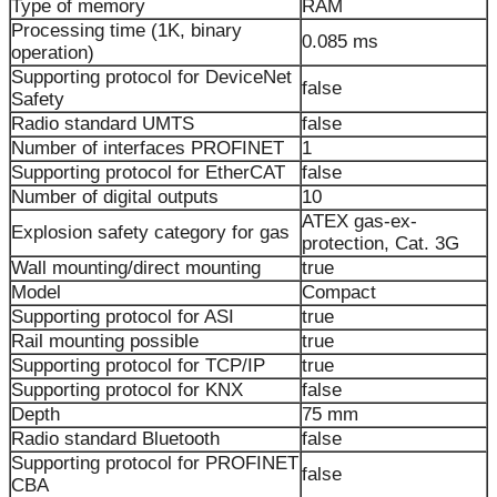
Type of memory
RAM
Processing time (1K, binary
0.085 ms
operation)
Supporting protocol for DeviceNet
false
Safety
Radio standard UMTS
false
Number of interfaces PROFINET
1
Supporting protocol for EtherCAT
false
Number of digital outputs
10
ATEX gas-ex-
Explosion safety category for gas
protection, Cat. 3G
Wall mounting/direct mounting
true
Model
Compact
Supporting protocol for ASI
true
Rail mounting possible
true
Supporting protocol for TCP/IP
true
Supporting protocol for KNX
false
Depth
75 mm
Radio standard Bluetooth
false
Supporting protocol for PROFINET
false
CBA