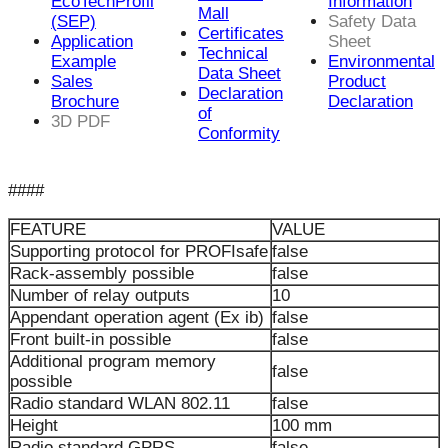
EcoTechProfil
Information
Mall
(SEP)
Safety Data
Certificates
Application
Sheet
Technical
Example
Environmental
Data Sheet
Sales
Product
Declaration
Brochure
Declaration
of
3D PDF
Conformity
####
FEATURE
VALUE
Supporting protocol for PROFIsafe
false
Rack-assembly possible
false
Number of relay outputs
10
Appendant operation agent (Ex ib)
false
Front built-in possible
false
Additional program memory
false
possible
Radio standard WLAN 802.11
false
Height
100 mm
Radio standard GPRS
false