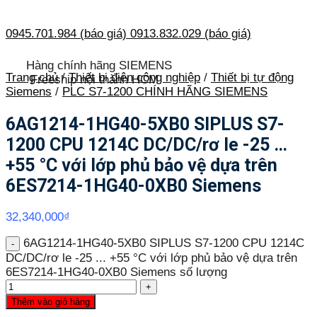
0945.701.984 (báo giá)
0913.832.029 (báo giá)
Hàng chính hãng SIEMENS
Trang chủ
/
Thiết bị điện công nghiệp
/
Thiết bị tự động
Freeship nội thành HCM
Siemens
/
PLC S7-1200 CHÍNH HÃNG SIEMENS
6AG1214-1HG40-5XB0 SIPLUS S7-
1200 CPU 1214C DC/DC/rơ le -25 …
+55 °C với lớp phủ bảo vệ dựa trên
6ES7214-1HG40-0XB0 Siemens
32,340,000
₫
6AG1214-1HG40-5XB0 SIPLUS S7-1200 CPU 1214C
DC/DC/rơ le -25 ... +55 °C với lớp phủ bảo vệ dựa trên
6ES7214-1HG40-0XB0 Siemens số lượng
Thêm vào giỏ hàng