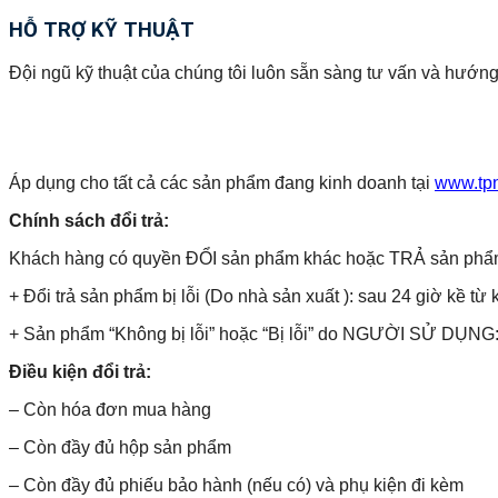
HỖ TRỢ KỸ THUẬT
Đội ngũ kỹ thuật của chúng tôi luôn sẵn sàng tư vấn và hướng
Áp dụng cho tất cả các sản phẩm đang kinh doanh tại
www.tp
Chính sách đổi trả:
Khách hàng có quyền ĐỔI sản phẩm khác hoặc TRẢ sản phẩm và 
+ Đổi trả sản phẩm bị lỗi (Do nhà sản xuất ): sau 24 giờ kề từ 
+ Sản phẩm “Không bị lỗi” hoặc “Bị lỗi” do NGƯỜI SỬ DỤNG: 
Điều kiện đổi trả:
– Còn hóa đơn mua hàng
– Còn đầy đủ hộp sản phẩm
– Còn đầy đủ phiếu bảo hành (nếu có) và phụ kiện đi kèm