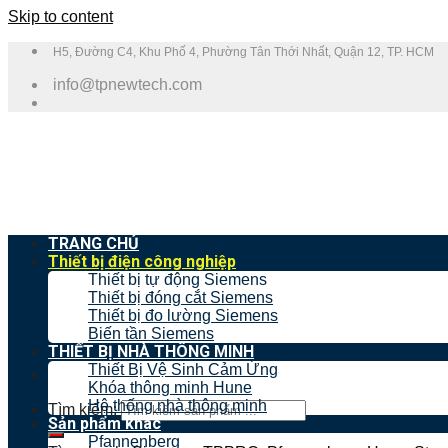
Skip to content
H5, Đường C4, Khu Phố 4, Phường Tân Thới Nhất, Quận 12, TP. HCM
info@tpnewtech.com
TRANG CHỦ
Thiết bị điện công nghiệp
Thiết bị tự động Siemens
Thiết bị đóng cắt Siemens
Thiết bị đo lường Siemens
Biến tần Siemens
THIẾT BỊ NHÀ THÔNG MINH
Thiết Bị Vệ Sinh Cảm Ứng
Khóa thông minh Hune
Hệ thống nhà thông minh
Tìm kiếm:
Sản phẩm khác
Pfannenberg