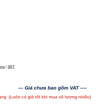
ens
/
3RT
--- Giá chưa bao gồm VAT ----
 hàng
(Luôn có giá tốt khi mua số lượng nhiều)