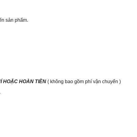
đến sản phẩm.
HÍ HOẶC HOÀN TIỀN
( không bao gồm phí vận chuyển )
.