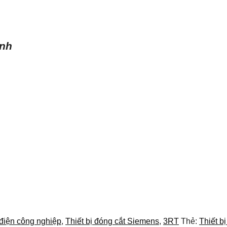
ình
 điện công nghiệp
,
Thiết bị đóng cắt Siemens
,
3RT
Thẻ:
Thiết b