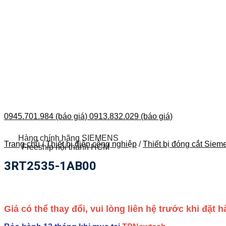
0945.701.984 (báo giá)
0913.832.029 (báo giá)
Hàng chính hãng SIEMENS
Trang chủ
/
Thiết bị điện công nghiệp
/
Thiết bị đóng cắt Siem
Freeship nội thành HCM
3RT2535-1AB00
Giá có thể thay đổi, vui lòng liên hệ trước khi đặt