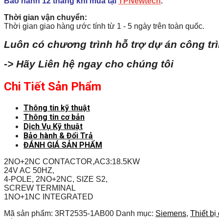
Bảo hành 12 tháng khi mua tại
TPNewtech
.
Thời gian vận chuyển:
Thời gian giao hàng ước tính từ 1 - 5 ngày trên toàn quốc.
Luôn có chương trình hỗ trợ dự án công tr
-> Hãy Liên hệ ngay cho chúng tôi
Chi Tiết Sản Phẩm
Thông tin kỹ thuật
Thông tin cơ bản
Dịch Vụ Kỹ thuật
Bảo hành & Đổi Trả
ĐÁNH GIÁ SẢN PHẨM
2NO+2NC CONTACTOR,AC3:18.5KW
24V AC 50HZ,
4-POLE, 2NO+2NC, SIZE S2,
SCREW TERMINAL
1NO+1NC INTEGRATED
Mã sản phẩm:
3RT2535-1AB00
Danh mục:
Siemens
,
Thiết bị