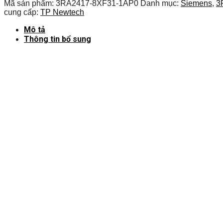
Mã sản phẩm:
3RA2417-8XF31-1AP0
Danh mục:
Siemens
,
3
cung cấp:
TP Newtech
Mô tả
Thông tin bổ sung