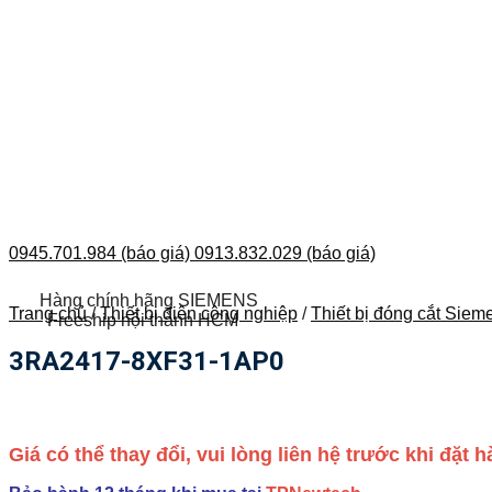
0945.701.984 (báo giá)
0913.832.029 (báo giá)
Hàng chính hãng SIEMENS
Trang chủ
/
Thiết bị điện công nghiệp
/
Thiết bị đóng cắt Siem
Freeship nội thành HCM
3RA2417-8XF31-1AP0
Giá có thể thay đổi, vui lòng liên hệ trước khi đặt