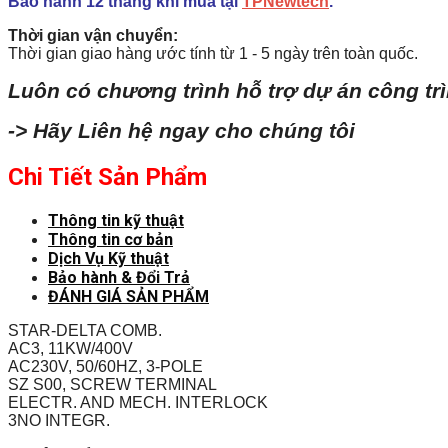
Bảo hành 12 tháng khi mua tại
TPNewtech
.
Thời gian vận chuyển:
Thời gian giao hàng ước tính từ 1 - 5 ngày trên toàn quốc.
Luôn có chương trình hỗ trợ dự án công tr
-> Hãy Liên hệ ngay cho chúng tôi
Chi Tiết Sản Phẩm
Thông tin kỹ thuật
Thông tin cơ bản
Dịch Vụ Kỹ thuật
Bảo hành & Đổi Trả
ĐÁNH GIÁ SẢN PHẨM
STAR-DELTA COMB.
AC3, 11KW/400V
AC230V, 50/60HZ, 3-POLE
SZ S00, SCREW TERMINAL
ELECTR. AND MECH. INTERLOCK
3NO INTEGR.