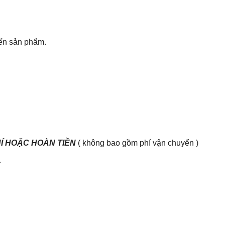
đến sản phẩm.
HÍ HOẶC HOÀN TIỀN
( không bao gồm phí vận chuyển )
.