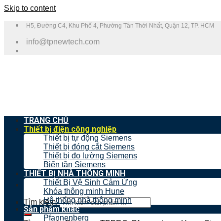
Skip to content
H5, Đường C4, Khu Phố 4, Phường Tân Thới Nhất, Quận 12, TP. HCM
info@tpnewtech.com
TRANG CHỦ
Thiết bị điện công nghiệp
Thiết bị tự động Siemens
Thiết bị đóng cắt Siemens
Thiết bị đo lường Siemens
Biến tần Siemens
THIẾT BỊ NHÀ THÔNG MINH
Thiết Bị Vệ Sinh Cảm Ứng
Khóa thông minh Hune
Hệ thống nhà thông minh
Tìm kiếm:
Sản phẩm khác
Pfannenberg