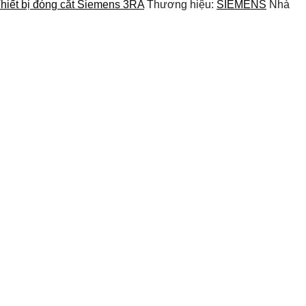
hiết bị đóng cắt Siemens 3RA
Thương hiệu:
SIEMENS
Nhà