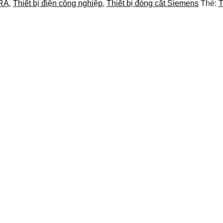
RA
,
Thiết bị điện công nghiệp
,
Thiết bị đóng cắt Siemens
Thẻ:
T