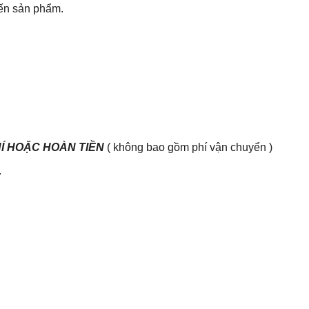
đến sản phẩm.
HÍ HOẶC HOÀN TIỀN
( không bao gồm phí vận chuyển )
.