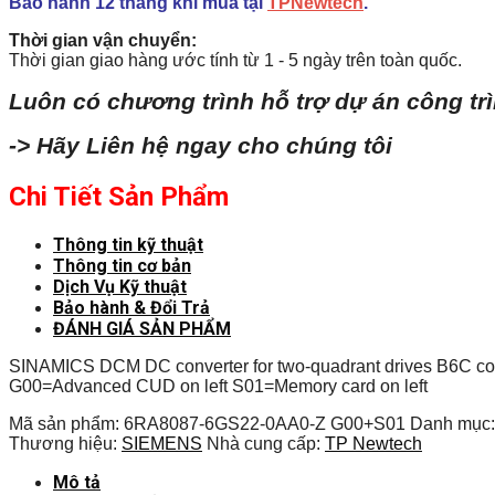
Bảo hành 12 tháng khi mua tại
TPNewtech
.
Thời gian vận chuyển:
Thời gian giao hàng ước tính từ 1 - 5 ngày trên toàn quốc.
Luôn có chương trình hỗ trợ dự án công tr
-> Hãy Liên hệ ngay cho chúng tôi
Chi Tiết Sản Phẩm
Thông tin kỹ thuật
Thông tin cơ bản
Dịch Vụ Kỹ thuật
Bảo hành & Đổi Trả
ĐÁNH GIÁ SẢN PHẨM
SINAMICS DCM DC converter for two-quadrant drives B6C con
G00=Advanced CUD on left S01=Memory card on left
Mã sản phẩm:
6RA8087-6GS22-0AA0-Z G00+S01
Danh mục
Thương hiệu:
SIEMENS
Nhà cung cấp:
TP Newtech
Mô tả