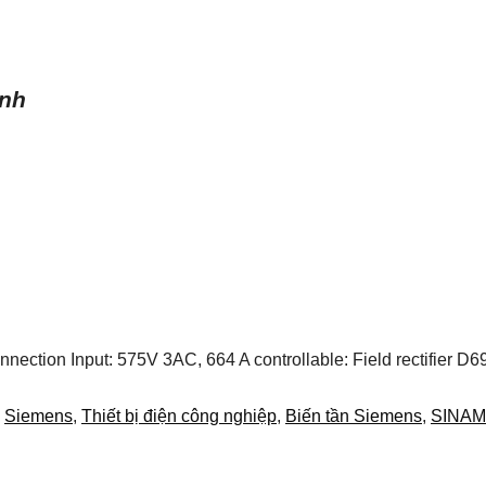
ình
nection Input: 575V 3AC, 664 A controllable: Field rectifie
:
Siemens
,
Thiết bị điện công nghiệp
,
Biến tần Siemens
,
SINAM