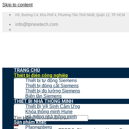
Skip to content
H5, Đường C4, Khu Phố 4, Phường Tân Thới Nhất, Quận 12, TP. HCM
info@tpnewtech.com
TRANG CHỦ
Thiết bị điện công nghiệp
Thiết bị tự động Siemens
Thiết bị đóng cắt Siemens
Thiết bị đo lường Siemens
Biến tần Siemens
THIẾT BỊ NHÀ THÔNG MINH
Thiết Bị Vệ Sinh Cảm Ứng
Khóa thông minh Hune
Hệ thống nhà thông minh
Tìm kiếm:
Sản phẩm khác
Pfannenberg