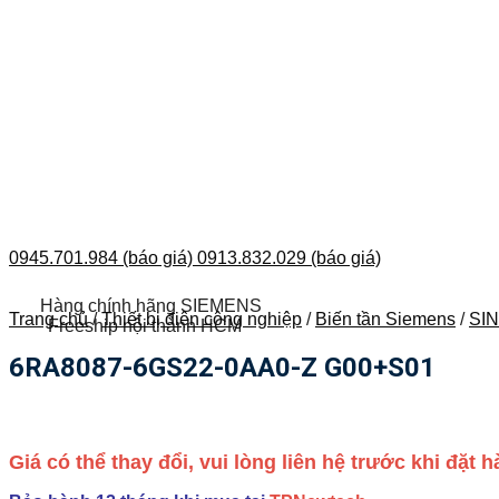
0945.701.984 (báo giá)
0913.832.029 (báo giá)
Hàng chính hãng SIEMENS
Trang chủ
/
Thiết bị điện công nghiệp
/
Biến tần Siemens
/
SI
Freeship nội thành HCM
6RA8087-6GS22-0AA0-Z G00+S01
Giá có thể thay đổi, vui lòng liên hệ trước khi đặt