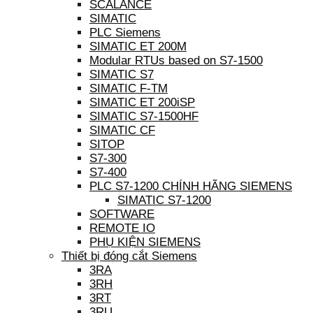
SCALANCE
SIMATIC
PLC Siemens
SIMATIC ET 200M
Modular RTUs based on S7-1500
SIMATIC S7
SIMATIC F-TM
SIMATIC ET 200iSP
SIMATIC S7-1500HF
SIMATIC CF
SITOP
S7-300
S7-400
PLC S7-1200 CHÍNH HÃNG SIEMENS
SIMATIC S7-1200
SOFTWARE
REMOTE IO
PHỤ KIỆN SIEMENS
Thiết bị đóng cắt Siemens
3RA
3RH
3RT
3RU