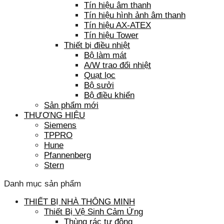
Tín hiệu âm thanh
Tín hiệu hình ảnh âm thanh
Tín hiệu AX-ATEX
Tín hiệu Tower
Thiết bị điều nhiệt
Bộ làm mát
A/W trao đổi nhiệt
Quạt lọc
Bộ sưởi
Bộ điều khiển
Sản phẩm mới
THƯƠNG HIỆU
Siemens
TPPRO
Hune
Pfannenberg
Stern
Danh mục sản phẩm
THIẾT BỊ NHÀ THÔNG MINH
Thiết Bị Vệ Sinh Cảm Ứng
Thùng rác tự động