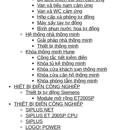
Van xả tiểu nam cảm ứng
Van xả WC cảm ứng
Hộp cấp xà phòng tự động
Máy sấy tay tự động
Bình phun nước hoa tự động
Hệ thống nhà thông minh
Giải pháp nhà thông minh
Thiết bị thông minh
Khóa thông minh Hune
Công tắc tiết kiệm điện
Khóa tủ kệ thông minh
Khóa cửa khách sạn thông minh
Khóa cửa căn hộ thông minh
Khóa phòng tắm thông minh
HIẾT BỊ ĐIỆN CÔNG NGHIỆP
Thiết bị tự động Siemens
Module mở rộng ET200SP
THIẾT BỊ ĐIỆN CÔNG NGHIỆP
SIPLUS NET
SIPLUS ET 200SP CPU
SIPLUS
LOGO! POWER