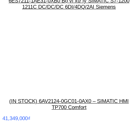
6ES7211-1AE31-0XB0 Bộ vi xử lý SIMATIC S7-1200
1211C DC/DC/DC 6DI/4DQ/2AI Siemens
(IN STOCK) 6AV2124-0GC01-0AX0 – SIMATIC HMI
TP700 Comfort
41,349,000
₫