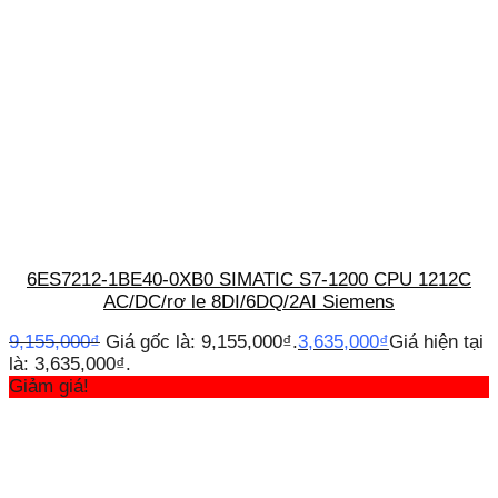
6ES7212-1BE40-0XB0 SIMATIC S7-1200 CPU 1212C
AC/DC/rơ le 8DI/6DQ/2AI Siemens
9,155,000
₫
Giá gốc là: 9,155,000₫.
3,635,000
₫
Giá hiện tại
là: 3,635,000₫.
Giảm giá!