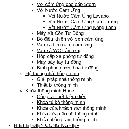
Vòi cảm ứng cao cấp Stern
Vòi Nước Cảm Ứng
Vòi Nước Cảm Ứng Lavabo
Vòi Nước Cảm Ứng Gắn Tường
Vòi Nước Cảm Ứng Nóng Lạnh
Máy Xịt Cồn Tự Động
Bộ điều khiển vòi sen cảm ứng
Van xả tiểu nam cảm ứng
Van xả WC cảm ứng
Hộp cấp xà phòng tự động
Máy sấy tay tự động
Bình phun nước hoa tự động
Hệ thống nhà thông minh
Giải pháp nhà thông minh
Thiết bị thông minh
Khóa thông minh Hune
Công tắc tiết kiệm điện
Khóa tủ kệ thông minh
Khóa cửa khách sạn thông minh
Khóa cửa căn hộ thông minh
Khóa phòng tắm thông minh
HIẾT BỊ ĐIỆN CÔNG NGHIỆP