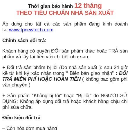
12 tháng
Thời gian bảo hành
THEO TIÊU CHUẨN NHÀ SẢN XUẤT
Áp dụng cho tất cả các sản phẩm đang kinh doanh
tại
www.tpnewtech.com
Chính sách đổi trả:
Khách hàng có quyền ĐỔI sản phẩm khác hoặc TRẢ sản
phẩm và lấy lại tiền với chi tiết như sau:
+ Đổi trả sản phẩm bị lỗi (Do nhà sản xuất ): sau 24 giờ
kề từ khi ký xác nhận trong “ Biên bản giao nhận” :
ĐỔI
TRẢ MIỄN PHÍ HOẶC HOÀN TIỀN
( không bao gồm phí
vận chuyển )
+ Sản phẩm “Không bị lỗi” hoặc “Bị lỗi” do NGƯỜI SỬ
DỤNG: Không áp dụng đổi trả hoặc khách hàng chịu chi
phí sửa chữa.
Điều kiện đổi trả:
– Còn hóa đơn mua hàng