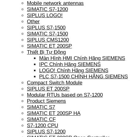
Mobile network antennas
SIMATIC S7-1200
SIPLUS LOGO!
Other
SIPLUS S7-1500
SIMATIC S7-1500
SIPLUS CMS1200
SIMATIC ET 200SP
Thiết Bị Tự Động
Màn Hình HMI Chính Hãng SIEMENS
IPC Chính Hãng SIEMENS
LOGO! Chính Hãng SIEMENS
PLC S7-1500 CHÍNH HÃNG SIEMENS
Compact Switch Module
SIPLUS ET 200SP
Modular RTUs based on S7-1200
Product Siemens
SIMATIC S7
SIMATIC ET 200SP HA
SIMATIC CF
S7-1200 CPU
SIPLUS S7-1200