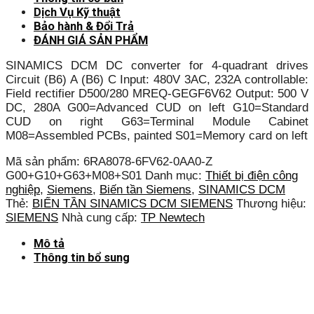
Dịch Vụ Kỹ thuật
Bảo hành & Đổi Trả
ĐÁNH GIÁ SẢN PHẨM
SINAMICS DCM DC converter for 4-quadrant drives
Circuit (B6) A (B6) C Input: 480V 3AC, 232A controllable:
Field rectifier D500/280 MREQ-GEGF6V62 Output: 500 V
DC, 280A G00=Advanced CUD on left G10=Standard
CUD on right G63=Terminal Module Cabinet
M08=Assembled PCBs, painted S01=Memory card on left
Mã sản phẩm:
6RA8078-6FV62-0AA0-Z
G00+G10+G63+M08+S01
Danh mục:
Thiết bị điện công
nghiệp
,
Siemens
,
Biến tần Siemens
,
SINAMICS DCM
Thẻ:
BIẾN TẦN SINAMICS DCM SIEMENS
Thương hiệu:
SIEMENS
Nhà cung cấp:
TP Newtech
Mô tả
Thông tin bổ sung