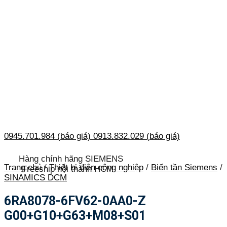
0945.701.984 (báo giá)
0913.832.029 (báo giá)
Hàng chính hãng SIEMENS
Trang chủ
/
Thiết bị điện công nghiệp
/
Biến tần Siemens
/
Freeship nội thành HCM
SINAMICS DCM
6RA8078-6FV62-0AA0-Z
G00+G10+G63+M08+S01