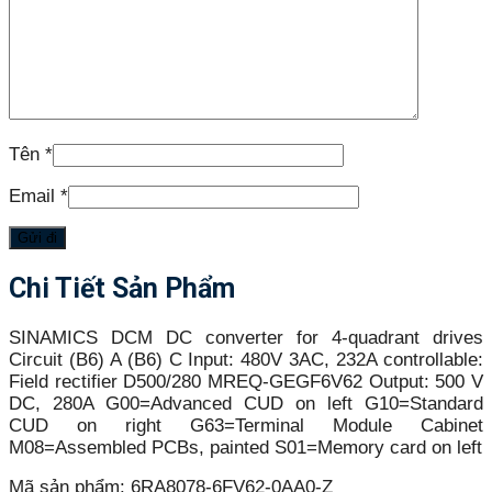
Tên
*
Email
*
Chi Tiết Sản Phẩm
SINAMICS DCM DC converter for 4-quadrant drives
Circuit (B6) A (B6) C Input: 480V 3AC, 232A controllable:
Field rectifier D500/280 MREQ-GEGF6V62 Output: 500 V
DC, 280A G00=Advanced CUD on left G10=Standard
CUD on right G63=Terminal Module Cabinet
M08=Assembled PCBs, painted S01=Memory card on left
Mã sản phẩm:
6RA8078-6FV62-0AA0-Z