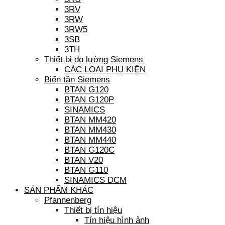
3RV
3RW
3RW5
3SB
3TH
Thiết bị đo lường Siemens
CÁC LOẠI PHỤ KIỆN
Biến tần Siemens
BTAN G120
BTAN G120P
SINAMICS
BTAN MM420
BTAN MM430
BTAN MM440
BTAN G120C
BTAN V20
BTAN G110
SINAMICS DCM
SẢN PHẨM KHÁC
Pfannenberg
Thiết bị tín hiệu
Tín hiệu hình ảnh