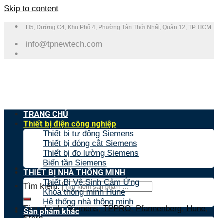
Skip to content
H5, Đường C4, Khu Phố 4, Phường Tân Thới Nhất, Quận 12, TP. HCM
info@tpnewtech.com
TRANG CHỦ
Thiết bị điện công nghiệp
Thiết bị tự động Siemens
Thiết bị đóng cắt Siemens
Thiết bị đo lường Siemens
Biến tần Siemens
THIẾT BỊ NHÀ THÔNG MINH
Thiết Bị Vệ Sinh Cảm Ứng
Tìm kiếm:
Khóa thông minh Hune
Hệ thống nhà thông minh
Tìm nhanh:
Siemens
,
TPPRO
,
Pfannenberg
,
Hune
,
Sản phẩm khác