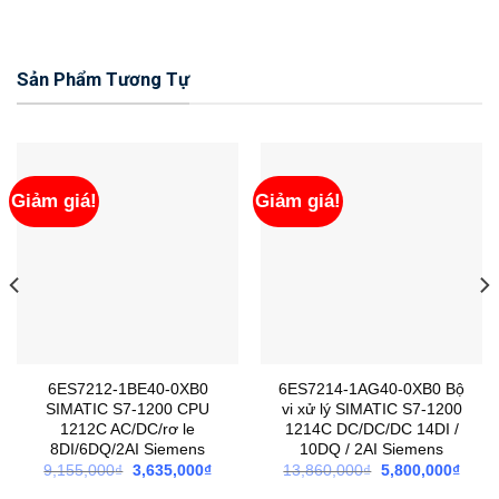
Sản Phẩm Tương Tự
Giảm giá!
Giảm giá!
6ES7212-1BE40-0XB0
6ES7214-1AG40-0XB0 Bộ
SIMATIC S7-1200 CPU
vi xử lý SIMATIC S7-1200
1212C AC/DC/rơ le
1214C DC/DC/DC 14DI /
8DI/6DQ/2AI Siemens
10DQ / 2AI Siemens
Giá
Giá
Giá
Giá
9,155,000
₫
3,635,000
₫
13,860,000
₫
5,800,000
₫
gốc
hiện
gốc
hiện