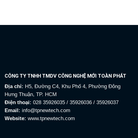
là:
tại
là:
tại
9,155,000₫.
là:
13,860,000₫.
là:
3,635,000₫.
5,800
CÔNG TY TNHH TMDV CÔNG NGHỆ MỚI TOÀN PHÁT
Địa chỉ:
H5, Đường C4, Khu Phố 4, Phường Đông
Hưng Thuận, TP. HCM
Điện thoại:
028 35926035 / 35926036 / 35926037
Email:
info@tpnewtech.com
Website:
www.tpnewtech.com