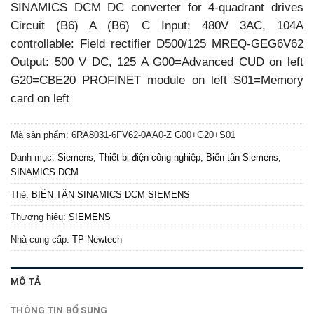
SINAMICS DCM DC converter for 4-quadrant drives
Circuit (B6) A (B6) C Input: 480V 3AC, 104A
controllable: Field rectifier D500/125 MREQ-GEG6V62
Output: 500 V DC, 125 A G00=Advanced CUD on left
G20=CBE20 PROFINET module on left S01=Memory
card on left
Mã sản phẩm:
6RA8031-6FV62-0AA0-Z G00+G20+S01
Danh mục:
Siemens
,
Thiết bị điện công nghiệp
,
Biến tần Siemens
,
SINAMICS DCM
Thẻ:
BIẾN TẦN SINAMICS DCM SIEMENS
Thương hiệu:
SIEMENS
Nhà cung cấp:
TP Newtech
MÔ TẢ
THÔNG TIN BỔ SUNG