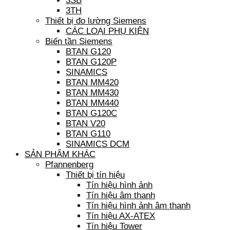
3SB
3TH
Thiết bị đo lường Siemens
CÁC LOẠI PHỤ KIỆN
Biến tần Siemens
BTAN G120
BTAN G120P
SINAMICS
BTAN MM420
BTAN MM430
BTAN MM440
BTAN G120C
BTAN V20
BTAN G110
SINAMICS DCM
SẢN PHẨM KHÁC
Pfannenberg
Thiết bị tín hiệu
Tín hiệu hình ảnh
Tín hiệu âm thanh
Tín hiệu hình ảnh âm thanh
Tín hiệu AX-ATEX
Tín hiệu Tower