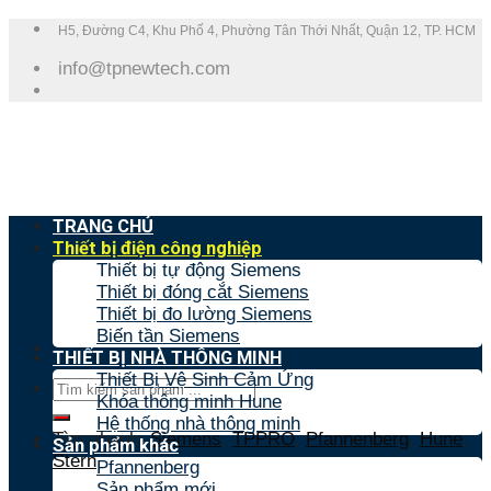
Skip
H5, Đường C4, Khu Phố 4, Phường Tân Thới Nhất, Quận 12, TP. HCM
to
info@tpnewtech.com
content
TRANG CHỦ
Thiết bị điện công nghiệp
Thiết bị tự động Siemens
Thiết bị đóng cắt Siemens
Thiết bị đo lường Siemens
Biến tần Siemens
THIẾT BỊ NHÀ THÔNG MINH
Thiết Bị Vệ Sinh Cảm Ứng
Tìm
Khóa thông minh Hune
kiếm:
Hệ thống nhà thông minh
Tìm nhanh:
Siemens
,
TPPRO
,
Pfannenberg
,
Hune
,
Sản phẩm khác
Stern
Pfannenberg
Sản phẩm mới