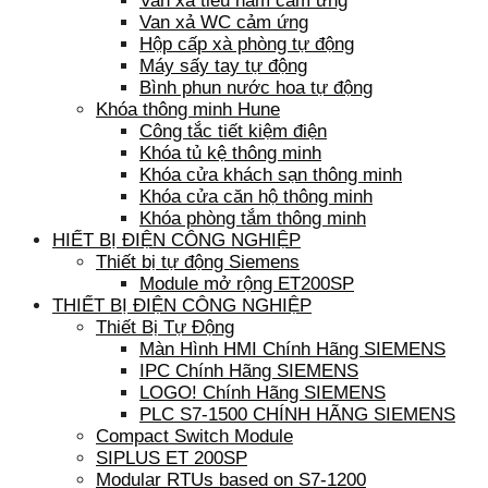
Van xả tiểu nam cảm ứng
Van xả WC cảm ứng
Hộp cấp xà phòng tự động
Máy sấy tay tự động
Bình phun nước hoa tự động
Khóa thông minh Hune
Công tắc tiết kiệm điện
Khóa tủ kệ thông minh
Khóa cửa khách sạn thông minh
Khóa cửa căn hộ thông minh
Khóa phòng tắm thông minh
HIẾT BỊ ĐIỆN CÔNG NGHIỆP
Thiết bị tự động Siemens
Module mở rộng ET200SP
THIẾT BỊ ĐIỆN CÔNG NGHIỆP
Thiết Bị Tự Động
Màn Hình HMI Chính Hãng SIEMENS
IPC Chính Hãng SIEMENS
LOGO! Chính Hãng SIEMENS
PLC S7-1500 CHÍNH HÃNG SIEMENS
Compact Switch Module
SIPLUS ET 200SP
Modular RTUs based on S7-1200