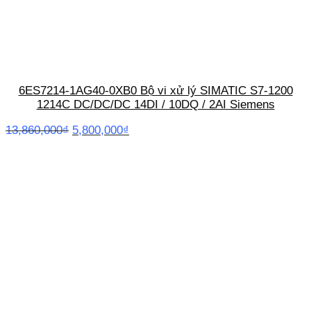
6ES7214-1AG40-0XB0 Bộ vi xử lý SIMATIC S7-1200
1214C DC/DC/DC 14DI / 10DQ / 2AI Siemens
Giá
Giá
13,860,000
₫
5,800,000
₫
gốc
hiện
là:
tại
13,860,000₫.
là:
5,800,000₫.