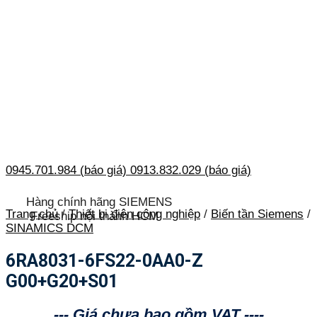
0945.701.984 (báo giá)
0913.832.029 (báo giá)
Hàng chính hãng SIEMENS
Trang chủ
/
Thiết bị điện công nghiệp
/
Biến tần Siemens
/
Freeship nội thành HCM
SINAMICS DCM
6RA8031-6FS22-0AA0-Z
G00+G20+S01
--- Giá chưa bao gồm VAT ----