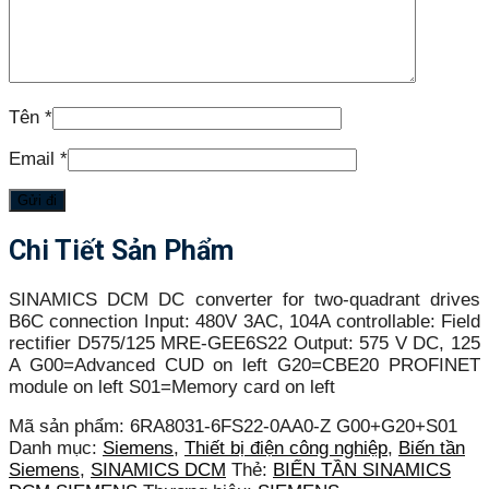
Tên
*
Email
*
Chi Tiết Sản Phẩm
SINAMICS DCM DC converter for two-quadrant drives
B6C connection Input: 480V 3AC, 104A controllable: Field
rectifier D575/125 MRE-GEE6S22 Output: 575 V DC, 125
A G00=Advanced CUD on left G20=CBE20 PROFINET
module on left S01=Memory card on left
Mã sản phẩm:
6RA8031-6FS22-0AA0-Z G00+G20+S01
Danh mục:
Siemens
,
Thiết bị điện công nghiệp
,
Biến tần
Siemens
,
SINAMICS DCM
Thẻ:
BIẾN TẦN SINAMICS