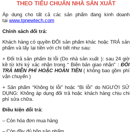
THEO TIÊU CHUẨN NHÀ SẢN XUẤT
Áp dụng cho tất cả các sản phẩm đang kinh doanh
tại
www.tpnewtech.com
Chính sách đổi trả:
Khách hàng có quyền ĐỔI sản phẩm khác hoặc TRẢ sản
phẩm và lấy lại tiền với chi tiết như sau:
+ Đổi trả sản phẩm bị lỗi (Do nhà sản xuất ): sau 24 giờ
kề từ khi ký xác nhận trong “ Biên bản giao nhận” :
ĐỔI
TRẢ MIỄN PHÍ HOẶC HOÀN TIỀN
( không bao gồm phí
vận chuyển )
+ Sản phẩm “Không bị lỗi” hoặc “Bị lỗi” do NGƯỜI SỬ
DỤNG: Không áp dụng đổi trả hoặc khách hàng chịu chi
phí sửa chữa.
Điều kiện đổi trả:
– Còn hóa đơn mua hàng
– Còn đầy đủ hộp sản phẩm