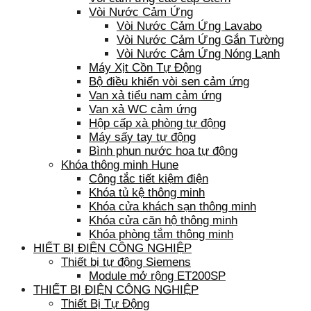
Vòi Nước Cảm Ứng
Vòi Nước Cảm Ứng Lavabo
Vòi Nước Cảm Ứng Gắn Tường
Vòi Nước Cảm Ứng Nóng Lạnh
Máy Xịt Cồn Tự Động
Bộ điều khiển vòi sen cảm ứng
Van xả tiểu nam cảm ứng
Van xả WC cảm ứng
Hộp cấp xà phòng tự động
Máy sấy tay tự động
Bình phun nước hoa tự động
Khóa thông minh Hune
Công tắc tiết kiệm điện
Khóa tủ kệ thông minh
Khóa cửa khách sạn thông minh
Khóa cửa căn hộ thông minh
Khóa phòng tắm thông minh
HIẾT BỊ ĐIỆN CÔNG NGHIỆP
Thiết bị tự động Siemens
Module mở rộng ET200SP
THIẾT BỊ ĐIỆN CÔNG NGHIỆP
Thiết Bị Tự Động