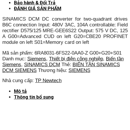
Bảo hành & Đổi Trả
ĐÁNH GIÁ SẢN PHẨM
SINAMICS DCM DC converter for two-quadrant drives
B6C connection Input: 480V 3AC, 104A controllable: Field
rectifier D575/125 MRE-GEE6S22 Output: 575 V DC, 125
A G00=Advanced CUD on left G20=CBE20 PROFINET
module on left S01=Memory card on left
Mã sản phẩm:
6RA8031-6FS22-0AA0-Z G00+G20+S01
Danh mục:
Siemens
,
Thiết bị điện công nghiệp
,
Biến tần
Siemens
,
SINAMICS DCM
Thẻ:
BIẾN TẦN SINAMICS
DCM SIEMENS
Thương hiệu:
SIEMENS
Nhà cung cấp:
TP Newtech
Mô tả
Thông tin bổ sung