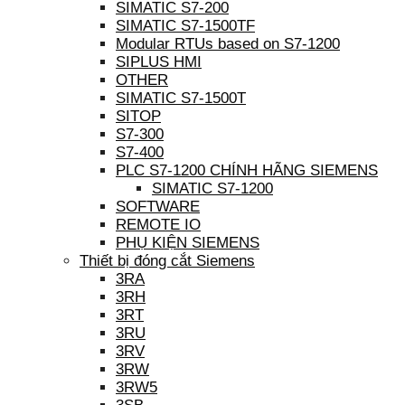
SIMATIC S7-200
SIMATIC S7-1500TF
Modular RTUs based on S7-1200
SIPLUS HMI
OTHER
SIMATIC S7-1500T
SITOP
S7-300
S7-400
PLC S7-1200 CHÍNH HÃNG SIEMENS
SIMATIC S7-1200
SOFTWARE
REMOTE IO
PHỤ KIỆN SIEMENS
Thiết bị đóng cắt Siemens
3RA
3RH
3RT
3RU
3RV
3RW
3RW5