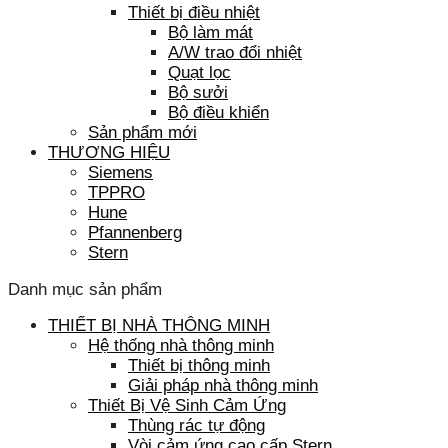
Thiết bị điều nhiệt
Bộ làm mát
A/W trao đổi nhiệt
Quạt lọc
Bộ sưởi
Bộ điều khiển
Sản phẩm mới
THƯƠNG HIỆU
Siemens
TPPRO
Hune
Pfannenberg
Stern
Danh mục sản phẩm
THIẾT BỊ NHÀ THÔNG MINH
Hệ thống nhà thông minh
Thiết bị thông minh
Giải pháp nhà thông minh
Thiết Bị Vệ Sinh Cảm Ứng
Thùng rác tự động
Vòi cảm ứng cao cấp Stern