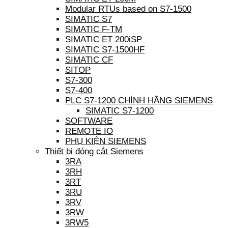
Modular RTUs based on S7-1500
SIMATIC S7
SIMATIC F-TM
SIMATIC ET 200iSP
SIMATIC S7-1500HF
SIMATIC CF
SITOP
S7-300
S7-400
PLC S7-1200 CHÍNH HÃNG SIEMENS
SIMATIC S7-1200
SOFTWARE
REMOTE IO
PHỤ KIỆN SIEMENS
Thiết bị đóng cắt Siemens
3RA
3RH
3RT
3RU
3RV
3RW
3RW5