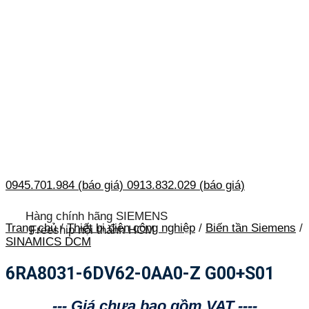
0945.701.984 (báo giá)
0913.832.029 (báo giá)
Hàng chính hãng SIEMENS
Trang chủ
/
Thiết bị điện công nghiệp
/
Biến tần Siemens
/
Freeship nội thành HCM
SINAMICS DCM
6RA8031-6DV62-0AA0-Z G00+S01
--- Giá chưa bao gồm VAT ----