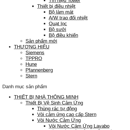
Tín hiệu Tower
Thiết bị điều nhiệt
Bộ làm mát
A/W trao đổi nhiệt
Quạt lọc
Bộ sưởi
Bộ điều khiển
Sản phẩm mới
THƯƠNG HIỆU
Siemens
TPPRO
Hune
Pfannenberg
Stern
Danh mục sản phẩm
THIẾT BỊ NHÀ THÔNG MINH
Thiết Bị Vệ Sinh Cảm Ứng
Thùng rác tự động
Vòi cảm ứng cao cấp Stern
Vòi Nước Cảm Ứng
Vòi Nước Cảm Ứng Lavabo