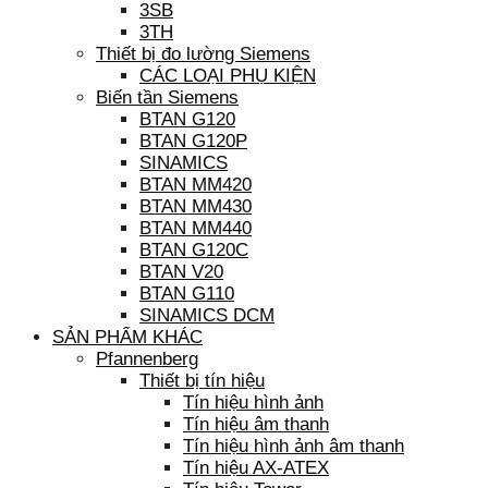
3SB
3TH
Thiết bị đo lường Siemens
CÁC LOẠI PHỤ KIỆN
Biến tần Siemens
BTAN G120
BTAN G120P
SINAMICS
BTAN MM420
BTAN MM430
BTAN MM440
BTAN G120C
BTAN V20
BTAN G110
SINAMICS DCM
SẢN PHẨM KHÁC
Pfannenberg
Thiết bị tín hiệu
Tín hiệu hình ảnh
Tín hiệu âm thanh
Tín hiệu hình ảnh âm thanh
Tín hiệu AX-ATEX