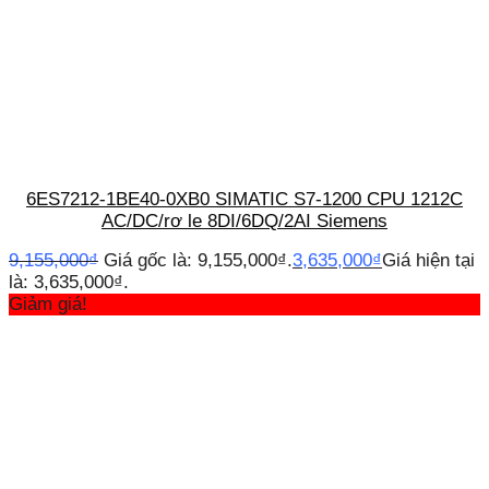
6ES7212-1BE40-0XB0 SIMATIC S7-1200 CPU 1212C
AC/DC/rơ le 8DI/6DQ/2AI Siemens
9,155,000
₫
Giá gốc là: 9,155,000₫.
3,635,000
₫
Giá hiện tại
là: 3,635,000₫.
Giảm giá!