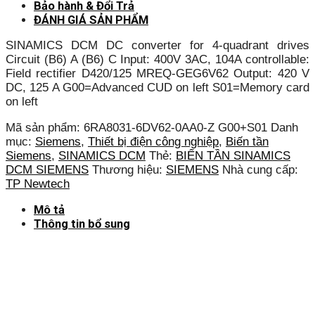
Bảo hành & Đổi Trả
ĐÁNH GIÁ SẢN PHẨM
SINAMICS DCM DC converter for 4-quadrant drives
Circuit (B6) A (B6) C Input: 400V 3AC, 104A controllable:
Field rectifier D420/125 MREQ-GEG6V62 Output: 420 V
DC, 125 A G00=Advanced CUD on left S01=Memory card
on left
Mã sản phẩm:
6RA8031-6DV62-0AA0-Z G00+S01
Danh
mục:
Siemens
,
Thiết bị điện công nghiệp
,
Biến tần
Siemens
,
SINAMICS DCM
Thẻ:
BIẾN TẦN SINAMICS
DCM SIEMENS
Thương hiệu:
SIEMENS
Nhà cung cấp:
TP Newtech
Mô tả
Thông tin bổ sung