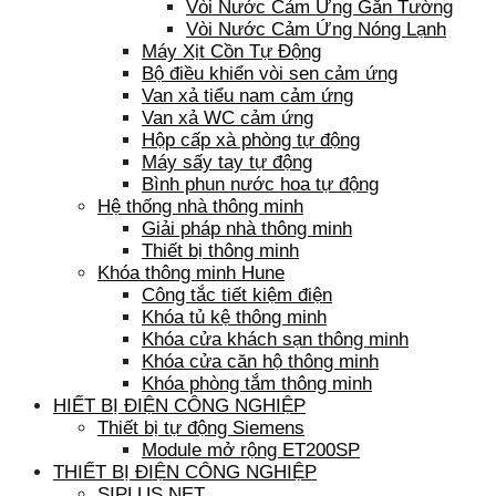
Vòi Nước Cảm Ứng Gắn Tường
Vòi Nước Cảm Ứng Nóng Lạnh
Máy Xịt Cồn Tự Động
Bộ điều khiển vòi sen cảm ứng
Van xả tiểu nam cảm ứng
Van xả WC cảm ứng
Hộp cấp xà phòng tự động
Máy sấy tay tự động
Bình phun nước hoa tự động
Hệ thống nhà thông minh
Giải pháp nhà thông minh
Thiết bị thông minh
Khóa thông minh Hune
Công tắc tiết kiệm điện
Khóa tủ kệ thông minh
Khóa cửa khách sạn thông minh
Khóa cửa căn hộ thông minh
Khóa phòng tắm thông minh
HIẾT BỊ ĐIỆN CÔNG NGHIỆP
Thiết bị tự động Siemens
Module mở rộng ET200SP
THIẾT BỊ ĐIỆN CÔNG NGHIỆP
SIPLUS NET