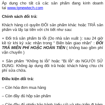
Áp dụng cho tất cả các sản phẩm đang kinh doanh
tại
www.tpnewtech.com
Chính sách đổi trả:
Khách hàng có quyền ĐỔI sản phẩm khác hoặc TRẢ sản
phẩm và lấy lại tiền với chi tiết như sau:
+ Đổi trả sản phẩm bị lỗi (Do nhà sản xuất ): sau 24 giờ
kề từ khi ký xác nhận trong “ Biên bản giao nhận” :
ĐỔI
TRẢ MIỄN PHÍ HOẶC HOÀN TIỀN
( không bao gồm phí
vận chuyển )
+ Sản phẩm “Không bị lỗi” hoặc “Bị lỗi” do NGƯỜI SỬ
DỤNG: Không áp dụng đổi trả hoặc khách hàng chịu chi
phí sửa chữa.
Điều kiện đổi trả:
– Còn hóa đơn mua hàng
– Còn đầy đủ hộp sản phẩm
– Còn đầy đủ phiếu bảo hành (nếu có) và phụ kiện đi kèm