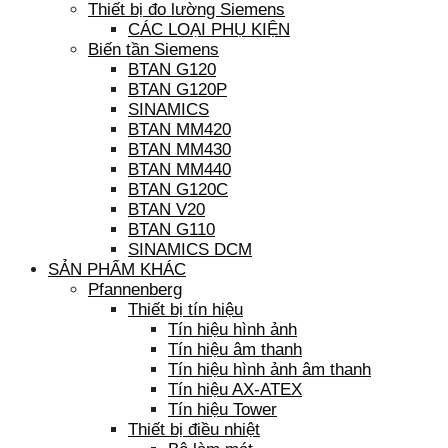
Thiết bị đo lường Siemens
CÁC LOẠI PHỤ KIỆN
Biến tần Siemens
BTAN G120
BTAN G120P
SINAMICS
BTAN MM420
BTAN MM430
BTAN MM440
BTAN G120C
BTAN V20
BTAN G110
SINAMICS DCM
SẢN PHẨM KHÁC
Pfannenberg
Thiết bị tín hiệu
Tín hiệu hình ảnh
Tín hiệu âm thanh
Tín hiệu hình ảnh âm thanh
Tín hiệu AX-ATEX
Tín hiệu Tower
Thiết bị điều nhiệt