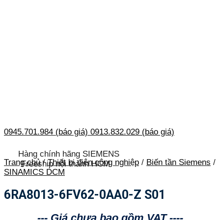
0945.701.984 (báo giá)
0913.832.029 (báo giá)
Hàng chính hãng SIEMENS
Trang chủ
/
Thiết bị điện công nghiệp
/
Biến tần Siemens
/
Freeship nội thành HCM
SINAMICS DCM
6RA8013-6FV62-0AA0-Z S01
--- Giá chưa bao gồm VAT ----