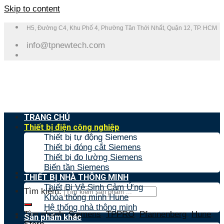
Skip to content
H5, Đường C4, Khu Phố 4, Phường Tân Thới Nhất, Quận 12, TP. HCM
info@tpnewtech.com
TRANG CHỦ
Thiết bị điện công nghiệp
Thiết bị tự động Siemens
Thiết bị đóng cắt Siemens
Thiết bị đo lường Siemens
Biến tần Siemens
THIẾT BỊ NHÀ THÔNG MINH
Thiết Bị Vệ Sinh Cảm Ứng
Tìm kiếm:
Khóa thông minh Hune
Hệ thống nhà thông minh
Tìm nhanh:
Siemens
,
TPPRO
,
Pfannenberg
,
Hune
,
Sản phẩm khác