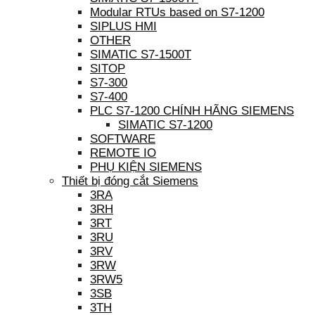
Modular RTUs based on S7-1200
SIPLUS HMI
OTHER
SIMATIC S7-1500T
SITOP
S7-300
S7-400
PLC S7-1200 CHÍNH HÃNG SIEMENS
SIMATIC S7-1200
SOFTWARE
REMOTE IO
PHỤ KIỆN SIEMENS
Thiết bị đóng cắt Siemens
3RA
3RH
3RT
3RU
3RV
3RW
3RW5
3SB
3TH