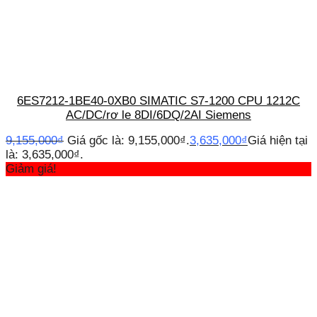
6ES7212-1BE40-0XB0 SIMATIC S7-1200 CPU 1212C
AC/DC/rơ le 8DI/6DQ/2AI Siemens
9,155,000
₫
Giá gốc là: 9,155,000₫.
3,635,000
₫
Giá hiện tại
là: 3,635,000₫.
Giảm giá!