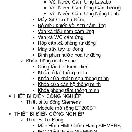
Vòi Nước Cảm Ứng Lavabo
Vòi Nước Cảm Ứng Gắn Tường
Vòi Nước Cảm Ứng Nóng Lạnh
Máy Xịt Cồn Tự Động
Bộ điều khiển vòi sen cảm ứng
Van xả tiểu nam cảm ứng
Van xả WC cảm ứng
Hộp cấp xà phòng tự động
Máy sấy tay tự động
Bình phun nước hoa tự động
Khóa thông minh Hune
Công tắc tiết kiệm điện
Khóa tủ kệ thông minh
Khóa cửa khách sạn thông minh
Khóa cửa căn hộ thông minh
Khóa phòng tắm thông minh
HIẾT BỊ ĐIỆN CÔNG NGHIỆP
Thiết bị tự động Siemens
Module mở rộng ET200SP
THIẾT BỊ ĐIỆN CÔNG NGHIỆP
Thiết Bị Tự Động
Màn Hình HMI Chính Hãng SIEMENS
IPC Chính Hãng SIEMENS