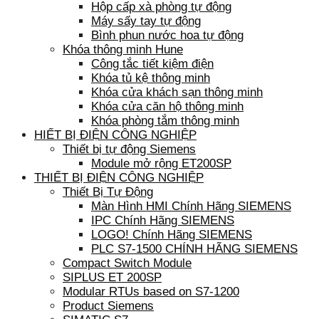
Hộp cấp xà phòng tự động
Máy sấy tay tự động
Bình phun nước hoa tự động
Khóa thông minh Hune
Công tắc tiết kiệm điện
Khóa tủ kệ thông minh
Khóa cửa khách sạn thông minh
Khóa cửa căn hộ thông minh
Khóa phòng tắm thông minh
HIẾT BỊ ĐIỆN CÔNG NGHIỆP
Thiết bị tự động Siemens
Module mở rộng ET200SP
THIẾT BỊ ĐIỆN CÔNG NGHIỆP
Thiết Bị Tự Động
Màn Hình HMI Chính Hãng SIEMENS
IPC Chính Hãng SIEMENS
LOGO! Chính Hãng SIEMENS
PLC S7-1500 CHÍNH HÃNG SIEMENS
Compact Switch Module
SIPLUS ET 200SP
Modular RTUs based on S7-1200
Product Siemens