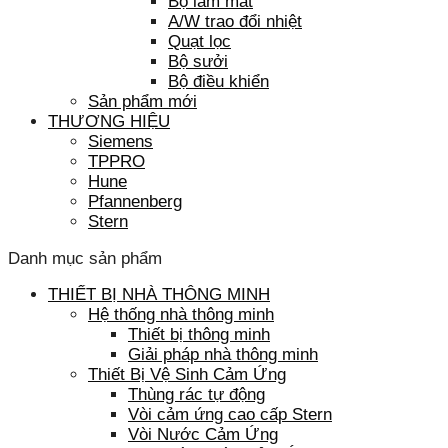
Bộ làm mát
A/W trao đổi nhiệt
Quạt lọc
Bộ sưởi
Bộ điều khiển
Sản phẩm mới
THƯƠNG HIỆU
Siemens
TPPRO
Hune
Pfannenberg
Stern
Danh mục sản phẩm
THIẾT BỊ NHÀ THÔNG MINH
Hệ thống nhà thông minh
Thiết bị thông minh
Giải pháp nhà thông minh
Thiết Bị Vệ Sinh Cảm Ứng
Thùng rác tự động
Vòi cảm ứng cao cấp Stern
Vòi Nước Cảm Ứng