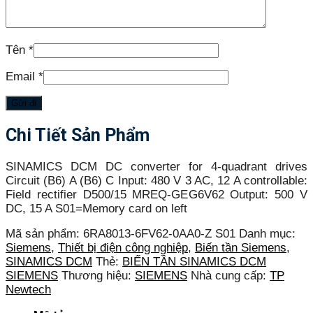
Tên
*
Email
*
Chi Tiết Sản Phẩm
SINAMICS DCM DC converter for 4-quadrant drives
Circuit (B6) A (B6) C Input: 480 V 3 AC, 12 A controllable:
Field rectifier D500/15 MREQ-GEG6V62 Output: 500 V
DC, 15 A S01=Memory card on left
Mã sản phẩm:
6RA8013-6FV62-0AA0-Z S01
Danh mục:
Siemens
,
Thiết bị điện công nghiệp
,
Biến tần Siemens
,
SINAMICS DCM
Thẻ:
BIẾN TẦN SINAMICS DCM
SIEMENS
Thương hiệu:
SIEMENS
Nhà cung cấp:
TP
Newtech