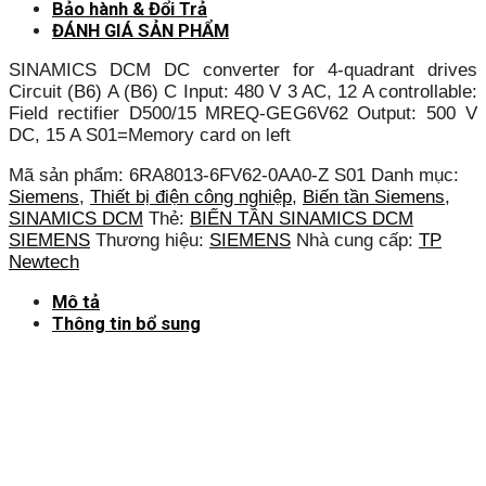
Bảo hành & Đổi Trả
ĐÁNH GIÁ SẢN PHẨM
SINAMICS DCM DC converter for 4-quadrant drives
Circuit (B6) A (B6) C Input: 480 V 3 AC, 12 A controllable:
Field rectifier D500/15 MREQ-GEG6V62 Output: 500 V
DC, 15 A S01=Memory card on left
Mã sản phẩm:
6RA8013-6FV62-0AA0-Z S01
Danh mục:
Siemens
,
Thiết bị điện công nghiệp
,
Biến tần Siemens
,
SINAMICS DCM
Thẻ:
BIẾN TẦN SINAMICS DCM
SIEMENS
Thương hiệu:
SIEMENS
Nhà cung cấp:
TP
Newtech
Mô tả
Thông tin bổ sung