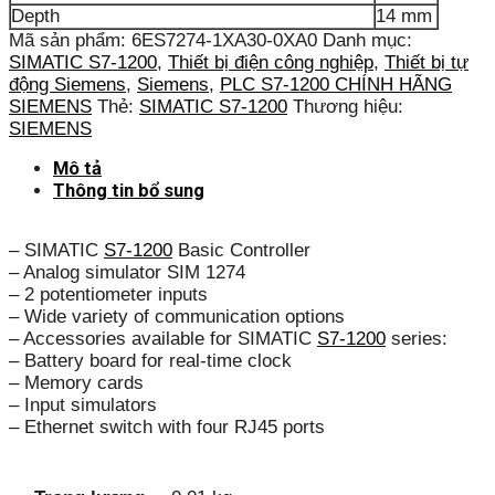
Depth
14 mm
Mã sản phẩm:
6ES7274-1XA30-0XA0
Danh mục:
SIMATIC S7-1200
,
Thiết bị điện công nghiệp
,
Thiết bị tự
động Siemens
,
Siemens
,
PLC S7-1200 CHÍNH HÃNG
SIEMENS
Thẻ:
SIMATIC S7-1200
Thương hiệu:
SIEMENS
Mô tả
Thông tin bổ sung
– SIMATIC
S7-1200
Basic Controller
– Analog simulator SIM 1274
– 2 potentiometer inputs
– Wide variety of communication options
– Accessories available for SIMATIC
S7-1200
series:
– Battery board for real-time clock
– Memory cards
– Input simulators
– Ethernet switch with four RJ45 ports