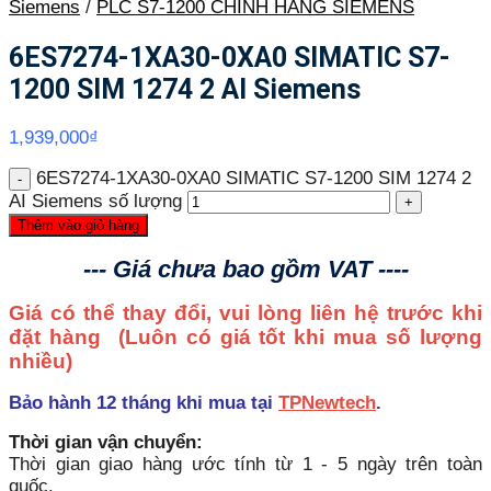
Siemens
/
PLC S7-1200 CHÍNH HÃNG SIEMENS
6ES7274-1XA30-0XA0 SIMATIC S7-
1200 SIM 1274 2 AI Siemens
1,939,000
₫
6ES7274-1XA30-0XA0 SIMATIC S7-1200 SIM 1274 2
AI Siemens số lượng
Thêm vào giỏ hàng
--- Giá chưa bao gồm VAT ----
Giá có thể thay đổi, vui lòng liên hệ trước khi
đặt hàng
(Luôn có giá tốt khi mua số lượng
nhiều)
Bảo hành 12 tháng khi mua tại
TPNewtech
.
Thời gian vận chuyển:
Thời gian giao hàng ước tính từ 1 - 5 ngày trên toàn
quốc.