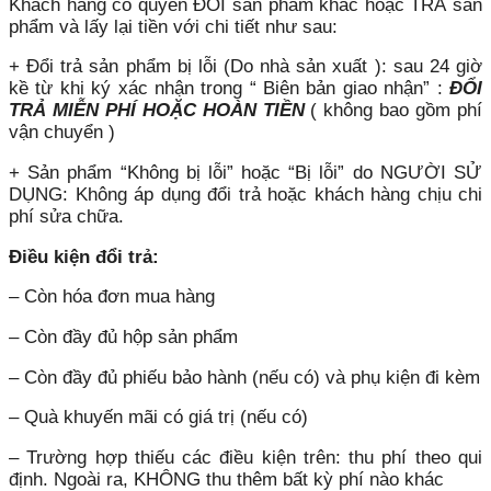
Khách hàng có quyền ĐỔI sản phẩm khác hoặc TRẢ sản
phẩm và lấy lại tiền với chi tiết như sau:
+ Đổi trả sản phẩm bị lỗi (Do nhà sản xuất ): sau 24 giờ
kề từ khi ký xác nhận trong “ Biên bản giao nhận” :
ĐỔI
TRẢ MIỄN PHÍ HOẶC HOÀN TIỀN
( không bao gồm phí
vận chuyển )
+ Sản phẩm “Không bị lỗi” hoặc “Bị lỗi” do NGƯỜI SỬ
DỤNG: Không áp dụng đổi trả hoặc khách hàng chịu chi
phí sửa chữa.
Điều kiện đổi trả:
– Còn hóa đơn mua hàng
– Còn đầy đủ hộp sản phẩm
– Còn đầy đủ phiếu bảo hành (nếu có) và phụ kiện đi kèm
– Quà khuyến mãi có giá trị (nếu có)
– Trường hợp thiếu các điều kiện trên: thu phí theo qui
định. Ngoài ra, KHÔNG thu thêm bất kỳ phí nào khác