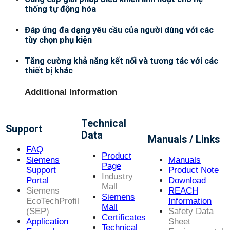
thống tự động hóa
Đáp ứng đa dạng yêu cầu của người dùng với các
tùy chọn phụ kiện
Tăng cường khả năng kết nối và tương tác với các
thiết bị khác
Additional Information
Technical
Support
Data
Manuals / Links
FAQ
Product
Siemens
Manuals
Page
Support
Product Note
Industry
Portal
Download
Mall
Siemens
REACH
Siemens
EcoTechProfil
Information
Mall
(SEP)
Safety Data
Certificates
Application
Sheet
Technical