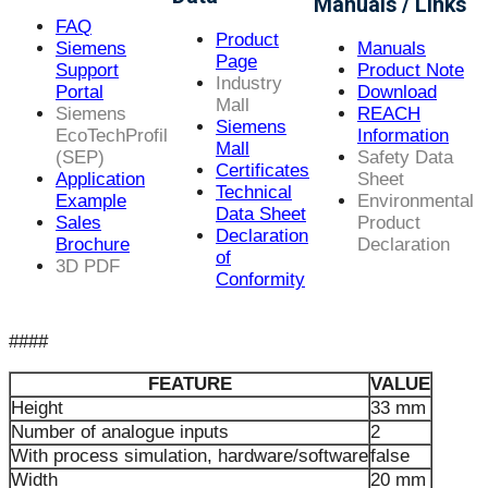
Manuals / Links
FAQ
Product
Siemens
Manuals
Page
Support
Product Note
Industry
Portal
Download
Mall
Siemens
REACH
Siemens
EcoTechProfil
Information
Mall
(SEP)
Safety Data
Certificates
Application
Sheet
Technical
Example
Environmental
Data Sheet
Sales
Product
Declaration
Brochure
Declaration
of
3D PDF
Conformity
####
FEATURE
VALUE
Height
33 mm
Number of analogue inputs
2
With process simulation, hardware/software
false
Width
20 mm