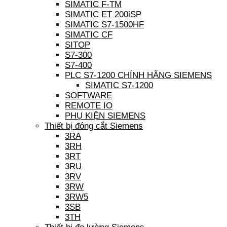
SIMATIC F-TM
SIMATIC ET 200iSP
SIMATIC S7-1500HF
SIMATIC CF
SITOP
S7-300
S7-400
PLC S7-1200 CHÍNH HÃNG SIEMENS
SIMATIC S7-1200
SOFTWARE
REMOTE IO
PHỤ KIỆN SIEMENS
Thiết bị đóng cắt Siemens
3RA
3RH
3RT
3RU
3RV
3RW
3RW5
3SB
3TH