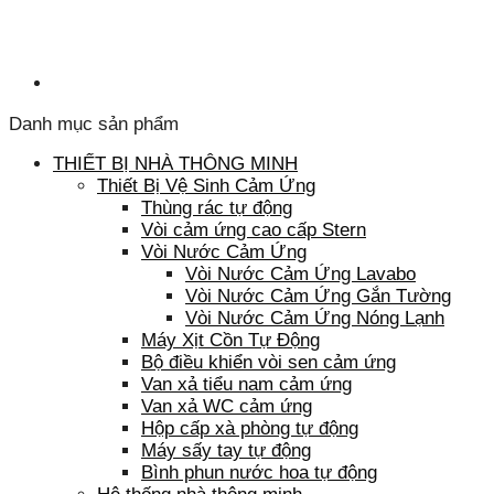
Danh mục sản phẩm
THIẾT BỊ NHÀ THÔNG MINH
Thiết Bị Vệ Sinh Cảm Ứng
Thùng rác tự động
Vòi cảm ứng cao cấp Stern
Vòi Nước Cảm Ứng
Vòi Nước Cảm Ứng Lavabo
Vòi Nước Cảm Ứng Gắn Tường
Vòi Nước Cảm Ứng Nóng Lạnh
Máy Xịt Cồn Tự Động
Bộ điều khiển vòi sen cảm ứng
Van xả tiểu nam cảm ứng
Van xả WC cảm ứng
Hộp cấp xà phòng tự động
Máy sấy tay tự động
Bình phun nước hoa tự động