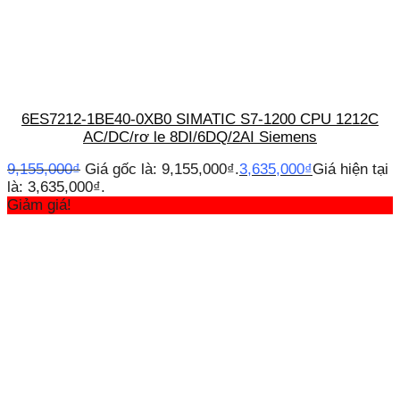
6ES7212-1BE40-0XB0 SIMATIC S7-1200 CPU 1212C
AC/DC/rơ le 8DI/6DQ/2AI Siemens
9,155,000
₫
Giá gốc là: 9,155,000₫.
3,635,000
₫
Giá hiện tại
là: 3,635,000₫.
Giảm giá!