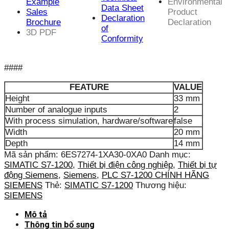
Example
Environmental
Data Sheet
Sales
Product
Declaration
Brochure
Declaration
of
3D PDF
Conformity
####
FEATURE
VALUE
Height
33 mm
Number of analogue inputs
2
With process simulation, hardware/software
false
Width
20 mm
Depth
14 mm
Mã sản phẩm:
6ES7274-1XA30-0XA0
Danh mục:
SIMATIC S7-1200
,
Thiết bị điện công nghiệp
,
Thiết bị tự
động Siemens
,
Siemens
,
PLC S7-1200 CHÍNH HÃNG
SIEMENS
Thẻ:
SIMATIC S7-1200
Thương hiệu:
SIEMENS
Mô tả
Thông tin bổ sung