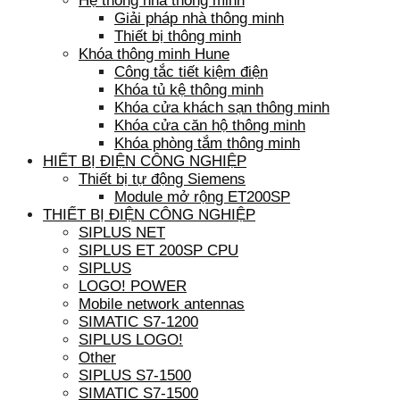
Hệ thống nhà thông minh
Giải pháp nhà thông minh
Thiết bị thông minh
Khóa thông minh Hune
Công tắc tiết kiệm điện
Khóa tủ kệ thông minh
Khóa cửa khách sạn thông minh
Khóa cửa căn hộ thông minh
Khóa phòng tắm thông minh
HIẾT BỊ ĐIỆN CÔNG NGHIỆP
Thiết bị tự động Siemens
Module mở rộng ET200SP
THIẾT BỊ ĐIỆN CÔNG NGHIỆP
SIPLUS NET
SIPLUS ET 200SP CPU
SIPLUS
LOGO! POWER
Mobile network antennas
SIMATIC S7-1200
SIPLUS LOGO!
Other
SIPLUS S7-1500
SIMATIC S7-1500