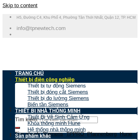
Skip to content
H5, Đường C4, Khu Phố 4, Phường Tân Thới Nhất, Quận 12, TP. HCM
info@tpnewtech.com
TRANG CHỦ
Thiết bị điện công nghiệp
Thiết bị tự động Siemens
Thiết bị đóng cắt Siemens
Thiết bị đo lường Siemens
Biến tần Siemens
THIẾT BỊ NHÀ THÔNG MINH
Thiết Bị Vệ Sinh Cảm Ứng
Tìm kiếm:
Khóa thông minh Hune
Hệ thống nhà thông minh
Tìm nhanh:
Siemens
,
TPPRO
,
Pfannenberg
,
Hune
,
Sản phẩm khác