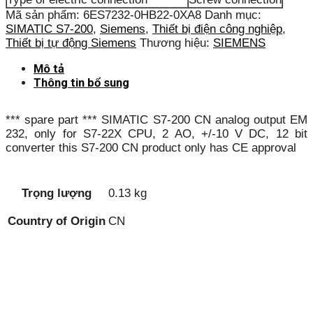
Mã sản phẩm:
6ES7232-0HB22-0XA8
Danh mục:
SIMATIC S7-200
,
Siemens
,
Thiết bị điện công nghiệp
,
Thiết bị tự động Siemens
Thương hiệu:
SIEMENS
Mô tả
Thông tin bổ sung
*** spare part *** SIMATIC S7-200 CN analog output EM
232, only for S7-22X CPU, 2 AO, +/-10 V DC, 12 bit
converter this S7-200 CN product only has CE approval
Trọng lượng
0.13 kg
Country of Origin
CN