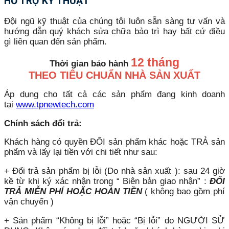
HỖ TRỢ KỸ THUẬT
Đội ngũ kỹ thuật của chúng tôi luôn sẵn sàng tư vấn và
hướng dẫn quý khách sửa chữa bảo trì hay bất cứ điều
gì liên quan đến sản phẩm.
12 tháng
Thời gian bảo hành
THEO TIÊU CHUẨN NHÀ SẢN XUẤT
Áp dụng cho tất cả các sản phẩm đang kinh doanh
tại
www.tpnewtech.com
Chính sách đổi trả:
Khách hàng có quyền ĐỔI sản phẩm khác hoặc TRẢ sản
phẩm và lấy lại tiền với chi tiết như sau:
+ Đổi trả sản phẩm bị lỗi (Do nhà sản xuất ): sau 24 giờ
kề từ khi ký xác nhận trong “ Biên bản giao nhận” :
ĐỔI
TRẢ MIỄN PHÍ HOẶC HOÀN TIỀN
( không bao gồm phí
vận chuyển )
+ Sản phẩm “Không bị lỗi” hoặc “Bị lỗi” do NGƯỜI SỬ