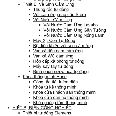
Thiết Bị Vệ Sinh Cảm Ứng
Thùng rác tự động
Vòi cảm ứng cao cấp Stern
Vòi Nước Cảm Ứng
Vòi Nước Cảm Ứng Lavabo
Vòi Nước Cảm Ứng Gắn Tường
Vòi Nước Cảm Ứng Nóng Lạnh
Máy Xịt Cồn Tự Động
Bộ điều khiển vòi sen cảm ứng
Van xả tiểu nam cảm ứng
Van xả WC cảm ứng
Hộp cấp xà phòng tự động
Máy sấy tay tự động
Bình phun nước hoa tự động
Khóa thông minh Hune
Công tắc tiết kiệm điện
Khóa tủ kệ thông minh
Khóa cửa khách sạn thông minh
Khóa cửa căn hộ thông minh
Khóa phòng tắm thông minh
HIẾT BỊ ĐIỆN CÔNG NGHIỆP
Thiết bị tự động Siemens