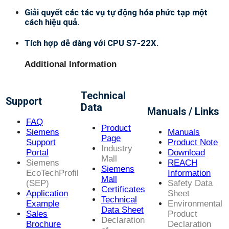
Giải quyết các tác vụ tự động hóa phức tạp một
cách hiệu quả.
Tích hợp dễ dàng với CPU S7-22X.
Additional Information
Technical
Support
Data
Manuals / Links
FAQ
Product
Siemens
Manuals
Page
Support
Product Note
Industry
Portal
Download
Mall
Siemens
REACH
Siemens
EcoTechProfil
Information
Mall
(SEP)
Safety Data
Certificates
Application
Sheet
Technical
Example
Environmental
Data Sheet
Sales
Product
Declaration
Brochure
Declaration