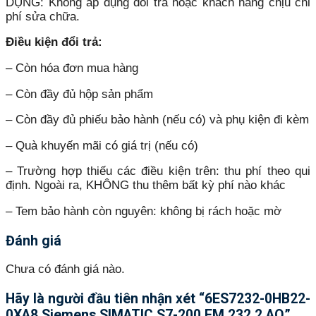
DỤNG: Không áp dụng đổi trả hoặc khách hàng chịu chi
phí sửa chữa.
Điều kiện đổi trả:
– Còn hóa đơn mua hàng
– Còn đầy đủ hộp sản phẩm
– Còn đầy đủ phiếu bảo hành (nếu có) và phụ kiện đi kèm
– Quà khuyến mãi có giá trị (nếu có)
– Trường hợp thiếu các điều kiện trên: thu phí theo qui
định. Ngoài ra, KHÔNG thu thêm bất kỳ phí nào khác
– Tem bảo hành còn nguyên: không bị rách hoặc mờ
Đánh giá
Chưa có đánh giá nào.
Hãy là người đầu tiên nhận xét “6ES7232-0HB22-
0XA8 Siemens SIMATIC S7-200 EM 232 2 AQ”