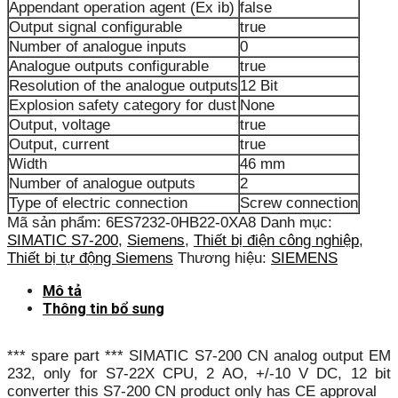
Appendant operation agent (Ex ib)
false
Output signal configurable
true
Number of analogue inputs
0
Analogue outputs configurable
true
Resolution of the analogue outputs
12 Bit
Explosion safety category for dust
None
Output, voltage
true
Output, current
true
Width
46 mm
Number of analogue outputs
2
Type of electric connection
Screw connection
Mã sản phẩm:
6ES7232-0HB22-0XA8
Danh mục:
SIMATIC S7-200
,
Siemens
,
Thiết bị điện công nghiệp
,
Thiết bị tự động Siemens
Thương hiệu:
SIEMENS
Mô tả
Thông tin bổ sung
*** spare part *** SIMATIC S7-200 CN analog output EM
232, only for S7-22X CPU, 2 AO, +/-10 V DC, 12 bit
converter this S7-200 CN product only has CE approval