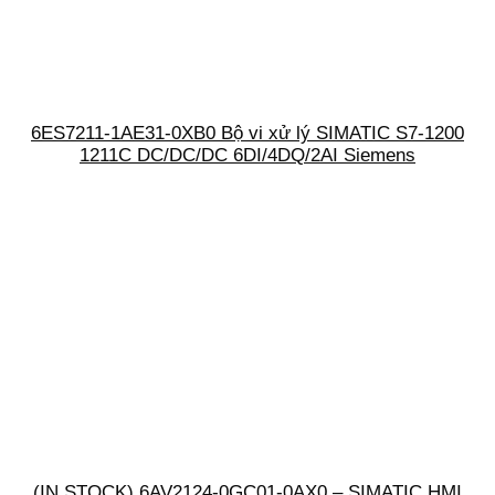
6ES7211-1AE31-0XB0 Bộ vi xử lý SIMATIC S7-1200
1211C DC/DC/DC 6DI/4DQ/2AI Siemens
(IN STOCK) 6AV2124-0GC01-0AX0 – SIMATIC HMI