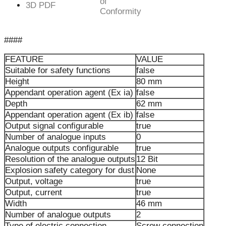
of
3D PDF
Conformity
####
FEATURE
VALUE
Suitable for safety functions
false
Height
80 mm
Appendant operation agent (Ex ia)
false
Depth
62 mm
Appendant operation agent (Ex ib)
false
Output signal configurable
true
Number of analogue inputs
0
Analogue outputs configurable
true
Resolution of the analogue outputs
12 Bit
Explosion safety category for dust
None
Output, voltage
true
Output, current
true
Width
46 mm
Number of analogue outputs
2
Type of electric connection
Screw connection