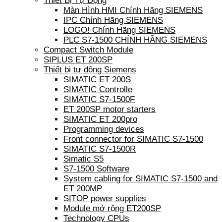
Thiết Bị Tự Động
Màn Hình HMI Chính Hãng SIEMENS
IPC Chính Hãng SIEMENS
LOGO! Chính Hãng SIEMENS
PLC S7-1500 CHÍNH HÃNG SIEMENS
Compact Switch Module
SIPLUS ET 200SP
Thiết bị tự động Siemens
SIMATIC ET 200S
SIMATIC Controlle
SIMATIC S7-1500F
ET 200SP motor starters
SIMATIC ET 200pro
Programming devices
Front connector for SIMATIC S7-1500
SIMATIC S7-1500R
Simatic S5
S7-1500 Software
System cabling for SIMATIC S7-1500 and
ET 200MP
SITOP power supplies
Module mở rộng ET200SP
Technology CPUs