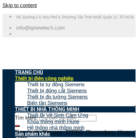
Skip to content
H5, Đường C4, Khu Phố 4, Phường Tân Thới Nhất, Quận 12, TP. HCM
info@tpnewtech.com
TRANG CHỦ
Thiết bị điện công nghiệp
Thiết bị tự động Siemens
Thiết bị đóng cắt Siemens
Thiết bị đo lường Siemens
Biến tần Siemens
THIẾT BỊ NHÀ THÔNG MINH
Thiết Bị Vệ Sinh Cảm Ứng
Tìm kiếm:
Khóa thông minh Hune
Hệ thống nhà thông minh
Tìm nhanh:
Siemens
,
TPPRO
,
Pfannenberg
,
Hune
,
Sản phẩm khác