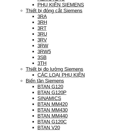
PHỤ KIỆN SIEMENS
Thiết bị đóng cắt Siemens
3RA
3RH
3RT
3RU
3RV
3RW
3RW5
3SB
3TH
Thiết bị đo lường Siemens
CÁC LOẠI PHỤ KIỆN
Biến tần Siemens
BTAN G120
BTAN G120P
SINAMICS
BTAN MM420
BTAN MM430
BTAN MM440
BTAN G120C
BTAN V20