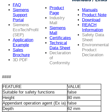
FAQ
Product
Siemens
Manuals
Page
Support
Product Note
Industry
Portal
Download
Mall
Siemens
REACH
Siemens
EcoTechProfil
Information
Mall
(SEP)
Safety Data
Certificates
Application
Sheet
Technical
Example
Environmental
Data Sheet
Sales
Product
Declaration
Brochure
Declaration
of
3D PDF
Conformity
####
FEATURE
VALUE
Suitable for safety functions
false
Height
80 mm
Appendant operation agent (Ex ia)
false
Depth
62 mm