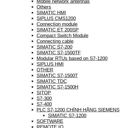
Mobile network antennas
Others
SIMATIC HMI
SIPLUS CMS1200
Connection module
SIMATIC ET 200SP
Compact Switch Module
Connecting cable
SIMATIC S7-200
SIMATIC S7-1500TF
Modular RTUs based on S7-1200
SIPLUS HMI
OTHER
SIMATIC S7-1500T
SIMATIC TDC
SIMATIC S7-1500H
SITOP
S7-300
S7-400
PLC S7-1200 CHÍNH HÃNG SIEMENS
SIMATIC S7-1200
SOFTWARE
REMOTE IO