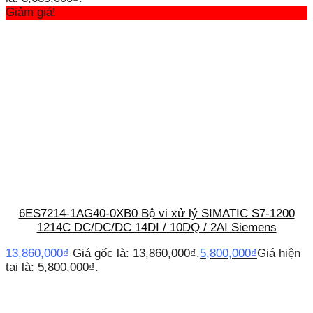
Giảm giá!
6ES7214-1AG40-0XB0 Bộ vi xử lý SIMATIC S7-1200
1214C DC/DC/DC 14DI / 10DQ / 2AI Siemens
13,860,000
₫
Giá gốc là: 13,860,000₫.
5,800,000
₫
Giá hiện
tại là: 5,800,000₫.