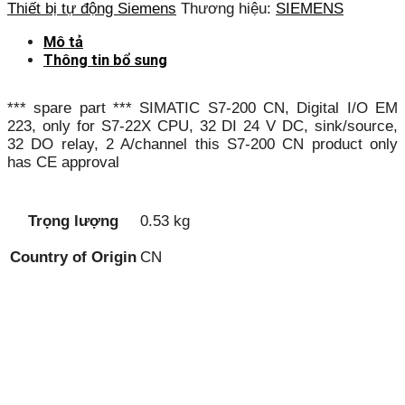
Thiết bị tự động Siemens
Thương hiệu:
SIEMENS
Mô tả
Thông tin bổ sung
*** spare part *** SIMATIC S7-200 CN, Digital I/O EM
223, only for S7-22X CPU, 32 DI 24 V DC, sink/source,
32 DO relay, 2 A/channel this S7-200 CN product only
has CE approval
Trọng lượng
0.53 kg
Country of Origin
CN