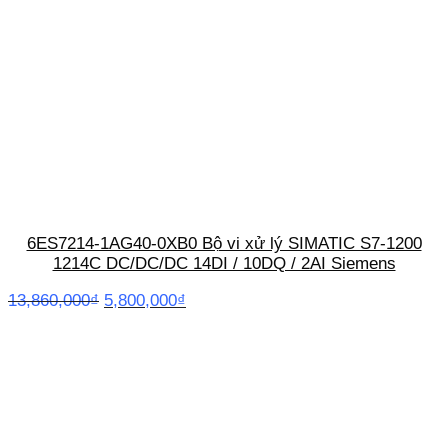
3,635,000₫.
6ES7214-1AG40-0XB0 Bộ vi xử lý SIMATIC S7-1200
1214C DC/DC/DC 14DI / 10DQ / 2AI Siemens
Giá
Giá
13,860,000
₫
5,800,000
₫
gốc
hiện
là:
tại
13,860,000₫.
là:
5,800,000₫.