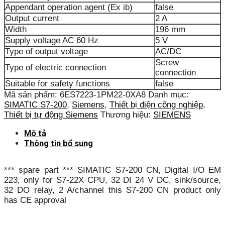
Appendant operation agent (Ex ib)
false
Output current
2 A
Width
196 mm
Supply voltage AC 60 Hz
5 V
Type of output voltage
AC/DC
Screw
Type of electric connection
connection
Suitable for safety functions
false
Mã sản phẩm:
6ES7223-1PM22-0XA8
Danh mục:
SIMATIC S7-200
,
Siemens
,
Thiết bị điện công nghiệp
,
Thiết bị tự động Siemens
Thương hiệu:
SIEMENS
Mô tả
Thông tin bổ sung
*** spare part *** SIMATIC S7-200 CN, Digital I/O EM
223, only for S7-22X CPU, 32 DI 24 V DC, sink/source,
32 DO relay, 2 A/channel this S7-200 CN product only
has CE approval