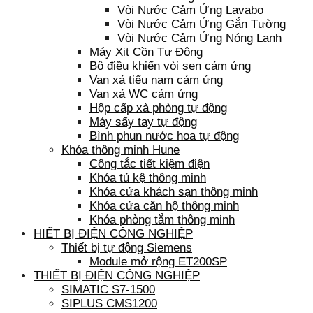
Vòi Nước Cảm Ứng Lavabo
Vòi Nước Cảm Ứng Gắn Tường
Vòi Nước Cảm Ứng Nóng Lạnh
Máy Xịt Cồn Tự Động
Bộ điều khiển vòi sen cảm ứng
Van xả tiểu nam cảm ứng
Van xả WC cảm ứng
Hộp cấp xà phòng tự động
Máy sấy tay tự động
Bình phun nước hoa tự động
Khóa thông minh Hune
Công tắc tiết kiệm điện
Khóa tủ kệ thông minh
Khóa cửa khách sạn thông minh
Khóa cửa căn hộ thông minh
Khóa phòng tắm thông minh
HIẾT BỊ ĐIỆN CÔNG NGHIỆP
Thiết bị tự động Siemens
Module mở rộng ET200SP
THIẾT BỊ ĐIỆN CÔNG NGHIỆP
SIMATIC S7-1500
SIPLUS CMS1200