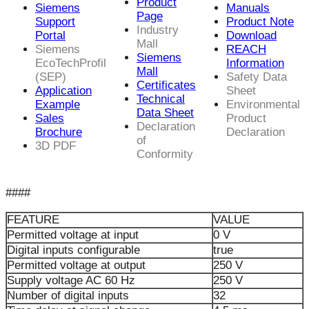
Product
Siemens
Manuals
Page
Support
Product Note
Industry
Portal
Download
Mall
Siemens
REACH
Siemens
EcoTechProfil
Information
Mall
(SEP)
Safety Data
Certificates
Application
Sheet
Technical
Example
Environmental
Data Sheet
Sales
Product
Declaration
Brochure
Declaration
of
3D PDF
Conformity
####
FEATURE
VALUE
Permitted voltage at input
0 V
Digital inputs configurable
true
Permitted voltage at output
250 V
Supply voltage AC 60 Hz
250 V
Number of digital inputs
32