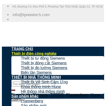
Skip
H5, Đường C4, Khu Phố 4, Phường Tân Thới Nhất, Quận 12, TP. HCM
to
info@tpnewtech.com
content
TRANG CHỦ
Thiết bị điện công nghiệp
Thiết bị tự động Siemens
Thiết bị đóng cắt Siemens
Thiết bị đo lường Siemens
Biến tần Siemens
THIẾT BỊ NHÀ THÔNG MINH
Thiết Bị Vệ Sinh Cảm Ứng
Tìm
Khóa thông minh Hune
kiếm:
Hệ thống nhà thông minh
Tìm nhanh:
Siemens
,
TPPRO
,
Pfannenberg
,
Hune
,
Sản phẩm khác
Stern
Pfannenberg
Sản phẩm mới