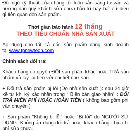
Đội ngũ kỹ thuật của chúng tôi luôn sẵn sàng tư vấn và
hướng dẫn quý khách sửa chữa bảo trì hay bất cứ điều
gì liên quan đến sản phẩm.
12 tháng
Thời gian bảo hành
THEO TIÊU CHUẨN NHÀ SẢN XUẤT
Áp dụng cho tất cả các sản phẩm đang kinh doanh
tại
www.tpnewtech.com
Chính sách đổi trả:
Khách hàng có quyền ĐỔI sản phẩm khác hoặc TRẢ sản
phẩm và lấy lại tiền với chi tiết như sau:
+ Đổi trả sản phẩm bị lỗi (Do nhà sản xuất ): sau 24 giờ
kề từ khi ký xác nhận trong “ Biên bản giao nhận” :
ĐỔI
TRẢ MIỄN PHÍ HOẶC HOÀN TIỀN
( không bao gồm phí
vận chuyển )
+ Sản phẩm “Không bị lỗi” hoặc “Bị lỗi” do NGƯỜI SỬ
DỤNG: Không áp dụng đổi trả hoặc khách hàng chịu chi
phí sửa chữa.