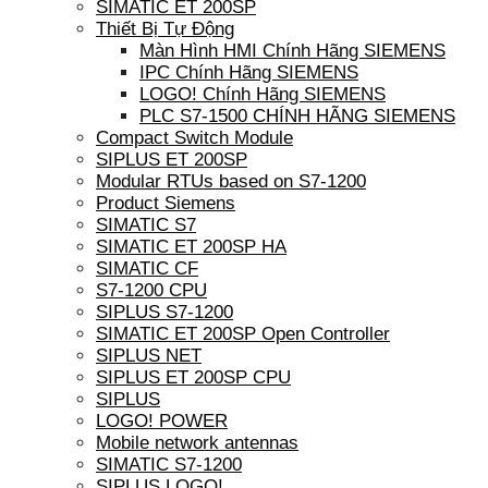
SIMATIC ET 200SP
Thiết Bị Tự Động
Màn Hình HMI Chính Hãng SIEMENS
IPC Chính Hãng SIEMENS
LOGO! Chính Hãng SIEMENS
PLC S7-1500 CHÍNH HÃNG SIEMENS
Compact Switch Module
SIPLUS ET 200SP
Modular RTUs based on S7-1200
Product Siemens
SIMATIC S7
SIMATIC ET 200SP HA
SIMATIC CF
S7-1200 CPU
SIPLUS S7-1200
SIMATIC ET 200SP Open Controller
SIPLUS NET
SIPLUS ET 200SP CPU
SIPLUS
LOGO! POWER
Mobile network antennas
SIMATIC S7-1200
SIPLUS LOGO!