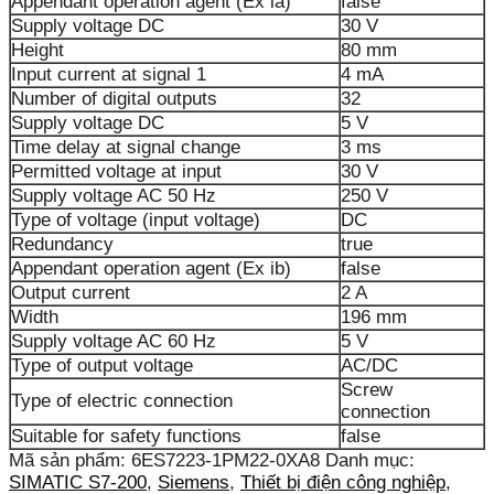
Appendant operation agent (Ex ia)
false
Supply voltage DC
30 V
Height
80 mm
Input current at signal 1
4 mA
Number of digital outputs
32
Supply voltage DC
5 V
Time delay at signal change
3 ms
Permitted voltage at input
30 V
Supply voltage AC 50 Hz
250 V
Type of voltage (input voltage)
DC
Redundancy
true
Appendant operation agent (Ex ib)
false
Output current
2 A
Width
196 mm
Supply voltage AC 60 Hz
5 V
Type of output voltage
AC/DC
Screw
Type of electric connection
connection
Suitable for safety functions
false
Mã sản phẩm:
6ES7223-1PM22-0XA8
Danh mục:
SIMATIC S7-200
,
Siemens
,
Thiết bị điện công nghiệp
,