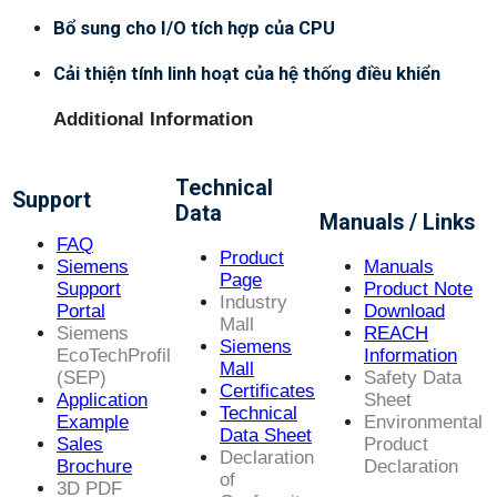
Bổ sung cho I/O tích hợp của CPU
Cải thiện tính linh hoạt của hệ thống điều khiển
Additional Information
Technical
Support
Data
Manuals / Links
FAQ
Product
Siemens
Manuals
Page
Support
Product Note
Industry
Portal
Download
Mall
Siemens
REACH
Siemens
EcoTechProfil
Information
Mall
(SEP)
Safety Data
Certificates
Application
Sheet
Technical
Example
Environmental
Data Sheet
Sales
Product
Declaration
Brochure
Declaration
of
3D PDF