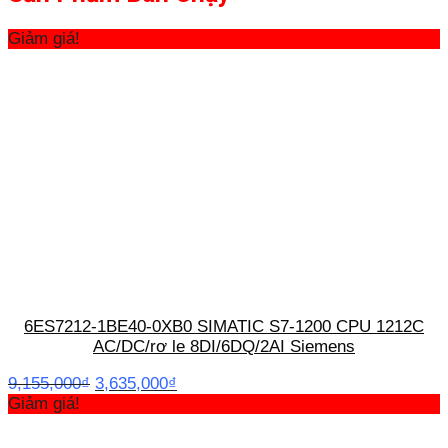
Giảm giá!
6ES7212-1BE40-0XB0 SIMATIC S7-1200 CPU 1212C
AC/DC/rơ le 8DI/6DQ/2AI Siemens
Giá
Giá
9,155,000
₫
3,635,000
₫
gốc
hiện
Giảm giá!
là:
tại
9,155,000₫.
là: