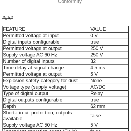
Conformity
####
FEATURE
VALUE
Permitted voltage at input
0 V
Digital inputs configurable
true
Permitted voltage at output
250 V
Supply voltage AC 60 Hz
250 V
Number of digital inputs
32
Time delay at signal change
4.5 ms
Permitted voltage at output
5 V
Explosion safety category for dust
None
Voltage type (supply voltage)
AC/DC
Type of digital output
Relay
Digital outputs configurable
true
Depth
62 mm
Short-circuit protection, outputs
false
available
Supply voltage AC 50 Hz
5 V