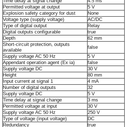
Time delay at signal change
4.5 ms
Permitted voltage at output
5 V
Explosion safety category for dust
None
Voltage type (supply voltage)
AC/DC
Type of digital output
Relay
Digital outputs configurable
true
Depth
62 mm
Short-circuit protection, outputs
false
available
Supply voltage AC 50 Hz
5 V
Appendant operation agent (Ex ia)
false
Supply voltage DC
30 V
Height
80 mm
Input current at signal 1
4 mA
Number of digital outputs
32
Supply voltage DC
5 V
Time delay at signal change
3 ms
Permitted voltage at input
30 V
Supply voltage AC 50 Hz
250 V
Type of voltage (input voltage)
DC
Redundancy
true