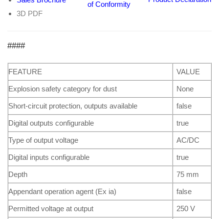
of Conformity
3D PDF
####
FEATURE
VALUE
Explosion safety category for dust
None
Short-circuit protection, outputs available
false
Digital outputs configurable
true
Type of output voltage
AC/DC
Digital inputs configurable
true
Depth
75 mm
Appendant operation agent (Ex ia)
false
Permitted voltage at output
250 V