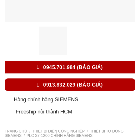
0945.701.984 (BÁO GIÁ)
0913.832.029 (BÁO GIÁ)
Hàng chính hãng SIEMENS
Freeship nội thành HCM
TRANG CHỦ
/
THIẾT BỊ ĐIỆN CÔNG NGHIỆP
/
THIẾT BỊ TỰ ĐỘNG
SIEMENS
/
PLC S7-1200 CHÍNH HÃNG SIEMENS