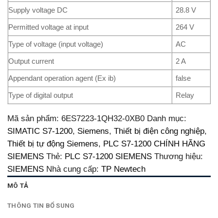
Supply voltage DC
28.8 V
Permitted voltage at input
264 V
Type of voltage (input voltage)
AC
Output current
2 A
Appendant operation agent (Ex ib)
false
Type of digital output
Relay
Mã sản phẩm:
6ES7223-1QH32-0XB0
Danh mục:
SIMATIC S7-1200
,
Siemens
,
Thiết bị điện công nghiệp
,
Thiết bị tự động Siemens
,
PLC S7-1200 CHÍNH HÃNG
SIEMENS
Thẻ:
PLC S7-1200 SIEMENS
Thương hiệu:
SIEMENS
Nhà cung cấp:
TP Newtech
MÔ TẢ
THÔNG TIN BỔ SUNG