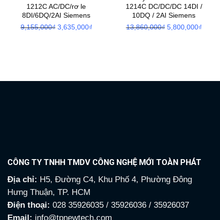
1212C AC/DC/rơ le
1214C DC/DC/DC 14DI /
8DI/6DQ/2AI Siemens
10DQ / 2AI Siemens
9,155,000
₫
Giá
3,635,000
₫
Giá
13,860,000
₫
Giá
5,800,000
₫
Giá
gốc
hiện
gốc
hiện
là:
tại
là:
tại
9,155,000₫.
là:
13,860,000₫.
là:
3,635,000₫.
5,800
CÔNG TY TNHH TMDV CÔNG NGHỆ MỚI TOÀN PHÁT
Địa chỉ:
H5, Đường C4, Khu Phố 4, Phường Đông
Hưng Thuận, TP. HCM
Điện thoại:
028 35926035 / 35926036 / 35926037
Email:
info@tpnewtech.com