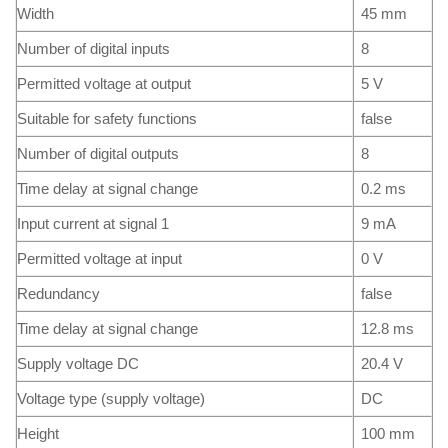
Width
45 mm
Number of digital inputs
8
Permitted voltage at output
5 V
Suitable for safety functions
false
Number of digital outputs
8
Time delay at signal change
0.2 ms
Input current at signal 1
9 mA
Permitted voltage at input
0 V
Redundancy
false
Time delay at signal change
12.8 ms
Supply voltage DC
20.4 V
Voltage type (supply voltage)
DC
Height
100 mm