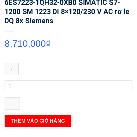
6ES7223-1QH32-0XB0 SIMATIC S7-
1200 SM 1223 DI 8×120/230 V AC rơ le
DQ 8x Siemens
8,710,000
₫
6ES7223-
1QH32-
0XB0
SIMATIC
S7-
1200
THÊM VÀO GIỎ HÀNG
SM
1223