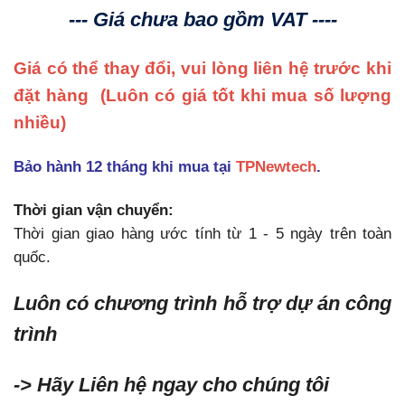
DI
--- Giá chưa bao gồm VAT ----
8x120/230
V
Giá có thể thay đổi, vui lòng liên hệ trước khi
AC
rơ
đặt hàng
(Luôn có giá tốt khi mua số lượng
le
nhiều)
DQ
8x
Bảo hành 12 tháng khi mua tại
TPNewtech
.
Siemens
số
Thời gian vận chuyển:
lượng
Thời gian giao hàng ước tính từ 1 - 5 ngày trên toàn
quốc.
Luôn có chương trình hỗ trợ dự án công
trình
-> Hãy Liên hệ ngay cho chúng tôi