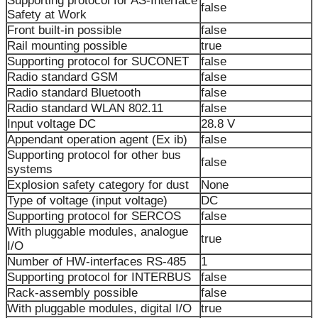
Supporting protocol for AS-Interface
false
Safety at Work
Front built-in possible
false
Rail mounting possible
true
Supporting protocol for SUCONET
false
Radio standard GSM
false
Radio standard Bluetooth
false
Radio standard WLAN 802.11
false
Input voltage DC
28.8 V
Appendant operation agent (Ex ib)
false
Supporting protocol for other bus
false
systems
Explosion safety category for dust
None
Type of voltage (input voltage)
DC
Supporting protocol for SERCOS
false
With pluggable modules, analogue
true
I/O
Number of HW-interfaces RS-485
1
Supporting protocol for INTERBUS
false
Rack-assembly possible
false
With pluggable modules, digital I/O
true