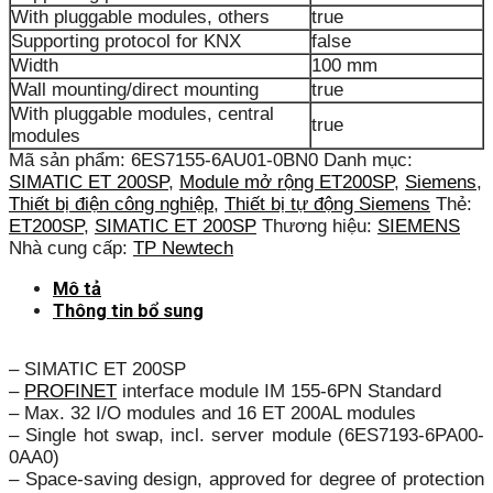
With pluggable modules, others
true
Supporting protocol for KNX
false
Width
100 mm
Wall mounting/direct mounting
true
With pluggable modules, central
true
modules
Mã sản phẩm:
6ES7155-6AU01-0BN0
Danh mục:
SIMATIC ET 200SP
,
Module mở rộng ET200SP
,
Siemens
,
Thiết bị điện công nghiệp
,
Thiết bị tự động Siemens
Thẻ:
ET200SP
,
SIMATIC ET 200SP
Thương hiệu:
SIEMENS
Nhà cung cấp:
TP Newtech
Mô tả
Thông tin bổ sung
– SIMATIC ET 200SP
–
PROFINET
interface module IM 155-6PN Standard
– Max. 32 I/O modules and 16 ET 200AL modules
– Single hot swap, incl. server module (6ES7193-6PA00-
0AA0)
– Space-saving design, approved for degree of protection