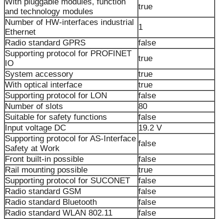
With pluggable modules, function
true
and technology modules
Number of HW-interfaces industrial
1
Ethernet
Radio standard GPRS
false
Supporting protocol for PROFINET
true
IO
System accessory
true
With optical interface
true
Supporting protocol for LON
false
Number of slots
80
Suitable for safety functions
false
Input voltage DC
19.2 V
Supporting protocol for AS-Interface
false
Safety at Work
Front built-in possible
false
Rail mounting possible
true
Supporting protocol for SUCONET
false
Radio standard GSM
false
Radio standard Bluetooth
false
Radio standard WLAN 802.11
false