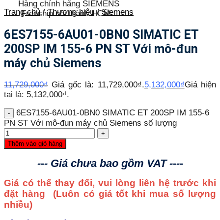
Hàng chính hãng SIEMENS
Trang chủ
/
Thương hiệu
/
Siemens
Freeship nội thành HCM
6ES7155-6AU01-0BN0 SIMATIC ET
200SP IM 155-6 PN ST Với mô-đun
máy chủ Siemens
11,729,000
₫
Giá gốc là: 11,729,000₫.
5,132,000
₫
Giá hiện
tại là: 5,132,000₫.
6ES7155-6AU01-0BN0 SIMATIC ET 200SP IM 155-6
PN ST Với mô-đun máy chủ Siemens số lượng
Thêm vào giỏ hàng
--- Giá chưa bao gồm VAT ----
Giá có thể thay đổi, vui lòng liên hệ trước khi
đặt hàng
(Luôn có giá tốt khi mua số lượng
nhiều)