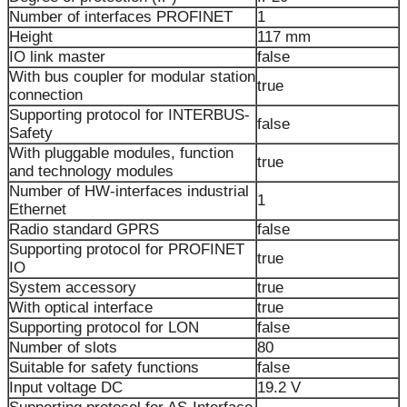
Number of interfaces PROFINET
1
Height
117 mm
IO link master
false
With bus coupler for modular station
true
connection
Supporting protocol for INTERBUS-
false
Safety
With pluggable modules, function
true
and technology modules
Number of HW-interfaces industrial
1
Ethernet
Radio standard GPRS
false
Supporting protocol for PROFINET
true
IO
System accessory
true
With optical interface
true
Supporting protocol for LON
false
Number of slots
80
Suitable for safety functions
false
Input voltage DC
19.2 V