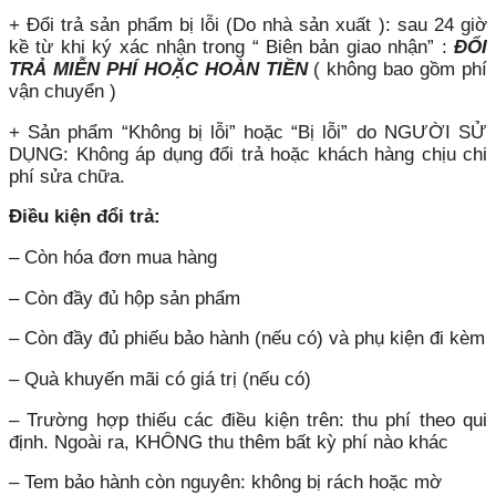
+ Đổi trả sản phẩm bị lỗi (Do nhà sản xuất ): sau 24 giờ
kề từ khi ký xác nhận trong “ Biên bản giao nhận” :
ĐỔI
TRẢ MIỄN PHÍ HOẶC HOÀN TIỀN
( không bao gồm phí
vận chuyển )
+ Sản phẩm “Không bị lỗi” hoặc “Bị lỗi” do NGƯỜI SỬ
DỤNG: Không áp dụng đổi trả hoặc khách hàng chịu chi
phí sửa chữa.
Điều kiện đổi trả:
– Còn hóa đơn mua hàng
– Còn đầy đủ hộp sản phẩm
– Còn đầy đủ phiếu bảo hành (nếu có) và phụ kiện đi kèm
– Quà khuyến mãi có giá trị (nếu có)
– Trường hợp thiếu các điều kiện trên: thu phí theo qui
định. Ngoài ra, KHÔNG thu thêm bất kỳ phí nào khác
– Tem bảo hành còn nguyên: không bị rách hoặc mờ