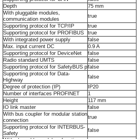
Depth
75 mm
With pluggable modules,
true
communication modules
Supporting protocol for TCP/IP
true
Supporting protocol for PROFIBUS
true
With integrated power supply
false
Max. input current DC
0.9 A
Supporting protocol for DeviceNet
false
Radio standard UMTS
false
Supporting protocol for SafetyBUS p
false
Supporting protocol for Data-
false
Highway
Degree of protection (IP)
IP20
Number of interfaces PROFINET
1
Height
117 mm
IO link master
false
With bus coupler for modular station
true
connection
Supporting protocol for INTERBUS-
false
Safety