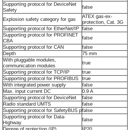
Supporting protocol for DeviceNet
false
Safety
ATEX gas-ex-
Explosion safety category for gas
protection, Cat. 3G
Supporting protocol for EtherNet/IP
false
Supporting protocol for PROFINET
false
CBA
Supporting protocol for CAN
false
Depth
75 mm
With pluggable modules,
true
communication modules
Supporting protocol for TCP/IP
true
Supporting protocol for PROFIBUS
true
With integrated power supply
false
Max. input current DC
0.9 A
Supporting protocol for DeviceNet
false
Radio standard UMTS
false
Supporting protocol for SafetyBUS p
false
Supporting protocol for Data-
false
Highway
Degree of protection (IP)
IP20