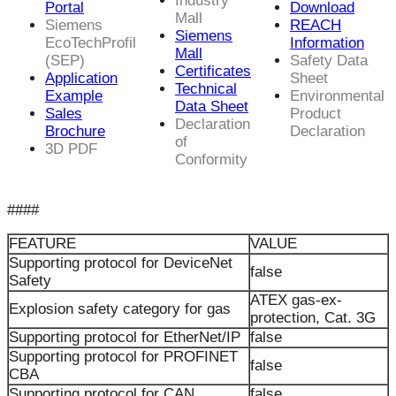
Industry
Portal
Download
Mall
Siemens
REACH
Siemens
EcoTechProfil
Information
Mall
(SEP)
Safety Data
Certificates
Application
Sheet
Technical
Example
Environmental
Data Sheet
Sales
Product
Declaration
Brochure
Declaration
of
3D PDF
Conformity
####
FEATURE
VALUE
Supporting protocol for DeviceNet
false
Safety
ATEX gas-ex-
Explosion safety category for gas
protection, Cat. 3G
Supporting protocol for EtherNet/IP
false
Supporting protocol for PROFINET
false
CBA
Supporting protocol for CAN
false