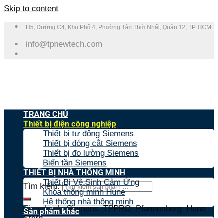
Skip to content
H5, Đường C4, Khu Phố 4, Phường Tân Thới Nhất, Quận 12, TP. HCM
info@tpnewtech.com
TRANG CHỦ
Thiết bị điện công nghiệp
Thiết bị tự động Siemens
Thiết bị đóng cắt Siemens
Thiết bị đo lường Siemens
Biến tần Siemens
THIẾT BỊ NHÀ THÔNG MINH
Thiết Bị Vệ Sinh Cảm Ứng
Tìm kiếm:
Khóa thông minh Hune
Hệ thống nhà thông minh
Tìm nhanh:
Siemens
,
TPPRO
,
Pfannenberg
,
Hune
,
Sản phẩm khác