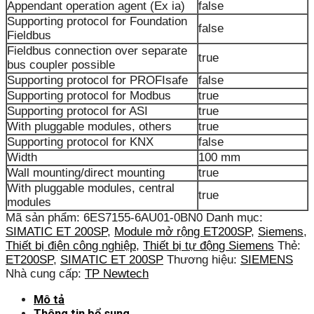
Appendant operation agent (Ex ia)
false
Supporting protocol for Foundation
false
Fieldbus
Fieldbus connection over separate
true
bus coupler possible
Supporting protocol for PROFIsafe
false
Supporting protocol for Modbus
true
Supporting protocol for ASI
true
With pluggable modules, others
true
Supporting protocol for KNX
false
Width
100 mm
Wall mounting/direct mounting
true
With pluggable modules, central
true
modules
Mã sản phẩm:
6ES7155-6AU01-0BN0
Danh mục:
SIMATIC ET 200SP
,
Module mở rộng ET200SP
,
Siemens
,
Thiết bị điện công nghiệp
,
Thiết bị tự động Siemens
Thẻ:
ET200SP
,
SIMATIC ET 200SP
Thương hiệu:
SIEMENS
Nhà cung cấp:
TP Newtech
Mô tả
Thông tin bổ sung