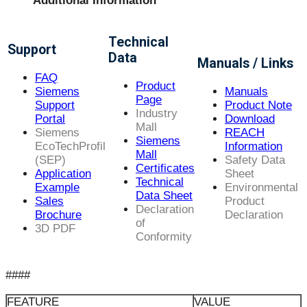
Additional Information
Technical
Support
Data
Manuals / Links
FAQ
Product
Siemens
Manuals
Page
Support
Product Note
Industry
Portal
Download
Mall
Siemens
REACH
Siemens
EcoTechProfil
Information
Mall
(SEP)
Safety Data
Certificates
Application
Sheet
Technical
Example
Environmental
Data Sheet
Sales
Product
Declaration
Brochure
Declaration
of
3D PDF
Conformity
####
FEATURE
VALUE