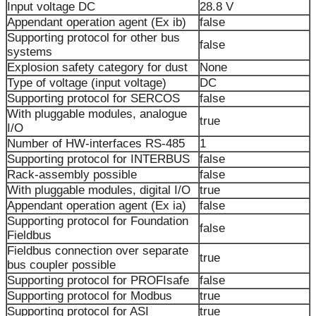
Input voltage DC
28.8 V
Appendant operation agent (Ex ib)
false
Supporting protocol for other bus
false
systems
Explosion safety category for dust
None
Type of voltage (input voltage)
DC
Supporting protocol for SERCOS
false
With pluggable modules, analogue
true
I/O
Number of HW-interfaces RS-485
1
Supporting protocol for INTERBUS
false
Rack-assembly possible
false
With pluggable modules, digital I/O
true
Appendant operation agent (Ex ia)
false
Supporting protocol for Foundation
false
Fieldbus
Fieldbus connection over separate
true
bus coupler possible
Supporting protocol for PROFIsafe
false
Supporting protocol for Modbus
true
Supporting protocol for ASI
true