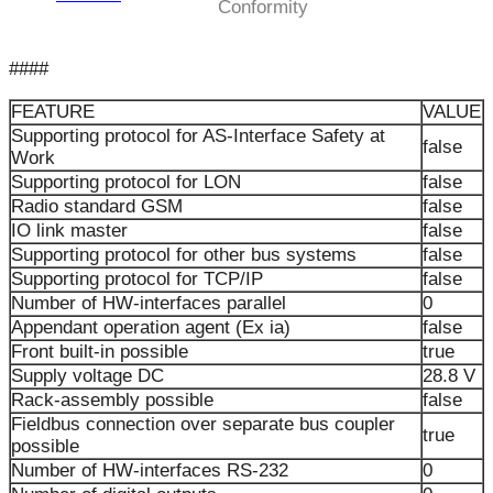
Conformity
####
FEATURE
VALUE
Supporting protocol for AS-Interface Safety at
false
Work
Supporting protocol for LON
false
Radio standard GSM
false
IO link master
false
Supporting protocol for other bus systems
false
Supporting protocol for TCP/IP
false
Number of HW-interfaces parallel
0
Appendant operation agent (Ex ia)
false
Front built-in possible
true
Supply voltage DC
28.8 V
Rack-assembly possible
false
Fieldbus connection over separate bus coupler
true
possible
Number of HW-interfaces RS-232
0