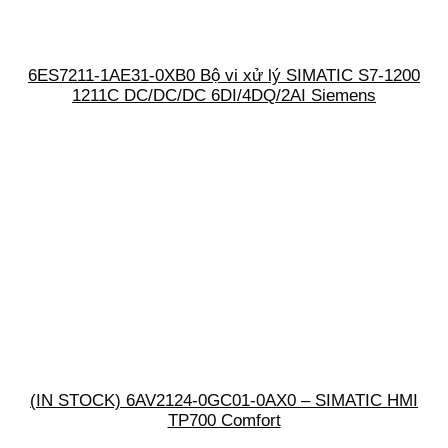
6ES7211-1AE31-0XB0 Bộ vi xử lý SIMATIC S7-1200
1211C DC/DC/DC 6DI/4DQ/2AI Siemens
(IN STOCK) 6AV2124-0GC01-0AX0 – SIMATIC HMI
TP700 Comfort