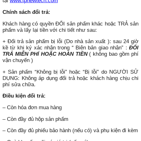
tại
www.tpnewtech.com
Chính sách đổi trả:
Khách hàng có quyền ĐỔI sản phẩm khác hoặc TRẢ sản
phẩm và lấy lại tiền với chi tiết như sau:
+ Đổi trả sản phẩm bị lỗi (Do nhà sản xuất ): sau 24 giờ
kề từ khi ký xác nhận trong “ Biên bản giao nhận” :
ĐỔI
TRẢ MIỄN PHÍ HOẶC HOÀN TIỀN
( không bao gồm phí
vận chuyển )
+ Sản phẩm “Không bị lỗi” hoặc “Bị lỗi” do NGƯỜI SỬ
DỤNG: Không áp dụng đổi trả hoặc khách hàng chịu chi
phí sửa chữa.
Điều kiện đổi trả:
– Còn hóa đơn mua hàng
– Còn đầy đủ hộp sản phẩm
– Còn đầy đủ phiếu bảo hành (nếu có) và phụ kiện đi kèm