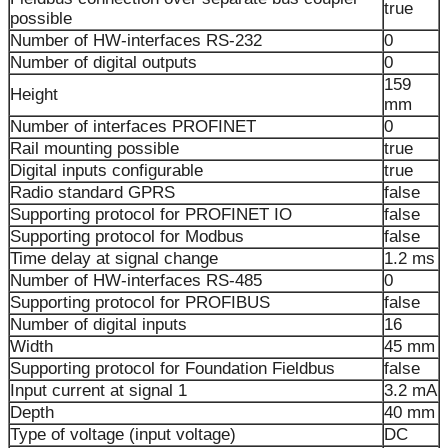
true
possible
Number of HW-interfaces RS-232
0
Number of digital outputs
0
159
Height
mm
Number of interfaces PROFINET
0
Rail mounting possible
true
Digital inputs configurable
true
Radio standard GPRS
false
Supporting protocol for PROFINET IO
false
Supporting protocol for Modbus
false
Time delay at signal change
1.2 ms
Number of HW-interfaces RS-485
0
Supporting protocol for PROFIBUS
false
Number of digital inputs
16
Width
45 mm
Supporting protocol for Foundation Fieldbus
false
Input current at signal 1
3.2 mA
Depth
40 mm
Type of voltage (input voltage)
DC