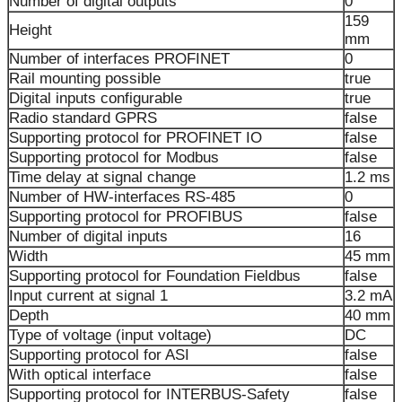
Number of digital outputs
0
159
Height
mm
Number of interfaces PROFINET
0
Rail mounting possible
true
Digital inputs configurable
true
Radio standard GPRS
false
Supporting protocol for PROFINET IO
false
Supporting protocol for Modbus
false
Time delay at signal change
1.2 ms
Number of HW-interfaces RS-485
0
Supporting protocol for PROFIBUS
false
Number of digital inputs
16
Width
45 mm
Supporting protocol for Foundation Fieldbus
false
Input current at signal 1
3.2 mA
Depth
40 mm
Type of voltage (input voltage)
DC
Supporting protocol for ASI
false
With optical interface
false
Supporting protocol for INTERBUS-Safety
false