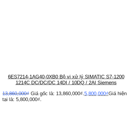
6ES7214-1AG40-0XB0 Bộ vi xử lý SIMATIC S7-1200
1214C DC/DC/DC 14DI / 10DQ / 2AI Siemens
13,860,000
₫
Giá gốc là: 13,860,000₫.
5,800,000
₫
Giá hiện
tại là: 5,800,000₫.