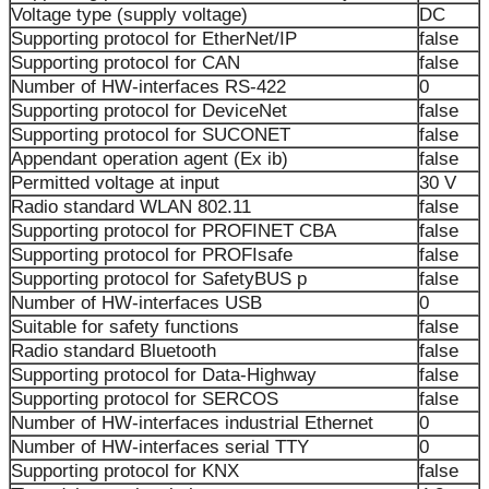
Voltage type (supply voltage)
DC
Supporting protocol for EtherNet/IP
false
Supporting protocol for CAN
false
Number of HW-interfaces RS-422
0
Supporting protocol for DeviceNet
false
Supporting protocol for SUCONET
false
Appendant operation agent (Ex ib)
false
Permitted voltage at input
30 V
Radio standard WLAN 802.11
false
Supporting protocol for PROFINET CBA
false
Supporting protocol for PROFIsafe
false
Supporting protocol for SafetyBUS p
false
Number of HW-interfaces USB
0
Suitable for safety functions
false
Radio standard Bluetooth
false
Supporting protocol for Data-Highway
false
Supporting protocol for SERCOS
false
Number of HW-interfaces industrial Ethernet
0
Number of HW-interfaces serial TTY
0
Supporting protocol for KNX
false