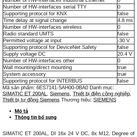
Number of HW-interfaces industrial Ethernet
0
Number of HW-interfaces serial TTY
0
Supporting protocol for KNX
false
Time delay at signal change
4.8 ms
Number of HW-interfaces wireless
0
Radio standard UMTS
false
Permitted voltage at input
-30 V
Supporting protocol for DeviceNet Safety
false
Supply voltage DC
20.4 V
Number of HW-interfaces other
0
Wall mounting/direct mounting
true
System accessory
true
Supporting protocol for INTERBUS
false
Mã sản phẩm:
6ES7141-5AH00-0BA0
Danh mục:
SIMATIC ET 200AL
,
Siemens
,
Thiết bị điện công nghiệp
,
Thiết bị tự động Siemens
Thương hiệu:
SIEMENS
Mô tả
Thông tin bổ sung
SIMATIC ET 200AL, DI 16x 24 V DC, 8x M12, Degree of