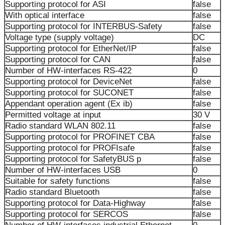
Supporting protocol for ASI
false
With optical interface
false
Supporting protocol for INTERBUS-Safety
false
Voltage type (supply voltage)
DC
Supporting protocol for EtherNet/IP
false
Supporting protocol for CAN
false
Number of HW-interfaces RS-422
0
Supporting protocol for DeviceNet
false
Supporting protocol for SUCONET
false
Appendant operation agent (Ex ib)
false
Permitted voltage at input
30 V
Radio standard WLAN 802.11
false
Supporting protocol for PROFINET CBA
false
Supporting protocol for PROFIsafe
false
Supporting protocol for SafetyBUS p
false
Number of HW-interfaces USB
0
Suitable for safety functions
false
Radio standard Bluetooth
false
Supporting protocol for Data-Highway
false
Supporting protocol for SERCOS
false