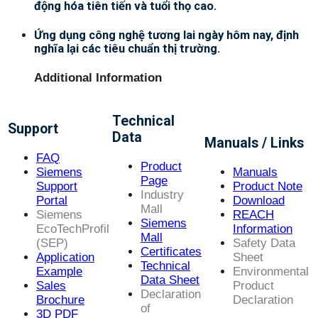
động hóa tiên tiến và tuổi thọ cao.
Ứng dụng công nghệ tương lai ngày hôm nay, định
nghĩa lại các tiêu chuẩn thị trường.
Additional Information
Technical
Support
Data
Manuals / Links
FAQ
Product
Siemens
Manuals
Page
Support
Product Note
Industry
Portal
Download
Mall
Siemens
REACH
Siemens
EcoTechProfil
Information
Mall
(SEP)
Safety Data
Certificates
Application
Sheet
Technical
Example
Environmental
Data Sheet
Sales
Product
Declaration
Brochure
Declaration
of
3D PDF