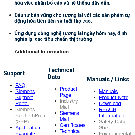
hóa việc phân bổ cáp và hệ thống dây dẫn.
Đầu tư bền vững cho tương lai với các sản phẩm tự
động hóa tiên tiến và tuổi thọ cao.
Ứng dụng công nghệ tương lai ngày hôm nay, định
nghĩa lại các tiêu chuẩn thị trường.
Additional Information
Technical
Support
Data
Manuals / Links
FAQ
Product
Siemens
Manuals
Page
Support
Product Note
Industry
Portal
Download
Mall
Siemens
REACH
Siemens
EcoTechProfil
Information
Mall
(SEP)
Safety Data
Certificates
Application
Sheet
Technical
Example
Environmental