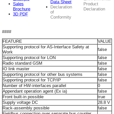
Data Sheet
Sales
Product
Declaration
Brochure
Declaration
of
3D PDF
Conformity
####
FEATURE
VALUE
Supporting protocol for AS-Interface Safety at
false
Work
Supporting protocol for LON
false
Radio standard GSM
false
IO link master
false
Supporting protocol for other bus systems
false
Supporting protocol for TCP/IP
false
Number of HW-interfaces parallel
0
Appendant operation agent (Ex ia)
false
Front built-in possible
true
Supply voltage DC
28.8 V
Rack-assembly possible
false
Fieldbus connection over separate bus coupler