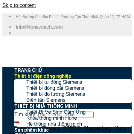
Skip to content
H5, Đường C4, Khu Phố 4, Phường Tân Thới Nhất, Quận 12, TP. HCM
info@tpnewtech.com
TRANG CHỦ
Thiết bị điện công nghiệp
Thiết bị tự động Siemens
Thiết bị đóng cắt Siemens
Thiết bị đo lường Siemens
Biến tần Siemens
THIẾT BỊ NHÀ THÔNG MINH
Thiết Bị Vệ Sinh Cảm Ứng
Tìm kiếm:
Khóa thông minh Hune
Hệ thống nhà thông minh
Tìm nhanh:
Siemens
,
TPPRO
,
Pfannenberg
,
Hune
,
Sản phẩm khác