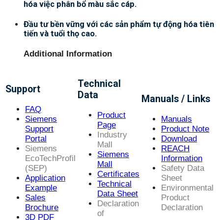
hóa việc phân bổ màu sắc cáp.
Đầu tư bền vững với các sản phẩm tự động hóa tiên
tiến và tuổi thọ cao.
Additional Information
Technical
Support
Data
Manuals / Links
FAQ
Product
Siemens
Manuals
Page
Support
Product Note
Industry
Portal
Download
Mall
Siemens
REACH
Siemens
EcoTechProfil
Information
Mall
(SEP)
Safety Data
Certificates
Application
Sheet
Technical
Example
Environmental
Data Sheet
Sales
Product
Declaration
Brochure
Declaration
of
3D PDF