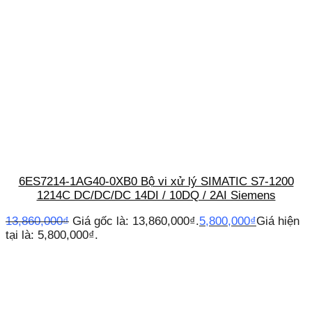
6ES7214-1AG40-0XB0 Bộ vi xử lý SIMATIC S7-1200
1214C DC/DC/DC 14DI / 10DQ / 2AI Siemens
13,860,000
₫
Giá gốc là: 13,860,000₫.
5,800,000
₫
Giá hiện
tại là: 5,800,000₫.