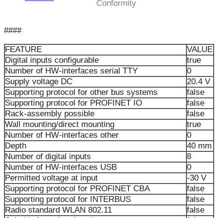
Conformity
####
FEATURE
VALUE
Digital inputs configurable
true
Number of HW-interfaces serial TTY
0
Supply voltage DC
20.4 V
Supporting protocol for other bus systems
false
Supporting protocol for PROFINET IO
false
Rack-assembly possible
false
Wall mounting/direct mounting
true
Number of HW-interfaces other
0
Depth
40 mm
Number of digital inputs
8
Number of HW-interfaces USB
0
Permitted voltage at input
-30 V
Supporting protocol for PROFINET CBA
false
Supporting protocol for INTERBUS
false
Radio standard WLAN 802.11
false