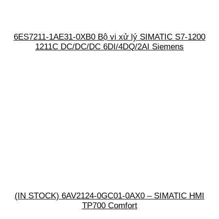
6ES7211-1AE31-0XB0 Bộ vi xử lý SIMATIC S7-1200
1211C DC/DC/DC 6DI/4DQ/2AI Siemens
(IN STOCK) 6AV2124-0GC01-0AX0 – SIMATIC HMI
TP700 Comfort