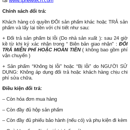
tại
www.tpnewtech.com
Chính sách đổi trả:
Khách hàng có quyền ĐỔI sản phẩm khác hoặc TRẢ sản
phẩm và lấy lại tiền với chi tiết như sau:
+ Đổi trả sản phẩm bị lỗi (Do nhà sản xuất ): sau 24 giờ
kề từ khi ký xác nhận trong “ Biên bản giao nhận” :
ĐỔI
TRẢ MIỄN PHÍ HOẶC HOÀN TIỀN
( không bao gồm phí
vận chuyển )
+ Sản phẩm “Không bị lỗi” hoặc “Bị lỗi” do NGƯỜI SỬ
DỤNG: Không áp dụng đổi trả hoặc khách hàng chịu chi
phí sửa chữa.
Điều kiện đổi trả:
– Còn hóa đơn mua hàng
– Còn đầy đủ hộp sản phẩm
– Còn đầy đủ phiếu bảo hành (nếu có) và phụ kiện đi kèm