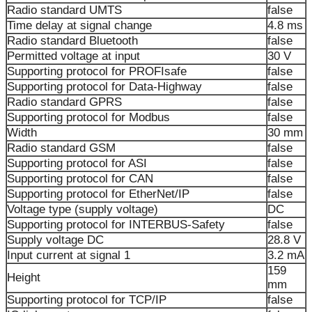
Radio standard UMTS
false
Time delay at signal change
4.8 ms
Radio standard Bluetooth
false
Permitted voltage at input
30 V
Supporting protocol for PROFIsafe
false
Supporting protocol for Data-Highway
false
Radio standard GPRS
false
Supporting protocol for Modbus
false
Width
30 mm
Radio standard GSM
false
Supporting protocol for ASI
false
Supporting protocol for CAN
false
Supporting protocol for EtherNet/IP
false
Voltage type (supply voltage)
DC
Supporting protocol for INTERBUS-Safety
false
Supply voltage DC
28.8 V
Input current at signal 1
3.2 mA
159
Height
mm
Supporting protocol for TCP/IP
false