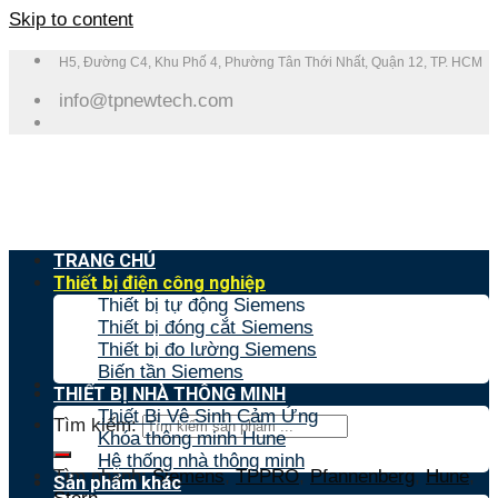
Skip to content
H5, Đường C4, Khu Phố 4, Phường Tân Thới Nhất, Quận 12, TP. HCM
info@tpnewtech.com
TRANG CHỦ
Thiết bị điện công nghiệp
Thiết bị tự động Siemens
Thiết bị đóng cắt Siemens
Thiết bị đo lường Siemens
Biến tần Siemens
THIẾT BỊ NHÀ THÔNG MINH
Thiết Bị Vệ Sinh Cảm Ứng
Tìm kiếm:
Khóa thông minh Hune
Hệ thống nhà thông minh
Tìm nhanh:
Siemens
,
TPPRO
,
Pfannenberg
,
Hune
,
Sản phẩm khác