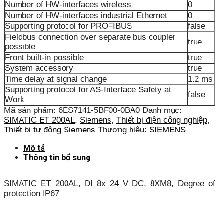
Number of HW-interfaces wireless
0
Number of HW-interfaces industrial Ethernet
0
Supporting protocol for PROFIBUS
false
Fieldbus connection over separate bus coupler
true
possible
Front built-in possible
true
System accessory
true
Time delay at signal change
1.2 ms
Supporting protocol for AS-Interface Safety at
false
Work
Mã sản phẩm:
6ES7141-5BF00-0BA0
Danh mục:
SIMATIC ET 200AL
,
Siemens
,
Thiết bị điện công nghiệp
,
Thiết bị tự động Siemens
Thương hiệu:
SIEMENS
Mô tả
Thông tin bổ sung
SIMATIC ET 200AL, DI 8x 24 V DC, 8XM8, Degree of
protection IP67