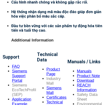
Cấu hình nhanh chóng và không gặp rắc rối.
Hệ thống nhận dạng mã màu độc đáo giúp đơn giản
hóa việc phân bổ màu sắc cáp.
Đầu tư bền vững với các sản phẩm tự động hóa tiên
tiến và tuổi thọ cao.
Additional Information
Technical
Support
Data
Manuals / Links
FAQ
Product
Siemens
Manuals
Page
Support
Product Note
Industry
Portal
Download
Mall
Siemens
REACH
Siemens
EcoTechProfil
Information
Mall
(SEP)
Safety Data
Certificates
Application
Sheet
Technical
Example
Environmental