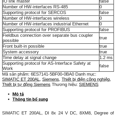
IO link master
false
Number of HW-interfaces RS-485
0
Supporting protocol for SERCOS
false
Number of HW-interfaces wireless
0
Number of HW-interfaces industrial Ethernet
0
Supporting protocol for PROFIBUS
false
Fieldbus connection over separate bus coupler
true
possible
Front built-in possible
true
System accessory
true
Time delay at signal change
1.2 ms
Supporting protocol for AS-Interface Safety at
false
Work
Mã sản phẩm:
6ES7141-5BF00-0BA0
Danh mục:
SIMATIC ET 200AL
,
Siemens
,
Thiết bị điện công nghiệp
,
Thiết bị tự động Siemens
Thương hiệu:
SIEMENS
Mô tả
Thông tin bổ sung
SIMATIC ET 200AL, DI 8x 24 V DC, 8XM8, Degree of