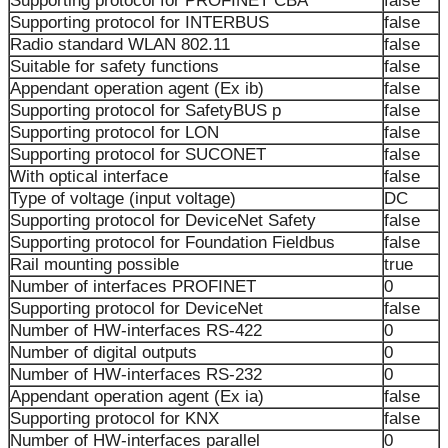
Supporting protocol for PROFINET CBA
false
Supporting protocol for INTERBUS
false
Radio standard WLAN 802.11
false
Suitable for safety functions
false
Appendant operation agent (Ex ib)
false
Supporting protocol for SafetyBUS p
false
Supporting protocol for LON
false
Supporting protocol for SUCONET
false
With optical interface
false
Type of voltage (input voltage)
DC
Supporting protocol for DeviceNet Safety
false
Supporting protocol for Foundation Fieldbus
false
Rail mounting possible
true
Number of interfaces PROFINET
0
Supporting protocol for DeviceNet
false
Number of HW-interfaces RS-422
0
Number of digital outputs
0
Number of HW-interfaces RS-232
0
Appendant operation agent (Ex ia)
false
Supporting protocol for KNX
false
Number of HW-interfaces parallel
0