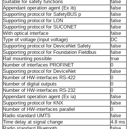
Suitable for safety functions
false
Appendant operation agent (Ex ib)
false
Supporting protocol for SafetyBUS p
false
Supporting protocol for LON
false
Supporting protocol for SUCONET
false
With optical interface
false
Type of voltage (input voltage)
DC
Supporting protocol for DeviceNet Safety
false
Supporting protocol for Foundation Fieldbus
false
Rail mounting possible
true
Number of interfaces PROFINET
0
Supporting protocol for DeviceNet
false
Number of HW-interfaces RS-422
0
Number of digital outputs
0
Number of HW-interfaces RS-232
0
Appendant operation agent (Ex ia)
false
Supporting protocol for KNX
false
Number of HW-interfaces parallel
0
Radio standard UMTS
false
Time delay at signal change
4.8 ms
Radio standard Bluetooth
false