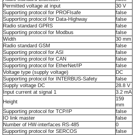
Permitted voltage at input
30 V
Supporting protocol for PROFIsafe
false
Supporting protocol for Data-Highway
false
Radio standard GPRS
false
Supporting protocol for Modbus
false
Width
30 mm
Radio standard GSM
false
Supporting protocol for ASI
false
Supporting protocol for CAN
false
Supporting protocol for EtherNet/IP
false
Voltage type (supply voltage)
DC
Supporting protocol for INTERBUS-Safety
false
Supply voltage DC
28.8 V
Input current at signal 1
3.2 mA
159
Height
mm
Supporting protocol for TCP/IP
false
IO link master
false
Number of HW-interfaces RS-485
0
Supporting protocol for SERCOS
false