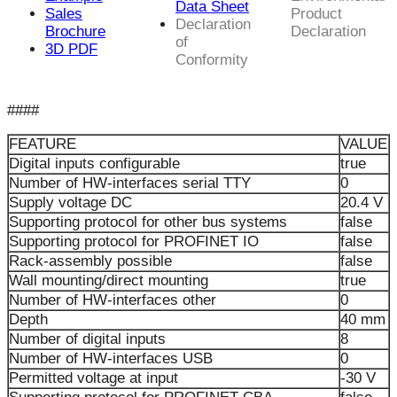
Data Sheet
Sales
Product
Declaration
Brochure
Declaration
of
3D PDF
Conformity
####
FEATURE
VALUE
Digital inputs configurable
true
Number of HW-interfaces serial TTY
0
Supply voltage DC
20.4 V
Supporting protocol for other bus systems
false
Supporting protocol for PROFINET IO
false
Rack-assembly possible
false
Wall mounting/direct mounting
true
Number of HW-interfaces other
0
Depth
40 mm
Number of digital inputs
8
Number of HW-interfaces USB
0
Permitted voltage at input
-30 V