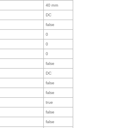
40 mm
DC
false
0
0
0
false
DC
false
false
true
false
false