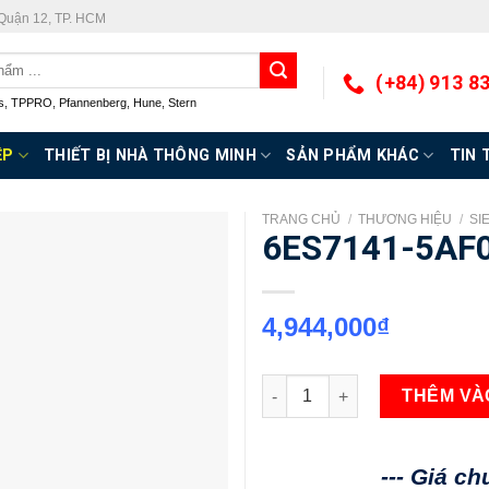
 Quận 12, TP. HCM
(+84) 913 8
s
,
TPPRO
,
Pfannenberg
,
Hune
,
Stern
ỆP
THIẾT BỊ NHÀ THÔNG MINH
SẢN PHẨM KHÁC
TIN 
TRANG CHỦ
/
THƯƠNG HIỆU
/
SI
6ES7141-5AF
4,944,000
₫
6ES7141-5AF00-0BA0 số lượn
THÊM VÀ
--- Giá c