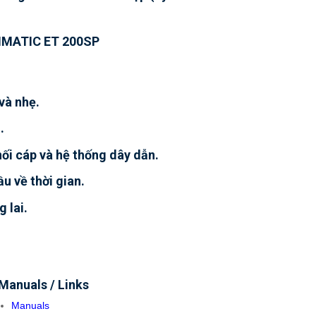
SIMATIC ET 200SP
và nhẹ.
.
ối cáp và hệ thống dây dẫn.
u về thời gian.
 lai.
Manuals / Links
Manuals