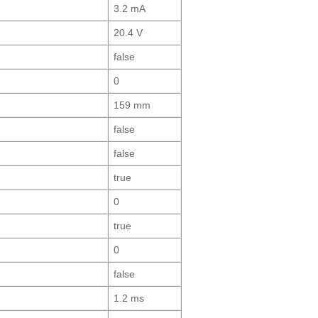
3.2 mA
20.4 V
false
0
159 mm
false
false
true
0
true
0
false
1.2 ms