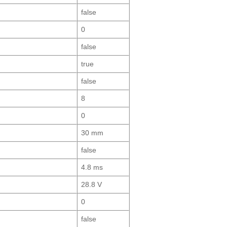
false
0
false
true
false
8
0
30 mm
false
4.8 ms
28.8 V
0
false