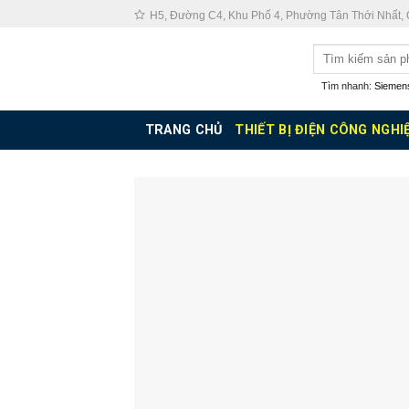
Skip
H5, Đường C4, Khu Phố 4, Phường Tân Thới Nhất,
to
Tìm
content
kiếm:
Tìm nhanh:
Siemen
TRANG CHỦ
THIẾT BỊ ĐIỆN CÔNG NGHI