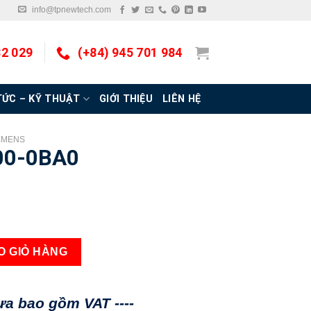
info@tpnewtech.com
32 029
(+84) 945 701 984
TỨC – KỸ THUẬT
GIỚI THIỆU
LIÊN HỆ
EMENS
00-0BA0
g
O GIỎ HÀNG
hưa bao gồm VAT ----