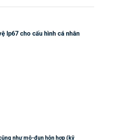
vệ Ip67 cho cấu hình cá nhân
 cũng như mô-đun hỗn hợp (kỹ