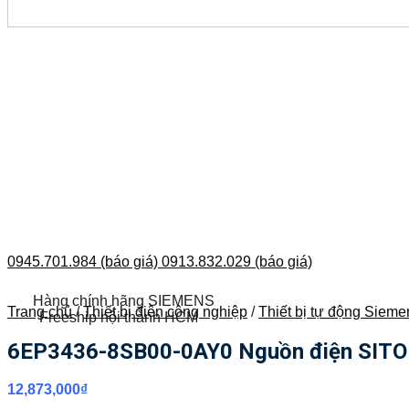
0945.701.984 (báo giá)
0913.832.029 (báo giá)
Hàng chính hãng SIEMENS
Trang chủ
/
Thiết bị điện công nghiệp
/
Thiết bị tự động Sieme
Freeship nội thành HCM
6EP3436-8SB00-0AY0 Nguồn điện SITOP
12,873,000
₫