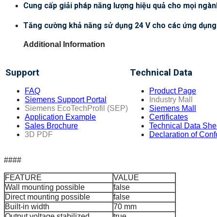
Cung cấp giải pháp năng lượng hiệu quả cho mọi ngà
Tăng cường khả năng sử dụng 24 V cho các ứng dụng
Additional Information
Support
Technical Data
FAQ
Product Page
Siemens Support Portal
Industry Mall
Siemens EcoTechProfil (SEP)
Siemens Mall
Application Example
Certificates
Sales Brochure
Technical Data She
3D PDF
Declaration of Conf
####
FEATURE
VALUE
Wall mounting possible
false
Direct mounting possible
false
Built-in width
70 mm
Output voltage stabilized
true