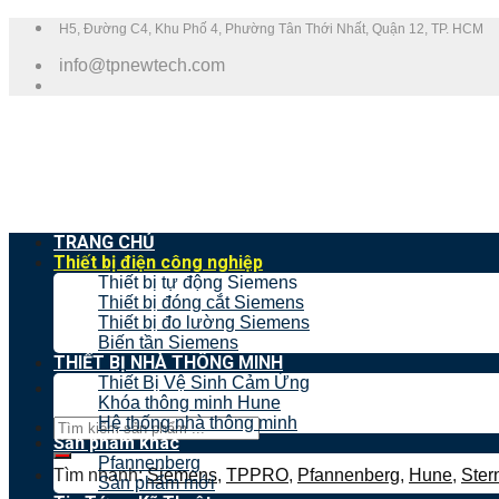
Skip
H5, Đường C4, Khu Phố 4, Phường Tân Thới Nhất, Quận 12, TP. HCM
to
info@tpnewtech.com
content
TRANG CHỦ
Thiết bị điện công nghiệp
Thiết bị tự động Siemens
Thiết bị đóng cắt Siemens
Thiết bị đo lường Siemens
Biến tần Siemens
THIẾT BỊ NHÀ THÔNG MINH
Thiết Bị Vệ Sinh Cảm Ứng
Khóa thông minh Hune
Hệ thống nhà thông minh
Tìm
Sản phẩm khác
kiếm:
Pfannenberg
Tìm nhanh:
Siemens
,
TPPRO
,
Pfannenberg
,
Hune
,
Ster
Sản phẩm mới