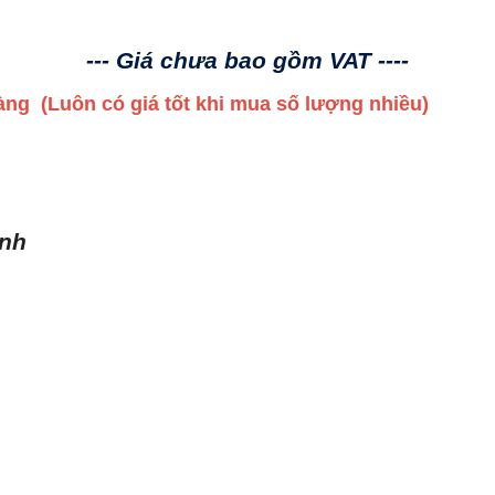
 V DC/20 A Siemens số lượng
--- Giá chưa bao gồm VAT ----
 hàng
(Luôn có giá tốt khi mua số lượng nhiều)
ình