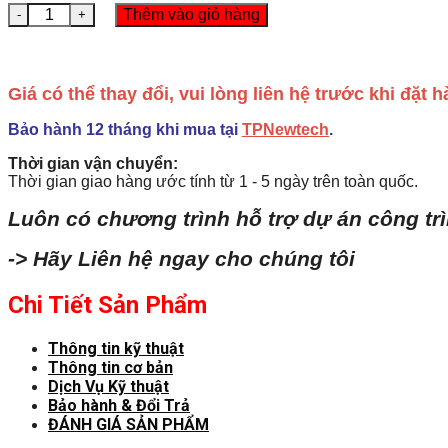
6EP3436-8SB00-0AY0 Nguồn điện SITOP PSU8200 3 pha 24
Thêm vào giỏ hàng
Giá có thể thay đổi, vui lòng liên hệ trước khi đặt
Bảo hành 12 tháng khi mua tại
TPNewtech
.
Thời gian vận chuyển:
Thời gian giao hàng ước tính từ 1 - 5 ngày trên toàn quốc.
Luôn có chương trình hỗ trợ dự án công tr
-> Hãy Liên hệ ngay cho chúng tôi
Chi Tiết Sản Phẩm
Thông tin kỹ thuật
Thông tin cơ bản
Dịch Vụ Kỹ thuật
Bảo hành & Đổi Trả
ĐÁNH GIÁ SẢN PHẨM