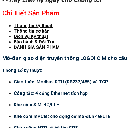
Chi Tiết Sản Phẩm
Thông tin kỹ thuật
Thông tin cơ bản
Dịch Vụ Kỹ thuật
Bảo hành & Đổi Trả
ĐÁNH GIÁ SẢN PHẨM
Mô-đun giao diện truyền thông LOGO! CIM cho cấu 
Thông số kỹ thuật:
Giao thức: Modbus RTU (RS232/485) và TCP
Công tắc: 4 cổng Ethernet tích hợp
Khe cắm SIM: 4G/LTE
Khe cắm mPCIe: cho động cơ mô-đun 4G/LTE
Chức năng NTP và bộ thu GPS