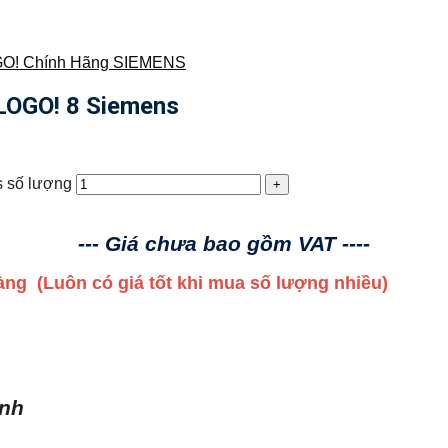
O! Chính Hãng SIEMENS
OGO! 8 Siemens
 số lượng
--- Giá chưa bao gồm VAT ----
 hàng
(Luôn có giá tốt khi mua số lượng nhiều)
ình