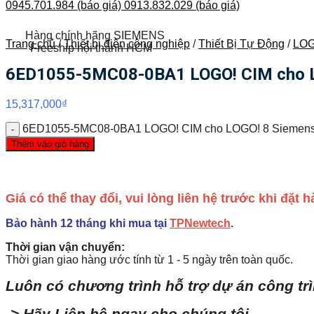
0945.701.984 (báo giá)
0913.832.029 (báo giá)
Hàng chính hãng SIEMENS
Trang chủ
/
Thiết bị điện công nghiệp
/
Thiết Bị Tự Động
/
LOG
Freeship nội thành HCM
6ED1055-5MC08-0BA1 LOGO! CIM cho L
15,317,000
₫
6ED1055-5MC08-0BA1 LOGO! CIM cho LOGO! 8 Siemens
Thêm vào giỏ hàng
Giá có thể thay đổi, vui lòng liên hệ trước khi đặt
Bảo hành 12 tháng khi mua tại
TPNewtech
.
Thời gian vận chuyển:
Thời gian giao hàng ước tính từ 1 - 5 ngày trên toàn quốc.
Luôn có chương trình hỗ trợ dự án công tr
-> Hãy Liên hệ ngay cho chúng tôi