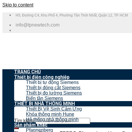
Skip to content
H5, Đường C4, Khu Phố 4, Phường Tân Thới Nhất, Quận 12, TP. HCM
info@tpnewtech.com
TRANG CHỦ
Thiết bị điện công nghiệp
Thiết bị tự động Siemens
Thiết bị đóng cắt Siemens
Thiết bị đo lường Siemens
Biến tần Siemens
THIẾT BỊ NHÀ THÔNG MINH
Thiết Bị Vệ Sinh Cảm Ứng
Khóa thông minh Hune
Hệ thống nhà thông minh
Tìm kiếm:
Sản phẩm khác
Pfannenberg