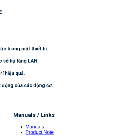
E
ức trong một thiết bị.
 sở hạ tầng LAN.
rí hiệu quả.
t động của các động cơ.
Manuals / Links
Manuals
Product Note