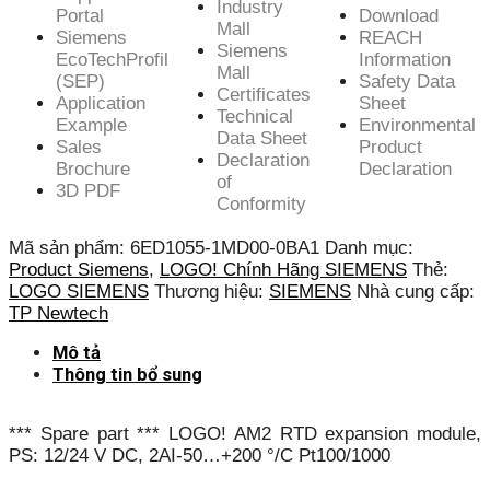
Industry
Portal
Download
Mall
Siemens
REACH
Siemens
EcoTechProfil
Information
Mall
(SEP)
Safety Data
Certificates
Application
Sheet
Technical
Example
Environmental
Data Sheet
Sales
Product
Declaration
Brochure
Declaration
of
3D PDF
Conformity
Mã sản phẩm:
6ED1055-1MD00-0BA1
Danh mục:
Product Siemens
,
LOGO! Chính Hãng SIEMENS
Thẻ:
LOGO SIEMENS
Thương hiệu:
SIEMENS
Nhà cung cấp:
TP Newtech
Mô tả
Thông tin bổ sung
*** Spare part *** LOGO! AM2 RTD expansion module,
PS: 12/24 V DC, 2AI-50…+200 °/C Pt100/1000