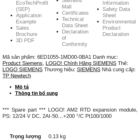
Siemens
EcoTechProfil
Information
Mall
(SEP)
Safety Data
Certificates
Application
Sheet
Technical
Example
Environmental
Data Sheet
Sales
Product
Declaration
Brochure
Declaration
of
3D PDF
Conformity
Mã sản phẩm:
6ED1055-1MD00-0BA1
Danh mục:
Product Siemens
,
LOGO! Chính Hãng SIEMENS
Thẻ:
LOGO SIEMENS
Thương hiệu:
SIEMENS
Nhà cung cấp:
TP Newtech
Mô tả
Thông tin bổ sung
*** Spare part *** LOGO! AM2 RTD expansion module,
PS: 12/24 V DC, 2AI-50…+200 °/C Pt100/1000
Trọng lượng
0.13 kg