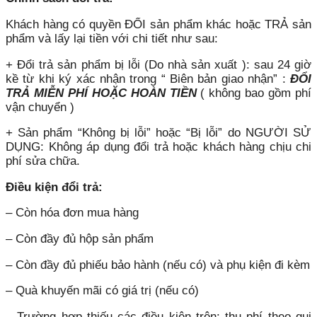
Khách hàng có quyền ĐỔI sản phẩm khác hoặc TRẢ sản
phẩm và lấy lại tiền với chi tiết như sau:
+ Đổi trả sản phẩm bị lỗi (Do nhà sản xuất ): sau 24 giờ
kề từ khi ký xác nhận trong “ Biên bản giao nhận” :
ĐỔI
TRẢ MIỄN PHÍ HOẶC HOÀN TIỀN
( không bao gồm phí
vận chuyển )
+ Sản phẩm “Không bị lỗi” hoặc “Bị lỗi” do NGƯỜI SỬ
DỤNG: Không áp dụng đổi trả hoặc khách hàng chịu chi
phí sửa chữa.
Điều kiện đổi trả:
– Còn hóa đơn mua hàng
– Còn đầy đủ hộp sản phẩm
– Còn đầy đủ phiếu bảo hành (nếu có) và phụ kiện đi kèm
– Quà khuyến mãi có giá trị (nếu có)
– Trường hợp thiếu các điều kiện trên: thu phí theo qui