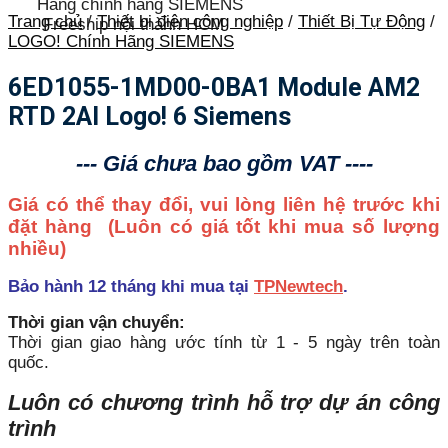
Hàng chính hãng SIEMENS
Trang chủ
/
Thiết bị điện công nghiệp
/
Thiết Bị Tự Động
/
Freeship nội thành HCM
LOGO! Chính Hãng SIEMENS
6ED1055-1MD00-0BA1 Module AM2
RTD 2AI Logo! 6 Siemens
--- Giá chưa bao gồm VAT ----
Giá có thể thay đổi, vui lòng liên hệ trước khi
đặt hàng
(Luôn có giá tốt khi mua số lượng
nhiều)
Bảo hành 12 tháng khi mua tại
TPNewtech
.
Thời gian vận chuyển:
Thời gian giao hàng ước tính từ 1 - 5 ngày trên toàn
quốc.
Luôn có chương trình hỗ trợ dự án công
trình