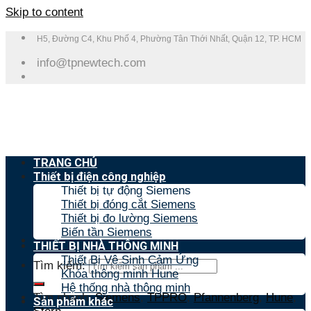
Skip to content
H5, Đường C4, Khu Phố 4, Phường Tân Thới Nhất, Quận 12, TP. HCM
info@tpnewtech.com
TRANG CHỦ
Thiết bị điện công nghiệp
Thiết bị tự động Siemens
Thiết bị đóng cắt Siemens
Thiết bị đo lường Siemens
Biến tần Siemens
THIẾT BỊ NHÀ THÔNG MINH
Thiết Bị Vệ Sinh Cảm Ứng
Tìm kiếm:
Khóa thông minh Hune
Hệ thống nhà thông minh
Tìm nhanh:
Siemens
,
TPPRO
,
Pfannenberg
,
Hune
,
Sản phẩm khác