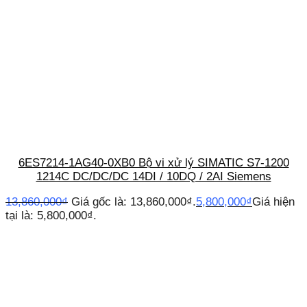
6ES7214-1AG40-0XB0 Bộ vi xử lý SIMATIC S7-1200
1214C DC/DC/DC 14DI / 10DQ / 2AI Siemens
13,860,000
₫
Giá gốc là: 13,860,000₫.
5,800,000
₫
Giá hiện
tại là: 5,800,000₫.