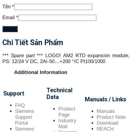
Tên
*
Email
*
Chi Tiết Sản Phẩm
*** Spare part *** LOGO! AM2 RTD expansion module,
PS: 12/24 V DC, 2AI-50…+200 °/C Pt100/1000
Additional Information
Technical
Support
Data
Manuals / Links
FAQ
Product
Siemens
Manuals
Page
Support
Product Note
Industry
Portal
Download
Mall
Siemens
REACH