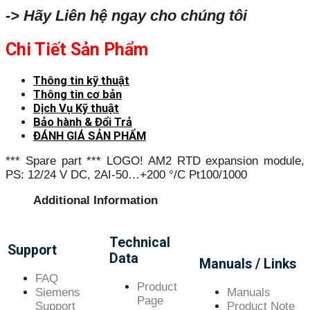
-> Hãy Liên hệ ngay cho chúng tôi
Chi Tiết Sản Phẩm
Thông tin kỹ thuật
Thông tin cơ bản
Dịch Vụ Kỹ thuật
Bảo hành & Đổi Trả
ĐÁNH GIÁ SẢN PHẨM
*** Spare part *** LOGO! AM2 RTD expansion module,
PS: 12/24 V DC, 2AI-50…+200 °/C Pt100/1000
Additional Information
Technical
Support
Data
Manuals / Links
FAQ
Product
Siemens
Manuals
Page
Support
Product Note