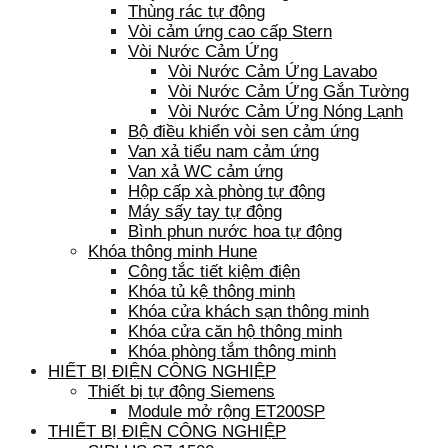
Thùng rác tự động
Vòi cảm ứng cao cấp Stern
Vòi Nước Cảm Ứng
Vòi Nước Cảm Ứng Lavabo
Vòi Nước Cảm Ứng Gắn Tường
Vòi Nước Cảm Ứng Nóng Lạnh
Bộ điều khiển vòi sen cảm ứng
Van xả tiểu nam cảm ứng
Van xả WC cảm ứng
Hộp cấp xà phòng tự động
Máy sấy tay tự động
Bình phun nước hoa tự động
Khóa thông minh Hune
Công tắc tiết kiệm điện
Khóa tủ kệ thông minh
Khóa cửa khách sạn thông minh
Khóa cửa căn hộ thông minh
Khóa phòng tắm thông minh
HIẾT BỊ ĐIỆN CÔNG NGHIỆP
Thiết bị tự động Siemens
Module mở rộng ET200SP
THIẾT BỊ ĐIỆN CÔNG NGHIỆP