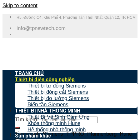
Skip to content
H5, Đường C4, Khu Phố 4, Phường Tân Thới Nhất, Quận 12, TP. HCM
info@tpnewtech.com
TRANG CHỦ
Thiết bị điện công nghiệp
Thiết bị tự động Siemens
Thiết bị đóng cắt Siemens
Thiết bị đo lường Siemens
Biến tần Siemens
THIẾT BỊ NHÀ THÔNG MINH
Thiết Bị Vệ Sinh Cảm Ứng
Tìm kiếm:
Khóa thông minh Hune
Hệ thống nhà thông minh
Tìm nhanh:
Siemens
,
TPPRO
,
Pfannenberg
,
Hune
,
Sản phẩm khác