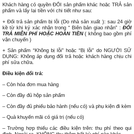
Khách hàng có quyền ĐỔI sản phẩm khác hoặc TRẢ sản
phẩm và lấy lại tiền với chi tiết như sau:
+ Đổi trả sản phẩm bị lỗi (Do nhà sản xuất ): sau 24 giờ
kề từ khi ký xác nhận trong “ Biên bản giao nhận” :
ĐỔI
TRẢ MIỄN PHÍ HOẶC HOÀN TIỀN
( không bao gồm phí
vận chuyển )
+ Sản phẩm “Không bị lỗi” hoặc “Bị lỗi” do NGƯỜI SỬ
DỤNG: Không áp dụng đổi trả hoặc khách hàng chịu chi
phí sửa chữa.
Điều kiện đổi trả:
– Còn hóa đơn mua hàng
– Còn đầy đủ hộp sản phẩm
– Còn đầy đủ phiếu bảo hành (nếu có) và phụ kiện đi kèm
– Quà khuyến mãi có giá trị (nếu có)
– Trường hợp thiếu các điều kiện trên: thu phí theo qui