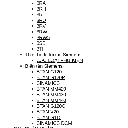
3RA
3RH
3RT
3RU
3RV
3RW
3RW5
3SB
3TH
Thiết bị đo lường Siemens
CÁC LOẠI PHỤ KIỆN
Biến tần Siemens
BTAN G120
BTAN G120P
SINAMICS
BTAN MM420
BTAN MM430
BTAN MM440
BTAN G120C
BTAN V20
BTAN G110
SINAMICS DCM