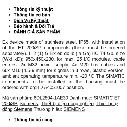
Thông tin kỹ thuật
Thông tin cơ bản
Dịch Vụ Kỹ thuật
Bảo hành & Đổi Trả
ĐÁNH GIÁ SẢN PHẨM
Ex device made of stainless steel, IP65. with installation
of the ET 200iSP components (these must be ordered
separately). II 2 (1) G Ex eb db ib (ia Ga) IIC T4 Gb. size
(WxHxD): 950x450x230, for max. 25 I/O modules. cable
entries: 2x M32 power supply, 4x M20 bus cables and
66x M16 (4.5-9 mm) for signals in 3 rows, plastic version.
ambient operating temperature min. -20 °C The SIMATIC
components to be installed in the housing must be
ordered with org ID A4051007 position.
Mã sản phẩm:
6DL2804-1AE30
Danh mục:
SIMATIC ET
200iSP
,
Siemens
,
Thiết bị điện công nghiệp
,
Thiết bị tự
động Siemens
Thương hiệu:
SIEMENS
Thông tin bổ sung