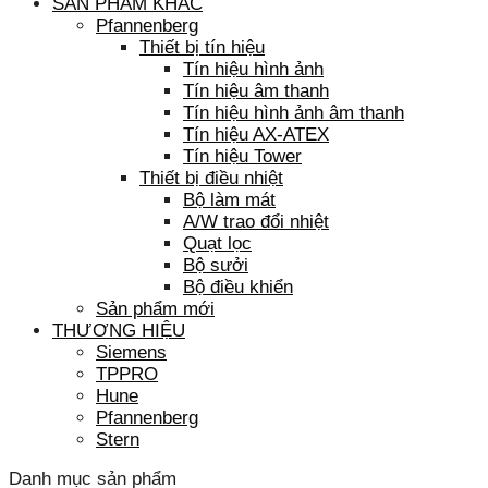
SẢN PHẨM KHÁC
Pfannenberg
Thiết bị tín hiệu
Tín hiệu hình ảnh
Tín hiệu âm thanh
Tín hiệu hình ảnh âm thanh
Tín hiệu AX-ATEX
Tín hiệu Tower
Thiết bị điều nhiệt
Bộ làm mát
A/W trao đổi nhiệt
Quạt lọc
Bộ sưởi
Bộ điều khiển
Sản phẩm mới
THƯƠNG HIỆU
Siemens
TPPRO
Hune
Pfannenberg
Stern
Danh mục sản phẩm