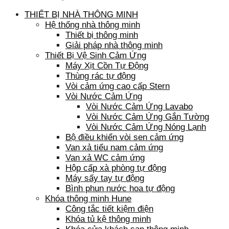
THIẾT BỊ NHÀ THÔNG MINH
Hệ thống nhà thông minh
Thiết bị thông minh
Giải pháp nhà thông minh
Thiết Bị Vệ Sinh Cảm Ứng
Máy Xịt Cồn Tự Động
Thùng rác tự động
Vòi cảm ứng cao cấp Stern
Vòi Nước Cảm Ứng
Vòi Nước Cảm Ứng Lavabo
Vòi Nước Cảm Ứng Gắn Tường
Vòi Nước Cảm Ứng Nóng Lạnh
Bộ điều khiển vòi sen cảm ứng
Van xả tiểu nam cảm ứng
Van xả WC cảm ứng
Hộp cấp xà phòng tự động
Máy sấy tay tự động
Bình phun nước hoa tự động
Khóa thông minh Hune
Công tắc tiết kiệm điện
Khóa tủ kệ thông minh