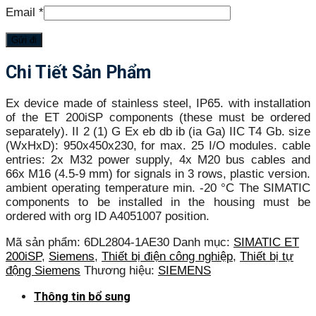
Email
*
Chi Tiết Sản Phẩm
Ex device made of stainless steel, IP65. with installation
of the ET 200iSP components (these must be ordered
separately). II 2 (1) G Ex eb db ib (ia Ga) IIC T4 Gb. size
(WxHxD): 950x450x230, for max. 25 I/O modules. cable
entries: 2x M32 power supply, 4x M20 bus cables and
66x M16 (4.5-9 mm) for signals in 3 rows, plastic version.
ambient operating temperature min. -20 °C The SIMATIC
components to be installed in the housing must be
ordered with org ID A4051007 position.
Mã sản phẩm:
6DL2804-1AE30
Danh mục:
SIMATIC ET
200iSP
,
Siemens
,
Thiết bị điện công nghiệp
,
Thiết bị tự
động Siemens
Thương hiệu:
SIEMENS
Thông tin bổ sung