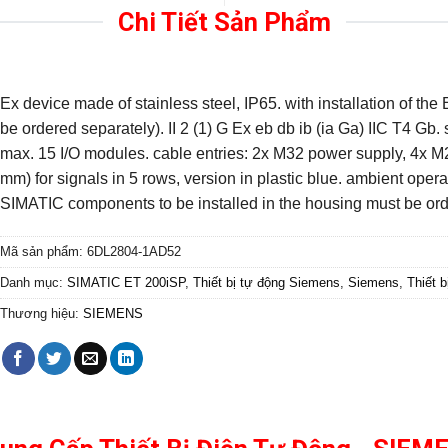
Chi Tiết Sản Phẩm
Ex device made of stainless steel, IP65. with installation of 
be ordered separately). II 2 (1) G Ex eb db ib (ia Ga) IIC T4 G
max. 15 I/O modules. cable entries: 2x M32 power supply, 4x 
mm) for signals in 5 rows, version in plastic blue. ambient oper
SIMATIC components to be installed in the housing must be ord
Mã sản phẩm:
6DL2804-1AD52
Danh mục:
SIMATIC ET 200iSP
,
Thiết bị tự động Siemens
,
Siemens
,
Thiết b
Thương hiệu:
SIEMENS