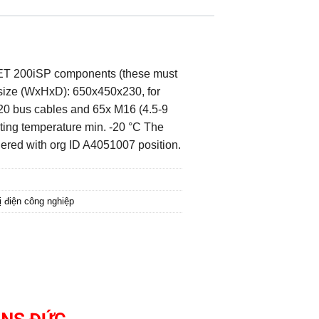
the ET 200iSP components (these must
b. size (WxHxD): 650x450x230, for
M20 bus cables and 65x M16 (4.5-9
ating temperature min. -20 °C The
ered with org ID A4051007 position.
ị điện công nghiệp