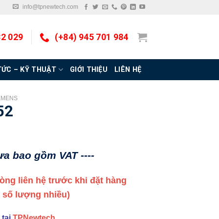
info@tpnewtech.com
32 029
(+84) 945 701 984
TỨC – KỸ THUẬT
GIỚI THIỆU
LIÊN HỆ
EMENS
52
hưa bao gồm VAT ----
 lòng liên hệ trước khi đặt hàng
a số lượng nhiều)
 tại
TPNewtech
.