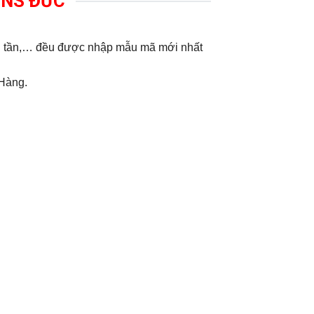
MENS ĐỨC
ến tần,… đều được nhập mẫu mã mới nhất
 Hàng.