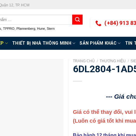
 Quận 12, TP. HCM
(+84) 913 8
s
,
TPPRO
,
Pfannenberg
,
Hune
,
Stern
ỆP
THIẾT BỊ NHÀ THÔNG MINH
SẢN PHẨM KHÁC
TIN 
TRANG CHỦ
/
THƯƠNG HIỆU
/
SI
6DL2804-1AD
--- Giá c
Giá có thể thay đổi, vui
(Luôn có giá tốt khi mu
Bảo hành 12 tháng khi mua