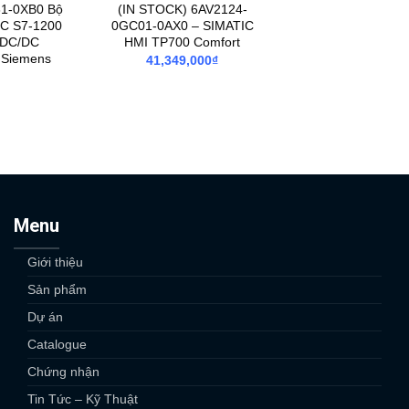
1-0XB0 Bộ
(IN STOCK) 6AV2124-
IC S7-1200
0GC01-0AX0 – SIMATIC
/DC/DC
HMI TP700 Comfort
 Siemens
41,349,000
₫
Menu
Giới thiệu
Sản phẩm
Dự án
Catalogue
Chứng nhận
Tin Tức – Kỹ Thuật