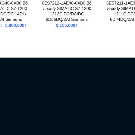
AG40-0XB0 Bộ
6ES7212-1AE40-0XB0 Bộ
6ES7211-1AE3
IMATIC S7-1200
vi xử lý SIMATIC S7-1200
vi xử lý SIMAT
DC/DC 14DI /
1212C DC/DC/DC
1211C DC
2AI Siemens
8DI/6DQ/2AI Siemens
6DI/4DQ/2AI
Giá
Giá
0
₫
5,800,000
₫
9,155,000
₫
gốc
hiện
là:
tại
13,860,000₫.
là:
5,800,000₫.