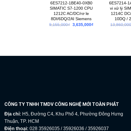
6ES7212-1BE40-0XB0
6ES7214-1
SIMATIC S7-1200 CPU
vi xử lý S
1212C AC/DC/rơ le
1214C DC/
8DI/6DQ/2AI Siemens
10DQ / 
Giá
Giá
9,155,000
₫
3,635,000
₫
13,860,00
gốc
hiện
là:
tại
9,155,000₫.
là:
3,635,000₫.
CÔNG TY TNHH TMDV CÔNG NGHỆ MỚI TOÀN PHÁT
Địa chỉ:
H5, Đường C4, Khu Phố 4, Phường Đông Hưng
Thuận, TP. HCM
Điện thoại:
028 35926035 / 35926036 / 35926037