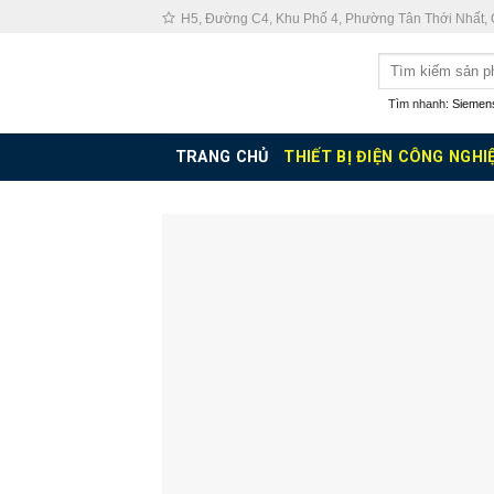
Skip
H5, Đường C4, Khu Phố 4, Phường Tân Thới Nhất,
to
Tìm
content
kiếm:
Tìm nhanh:
Siemen
TRANG CHỦ
THIẾT BỊ ĐIỆN CÔNG NGHI