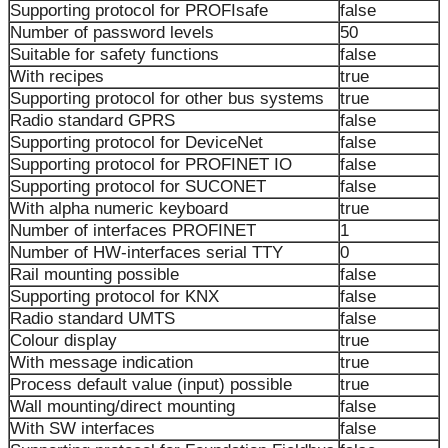
Supporting protocol for PROFIsafe
false
Number of password levels
50
Suitable for safety functions
false
With recipes
true
Supporting protocol for other bus systems
true
Radio standard GPRS
false
Supporting protocol for DeviceNet
false
Supporting protocol for PROFINET IO
false
Supporting protocol for SUCONET
false
With alpha numeric keyboard
true
Number of interfaces PROFINET
1
Number of HW-interfaces serial TTY
0
Rail mounting possible
false
Supporting protocol for KNX
false
Radio standard UMTS
false
Colour display
true
With message indication
true
Process default value (input) possible
true
Wall mounting/direct mounting
false
With SW interfaces
false