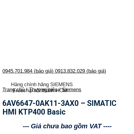
0945.701.984 (báo giá)
0913.832.029 (báo giá)
Hàng chính hãng SIEMENS
Trang chủ
/
Thương hiệu
/
Siemens
Freeship nội thành HCM
6AV6647-0AK11-3AX0 – SIMATIC
HMI KTP400 Basic
--- Giá chưa bao gồm VAT ----