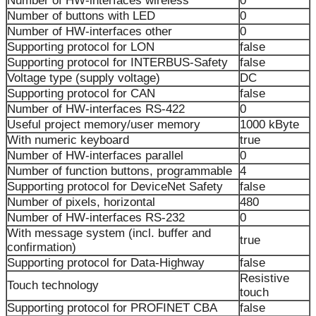
Number of HW-interfaces wireless
0
Number of buttons with LED
0
Number of HW-interfaces other
0
Supporting protocol for LON
false
Supporting protocol for INTERBUS-Safety
false
Voltage type (supply voltage)
DC
Supporting protocol for CAN
false
Number of HW-interfaces RS-422
0
Useful project memory/user memory
1000 kByte
With numeric keyboard
true
Number of HW-interfaces parallel
0
Number of function buttons, programmable
4
Supporting protocol for DeviceNet Safety
false
Number of pixels, horizontal
480
Number of HW-interfaces RS-232
0
With message system (incl. buffer and
true
confirmation)
Supporting protocol for Data-Highway
false
Resistive
Touch technology
touch
Supporting protocol for PROFINET CBA
false