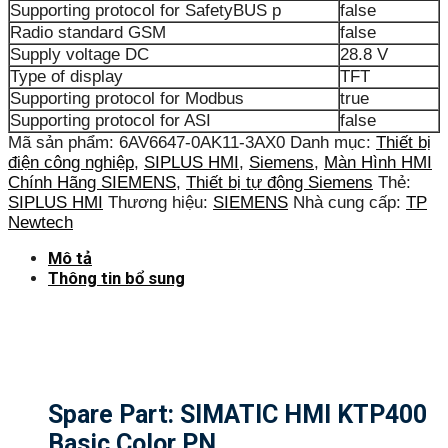
Supporting protocol for SafetyBUS p
false
Radio standard GSM
false
Supply voltage DC
28.8 V
Type of display
TFT
Supporting protocol for Modbus
true
Supporting protocol for ASI
false
Mã sản phẩm:
6AV6647-0AK11-3AX0
Danh mục:
Thiết bị
điện công nghiệp
,
SIPLUS HMI
,
Siemens
,
Màn Hình HMI
Chính Hãng SIEMENS
,
Thiết bị tự động Siemens
Thẻ:
SIPLUS HMI
Thương hiệu:
SIEMENS
Nhà cung cấp:
TP
Newtech
Mô tả
Thông tin bổ sung
Spare Part: SIMATIC HMI KTP400
Basic Color PN