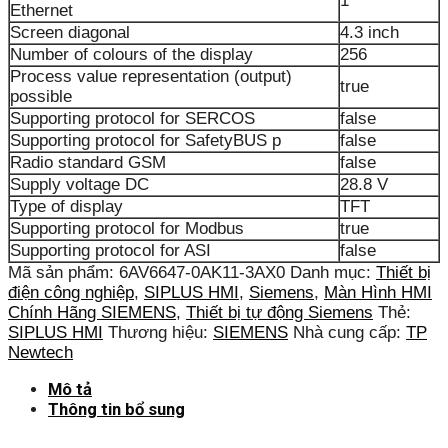
1
Ethernet
Screen diagonal
4.3 inch
Number of colours of the display
256
Process value representation (output)
true
possible
Supporting protocol for SERCOS
false
Supporting protocol for SafetyBUS p
false
Radio standard GSM
false
Supply voltage DC
28.8 V
Type of display
TFT
Supporting protocol for Modbus
true
Supporting protocol for ASI
false
Mã sản phẩm:
6AV6647-0AK11-3AX0
Danh mục:
Thiết bị
điện công nghiệp
,
SIPLUS HMI
,
Siemens
,
Màn Hình HMI
Chính Hãng SIEMENS
,
Thiết bị tự động Siemens
Thẻ:
SIPLUS HMI
Thương hiệu:
SIEMENS
Nhà cung cấp:
TP
Newtech
Mô tả
Thông tin bổ sung