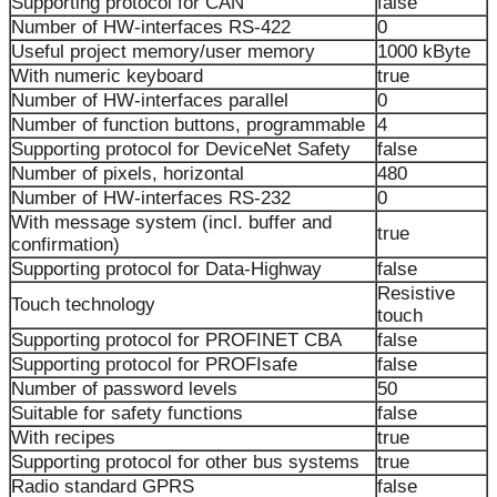
Supporting protocol for CAN
false
Number of HW-interfaces RS-422
0
Useful project memory/user memory
1000 kByte
With numeric keyboard
true
Number of HW-interfaces parallel
0
Number of function buttons, programmable
4
Supporting protocol for DeviceNet Safety
false
Number of pixels, horizontal
480
Number of HW-interfaces RS-232
0
With message system (incl. buffer and
true
confirmation)
Supporting protocol for Data-Highway
false
Resistive
Touch technology
touch
Supporting protocol for PROFINET CBA
false
Supporting protocol for PROFIsafe
false
Number of password levels
50
Suitable for safety functions
false
With recipes
true
Supporting protocol for other bus systems
true
Radio standard GPRS
false