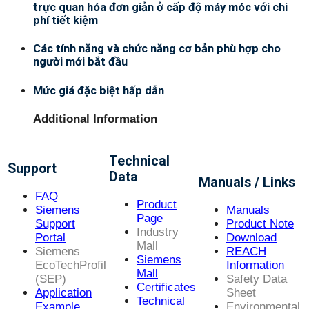
trực quan hóa đơn giản ở cấp độ máy móc với chi
phí tiết kiệm
Các tính năng và chức năng cơ bản phù hợp cho
người mới bắt đầu
Mức giá đặc biệt hấp dẫn
Additional Information
Technical
Support
Data
Manuals / Links
FAQ
Product
Siemens
Manuals
Page
Support
Product Note
Industry
Portal
Download
Mall
Siemens
REACH
Siemens
EcoTechProfil
Information
Mall
(SEP)
Safety Data
Certificates
Application
Sheet
Technical
Example
Environmental