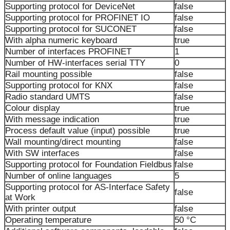
Supporting protocol for DeviceNet
false
Supporting protocol for PROFINET IO
false
Supporting protocol for SUCONET
false
With alpha numeric keyboard
true
Number of interfaces PROFINET
1
Number of HW-interfaces serial TTY
0
Rail mounting possible
false
Supporting protocol for KNX
false
Radio standard UMTS
false
Colour display
true
With message indication
true
Process default value (input) possible
true
Wall mounting/direct mounting
false
With SW interfaces
false
Supporting protocol for Foundation Fieldbus
false
Number of online languages
5
Supporting protocol for AS-Interface Safety
false
at Work
With printer output
false
Operating temperature
50 °C