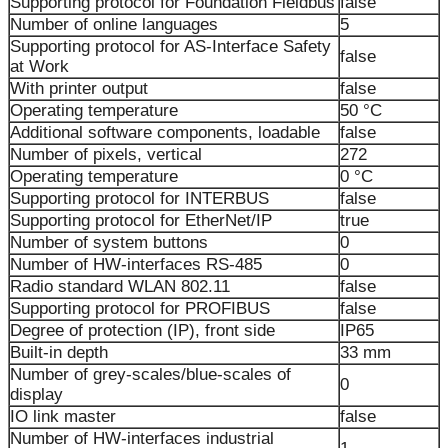
Supporting protocol for Foundation Fieldbus
false
Number of online languages
5
Supporting protocol for AS-Interface Safety
false
at Work
With printer output
false
Operating temperature
50 °C
Additional software components, loadable
false
Number of pixels, vertical
272
Operating temperature
0 °C
Supporting protocol for INTERBUS
false
Supporting protocol for EtherNet/IP
true
Number of system buttons
0
Number of HW-interfaces RS-485
0
Radio standard WLAN 802.11
false
Supporting protocol for PROFIBUS
false
Degree of protection (IP), front side
IP65
Built-in depth
33 mm
Number of grey-scales/blue-scales of
0
display
IO link master
false
Number of HW-interfaces industrial