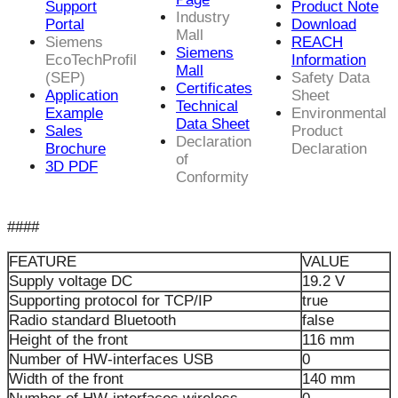
Support
Product Note
Industry
Portal
Download
Mall
Siemens
REACH
Siemens
EcoTechProfil
Information
Mall
(SEP)
Safety Data
Certificates
Application
Sheet
Technical
Example
Environmental
Data Sheet
Sales
Product
Declaration
Brochure
Declaration
of
3D PDF
Conformity
####
FEATURE
VALUE
Supply voltage DC
19.2 V
Supporting protocol for TCP/IP
true
Radio standard Bluetooth
false
Height of the front
116 mm
Number of HW-interfaces USB
0
Width of the front
140 mm