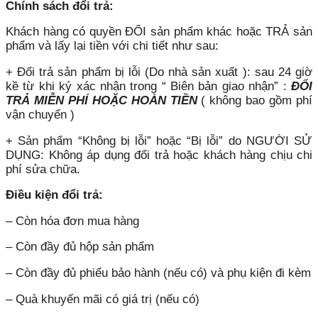
Chính sách đổi trả:
Khách hàng có quyền ĐỔI sản phẩm khác hoặc TRẢ sản
phẩm và lấy lại tiền với chi tiết như sau:
+ Đổi trả sản phẩm bị lỗi (Do nhà sản xuất ): sau 24 giờ
kề từ khi ký xác nhận trong “ Biên bản giao nhận” :
ĐỔI
TRẢ MIỄN PHÍ HOẶC HOÀN TIỀN
( không bao gồm phí
vận chuyển )
+ Sản phẩm “Không bị lỗi” hoặc “Bị lỗi” do NGƯỜI SỬ
DỤNG: Không áp dụng đổi trả hoặc khách hàng chịu chi
phí sửa chữa.
Điều kiện đổi trả:
– Còn hóa đơn mua hàng
– Còn đầy đủ hộp sản phẩm
– Còn đầy đủ phiếu bảo hành (nếu có) và phụ kiện đi kèm
– Quà khuyến mãi có giá trị (nếu có)