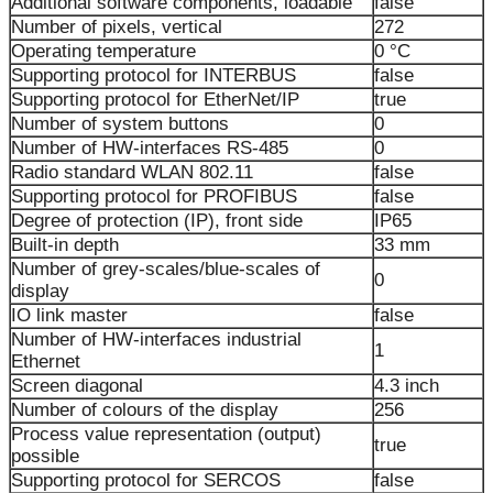
Additional software components, loadable
false
Number of pixels, vertical
272
Operating temperature
0 °C
Supporting protocol for INTERBUS
false
Supporting protocol for EtherNet/IP
true
Number of system buttons
0
Number of HW-interfaces RS-485
0
Radio standard WLAN 802.11
false
Supporting protocol for PROFIBUS
false
Degree of protection (IP), front side
IP65
Built-in depth
33 mm
Number of grey-scales/blue-scales of
0
display
IO link master
false
Number of HW-interfaces industrial
1
Ethernet
Screen diagonal
4.3 inch
Number of colours of the display
256
Process value representation (output)
true
possible
Supporting protocol for SERCOS
false