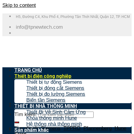
Skip to content
H5, Đường C4, Khu Phố 4, Phường Tân Thới Nhất, Quận 12, TP. HCM
info@tpnewtech.com
TRANG CHỦ
Thiết bị điện công nghiệp
Thiết bị tự động Siemens
Thiết bị đóng cắt Siemens
Thiết bị đo lường Siemens
Biến tần Siemens
THIẾT BỊ NHÀ THÔNG MINH
Thiết Bị Vệ Sinh Cảm Ứng
Tìm kiếm:
Khóa thông minh Hune
Hệ thống nhà thông minh
Tìm nhanh:
Siemens
,
TPPRO
,
Pfannenberg
,
Hune
,
Sản phẩm khác