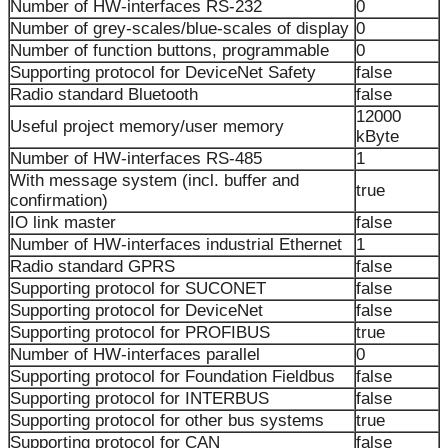
Number of HW-interfaces RS-232
0
Number of grey-scales/blue-scales of display
0
Number of function buttons, programmable
0
Supporting protocol for DeviceNet Safety
false
Radio standard Bluetooth
false
12000
Useful project memory/user memory
kByte
Number of HW-interfaces RS-485
1
With message system (incl. buffer and
true
confirmation)
IO link master
false
Number of HW-interfaces industrial Ethernet
1
Radio standard GPRS
false
Supporting protocol for SUCONET
false
Supporting protocol for DeviceNet
false
Supporting protocol for PROFIBUS
true
Number of HW-interfaces parallel
0
Supporting protocol for Foundation Fieldbus
false
Supporting protocol for INTERBUS
false
Supporting protocol for other bus systems
true
Supporting protocol for CAN
false