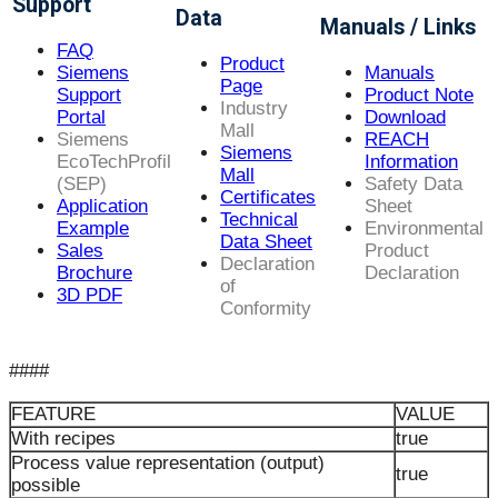
Support
Data
Manuals / Links
FAQ
Product
Siemens
Manuals
Page
Support
Product Note
Industry
Portal
Download
Mall
Siemens
REACH
Siemens
EcoTechProfil
Information
Mall
(SEP)
Safety Data
Certificates
Application
Sheet
Technical
Example
Environmental
Data Sheet
Sales
Product
Declaration
Brochure
Declaration
of
3D PDF
Conformity
####
FEATURE
VALUE
With recipes
true
Process value representation (output)
true
possible