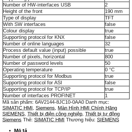
Number of HW-interfaces USB
2
Height of the front
190 mm
Type of display
TFT
With SW interfaces
false
Colour display
true
Supporting protocol for KNX
false
Number of online languages
32
Process default value (input) possible
true
Number of pixels, horizontal
800
Number of password levels
50
Operating temperature
0 °C
Supporting protocol for Modbus
true
Supporting protocol for ASI
false
Supporting protocol for TCP/IP
true
Number of interfaces PROFINET
1
Mã sản phẩm:
6AV2144-8JC10-0AA0
Danh mục:
SIMATIC HMI
,
Siemens
,
Màn Hình HMI Chính Hãng
SIEMENS
,
Thiết bị điện công nghiệp
,
Thiết bị tự động
Siemens
Thẻ:
SIMATIC HMI
Thương hiệu:
SIEMENS
Mô tả