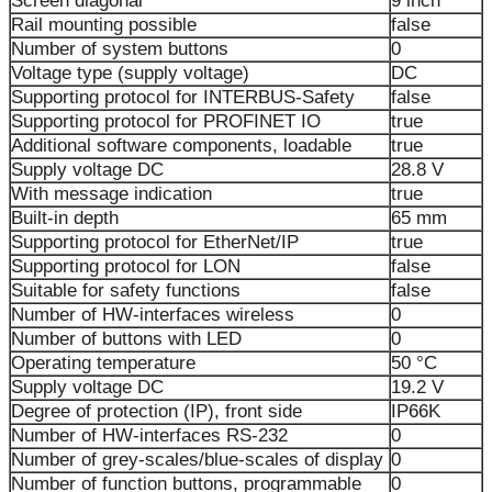
Screen diagonal
9 inch
Rail mounting possible
false
Number of system buttons
0
Voltage type (supply voltage)
DC
Supporting protocol for INTERBUS-Safety
false
Supporting protocol for PROFINET IO
true
Additional software components, loadable
true
Supply voltage DC
28.8 V
With message indication
true
Built-in depth
65 mm
Supporting protocol for EtherNet/IP
true
Supporting protocol for LON
false
Suitable for safety functions
false
Number of HW-interfaces wireless
0
Number of buttons with LED
0
Operating temperature
50 °C
Supply voltage DC
19.2 V
Degree of protection (IP), front side
IP66K
Number of HW-interfaces RS-232
0
Number of grey-scales/blue-scales of display
0
Number of function buttons, programmable
0