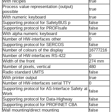
With recipes
true
Process value representation (output)
true
possible
With numeric keyboard
true
Supporting protocol for SafetyBUS p
false
Supporting protocol for PROFIsafe
false
With alpha numeric keyboard
true
Number of HW-interfaces other
0
Supporting protocol for SERCOS
false
Number of colours of the display
16777216
Number of HW-interfaces RS-422
0
Width of the front
274 mm
Number of pixels, vertical
480
Radio standard UMTS
false
With printer output
true
Number of HW-interfaces serial TTY
0
Supporting protocol for AS-Interface Safety at
false
Work
Supporting protocol for Data-Highway
false
Supporting protocol for PROFINET CBA
false
Wall mounting/direct mounting
false