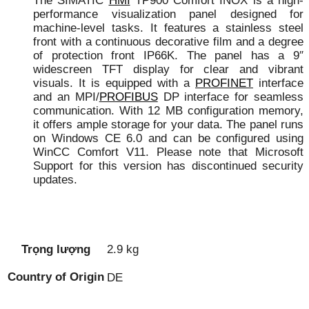
The SIMATIC
HMI
TP900 Comfort INOX is a high-
performance visualization panel designed for
machine-level tasks. It features a stainless steel
front with a continuous decorative film and a degree
of protection front IP66K. The panel has a 9″
widescreen TFT display for clear and vibrant
visuals. It is equipped with a
PROFINET
interface
and an MPI/
PROFIBUS
DP interface for seamless
communication. With 12 MB configuration memory,
it offers ample storage for your data. The panel runs
on Windows CE 6.0 and can be configured using
WinCC Comfort V11. Please note that Microsoft
Support for this version has discontinued security
updates.
Trọng lượng
2.9 kg
Country of Origin
DE