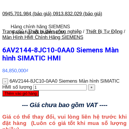
0945.701.984 (báo giá)
0913.832.029 (báo giá)
Hàng chính hãng SIEMENS
Trang chủ
/
Thiết bị điện công nghiệp
/
Thiết Bị Tự Động
/
Freeship nội thành HCM
Màn Hình HMI Chính Hãng SIEMENS
6AV2144-8JC10-0AA0 Siemens Màn
hình SIMATIC HMI
84,850,000
₫
6AV2144-8JC10-0AA0 Siemens Màn hình SIMATIC
HMI số lượng
Thêm vào giỏ hàng
--- Giá chưa bao gồm VAT ----
Giá có thể thay đổi, vui lòng liên hệ trước khi
đặt hàng
(Luôn có giá tốt khi mua số lượng