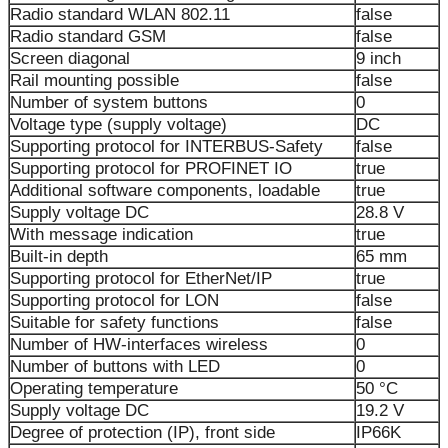
Radio standard WLAN 802.11
false
Radio standard GSM
false
Screen diagonal
9 inch
Rail mounting possible
false
Number of system buttons
0
Voltage type (supply voltage)
DC
Supporting protocol for INTERBUS-Safety
false
Supporting protocol for PROFINET IO
true
Additional software components, loadable
true
Supply voltage DC
28.8 V
With message indication
true
Built-in depth
65 mm
Supporting protocol for EtherNet/IP
true
Supporting protocol for LON
false
Suitable for safety functions
false
Number of HW-interfaces wireless
0
Number of buttons with LED
0
Operating temperature
50 °C
Supply voltage DC
19.2 V
Degree of protection (IP), front side
IP66K