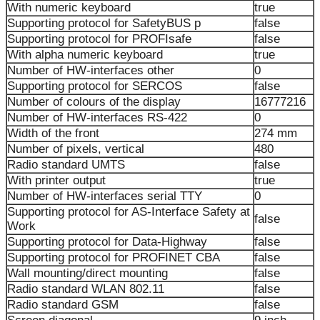
With numeric keyboard
true
Supporting protocol for SafetyBUS p
false
Supporting protocol for PROFIsafe
false
With alpha numeric keyboard
true
Number of HW-interfaces other
0
Supporting protocol for SERCOS
false
Number of colours of the display
16777216
Number of HW-interfaces RS-422
0
Width of the front
274 mm
Number of pixels, vertical
480
Radio standard UMTS
false
With printer output
true
Number of HW-interfaces serial TTY
0
Supporting protocol for AS-Interface Safety at
false
Work
Supporting protocol for Data-Highway
false
Supporting protocol for PROFINET CBA
false
Wall mounting/direct mounting
false
Radio standard WLAN 802.11
false
Radio standard GSM
false