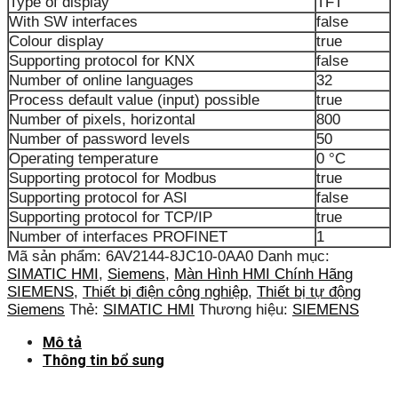
Type of display
TFT
With SW interfaces
false
Colour display
true
Supporting protocol for KNX
false
Number of online languages
32
Process default value (input) possible
true
Number of pixels, horizontal
800
Number of password levels
50
Operating temperature
0 °C
Supporting protocol for Modbus
true
Supporting protocol for ASI
false
Supporting protocol for TCP/IP
true
Number of interfaces PROFINET
1
Mã sản phẩm:
6AV2144-8JC10-0AA0
Danh mục:
SIMATIC HMI
,
Siemens
,
Màn Hình HMI Chính Hãng
SIEMENS
,
Thiết bị điện công nghiệp
,
Thiết bị tự động
Siemens
Thẻ:
SIMATIC HMI
Thương hiệu:
SIEMENS
Mô tả
Thông tin bổ sung