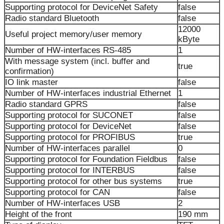
Supporting protocol for DeviceNet Safety
false
Radio standard Bluetooth
false
12000
Useful project memory/user memory
kByte
Number of HW-interfaces RS-485
1
With message system (incl. buffer and
true
confirmation)
IO link master
false
Number of HW-interfaces industrial Ethernet
1
Radio standard GPRS
false
Supporting protocol for SUCONET
false
Supporting protocol for DeviceNet
false
Supporting protocol for PROFIBUS
true
Number of HW-interfaces parallel
0
Supporting protocol for Foundation Fieldbus
false
Supporting protocol for INTERBUS
false
Supporting protocol for other bus systems
true
Supporting protocol for CAN
false
Number of HW-interfaces USB
2
Height of the front
190 mm