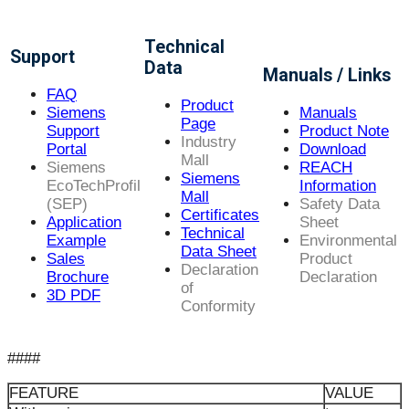
Technical
Support
Data
Manuals / Links
FAQ
Product
Siemens
Manuals
Page
Support
Product Note
Industry
Portal
Download
Mall
Siemens
REACH
Siemens
EcoTechProfil
Information
Mall
(SEP)
Safety Data
Certificates
Application
Sheet
Technical
Example
Environmental
Data Sheet
Sales
Product
Declaration
Brochure
Declaration
of
3D PDF
Conformity
####
FEATURE
VALUE