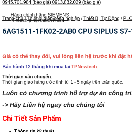
0945.701.984 (báo giá)
0913.832.029 (báo giá)
Hàng chính hãng SIEMENS
Trang chủ
/
Thiết bị điện công nghiệp
/
Thiết Bị Tự Động
/
PLC
Freeship nội thành HCM
6AG1511-1FK02-2AB0 CPU SIPLUS S7-
Giá có thể thay đổi, vui lòng liên hệ trước khi đặt
Bảo hành 12 tháng khi mua tại
TPNewtech
.
Thời gian vận chuyển:
Thời gian giao hàng ước tính từ 1 - 5 ngày trên toàn quốc.
Luôn có chương trình hỗ trợ dự án công tr
-> Hãy Liên hệ ngay cho chúng tôi
Chi Tiết Sản Phẩm
Thông tin kỹ thuật