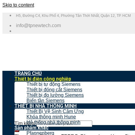
Skip to content
H5, Đường C4, Khu Phố 4, Phường Tân Thới Nhất, Quận 12, TP. HCM
info@tpnewtech.com
TRANG CHỦ
Thiết bị điện công nghiệp
Thiết bị tự động Siemens
Thiết bị đóng cắt Siemens
Thiết bị đo lường Siemens
Biến tần Siemens
THIẾT BỊ NHÀ THÔNG MINH
Thiết Bị Vệ Sinh Cảm Ứng
Khóa thông minh Hune
Hệ thống nhà thông minh
Tìm kiếm:
Sản phẩm khác
Pfannenberg