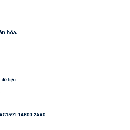
ân hóa.
dữ liệu.
.
: 6AG1591-1AB00-2AA0.