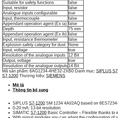
Suitable for safety functions
false
Input, resistor
false
Analogue inputs configurable
true
Input, thermocouple
false
Appendant operation agent (Ex ia)
false
Depth
75 mm
Appendant operation agent (Ex ib)
false
Input, resistance thermometer
false
Explosion safety category for dust
None
Input, voltage
true
Resolution of the analogue inputs
12 Bit
Output, voltage
true
Resolution of the analogue outputs
14 Bit
Mã sản phẩm:
6AG1234-4HE32-2XB0
Danh mục:
SIPLUS S7
S7-1200
Thương hiệu:
SIEMENS
Mô tả
Thông tin bổ sung
SIPLUS
S7-1200
SM 1234 4AI/2AQ based on 6ES7234-4HE3
0-20 mA: 13-bit resolution
SIMATIC
S7-1200
Basic Controller – Flexible thanks to 
With signal modules you can adapt the configuration of