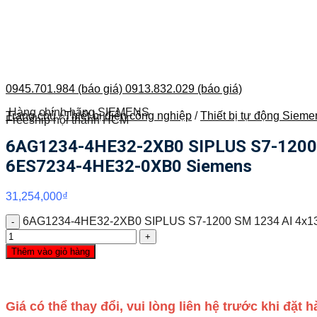
0945.701.984 (báo giá)
0913.832.029 (báo giá)
Hàng chính hãng SIEMENS
Trang chủ
/
Thiết bị điện công nghiệp
/
Thiết bị tự động Sieme
Freeship nội thành HCM
6AG1234-4HE32-2XB0 SIPLUS S7-1200 SM 
6ES7234-4HE32-0XB0 Siemens
31,254,000
₫
6AG1234-4HE32-2XB0 SIPLUS S7-1200 SM 1234 AI 4x13 bi
Thêm vào giỏ hàng
Giá có thể thay đổi, vui lòng liên hệ trước khi đặt