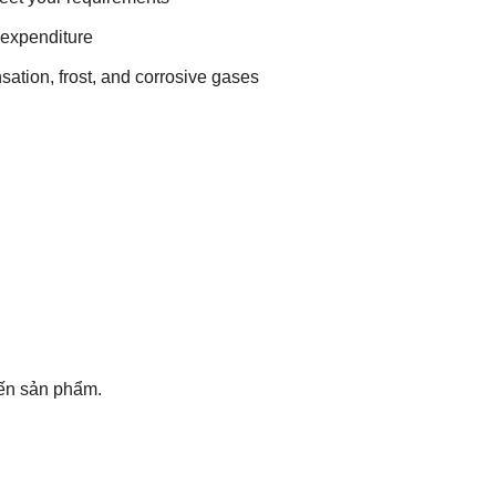
 expenditure
ation, frost, and corrosive gases
đến sản phẩm.