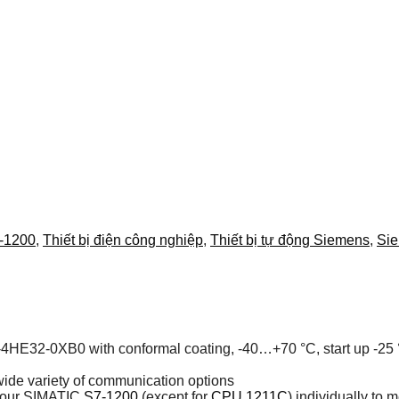
-1200
,
Thiết bị điện công nghiệp
,
Thiết bị tự động Siemens
,
Si
2-0XB0 with conformal coating, -40…+70 °C, start up -25 °C, 
wide variety of communication options
 your SIMATIC
S7-1200
(except for
CPU 1211C
) individually to