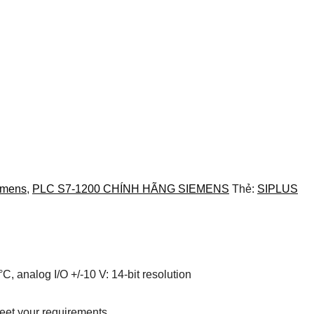
emens
,
PLC S7-1200 CHÍNH HÃNG SIEMENS
Thẻ:
SIPLUS
analog I/O +/-10 V: 14-bit resolution
 meet your requirements