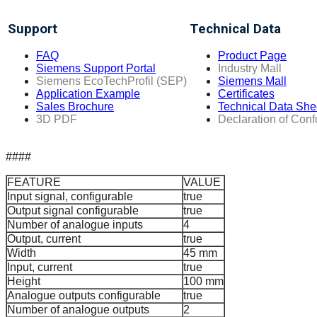
Support
Technical Data
FAQ
Product Page
Siemens Support Portal
Industry Mall
Siemens EcoTechProfil (SEP)
Siemens Mall
Application Example
Certificates
Sales Brochure
Technical Data She
3D PDF
Declaration of Conf
####
FEATURE
VALUE
Input signal, configurable
true
Output signal configurable
true
Number of analogue inputs
4
Output, current
true
Width
45 mm
Input, current
true
Height
100 mm
Analogue outputs configurable
true
Number of analogue outputs
2