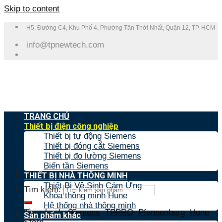
Skip to content
H5, Đường C4, Khu Phố 4, Phường Tân Thới Nhất, Quận 12, TP. HCM
info@tpnewtech.com
TRANG CHỦ
Thiết bị điện công nghiệp
Thiết bị tự động Siemens
Thiết bị đóng cắt Siemens
Thiết bị đo lường Siemens
Biến tần Siemens
THIẾT BỊ NHÀ THÔNG MINH
Thiết Bị Vệ Sinh Cảm Ứng
Tìm kiếm:
Khóa thông minh Hune
Hệ thống nhà thông minh
Tìm nhanh:
Siemens
,
TPPRO
,
Pfannenberg
,
Hune
,
Sản phẩm khác