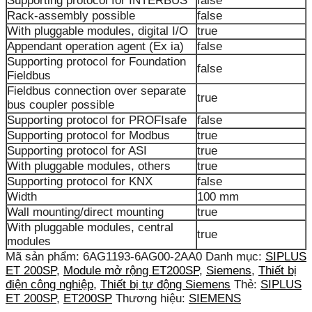
Supporting protocol for INTERBUS
false
Rack-assembly possible
false
With pluggable modules, digital I/O
true
Appendant operation agent (Ex ia)
false
Supporting protocol for Foundation
false
Fieldbus
Fieldbus connection over separate
true
bus coupler possible
Supporting protocol for PROFIsafe
false
Supporting protocol for Modbus
true
Supporting protocol for ASI
true
With pluggable modules, others
true
Supporting protocol for KNX
false
Width
100 mm
Wall mounting/direct mounting
true
With pluggable modules, central
true
modules
Mã sản phẩm:
6AG1193-6AG00-2AA0
Danh mục:
SIPLUS
ET 200SP
,
Module mở rộng ET200SP
,
Siemens
,
Thiết bị
điện công nghiệp
,
Thiết bị tự động Siemens
Thẻ:
SIPLUS
ET 200SP
,
ET200SP
Thương hiệu:
SIEMENS