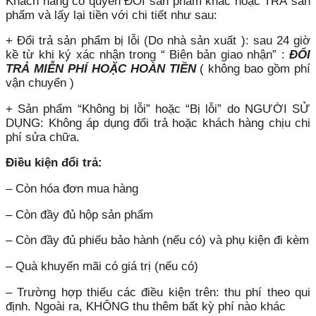
Khách hàng có quyền ĐỔI sản phẩm khác hoặc TRẢ sản
phẩm và lấy lại tiền với chi tiết như sau:
+ Đổi trả sản phẩm bị lỗi (Do nhà sản xuất ): sau 24 giờ
kề từ khi ký xác nhận trong “ Biên bản giao nhận” :
ĐỔI
TRẢ MIỄN PHÍ HOẶC HOÀN TIỀN
( không bao gồm phí
vận chuyển )
+ Sản phẩm “Không bị lỗi” hoặc “Bị lỗi” do NGƯỜI SỬ
DỤNG: Không áp dụng đổi trả hoặc khách hàng chịu chi
phí sửa chữa.
Điều kiện đổi trả:
– Còn hóa đơn mua hàng
– Còn đầy đủ hộp sản phẩm
– Còn đầy đủ phiếu bảo hành (nếu có) và phụ kiện đi kèm
– Quà khuyến mãi có giá trị (nếu có)
– Trường hợp thiếu các điều kiện trên: thu phí theo qui
định. Ngoài ra, KHÔNG thu thêm bất kỳ phí nào khác