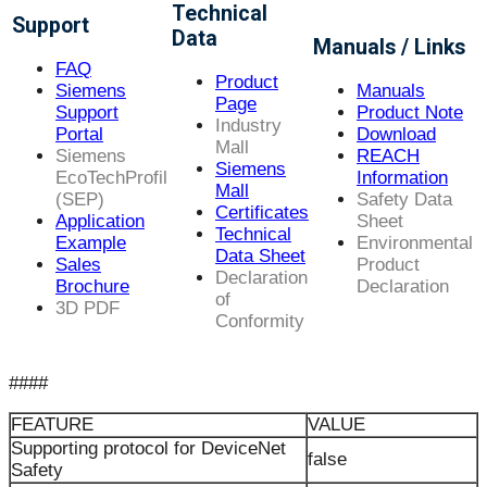
Technical
Support
Data
Manuals / Links
FAQ
Product
Siemens
Manuals
Page
Support
Product Note
Industry
Portal
Download
Mall
Siemens
REACH
Siemens
EcoTechProfil
Information
Mall
(SEP)
Safety Data
Certificates
Application
Sheet
Technical
Example
Environmental
Data Sheet
Sales
Product
Declaration
Brochure
Declaration
of
3D PDF
Conformity
####
FEATURE
VALUE
Supporting protocol for DeviceNet
false
Safety