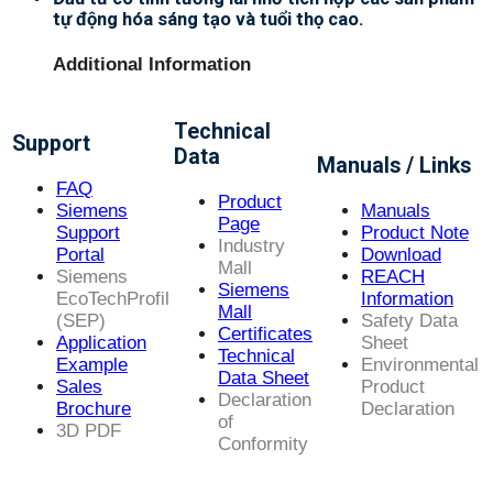
tự động hóa sáng tạo và tuổi thọ cao.
Additional Information
Technical
Support
Data
Manuals / Links
FAQ
Product
Siemens
Manuals
Page
Support
Product Note
Industry
Portal
Download
Mall
Siemens
REACH
Siemens
EcoTechProfil
Information
Mall
(SEP)
Safety Data
Certificates
Application
Sheet
Technical
Example
Environmental
Data Sheet
Sales
Product
Declaration
Brochure
Declaration
of
3D PDF
Conformity