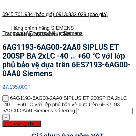
0945.701.984 (báo giá)
0913.832.029 (báo giá)
Hàng chính hãng SIEMENS
Trang chủ
/
Thương hiệu
/
Siemens
Freeship nội thành HCM
6AG1193-6AG00-2AA0 SIPLUS ET
200SP BA 2xLC -40 … +60 °C với lớp
phủ bảo vệ dựa trên 6ES7193-6AG00-
0AA0 Siemens
27,135,000
₫
6AG1193-6AG00-2AA0 SIPLUS ET 200SP BA 2xLC
-40 ... +60 °C với lớp phủ bảo vệ dựa trên 6ES7193-
6AG00-0AA0 Siemens số lượng
Thêm vào giỏ hàng
--- Giá chưa bao gồm VAT ----