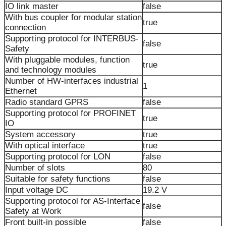
IO link master
false
With bus coupler for modular station
true
connection
Supporting protocol for INTERBUS-
false
Safety
With pluggable modules, function
true
and technology modules
Number of HW-interfaces industrial
1
Ethernet
Radio standard GPRS
false
Supporting protocol for PROFINET
true
IO
System accessory
true
With optical interface
true
Supporting protocol for LON
false
Number of slots
80
Suitable for safety functions
false
Input voltage DC
19.2 V
Supporting protocol for AS-Interface
false
Safety at Work
Front built-in possible
false