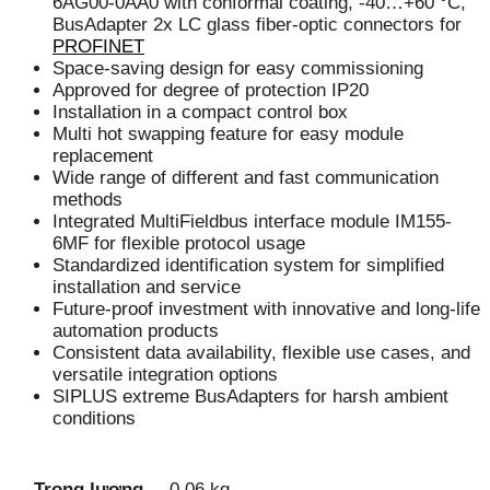
6AG00-0AA0 with conformal coating, -40…+60 °C,
BusAdapter 2x LC glass fiber-optic connectors for
PROFINET
Space-saving design for easy commissioning
Approved for degree of protection IP20
Installation in a compact control box
Multi hot swapping feature for easy module
replacement
Wide range of different and fast communication
methods
Integrated MultiFieldbus interface module IM155-
6MF for flexible protocol usage
Standardized identification system for simplified
installation and service
Future-proof investment with innovative and long-life
automation products
Consistent data availability, flexible use cases, and
versatile integration options
SIPLUS extreme BusAdapters for harsh ambient
conditions
Trọng lượng
0.06 kg