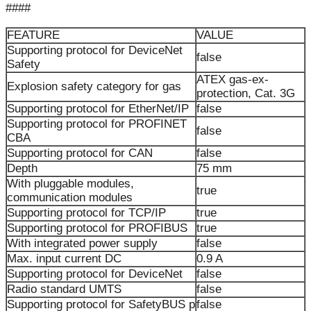
####
FEATURE
VALUE
Supporting protocol for DeviceNet
false
Safety
ATEX gas-ex-
Explosion safety category for gas
protection, Cat. 3G
Supporting protocol for EtherNet/IP
false
Supporting protocol for PROFINET
false
CBA
Supporting protocol for CAN
false
Depth
75 mm
With pluggable modules,
true
communication modules
Supporting protocol for TCP/IP
true
Supporting protocol for PROFIBUS
true
With integrated power supply
false
Max. input current DC
0.9 A
Supporting protocol for DeviceNet
false
Radio standard UMTS
false
Supporting protocol for SafetyBUS p
false