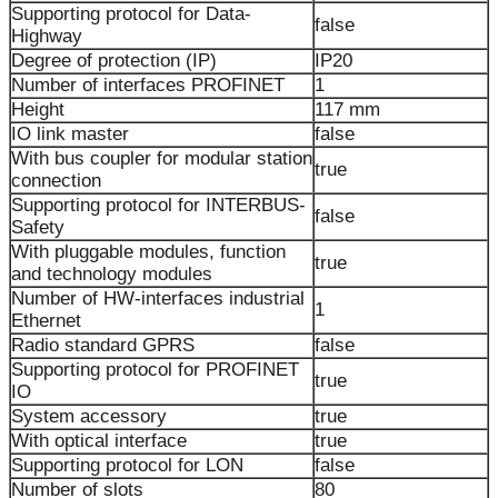
Supporting protocol for Data-
false
Highway
Degree of protection (IP)
IP20
Number of interfaces PROFINET
1
Height
117 mm
IO link master
false
With bus coupler for modular station
true
connection
Supporting protocol for INTERBUS-
false
Safety
With pluggable modules, function
true
and technology modules
Number of HW-interfaces industrial
1
Ethernet
Radio standard GPRS
false
Supporting protocol for PROFINET
true
IO
System accessory
true
With optical interface
true
Supporting protocol for LON
false
Number of slots
80