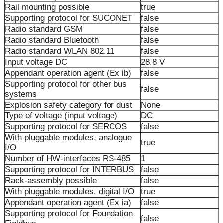
Rail mounting possible
true
Supporting protocol for SUCONET
false
Radio standard GSM
false
Radio standard Bluetooth
false
Radio standard WLAN 802.11
false
Input voltage DC
28.8 V
Appendant operation agent (Ex ib)
false
Supporting protocol for other bus
false
systems
Explosion safety category for dust
None
Type of voltage (input voltage)
DC
Supporting protocol for SERCOS
false
With pluggable modules, analogue
true
I/O
Number of HW-interfaces RS-485
1
Supporting protocol for INTERBUS
false
Rack-assembly possible
false
With pluggable modules, digital I/O
true
Appendant operation agent (Ex ia)
false
Supporting protocol for Foundation
false