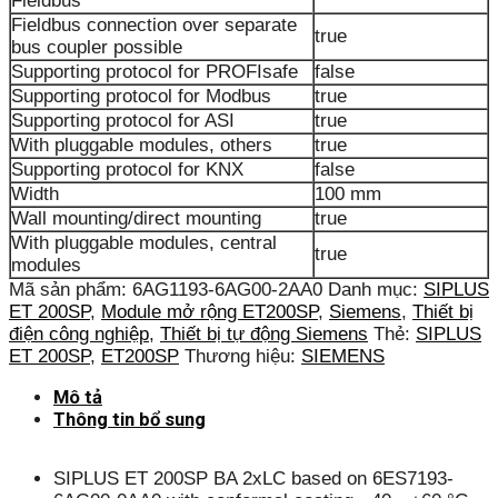
Fieldbus
Fieldbus connection over separate
true
bus coupler possible
Supporting protocol for PROFIsafe
false
Supporting protocol for Modbus
true
Supporting protocol for ASI
true
With pluggable modules, others
true
Supporting protocol for KNX
false
Width
100 mm
Wall mounting/direct mounting
true
With pluggable modules, central
true
modules
Mã sản phẩm:
6AG1193-6AG00-2AA0
Danh mục:
SIPLUS
ET 200SP
,
Module mở rộng ET200SP
,
Siemens
,
Thiết bị
điện công nghiệp
,
Thiết bị tự động Siemens
Thẻ:
SIPLUS
ET 200SP
,
ET200SP
Thương hiệu:
SIEMENS
Mô tả
Thông tin bổ sung
SIPLUS ET 200SP BA 2xLC based on 6ES7193-