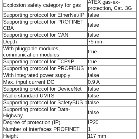
ATEX gas-ex-
Explosion safety category for gas
protection, Cat. 3G
Supporting protocol for EtherNet/IP
false
Supporting protocol for PROFINET
false
CBA
Supporting protocol for CAN
false
Depth
75 mm
With pluggable modules,
true
communication modules
Supporting protocol for TCP/IP
true
Supporting protocol for PROFIBUS
true
With integrated power supply
false
Max. input current DC
0.9 A
Supporting protocol for DeviceNet
false
Radio standard UMTS
false
Supporting protocol for SafetyBUS p
false
Supporting protocol for Data-
false
Highway
Degree of protection (IP)
IP20
Number of interfaces PROFINET
1
Height
117 mm