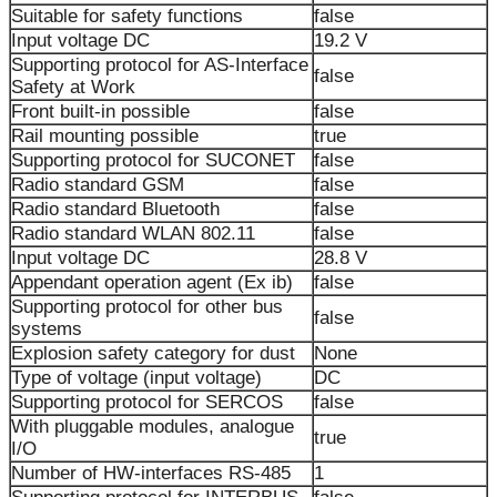
Suitable for safety functions
false
Input voltage DC
19.2 V
Supporting protocol for AS-Interface
false
Safety at Work
Front built-in possible
false
Rail mounting possible
true
Supporting protocol for SUCONET
false
Radio standard GSM
false
Radio standard Bluetooth
false
Radio standard WLAN 802.11
false
Input voltage DC
28.8 V
Appendant operation agent (Ex ib)
false
Supporting protocol for other bus
false
systems
Explosion safety category for dust
None
Type of voltage (input voltage)
DC
Supporting protocol for SERCOS
false
With pluggable modules, analogue
true
I/O
Number of HW-interfaces RS-485
1