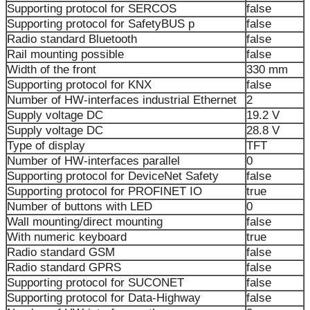
Supporting protocol for SERCOS
false
Supporting protocol for SafetyBUS p
false
Radio standard Bluetooth
false
Rail mounting possible
false
Width of the front
330 mm
Supporting protocol for KNX
false
Number of HW-interfaces industrial Ethernet
2
Supply voltage DC
19.2 V
Supply voltage DC
28.8 V
Type of display
TFT
Number of HW-interfaces parallel
0
Supporting protocol for DeviceNet Safety
false
Supporting protocol for PROFINET IO
true
Number of buttons with LED
0
Wall mounting/direct mounting
false
With numeric keyboard
true
Radio standard GSM
false
Radio standard GPRS
false
Supporting protocol for SUCONET
false
Supporting protocol for Data-Highway
false