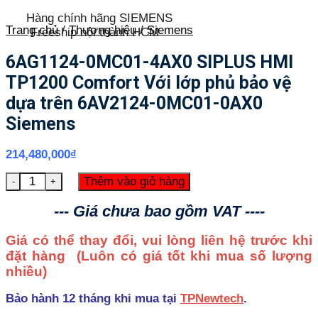
Hàng chính hãng SIEMENS
Trang chủ
/
Thương hiệu
/
Siemens
Freeship nội thành HCM
6AG1124-0MC01-4AX0 SIPLUS HMI
TP1200 Comfort Với lớp phủ bảo vệ
dựa trên 6AV2124-0MC01-0AX0
Siemens
214,480,000
₫
6AG1124-0MC01-4AX0 SIPLUS HMI TP1200 Comfort Với lớ
Thêm vào giỏ hàng
--- Giá chưa bao gồm VAT ----
Giá có thể thay đổi, vui lòng liên hệ trước khi
đặt hàng
(Luôn có giá tốt khi mua số lượng
nhiều)
Bảo hành 12 tháng khi mua tại
TPNewtech
.