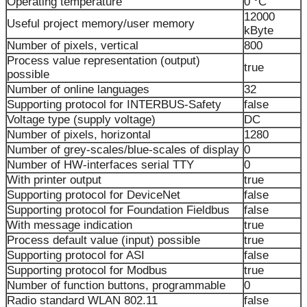
Operating temperature
0 °C
12000
Useful project memory/user memory
kByte
Number of pixels, vertical
800
Process value representation (output)
true
possible
Number of online languages
32
Supporting protocol for INTERBUS-Safety
false
Voltage type (supply voltage)
DC
Number of pixels, horizontal
1280
Number of grey-scales/blue-scales of display
0
Number of HW-interfaces serial TTY
0
With printer output
true
Supporting protocol for DeviceNet
false
Supporting protocol for Foundation Fieldbus
false
With message indication
true
Process default value (input) possible
true
Supporting protocol for ASI
false
Supporting protocol for Modbus
true
Number of function buttons, programmable
0
Radio standard WLAN 802.11
false