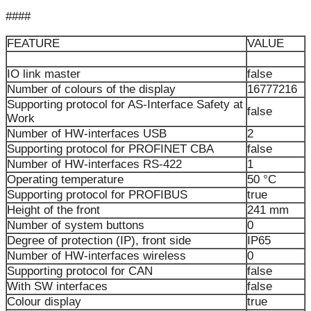
####
FEATURE
VALUE
IO link master
false
Number of colours of the display
16777216
Supporting protocol for AS-Interface Safety at
false
Work
Number of HW-interfaces USB
2
Supporting protocol for PROFINET CBA
false
Number of HW-interfaces RS-422
1
Operating temperature
50 °C
Supporting protocol for PROFIBUS
true
Height of the front
241 mm
Number of system buttons
0
Degree of protection (IP), front side
IP65
Number of HW-interfaces wireless
0
Supporting protocol for CAN
false
With SW interfaces
false
Colour display
true