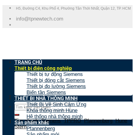
Skip
H5, Đường C4, Khu Phố 4, Phường Tân Thới Nhất, Quận 12, TP. HCM
to
info@tpnewtech.com
content
TRANG CHỦ
Thiết bị điện công nghiệp
Thiết bị tự động Siemens
Thiết bị đóng cắt Siemens
Thiết bị đo lường Siemens
Biến tần Siemens
THIẾT BỊ NHÀ THÔNG MINH
Thiết Bị Vệ Sinh Cảm Ứng
Tìm
Khóa thông minh Hune
kiếm:
Hệ thống nhà thông minh
Tìm nhanh:
Siemens
,
TPPRO
,
Pfannenberg
,
Hune
,
Sản phẩm khác
Stern
Pfannenberg
Sản phẩm mới