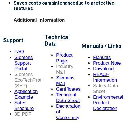
Saves costs onmaintenancedue to protective
features
Additional Information
Technical
Support
Data
Manuals / Links
FAQ
Product
Siemens
Manuals
Page
Support
Product Note
Industry
Portal
Download
Mall
Siemens
REACH
Siemens
EcoTechProfil
Information
Mall
(SEP)
Safety Data
Certificates
Application
Sheet
Technical
Example
Environmental
Data Sheet
Sales
Product
Declaration
Brochure
Declaration
of
3D PDF
Conformity