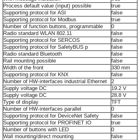
Process default value (input) possible
true
Supporting protocol for ASI
false
Supporting protocol for Modbus
true
Number of function buttons, programmable
0
Radio standard WLAN 802.11
false
Supporting protocol for SERCOS
false
Supporting protocol for SafetyBUS p
false
Radio standard Bluetooth
false
Rail mounting possible
false
Width of the front
330 mm
Supporting protocol for KNX
false
Number of HW-interfaces industrial Ethernet
2
Supply voltage DC
19.2 V
Supply voltage DC
28.8 V
Type of display
TFT
Number of HW-interfaces parallel
0
Supporting protocol for DeviceNet Safety
false
Supporting protocol for PROFINET IO
true
Number of buttons with LED
0
Wall mounting/direct mounting
false