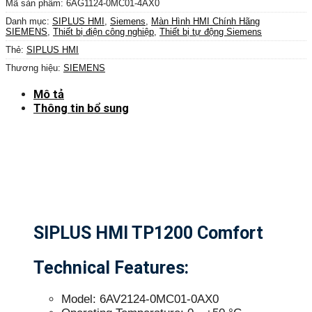
Mã sản phẩm:
6AG1124-0MC01-4AX0
Danh mục:
SIPLUS HMI
,
Siemens
,
Màn Hình HMI Chính Hãng
SIEMENS
,
Thiết bị điện công nghiệp
,
Thiết bị tự động Siemens
Thẻ:
SIPLUS HMI
Thương hiệu:
SIEMENS
Mô tả
Thông tin bổ sung
SIPLUS HMI TP1200 Comfort
Technical Features:
Model: 6AV2124-0MC01-0AX0