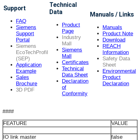
Technical
Support
Data
Manuals / Links
FAQ
Product
Siemens
Manuals
Page
Support
Product Note
Industry
Portal
Download
Mall
Siemens
REACH
Siemens
EcoTechProfil
Information
Mall
(SEP)
Safety Data
Certificates
Application
Sheet
Technical
Example
Environmental
Data Sheet
Sales
Product
Declaration
Brochure
Declaration
of
3D PDF
Conformity
####
FEATURE
VALUE
IO link master
false