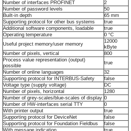
Number of interfaces PROFINET
2
Number of password levels
50
Built-in depth
65 mm
Supporting protocol for other bus systems
true
Additional software components, loadable
true
Operating temperature
0 °C
12000
Useful project memory/user memory
kByte
Number of pixels, vertical
800
Process value representation (output)
true
possible
Number of online languages
32
Supporting protocol for INTERBUS-Safety
false
Voltage type (supply voltage)
DC
Number of pixels, horizontal
1280
Number of grey-scales/blue-scales of display
0
Number of HW-interfaces serial TTY
0
With printer output
true
Supporting protocol for DeviceNet
false
Supporting protocol for Foundation Fieldbus
false
With message indication
true