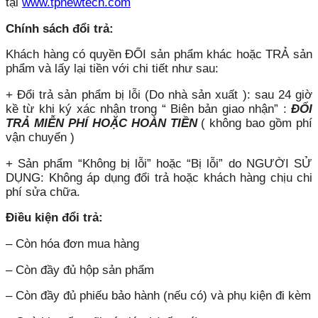
tại
www.tpnewtech.com
Chính sách đổi trả:
Khách hàng có quyền ĐỔI sản phẩm khác hoặc TRẢ sản
phẩm và lấy lại tiền với chi tiết như sau:
+ Đổi trả sản phẩm bị lỗi (Do nhà sản xuất ): sau 24 giờ
kề từ khi ký xác nhận trong “ Biên bản giao nhận” :
ĐỔI
TRẢ MIỄN PHÍ HOẶC HOÀN TIỀN
( không bao gồm phí
vận chuyển )
+ Sản phẩm “Không bị lỗi” hoặc “Bị lỗi” do NGƯỜI SỬ
DỤNG: Không áp dụng đổi trả hoặc khách hàng chịu chi
phí sửa chữa.
Điều kiện đổi trả:
– Còn hóa đơn mua hàng
– Còn đầy đủ hộp sản phẩm
– Còn đầy đủ phiếu bảo hành (nếu có) và phụ kiện đi kèm