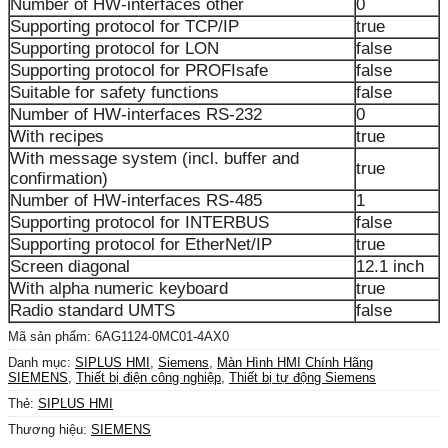
Number of HW-interfaces other
0
Supporting protocol for TCP/IP
true
Supporting protocol for LON
false
Supporting protocol for PROFIsafe
false
Suitable for safety functions
false
Number of HW-interfaces RS-232
0
With recipes
true
With message system (incl. buffer and
true
confirmation)
Number of HW-interfaces RS-485
1
Supporting protocol for INTERBUS
false
Supporting protocol for EtherNet/IP
true
Screen diagonal
12.1 inch
With alpha numeric keyboard
true
Radio standard UMTS
false
Mã sản phẩm:
6AG1124-0MC01-4AX0
Danh mục:
SIPLUS HMI
,
Siemens
,
Màn Hình HMI Chính Hãng
SIEMENS
,
Thiết bị điện công nghiệp
,
Thiết bị tự động Siemens
Thẻ:
SIPLUS HMI
Thương hiệu:
SIEMENS