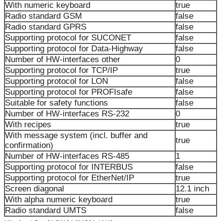
With numeric keyboard
true
Radio standard GSM
false
Radio standard GPRS
false
Supporting protocol for SUCONET
false
Supporting protocol for Data-Highway
false
Number of HW-interfaces other
0
Supporting protocol for TCP/IP
true
Supporting protocol for LON
false
Supporting protocol for PROFIsafe
false
Suitable for safety functions
false
Number of HW-interfaces RS-232
0
With recipes
true
With message system (incl. buffer and
true
confirmation)
Number of HW-interfaces RS-485
1
Supporting protocol for INTERBUS
false
Supporting protocol for EtherNet/IP
true
Screen diagonal
12.1 inch
With alpha numeric keyboard
true
Radio standard UMTS
false