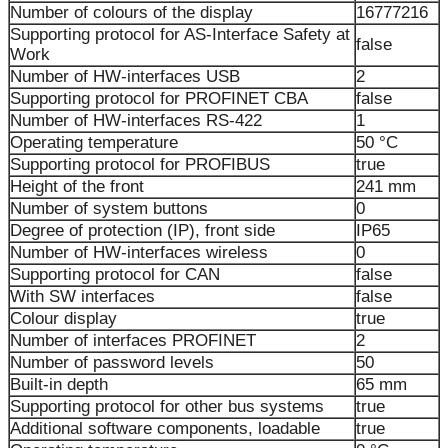
Number of colours of the display
16777216
Supporting protocol for AS-Interface Safety at
false
Work
Number of HW-interfaces USB
2
Supporting protocol for PROFINET CBA
false
Number of HW-interfaces RS-422
1
Operating temperature
50 °C
Supporting protocol for PROFIBUS
true
Height of the front
241 mm
Number of system buttons
0
Degree of protection (IP), front side
IP65
Number of HW-interfaces wireless
0
Supporting protocol for CAN
false
With SW interfaces
false
Colour display
true
Number of interfaces PROFINET
2
Number of password levels
50
Built-in depth
65 mm
Supporting protocol for other bus systems
true
Additional software components, loadable
true