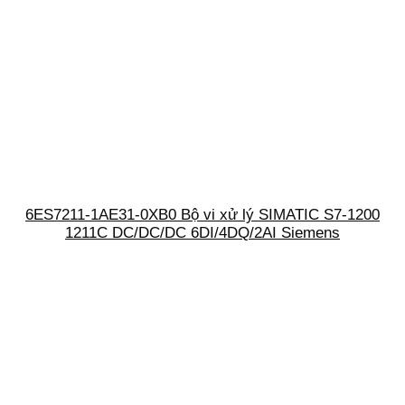
6ES7211-1AE31-0XB0 Bộ vi xử lý SIMATIC S7-1200
1211C DC/DC/DC 6DI/4DQ/2AI Siemens