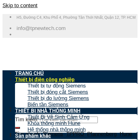
Skip to content
H5, Đường C4, Khu Phố 4, Phường Tân Thới Nhất, Quận 12, TP. HCM
info@tpnewtech.com
TRANG CHỦ
Thiết bị điện công nghiệp
Thiết bị tự động Siemens
Thiết bị đóng cắt Siemens
Thiết bị đo lường Siemens
Biến tần Siemens
THIẾT BỊ NHÀ THÔNG MINH
Thiết Bị Vệ Sinh Cảm Ứng
Tìm kiếm:
Khóa thông minh Hune
Hệ thống nhà thông minh
Tìm nhanh:
Siemens
,
TPPRO
,
Pfannenberg
,
Hune
,
Sản phẩm khác