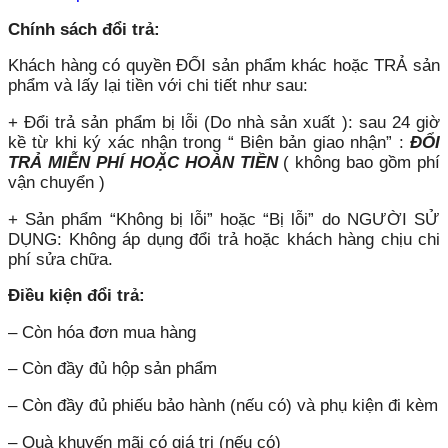
Chính sách đổi trả:
Khách hàng có quyền ĐỔI sản phẩm khác hoặc TRẢ sản
phẩm và lấy lại tiền với chi tiết như sau:
+ Đổi trả sản phẩm bị lỗi (Do nhà sản xuất ): sau 24 giờ
kề từ khi ký xác nhận trong “ Biên bản giao nhận” :
ĐỔI
TRẢ MIỄN PHÍ HOẶC HOÀN TIỀN
( không bao gồm phí
vận chuyển )
+ Sản phẩm “Không bị lỗi” hoặc “Bị lỗi” do NGƯỜI SỬ
DỤNG: Không áp dụng đổi trả hoặc khách hàng chịu chi
phí sửa chữa.
Điều kiện đổi trả:
– Còn hóa đơn mua hàng
– Còn đầy đủ hộp sản phẩm
– Còn đầy đủ phiếu bảo hành (nếu có) và phụ kiện đi kèm
– Quà khuyến mãi có giá trị (nếu có)