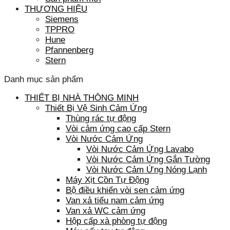
THƯƠNG HIỆU
Siemens
TPPRO
Hune
Pfannenberg
Stern
Danh mục sản phẩm
THIẾT BỊ NHÀ THÔNG MINH
Thiết Bị Vệ Sinh Cảm Ứng
Thùng rác tự động
Vòi cảm ứng cao cấp Stern
Vòi Nước Cảm Ứng
Vòi Nước Cảm Ứng Lavabo
Vòi Nước Cảm Ứng Gắn Tường
Vòi Nước Cảm Ứng Nóng Lạnh
Máy Xịt Cồn Tự Động
Bộ điều khiển vòi sen cảm ứng
Van xả tiểu nam cảm ứng
Van xả WC cảm ứng
Hộp cấp xà phòng tự động