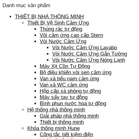
Danh mục sản phẩm
THIẾT BỊ NHÀ THÔNG MINH
Thiết Bị Vệ Sinh Cảm Ứng
Thùng rác tự động
Vòi cảm ứng cao cấp Stern
Vòi Nước Cảm Ứng
Vòi Nước Cảm Ứng Lavabo
Vòi Nước Cảm Ứng Gắn Tường
Vòi Nước Cảm Ứng Nóng Lạnh
Máy Xịt Cồn Tự Động
Bộ điều khiển vòi sen cảm ứng
Van xả tiểu nam cảm ứng
Van xả WC cảm ứng
Hộp cấp xà phòng tự động
Máy sấy tay tự động
Bình phun nước hoa tự động
Hệ thống nhà thông minh
Giải pháp nhà thông minh
Thiết bị thông minh
Khóa thông minh Hune
Công tắc tiết kiệm điện