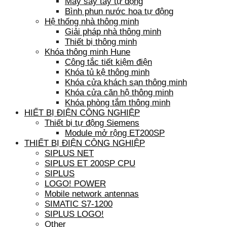
Máy sấy tay tự động
Bình phun nước hoa tự động
Hệ thống nhà thông minh
Giải pháp nhà thông minh
Thiết bị thông minh
Khóa thông minh Hune
Công tắc tiết kiệm điện
Khóa tủ kệ thông minh
Khóa cửa khách sạn thông minh
Khóa cửa căn hộ thông minh
Khóa phòng tắm thông minh
HIẾT BỊ ĐIỆN CÔNG NGHIỆP
Thiết bị tự động Siemens
Module mở rộng ET200SP
THIẾT BỊ ĐIỆN CÔNG NGHIỆP
SIPLUS NET
SIPLUS ET 200SP CPU
SIPLUS
LOGO! POWER
Mobile network antennas
SIMATIC S7-1200
SIPLUS LOGO!
Other