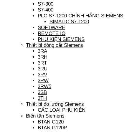
S7-300
S7-400
PLC S7-1200 CHÍNH HÃNG SIEMENS
SIMATIC S7-1200
SOFTWARE
REMOTE IO
PHỤ KIỆN SIEMENS
Thiết bị đóng cắt Siemens
3RA
3RH
3RT
3RU
3RV
3RW
3RW5
3SB
3TH
Thiết bị đo lường Siemens
CÁC LOẠI PHỤ KIỆN
Biến tần Siemens
BTAN G120
BTAN G120P