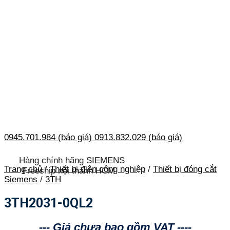
0945.701.984 (báo giá)
0913.832.029 (báo giá)
Hàng chính hãng SIEMENS
Trang chủ
/
Thiết bị điện công nghiệp
/
Thiết bị đóng cắt
Freeship nội thành HCM
Siemens
/
3TH
3TH2031-0QL2
--- Giá chưa bao gồm VAT ----