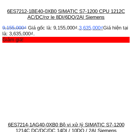
6ES7212-1BE40-0XB0 SIMATIC S7-1200 CPU 1212C
AC/DC/rơ le 8DI/6DQ/2AI Siemens
9,155,000
₫
Giá gốc là: 9,155,000₫.
3,635,000
₫
Giá hiện tại
là: 3,635,000₫.
Giảm giá!
6ES7214-1AG40-0XB0 Bộ vi xử lý SIMATIC S7-1200
1214C DC/DC/DC 14DI / 10DQ / 2AI Siemens