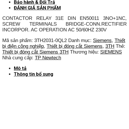
Bảo hành & Đổi Trả
ĐÁNH GIÁ SẢN PHẨM
CONTACTOR RELAY 31E DIN EN50011 3NO+1NC,
SCREW TERMINALS BRIDGE-CONN.RECTIFIER
INCORPOR. AC OPERATION AC 50/60HZ 230V
Mã sản phẩm:
3TH2031-0QL2
Danh mục:
Siemens
,
Thiết
bị điện công nghiệp
,
Thiết bị đóng cắt Siemens
,
3TH
Thẻ:
Thiết bị đóng cắt Siemens 3TH
Thương hiệu:
SIEMENS
Nhà cung cấp:
TP Newtech
Mô tả
Thông tin bổ sung