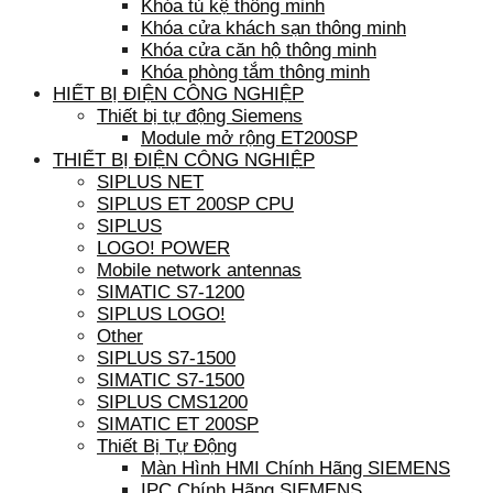
Khóa tủ kệ thông minh
Khóa cửa khách sạn thông minh
Khóa cửa căn hộ thông minh
Khóa phòng tắm thông minh
HIẾT BỊ ĐIỆN CÔNG NGHIỆP
Thiết bị tự động Siemens
Module mở rộng ET200SP
THIẾT BỊ ĐIỆN CÔNG NGHIỆP
SIPLUS NET
SIPLUS ET 200SP CPU
SIPLUS
LOGO! POWER
Mobile network antennas
SIMATIC S7-1200
SIPLUS LOGO!
Other
SIPLUS S7-1500
SIMATIC S7-1500
SIPLUS CMS1200
SIMATIC ET 200SP
Thiết Bị Tự Động
Màn Hình HMI Chính Hãng SIEMENS
IPC Chính Hãng SIEMENS