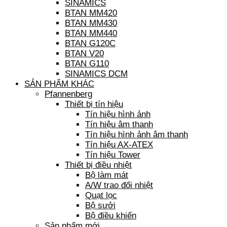
SINAMICS
BTAN MM420
BTAN MM430
BTAN MM440
BTAN G120C
BTAN V20
BTAN G110
SINAMICS DCM
SẢN PHẨM KHÁC
Pfannenberg
Thiết bị tín hiệu
Tín hiệu hình ảnh
Tín hiệu âm thanh
Tín hiệu hình ảnh âm thanh
Tín hiệu AX-ATEX
Tín hiệu Tower
Thiết bị điều nhiệt
Bộ làm mát
A/W trao đổi nhiệt
Quạt lọc
Bộ sưởi
Bộ điều khiển
Sản phẩm mới