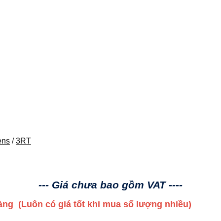
ens
/
3RT
--- Giá chưa bao gồm VAT ----
 hàng
(Luôn có giá tốt khi mua số lượng nhiều)