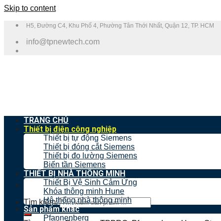
Skip to content
H5, Đường C4, Khu Phố 4, Phường Tân Thới Nhất, Quận 12, TP. HCM
info@tpnewtech.com
TRANG CHỦ
Thiết bị điện công nghiệp
Thiết bị tự động Siemens
Thiết bị đóng cắt Siemens
Thiết bị đo lường Siemens
Biến tần Siemens
THIẾT BỊ NHÀ THÔNG MINH
Thiết Bị Vệ Sinh Cảm Ứng
Khóa thông minh Hune
Hệ thống nhà thông minh
Tìm kiếm:
Sản phẩm khác
Pfannenberg