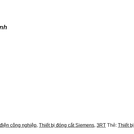
ình
 điện công nghiệp
,
Thiết bị đóng cắt Siemens
,
3RT
Thẻ:
Thiết b