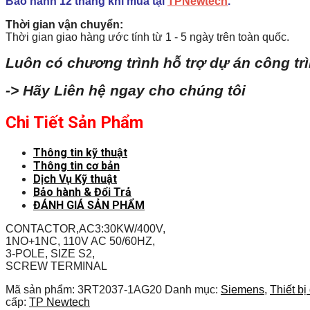
Bảo hành 12 tháng khi mua tại
TPNewtech
.
Thời gian vận chuyển:
Thời gian giao hàng ước tính từ 1 - 5 ngày trên toàn quốc.
Luôn có chương trình hỗ trợ dự án công tr
-> Hãy Liên hệ ngay cho chúng tôi
Chi Tiết Sản Phẩm
Thông tin kỹ thuật
Thông tin cơ bản
Dịch Vụ Kỹ thuật
Bảo hành & Đổi Trả
ĐÁNH GIÁ SẢN PHẨM
CONTACTOR,AC3:30KW/400V,
1NO+1NC, 110V AC 50/60HZ,
3-POLE, SIZE S2,
SCREW TERMINAL
Mã sản phẩm:
3RT2037-1AG20
Danh mục:
Siemens
,
Thiết bị
cấp:
TP Newtech