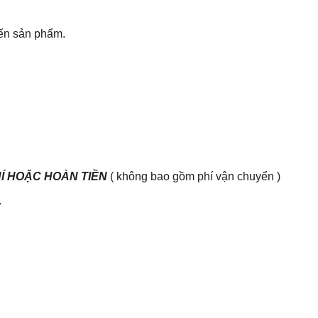
đến sản phẩm.
HÍ HOẶC HOÀN TIỀN
( không bao gồm phí vận chuyển )
.