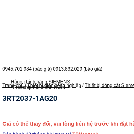
0945.701.984 (báo giá)
0913.832.029 (báo giá)
Hàng chính hãng SIEMENS
Trang chủ
/
Thiết bị điện công nghiệp
/
Thiết bị đóng cắt Siem
Freeship nội thành HCM
3RT2037-1AG20
Giá có thể thay đổi, vui lòng liên hệ trước khi đặt